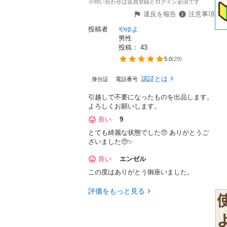
※問い合わせは会員登録とログイン必須です
違反を報告
注意事項
投稿者
やゆよ
男性
投稿： 
43
5.0
(
29
)
認証とは
身分証
電話番号
引越しで不要になったものを出品します。
よろしくお願いします。
良い
9
とても綺麗な状態でした🥺 ありがとうご
ざいました🥺✨
良い
エンゼル
この度はありがとう御座いました。
評価をもっと見る