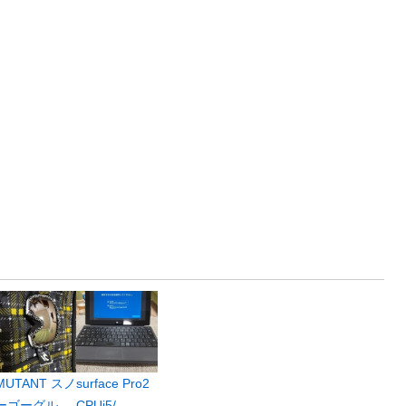
MUTANT スノ
surface Pro2
ーゴーグル
CPUi5/...