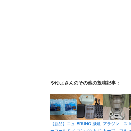
やゆよ
さんのその他の投稿記事：
【新品】ニュ
BRUNO 減煙
アラジン ス
ーコールドパ
コンパクトグ
トーブ ブル