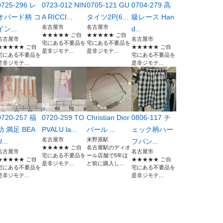
0725-296 レ
0723-012 NIN
0705-121 GU
0704-279 高
オパード柄 コ
A RICCI...
タイツ2P(6...
級レース Han
名古屋市
名古屋市
イン...
d...
★★★★★ ご自
★★★★★ ご自
名古屋市
名古屋市
宅にある不要品を
宅にある不要品を
★★★★★ ご自
★★★★★ ご自
是非ジモテ...
是非ジモテ...
宅にある不要品を
宅にある不要品を
是非ジモテ...
是非ジモテ...
0720-257 福
0720-259 TO
Christian Dior
0806-117 チ
助 満足 BEA
PVALU la...
パール ...
ェック柄ハー
名古屋市
末野原駅
...
フパン...
★★★★★ ご自
名古屋駅のディオ
名古屋市
名古屋市
宅にある不要品を
ール店舗で5年ほ
★★★★★ ご自
★★★★★ ご自
是非ジモテ...
ど前に購入し...
宅にある不要品を
宅にある不要品を
是非ジモテ...
是非ジモテ...