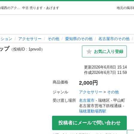
THE NORTH FACE ネックストラップ (やゆよ) 瑞穂運動場西のアクセサリー《その他》の中古・古着あげます・譲ります｜ジモティーで不用品の処分
中古
売ります・あげます
地元の掲示
ッション
アクセサリー
その他
愛知県のその他
名古屋市のその他
ラップ
（投稿ID : 1pnvo0）
お気に入り登録
更新
2026年6月8日 15:14
作成
2026年6月7日 11:59
商品価格
2,000円
ジャンル
アクセサリー
 > 
その他
受け渡し場所
名古屋市
 - 瑞穂区
 - 甲山町
名古屋市営地下鉄桜通線 - 
瑞穂運動場西駅
投稿者にメールで問い合わせ