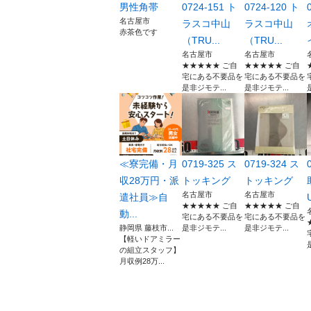
男性角帯
0724-151 ト
0724-120 ト
名古屋市
ラスコ中山
ラスコ中山
赤茶色です
（TRU...
（TRU...
名古屋市
名古屋市
★★★★★ ご自
★★★★★ ご自
宅にある不要品を
宅にある不要品を
是非ジモテ...
是非ジモテ...
≪寮完備・月
0719-325 ス
0719-324 ス
収28万円・派
トッキング
トッキング
名古屋市
名古屋市
遣社員≫自
U
★★★★★ ご自
★★★★★ ご自
動...
宅にある不要品を
宅にある不要品を
静岡県 藤枝市...
是非ジモテ...
是非ジモテ...
【軽いドアミラー
の組立スタッフ】
月収例28万...