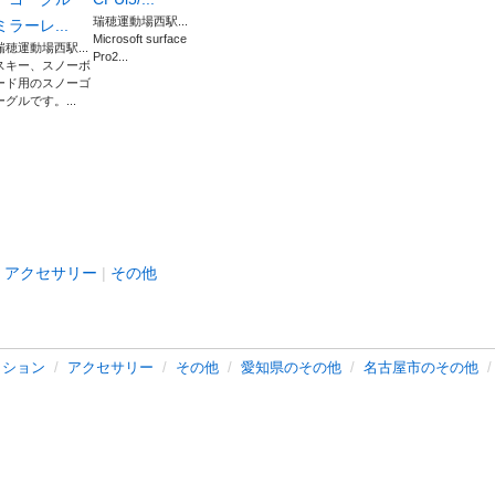
瑞穂運動場西駅...
ミラーレ...
Microsoft surface
瑞穂運動場西駅...
Pro2...
スキー、スノーボ
ード用のスノーゴ
ーグルです。...
アクセサリー
その他
ッション
アクセサリー
その他
愛知県のその他
名古屋市のその他