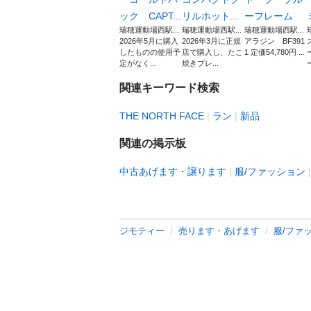
ック CAPT...
リルホット...
ーフレーム
瑞穂運動場西駅...
瑞穂運動場西駅...
瑞穂運動場西駅...
2026年5月に購入
2026年3月に正規
アラジン BF391
したものの使用予
店で購入し、たこ
1 定価54,780円 ...
定がなく...
焼きプレ...
関連キーワード検索
THE NORTH FACE
ラン
新品
関連の掲示板
中古あげます・譲ります
服/ファッション
ジモティー
売ります・あげます
服/ファ