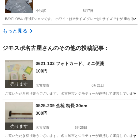
小牧駅
8月7日
BAYFLOWの半袖Tシャツです。 ホワイトはMサイズ グレーはLサイズですが 重ねると
愛知
小牧市
小牧駅
Tシャツ
セット
もっと見る
ジモスポ名古屋
さんのその他の投稿記事：
0621-133 フォトカード、ミニ便箋
100円
売ります
名古屋市
6月21日
ご覧いただき有り難うございます。 名古屋市とジモティーが連携して運営しています。 
愛知
名古屋市
生活雑貨
リユース
0525-239 金槌 柄長 30cm
300円
売ります
名古屋市
5月25日
ご覧いただき有り難うございます。 名古屋市とジモティーが連携して運営しています。 