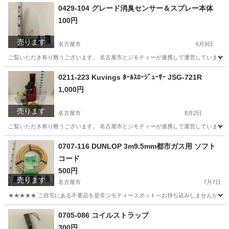
愛知
名古屋市
生活雑貨
リユース
0429-104 グレード消臭センサー＆スプレー本体
100円
売ります
名古屋市
6月9日
ご覧いただき有り難うございます。 名古屋市とジモティーが連携して運営しています。 
愛知
名古屋市
生活雑貨
リユース
0211-223 Kuvings ﾎｰﾙｽﾛｰｼﾞｭｰｻｰ JSG-721R
1,000円
売ります
名古屋市
8月2日
ご覧いただき有り難うございます。 名古屋市とジモティーが連携して運営しています。 
愛知
名古屋市
家電
リユース
0707-116 DUNLOP 3m9.5mm都市ガス用 ソフト
コード
500円
売ります
名古屋市
7月7日
★★★★★ ご自宅にある不要品を是非ジモティースポットへお持ち込みしませんか？ 家
愛知
名古屋市
家庭用品
都市ガス
0705-086 コイルストラップ
300円