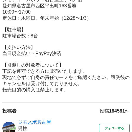
愛知県名古屋市西区平出町163番地

10:00〜17:00

定休日：木曜日、年末年始（12/28〜1/3）

【駐⾞場】

駐車場台数：8台

【⽀払い⽅法】

当日現金払い・PayPay決済

【引渡しの対象者について】

下記を遵守できる⽅に販売いたします。

現地で必ずご⾃⾝の責任でモノをご確認ください。譲受後の
キャンセルは受け付けておりません。

転売⽬的の購⼊は禁⽌します。
投稿者
投稿
184581
件
ジモスポ名古屋
男性
フォローする