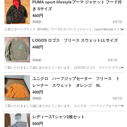
PUMA sport lifestyleプーマ ジャケット フード付
き Sサイズ
460円
岡崎駅
8月7日
人気スポーツブランド【PUMA／プーマ】の フードジャケット（sport lifestyleライン）です
愛知
岡崎市
岡崎駅
ジャケット
PUMA
LOGOS ロゴス フリース スウェットLLサイズ
448円
岡崎駅
8月7日
ご覧いただきまして誠にありがとうございます。 LOGOS ロゴス フリース スウェットLLサイ
愛知
岡崎市
岡崎駅
トレーナー
LOGOS
ユニクロ ハーフジップセーター フリース ト
レーナー スウェット オレンジ XL
400円
岡崎駅
8月7日
ご覧いただきまして誠にありがとうございます。 ユニクロ ハーフジップセーター フ
愛知
岡崎市
岡崎駅
トレーナー
フリース
レディースTシャツ2枚セット
500円