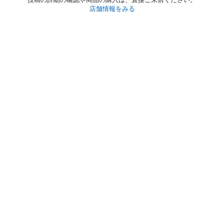
店舗情報をみる
初めての方へ
利用規約
プライバシーポリシー
プライバシー・ステートメント
健全化に資する運用方針
お問い合わせ
運営会社
サイトマップ
ご利用ガイド
フリーワードで探す
PC版で表示
都道府県選択
特定商取引法の表示
利用者情報の外部送信について
© 2011-
2026
Jmty, Inc.