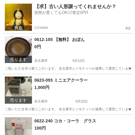
愛知
名古屋市
その他
リユース
【求】古い人形譲ってくれませんか？
状態が悪くてもOK🙆‍♀️査定0円‼️
COYASH
Ad
0612-105 【無料】 おぼん
0円
売ります
名古屋市
6月12日
ご覧いただき有り難うございます。 名古屋市とジモティーが連携して運営しています。 
愛知
名古屋市
インテリア雑貨/小物
リユース
0623-093 ミニエアクーラー
1,000円
売ります
名古屋市
6月23日
ご覧いただき有り難うございます。 名古屋市とジモティーが連携して運営しています。 
愛知
名古屋市
季節、空調家電
リユース
0622-240 コカ・コーラ グラス
100円