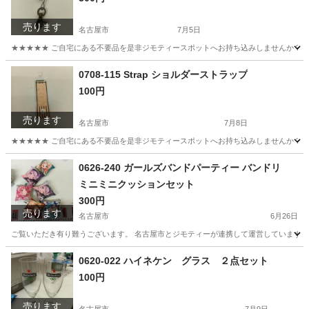
売ります
名古屋市
7月5日
★★★★★ ご自宅にある不要品を是非ジモティースポットへお持ち込みしませんか？ 家
愛知
名古屋市
インテリア雑貨/小物
現地
0708-115 Strap ショルダーストラップ
100円
売ります
名古屋市
7月8日
★★★★★ ご自宅にある不要品を是非ジモティースポットへお持ち込みしませんか？ 家
愛知
名古屋市
小物
現地
0626-240 ガールズバンドパーティー バンドリ
ミニミニクッションセット
300円
売ります
名古屋市
6月26日
ご覧いただき有り難うございます。 名古屋市とジモティーが連携して運営しています。 
愛知
名古屋市
おもちゃ
リユース
0620-022 ハイネケン グラス ２点セット
100円
売ります