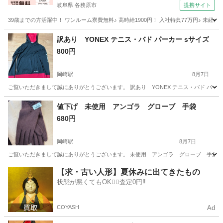
岐阜県 各務原市
提携サイト
39歳までの方活躍中！ ワンルーム寮費無料♪ 高時給1900円！ 入社特典77万円♪ 未
岐阜
各務原市
その他
訳あり YONEX テニス・バド パーカー sサイズ
800円
岡崎駅
8月7日
ご覧いただきまして誠にありがとうございます。 訳あり YONEX テニス・バド パーカ
愛知
岡崎市
岡崎駅
パーカー
YONEX
値下げ 未使用 アンゴラ グローブ 手袋
680円
岡崎駅
8月7日
ご覧いただきまして誠にありがとうございます。 未使用 アンゴラ グローブ 手袋 妻
愛知
岡崎市
岡崎駅
小物
アンゴラ
【求・古い人形】夏休みに出てきたもの
状態が悪くてもOK🙆‍♀️査定0円‼️
COYASH
Ad