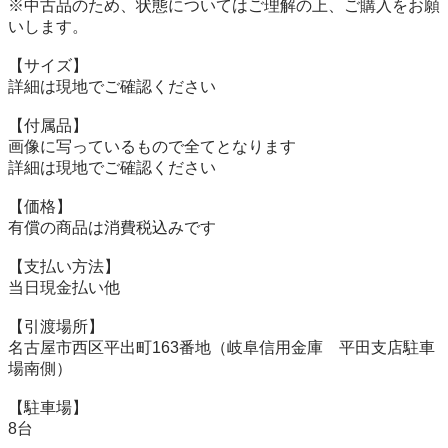
※中古品のため、状態についてはご理解の上、ご購入をお願
いします。

【サイズ】

詳細は現地でご確認ください

【付属品】

画像に写っているもので全てとなります

詳細は現地でご確認ください

【価格】

有償の商品は消費税込みです

【⽀払い⽅法】

当⽇現⾦払い他

【引渡場所】

名古屋市西区平出町163番地（岐阜信用金庫　平田支店駐車
場南側）

【駐⾞場】

8台
