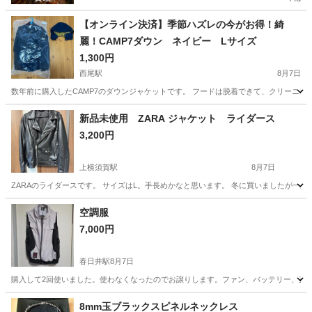
【オンライン決済】季節ハズレの今がお得！綺
麗！CAMP7ダウン ネイビー Lサイズ
1,300円
西尾駅
8月7日
数年前に購入したCAMP7のダウンジャケットです。 フードは脱着できて、クリーニン
愛知
西尾市
西尾駅
ジャンパー
MP7
新品未使用 ZARA ジャケット ライダース
3,200円
上横須賀駅
8月7日
ZARAのライダースです。 サイズはL。手長めかなと思います。 冬に買いましたが一
愛知
西尾市
上横須賀駅
ジャケット
空調服
7,000円
春日井駅
8月7日
購入して2回使いました。使わなくなったのでお譲りします。ファン、バッテリー、充
愛知
春日井市
春日井駅
その他
8mm玉ブラックスピネルネックレス