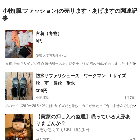
小物(服/ファッション)の売ります・あげますの関連記
事
古着（冬物）
0円
愛知大学前駅
8月7日
古着 冬物 Mサイズが多め 断捨離中の為、処分中 汚れが酷い物は処分しました まだ使
愛知
豊橋市
愛知大学前駅
ニット
防水サファリシューズ ワークマン Lサイズ
靴 雨 長靴 耐水
300円
小垣江駅
8月7日
足のサイズ26.0〜26.5の私にはLサイズだと微妙にカドが当たって合いませんでした。
愛知
刈谷市
小垣江駅
その他
【実家の押し入れ整理】眠っている人形あ
りませんか？
状態が悪くてもOK🙆‍♀️査定0円‼️
COYASH
Ad