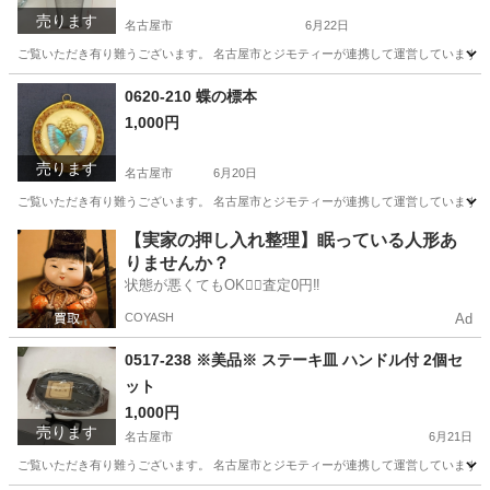
売ります
名古屋市
6月22日
ご覧いただき有り難うございます。 名古屋市とジモティーが連携して運営しています。 
愛知
名古屋市
食器
リユース
0620-210 蝶の標本
1,000円
売ります
名古屋市
6月20日
ご覧いただき有り難うございます。 名古屋市とジモティーが連携して運営しています。 
愛知
名古屋市
インテリア雑貨/小物
リユース
【実家の押し入れ整理】眠っている人形あ
りませんか？
状態が悪くてもOK🙆‍♀️査定0円‼️
COYASH
Ad
0517-238 ※美品※ ステーキ皿 ハンドル付 2個セ
ット
1,000円
売ります
名古屋市
6月21日
ご覧いただき有り難うございます。 名古屋市とジモティーが連携して運営しています。 