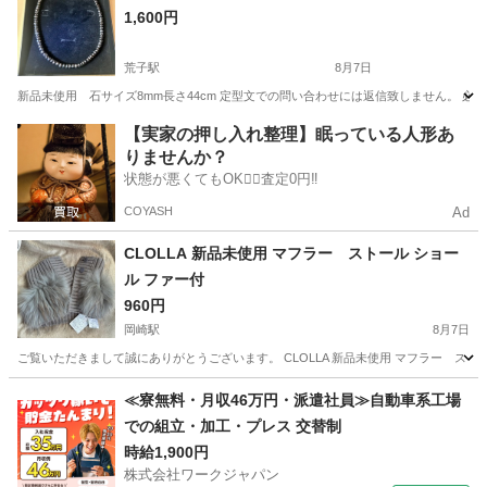
1,600円
荒子駅
8月7日
新品未使用 石サイズ8mm長さ44cm 定型文での問い合わせには返信致しません。 
愛知
名古屋市
荒子駅
アクセサリー
【実家の押し入れ整理】眠っている人形あ
りませんか？
状態が悪くてもOK🙆‍♀️査定0円‼️
COYASH
Ad
CLOLLA 新品未使用 マフラー ストール ショー
ル ファー付
960円
岡崎駅
8月7日
ご覧いただきまして誠にありがとうございます。 CLOLLA 新品未使用 マフラー スト
愛知
岡崎市
岡崎駅
小物
新品
≪寮無料・月収46万円・派遣社員≫自動車系工場
での組立・加工・プレス 交替制
時給1,900円
株式会社ワークジャパン