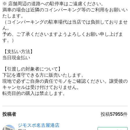
※ 店舗周辺の道路への駐停車はご遠慮ください。

満車の場合は近隣のコインパーキング等のご利用をお願いい
たします。

（コインパーキングの駐車場代は当店では負担しておりませ
ん。

予め、ご了承くださいますようよろしくお願い申し上げま
す。）

【⽀払い⽅法】

当日現金払い

【引渡しの対象者について】

下記を遵守できる⽅に販売いたします。

現地で必ずご⾃⾝の責任でモノをご確認ください。譲受後の
キャンセルは受け付けておりません。

転売⽬的の購⼊は禁⽌します。
投稿者
投稿
57955
件
ジモスポ名古屋港店