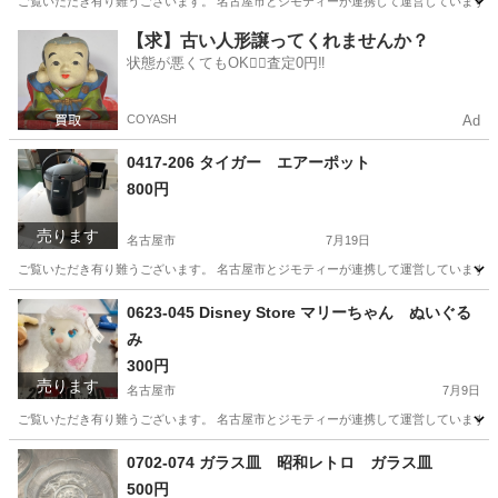
ご覧いただき有り難うございます。 名古屋市とジモティーが連携して運営しています。 
愛知
名古屋市
食器
リユース
【求】古い人形譲ってくれませんか？
状態が悪くてもOK🙆‍♀️査定0円‼️
COYASH
Ad
0417-206 タイガー エアーポット
800円
売ります
名古屋市
7月19日
ご覧いただき有り難うございます。 名古屋市とジモティーが連携して運営しています。 
愛知
名古屋市
生活雑貨
リユース
0623-045 Disney Store マリーちゃん ぬいぐる
み
300円
売ります
名古屋市
7月9日
ご覧いただき有り難うございます。 名古屋市とジモティーが連携して運営しています。 
愛知
名古屋市
おもちゃ
リユース
0702-074 ガラス皿 昭和レトロ ガラス皿
500円