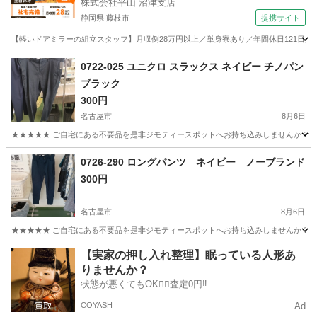
株式会社平山 沼津支店
静岡県 藤枝市
提携サイト
【軽いドアミラーの組立スタッフ】月収例28万円以上／単身寮あり／年間休日121日／
静岡
藤枝市
その他
0722-025 ユニクロ スラックス ネイビー チノパン
ブラック
300円
名古屋市
8月6日
★★★★★ ご自宅にある不要品を是非ジモティースポットへお持ち込みしませんか？ 家
愛知
名古屋市
ボトムス
チノパン
0726-290 ロングパンツ ネイビー ノーブランド
300円
名古屋市
8月6日
★★★★★ ご自宅にある不要品を是非ジモティースポットへお持ち込みしませんか？ 家
愛知
名古屋市
パンツ
ノーブランド
【実家の押し入れ整理】眠っている人形あ
りませんか？
状態が悪くてもOK🙆‍♀️査定0円‼️
COYASH
Ad