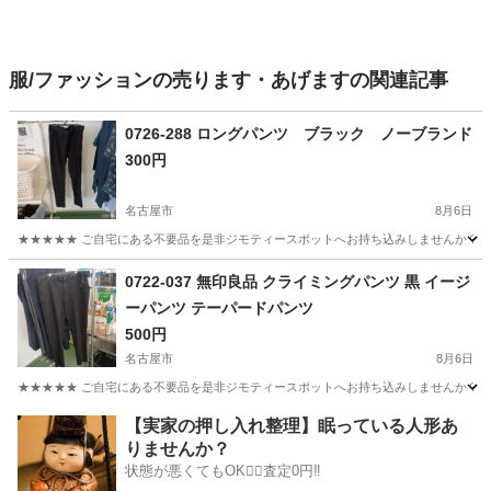
服/ファッションの売ります・あげますの関連記事
0726-288 ロングパンツ ブラック ノーブランド
300円
名古屋市
8月6日
★★★★★ ご自宅にある不要品を是非ジモティースポットへお持ち込みしませんか？ 家
愛知
名古屋市
パンツ
ノーブランド
0722-037 無印良品 クライミングパンツ 黒 イージ
ーパンツ テーパードパンツ
500円
名古屋市
8月6日
★★★★★ ご自宅にある不要品を是非ジモティースポットへお持ち込みしませんか？ 家
愛知
名古屋市
パンツ
テーパードパンツ
【実家の押し入れ整理】眠っている人形あ
りませんか？
状態が悪くてもOK🙆‍♀️査定0円‼️