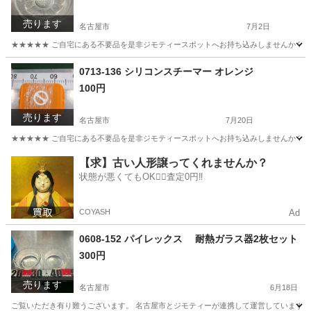
売ります
名古屋市
7月2日
★★★★★ ご自宅にある不要品を是非ジモティースポットへお持ち込みしませんか？ 家
愛知
名古屋市
食器
ガラス
0713-136 シリコンスチーマー オレンジ
100円
売ります
名古屋市
7月20日
★★★★★ ご自宅にある不要品を是非ジモティースポットへお持ち込みしませんか？ 家
愛知
名古屋市
収納家具
スチーマー
【求】古い人形譲ってくれませんか？
状態が悪くてもOK🙆‍♀️査定0円‼️
COYASH
Ad
0608-152 パイレックス 耐熱ガラス器2枚セット
300円
売ります
名古屋市
6月18日
ご覧いただき有り難うございます。 名古屋市とジモティーが連携して運営しています。 