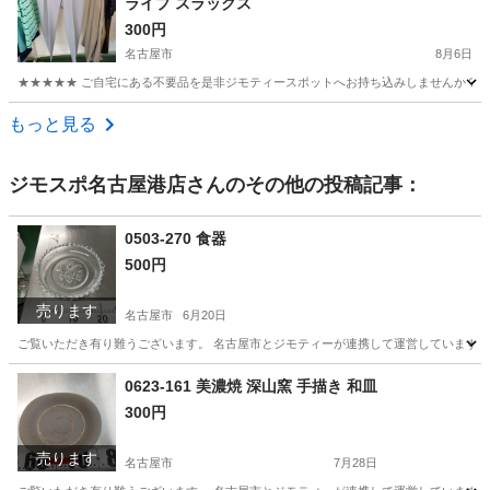
ライプ スラックス
300円
名古屋市
8月6日
★★★★★ ご自宅にある不要品を是非ジモティースポットへお持ち込みしませんか？ 家
愛知
名古屋市
パンツ
ユニクロ
もっと見る
ジモスポ名古屋港店
さんのその他の投稿記事：
0503-270 食器
500円
売ります
名古屋市
6月20日
ご覧いただき有り難うございます。 名古屋市とジモティーが連携して運営しています。 
愛知
名古屋市
生活雑貨
リユース
0623-161 美濃焼 深山窯 手描き 和皿
300円
売ります
名古屋市
7月28日