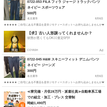
0722-053 FILA フィラ ジャージ トラックパンツ
ネイビー スポーツウェア
500円
名古屋市
8月6日
★★★★★ ご自宅にある不要品を是非ジモティースポットへお持ち込みしませんか？ 家
愛知
名古屋市
ボトムス
FILA
【求】古い人形譲ってくれませんか？
状態が悪くてもOK🙆‍♀️査定0円‼️
COYASH
Ad
0722-045 H&M スキニーフィット デニムパンツ
ネイビー ジーンズ
300円
名古屋市
8月6日
★★★★★ ご自宅にある不要品を是非ジモティースポットへお持ち込みしませんか？ 家
愛知
名古屋市
ジーンズ/デニム
ジーンズ
≪寮完備・月収28万円・派遣社員≫自動車系工場
での組立・加工・プレス 交替制
時給1,490円