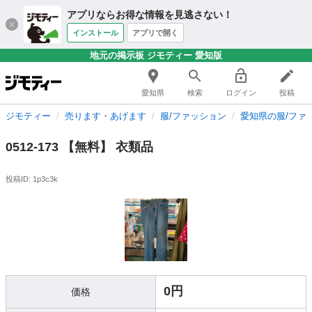
アプリならお得な情報を見逃さない！
インストール
アプリで開く
地元の掲示板 ジモティー 愛知版
愛知県
検索
ログイン
投稿
ジモティー
売ります・あげます
服/ファッション
愛知県の服/ファ
0512-173 【無料】 衣類品
投稿ID: 1p3c3k
0円
価格