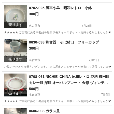
愛知
名古屋市
食器
リユース
0702-025 風車や羊 昭和レトロ 小鉢
300円
売ります
名古屋市
7月28日
★★★★★ ご自宅にある不要品を是非ジモティースポットへお持ち込みしませんか？ 家
愛知
名古屋市
食器
小鉢
0630-038 和食器 そば猪口 フリーカップ
300円
売ります
名古屋市
7月28日
ご覧いただき有り難うございます。 名古屋市とジモティーが連携して運営しています。 
愛知
名古屋市
食器
リユース
0708-061 NICHIEI CHINA 昭和レトロ 花柄 楕円皿
カレー皿 深皿 オーバルプレート 金彩 ヴィンテー
ジ
500円
売ります
名古屋市
7月8日
★★★★★ ご自宅にある不要品を是非ジモティースポットへお持ち込みしませんか？ 家
愛知
名古屋市
食器
ヴィンテージ
0606-008 ガラス皿