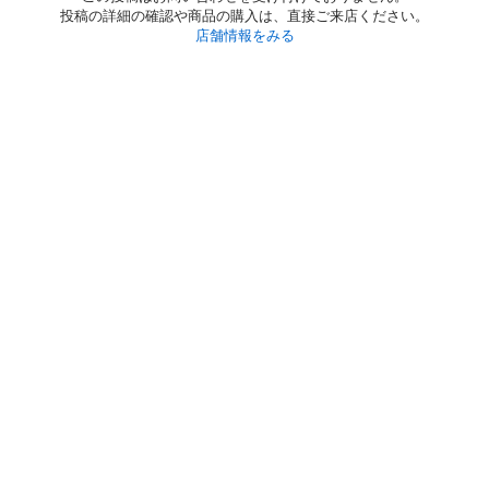
投稿の詳細の確認や商品の購入は、直接ご来店ください。
店舗情報をみる
初めての方へ
利用規約
プライバシーポリシー
プライバシー・ステートメント
健全化に資する運用方針
お問い合わせ
運営会社
サイトマップ
ご利用ガイド
フリーワードで探す
PC版で表示
都道府県選択
特定商取引法の表示
利用者情報の外部送信について
© 2011-
2026
Jmty, Inc.