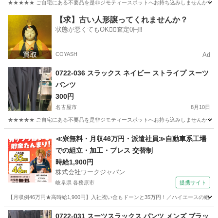
★★★★★ ご自宅にある不要品を是非ジモティースポットへお持ち込みしませんか？ 家
愛知
名古屋市
スーツ
トップバリュ
【求】古い人形譲ってくれませんか？
状態が悪くてもOK🙆‍♀️査定0円‼️
COYASH
Ad
0722-036 スラックス ネイビー ストライプ スーツ
パンツ
300円
名古屋市
8月10日
★★★★★ ご自宅にある不要品を是非ジモティースポットへお持ち込みしませんか？ 家
愛知
名古屋市
スーツ
現地
≪寮無料・月収46万円・派遣社員≫自動車系工場
での組立・加工・プレス 交替制
時給1,900円
株式会社ワークジャパン
岐阜県 各務原市
提携サイト
【月収例46万円★高時給1,900円】入社祝い金もドーンと35万円！／ハイエースの組
岐阜
各務原市
その他
0722-031 スーツスラックス パンツ メンズ ブラッ