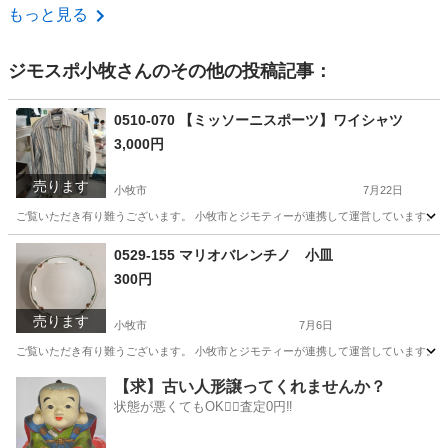
愛知
名古屋市
スーツ
現地
もっと見る
ジモスポ小牧
さんのその他の投稿記事：
0510-070 【ミッソーニスポーツ】ワイシャツ
3,000円
売ります
小牧市
7月22日
ご覧いただき有り難うございます。 小牧市とジモティーが連携して運営しています。 粗
愛知
小牧市
服/ファッション
リユース
0529-155 マリオバレンチノ 小皿
300円
売ります
小牧市
7月6日
ご覧いただき有り難うございます。 小牧市とジモティーが連携して運営しています。 粗
愛知
小牧市
食器
リユース
【求】古い人形譲ってくれませんか？
状態が悪くてもOK🙆‍♀️査定0円‼️