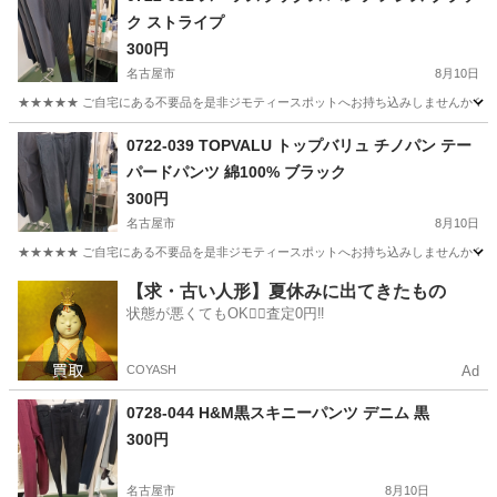
ク ストライプ
300円
名古屋市
8月10日
★★★★★ ご自宅にある不要品を是非ジモティースポットへお持ち込みしませんか？ 家
愛知
名古屋市
スーツ
現地
0722-039 TOPVALU トップバリュ チノパン テー
パードパンツ 綿100% ブラック
300円
名古屋市
8月10日
★★★★★ ご自宅にある不要品を是非ジモティースポットへお持ち込みしませんか？ 家
愛知
名古屋市
パンツ
テーパードパンツ
【求・古い人形】夏休みに出てきたもの
状態が悪くてもOK🙆‍♀️査定0円‼️
COYASH
Ad
0728-044 H&M黒スキニーパンツ デニム 黒
300円
名古屋市
8月10日