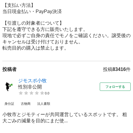
【⽀払い⽅法】

当日現金払い・PayPay決済

【引渡しの対象者について】

下記を遵守できる⽅に販売いたします。

現地で必ずご⾃⾝の責任でモノをご確認ください。譲受後の
キャンセルは受け付けておりません。

転売⽬的の購⼊は禁⽌します。
投稿者
投稿
83416
件
ジモスポ小牧
性別非公開
フォローする
0.0
身分証
古物商
法人書類
小牧市とジモティーが共同運営しているスポットです。 粗
⼤ごみの減量を⽬的にまだ使...