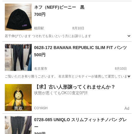
ネフ（NEFF)ビーニー 黒
700円
植田駅
8月10日
若干伸びています つそれでも良いという方にお譲りします
愛知
名古屋市
植田駅
小物
譲り
0628-172 BANANA REPUBLIC SLIM FIT パンツ
500円
名古屋市
8月10日
ご覧いただき有り難うございます。 名古屋市とジモティーが連携して運営しています。 
愛知
名古屋市
パンツ
リユース
【求】古い人形譲ってくれませんか？
状態が悪くてもOK🙆‍♀️査定0円‼️
COYASH
Ad
0728-085 UNIQLO スリムフィットチノパン グレ
ー
300円