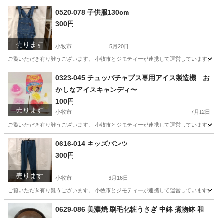
愛知
小牧市
絵本
リユース
0520-078 子供服130cm
300円
売ります
小牧市
5月20日
ご覧いただき有り難うございます。 小牧市とジモティーが連携して運営しています。 粗
愛知
小牧市
服/ファッション
リユース
0323-045 チュッパチャプス専用アイス製造機 お
かしなアイスキャンディ〜
100円
売ります
小牧市
7月12日
ご覧いただき有り難うございます。 小牧市とジモティーが連携して運営しています。 粗
愛知
小牧市
子供用品
リユース
0616-014 キッズパンツ
300円
売ります
小牧市
6月16日
ご覧いただき有り難うございます。 小牧市とジモティーが連携して運営しています。 粗
愛知
小牧市
キッズ用品
リユース
0629-086 美濃焼 刷毛化粧うさぎ 中鉢 煮物鉢 和