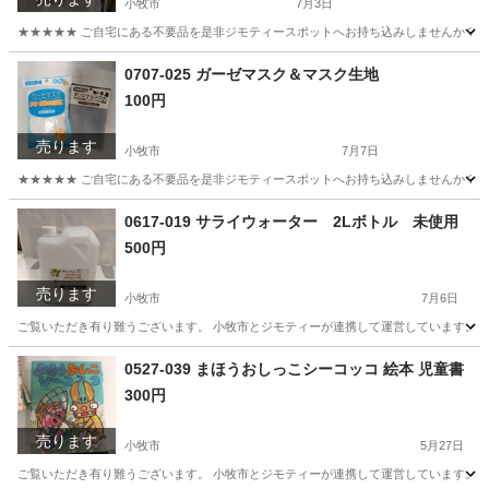
小牧市
7月3日
★★★★★ ご自宅にある不要品を是非ジモティースポットへお持ち込みしませんか？ 家
愛知
小牧市
Tシャツ
現地
0707-025 ガーゼマスク＆マスク生地
100円
売ります
小牧市
7月7日
★★★★★ ご自宅にある不要品を是非ジモティースポットへお持ち込みしませんか？ 家
愛知
小牧市
家庭用品
マスク
0617-019 サライウォーター 2Lボトル 未使用
500円
売ります
小牧市
7月6日
ご覧いただき有り難うございます。 小牧市とジモティーが連携して運営しています。 粗
愛知
小牧市
家庭用品
リユース
0527-039 まほうおしっこシーコッコ 絵本 児童書
300円
売ります
小牧市
5月27日
ご覧いただき有り難うございます。 小牧市とジモティーが連携して運営しています。 粗