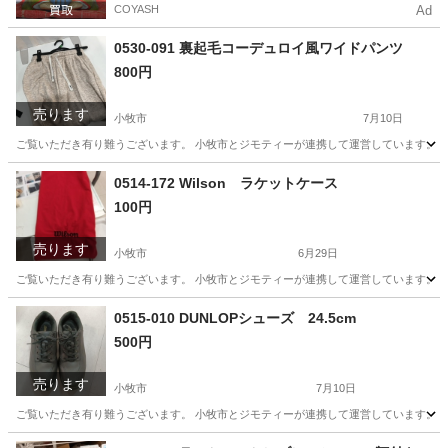
COYASH
Ad
0530-091 裏起毛コーデュロイ風ワイドパンツ
800円
売ります
小牧市
7月10日
ご覧いただき有り難うございます。 小牧市とジモティーが連携して運営しています。 粗
愛知
小牧市
パンツ
リユース
0514-172 Wilson ラケットケース
100円
売ります
小牧市
6月29日
ご覧いただき有り難うございます。 小牧市とジモティーが連携して運営しています。 粗
愛知
小牧市
スポーツ
リユース
0515-010 DUNLOPシューズ 24.5cm
500円
売ります
小牧市
7月10日
ご覧いただき有り難うございます。 小牧市とジモティーが連携して運営しています。 粗
愛知
小牧市
服/ファッション
リユース