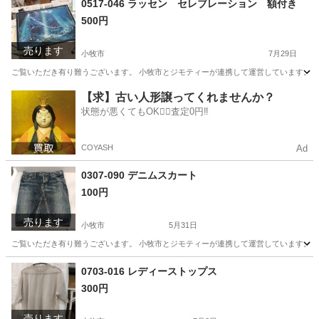
0517-046 ラッセン セレブレーション 額付き
500円
売ります
小牧市
7月29日
ご覧いただき有り難うございます。 小牧市とジモティーが連携して運営しています。 粗
愛知
小牧市
子供用品
リユース
【求】古い人形譲ってくれませんか？
状態が悪くてもOK🙆‍♀️査定0円‼️
COYASH
Ad
0307-090 デニムスカート
100円
売ります
小牧市
5月31日
ご覧いただき有り難うございます。 小牧市とジモティーが連携して運営しています。 粗
愛知
小牧市
服/ファッション
リユース
0703-016 レディーストップス
300円
売ります