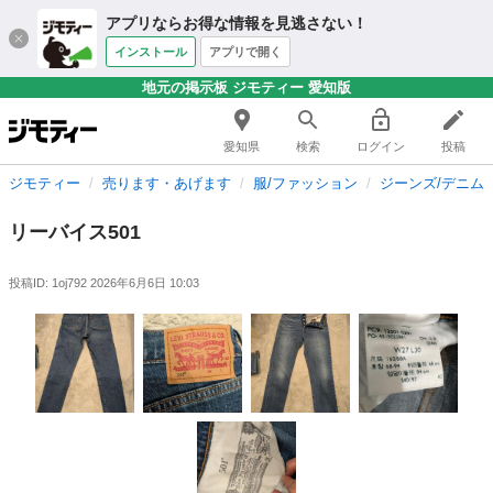
アプリならお得な情報を見逃さない！
インストール
アプリで開く
地元の掲示板 ジモティー 愛知版
愛知県
検索
ログイン
投稿
ジモティー
売ります・あげます
服/ファッション
ジーンズ/デニム
リーバイス501
投稿ID: 1oj792
2026年6月6日 10:03