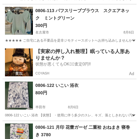
愛知
半田市
着物
現地
0806-113 パフスリーブブラウス スクエアネッ
ク ミントグリーン
300円
名古屋市
8月6日
★★★★★ ご自宅にある不要品を是非ジモティースポットへお持ち込みしませんか？ 家
愛知
名古屋市
ブラウス
ミント
【実家の押し入れ整理】眠っている人形あ
りませんか？
状態が悪くてもOK🙆‍♀️査定0円‼️
COYASH
Ad
0806-122 いこい 浴衣
800円
半田市
8月6日
0806-122 いこい 浴衣 【状態】 ・使用に伴う多少のスレ、キズ、落としきれない
愛知
半田市
着物
現地
0806-121 月印 花蕾ガーゼ 二重袷 おねまき 寝巻
き 3780