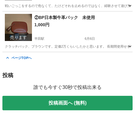
戦いごっこをするので危なくて、たけどそれを止めるのではなく、経験させて遊び方を知
愛知
半田市
西ノ口駅
手伝って/助けて
②BP日本製牛革バック 未使用
1,000円
売ります
半田駅
6月6日
クラッチバック、ブラウンです。定価2万くらいしたかと思います。 長期間使用せず、収
愛知
半田市
半田駅
バッグ
牛革
ページTOPへ
投稿
誰でも今すぐ30秒で投稿出来る
投稿画面へ (無料)