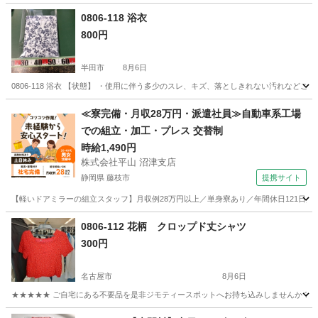
0806-118 浴衣
800円
半田市
8月6日
0806-118 浴衣 【状態】 ・使用に伴う多少のスレ、キズ、落としきれない汚れなど
愛知
半田市
着物
現地
≪寮完備・月収28万円・派遣社員≫自動車系工場
での組立・加工・プレス 交替制
時給1,490円
株式会社平山 沼津支店
静岡県 藤枝市
提携サイト
【軽いドアミラーの組立スタッフ】月収例28万円以上／単身寮あり／年間休日121日／
静岡
藤枝市
その他
0806-112 花柄 クロップド丈シャツ
300円
名古屋市
8月6日
★★★★★ ご自宅にある不要品を是非ジモティースポットへお持ち込みしませんか？ 家
愛知
名古屋市
ブラウス
現地