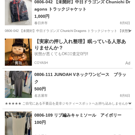
0806-042 【未開封】中日ドラゴンズ Chunichi Dr
agons トラックジャケット
1,000円
春日井市
8月6日
0806-042 【未開封】中日ドラゴンズ Chunichi Dragons トラックジャケッ
愛知
春日井市
ジャンパー
Chunichi
【実家の押し入れ整理】眠っている人形あ
りませんか？
状態が悪くてもOK🙆‍♀️査定0円‼️
COYASH
Ad
0806-111 JUNOAH Vネックワンピース ブラッ
ク
500円
名古屋市
8月6日
★★★★★ ご自宅にある不要品を是非ジモティースポットへお持ち込みしませんか？ 家
愛知
名古屋市
Tシャツ
現地
0806-109 リブ編みキャミソール アイボリー
100円