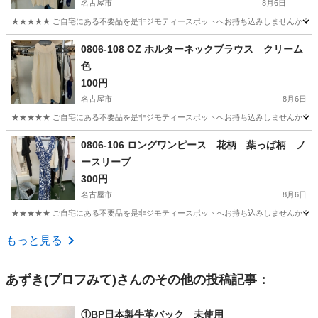
名古屋市
8月6日
★★★★★ ご自宅にある不要品を是非ジモティースポットへお持ち込みしませんか？ 家
愛知
名古屋市
カットソー
キャミソール
0806-108 OZ ホルターネックブラウス クリーム
色
100円
名古屋市
8月6日
★★★★★ ご自宅にある不要品を是非ジモティースポットへお持ち込みしませんか？ 家
愛知
名古屋市
ブラウス
クリーム色
0806-106 ロングワンピース 花柄 葉っぱ柄 ノ
ースリーブ
300円
名古屋市
8月6日
★★★★★ ご自宅にある不要品を是非ジモティースポットへお持ち込みしませんか？ 家
愛知
名古屋市
ワンピース
現地
もっと見る
あずき(プロフみて)
さんのその他の投稿記事：
①BP日本製牛革バック 未使用