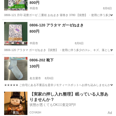
800円
半田市
8月6日
0806-121 月印 花蕾ガーゼ 二重袷 おねまき 寝巻き 3780 【状態】 ・使用に
愛知
半田市
その他
現地
0806-120 アラタマ ガーゼねまき
800円
半田市
8月6日
0806-120 アラタマ ガーゼねまき 【状態】 ・使用に伴う多少のスレ、キズ、落と
愛知
半田市
着物
まき
0806-202 靴下
100円
名古屋市
8月6日
★★★★★ ご自宅にある不要品を是非ジモティースポットへお持ち込みしませんか？ 家
愛知
名古屋市
小物
現地
【実家の押し入れ整理】眠っている人形あ
りませんか？
状態が悪くてもOK🙆‍♀️査定0円‼️
COYASH
Ad