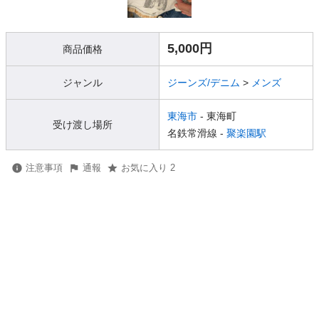
5,000円
商品価格
ジャンル
ジーンズ/デニム
>
メンズ
東海市
- 東海町
受け渡し場所
名鉄常滑線 -
聚楽園駅
注意事項
通報
お気に入り 2