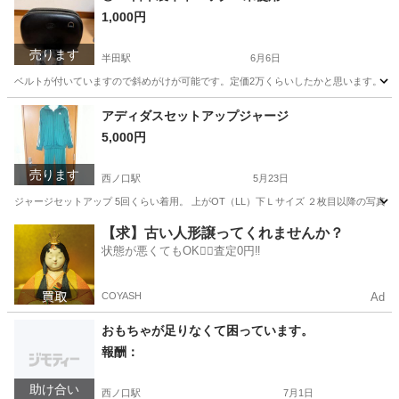
1,000円
売ります
半田駅
6月6日
ベルトが付いていますので斜めがけが可能です。定価2万くらいしたかと思います。 長期
愛知
半田市
半田駅
バッグ
牛革
アディダスセットアップジャージ
5,000円
売ります
西ノ口駅
5月23日
ジャージセットアップ 5回くらい着用。 上がOT（LL）下Ｌサイズ ２枚目以降の写真
愛知
常滑市
西ノ口駅
スポーツウェア
【求】古い人形譲ってくれませんか？
状態が悪くてもOK🙆‍♀️査定0円‼️
COYASH
Ad
おもちゃが足りなくて困っています。
報酬：
助け合い
西ノ口駅
7月1日