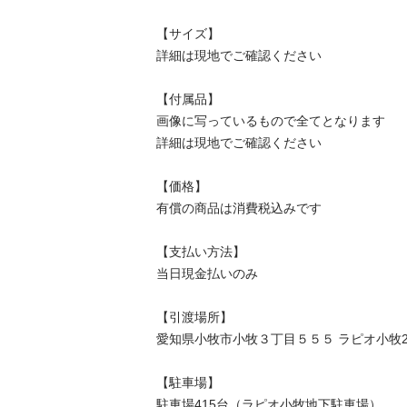
【サイズ】

詳細は現地でご確認ください

【付属品】

画像に写っているもので全てとなります

詳細は現地でご確認ください

【価格】

有償の商品は消費税込みです

【⽀払い⽅法】

当⽇現⾦払いのみ

【引渡場所】

愛知県小牧市小牧３丁目５５５ ラピオ小牧2F

【駐⾞場】

駐車場415台（ラピオ小牧地下駐車場）
