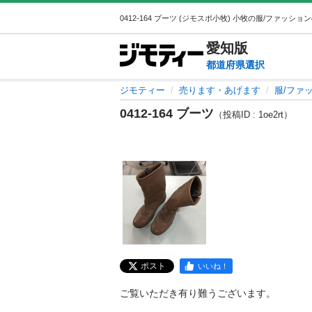
愛知
版
都道府県選択
ジモティー
売ります・あげます
服/ファ
0412-164 ブーツ
（投稿ID : 1oe2rt）
ポスト
いいね！
ご覧いただき有り難うございます。
