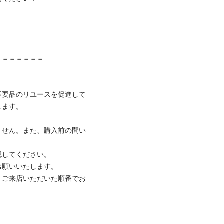


＝＝＝＝＝

不要品のリユースを促進して
。

ません。また、購入前の問い
てください。

いいたします。

、ご来店いただいた順番でお