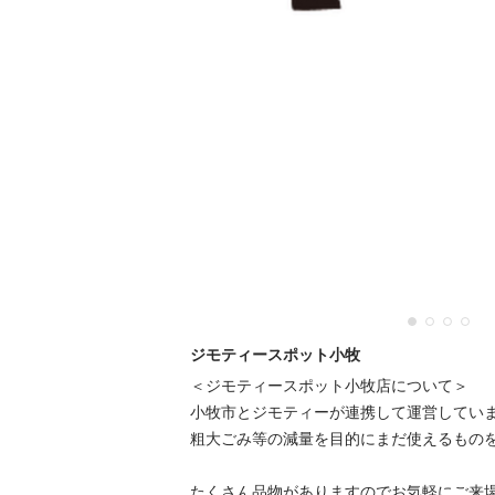
ジモティースポット小牧
＜ジモティースポット小牧店について＞

小牧市とジモティーが連携して運営しています
粗⼤ごみ等の減量を⽬的にまだ使えるものをリ
たくさん品物がありますのでお気軽にご来場く