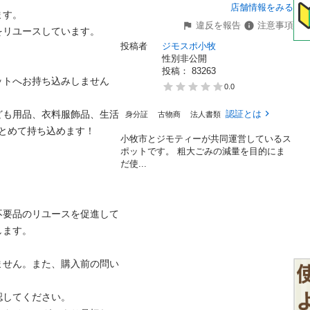
店舗情報をみる
。

違反を報告
注意事項
ユースしています。

投稿者
ジモスポ小牧
性別非公開
投稿： 
83263
ットへお持ち込みしません
0.0
ども用品、衣料服飾品、生活
認証とは
身分証
古物商
法人書類
めて持ち込めます！

小牧市とジモティーが共同運営しているス
ポットです。 粗⼤ごみの減量を⽬的にま
だ使...
不要品のリユースを促進して
。

ません。また、購入前の問い
てください。
