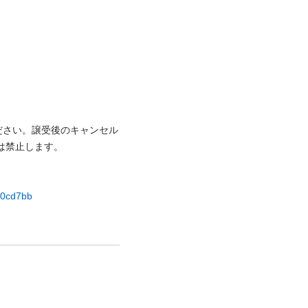
ださい。譲受後のキャンセル
⽌します。

d00cd7bb