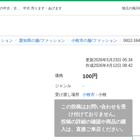
0412-164 ブーツ (ジモスポ小牧) 小牧の服/ファッションの中古・古着あげます・譲ります｜ジモティーで不用品の処分
中古
売ります・あげます
地元の掲示
ッション
愛知県の服/ファッション
小牧市の服/ファッション
0412-1
更新
2026年5月23日 05:34
作成
2026年4月12日 08:42
価格
100円
ジャンル
-
受け渡し場所
小牧市
 - 小牧
この投稿はお問い合わせを受
け付けておりません。
投稿の詳細の確認や商品の購
入は、直接ご来店ください。