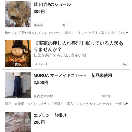
愛知
北名古屋市
西春駅
毛皮
成人式
値下げ狸のショール
300円
西春駅
8月9日
母のです 可愛い顔をしてます たいせつに保管してました 自宅まで取りに来てください
愛知
北名古屋市
西春駅
毛皮
【実家の押し入れ整理】眠っている人形あ
りませんか？
状態が悪くてもOK🙆‍♀️査定0円‼️
COYASH
Ad
MURUA マーメイドスカート 新品未使用
2,500円
名古屋大学駅
8月9日
新品、未使用、タグなし Sサイズ 可愛くて購入しましたがサイズが合わず、一度も着て
愛知
名古屋市
名古屋大学駅
スカート
エプロン 前掛け
200円