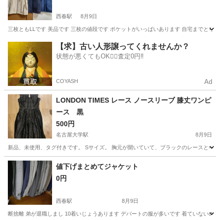
西春駅
8月9日
三枚ともLLです 美品です 三枚の値段です ポケットがいっぱいあります 自宅までとり
愛知
北名古屋市
西春駅
ジャンパー
ベスト
【求】古い人形譲ってくれませんか？
状態が悪くてもOK🙆‍♀️査定0円‼️
COYASH
Ad
LONDON TIMES レース ノースリーブ 膝丈ワンピ
ース 黒
500円
名古屋大学駅
8月9日
新品、未使用、タグ付きです。 Sサイズ。 胸元が開いていて、ブラックのレースとベー
愛知
名古屋市
名古屋大学駅
ワンピース
値下げまとめてジャケット
0円
西春駅
8月9日
断捨離 弟が退職しまし 10着いじょうあります デパートの服が多いです 着ていないのも