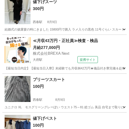
値下げスーツ
300円
西春駅
8月9日
結婚式の披露宴の時にきました 15800円で購入 ラメ入りの黒色 11号ぐらい スカー
愛知
北名古屋市
西春駅
スーツ
結婚式
≪月収43万円・正社員≫検査・検品
月給277,000円
株式会社BREXA Next
大府駅
提携サイト
【最短当日内定】【最短当日入寮】未経験でも月収例42万円★備品付き寮完備＆赴任旅費
愛知
大府市
大府駅
その他
プリーツスカート
100円
西春駅
8月9日
ユニクロ XL モスグリーングレーぽい ウエスト75～81 総ゴム 美品 自宅まで取りに来
愛知
北名古屋市
西春駅
スカート
ユニクロ
値下げベスト
100円