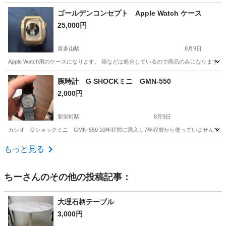
愛知
北名古屋市
西春駅
ジャケット
ゴールデンコンセプト Apple Watch ケース
25,000円
喜多山駅
8月9日
Apple Watch用のケースになります。 箱などは処分しているので商品のみになります。
愛知
名古屋市
喜多山駅
アクセサリー
腕時計 G SHOCKミニ GMN-550
2,000円
新栄町駅
8月9日
カシオ Gショックミニ GMN-550 10年程前に購入し7年程前から使っていませんで
愛知
名古屋市
新栄町駅
アクセサリー
もっと見る
ちー
さんのその他の投稿記事：
大理石柄テーブル
3,000円