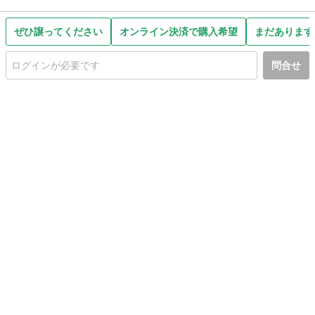
ぜひ譲ってください
オンライン決済で購入希望
まだあります
問合せ
初めての方へ
利用規約
プライバシーポリシー
プライバシー・ステートメント
健全化に資する運用方針
お問い合わせ
運営会社
サイトマップ
ご利用ガイド
フリーワードで探す
PC版で表示
都道府県選択
特定商取引法の表示
利用者情報の外部送信について