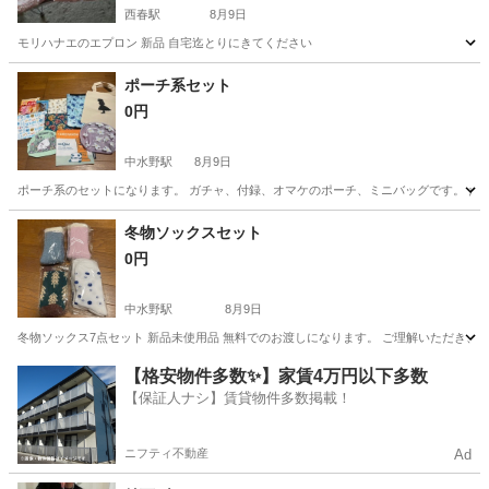
西春駅
8月9日
モリハナエのエプロン 新品 自宅迄とりにきてください
愛知
北名古屋市
西春駅
小物
前掛け
ポーチ系セット
0円
中水野駅
8月9日
ポーチ系のセットになります。 ガチャ、付録、オマケのポーチ、ミニバッグです。 たく
愛知
瀬戸市
中水野駅
小物
セット
冬物ソックスセット
0円
中水野駅
8月9日
冬物ソックス7点セット 新品未使用品 無料でのお渡しになります。 ご理解いただき、気
愛知
瀬戸市
中水野駅
小物
ソックス
【格安物件多数✨】家賃4万円以下多数
【保証人ナシ】賃貸物件多数掲載！
ニフティ不動産
Ad