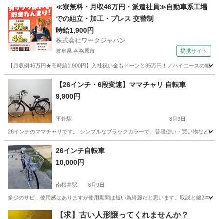
愛知
名古屋市
その他
≪寮無料・月収46万円・派遣社員≫自動車系工場
での組立・加工・プレス 交替制
時給1,900円
株式会社ワークジャパン
岐阜県 各務原市
提携サイト
【月収例46万円★高時給1,900円】入社祝い金もドーンと35万円！／ハイエースの組
岐阜
各務原市
その他
【26インチ・6段変速】ママチャリ 自転車
9,900円
平針駅
8月9日
26インチのママチャリです。 シンプルなブラックカラーで、普段使い・買い物などにおすすめ
愛知
名古屋市
平針駅
自転車
26インチ自転車
10,000円
南桜井駅
8月9日
多少のサビ、使用感はありますが使用期間は短い為綺麗だと思います。取説と鍵2本あり
愛知
安城市
南桜井駅
その他
【求】古い人形譲ってくれませんか？