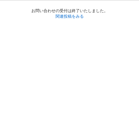
お問い合わせの受付は終了いたしました。
関連投稿をみる
初めての方へ
利用規約
プライバシーポリシー
プライバシー・ステートメント
健全化に資する運用方針
お問い合わせ
運営会社
サイトマップ
ご利用ガイド
フリーワードで探す
PC版で表示
都道府県選択
特定商取引法の表示
利用者情報の外部送信について
© 2011-
2026
Jmty, Inc.