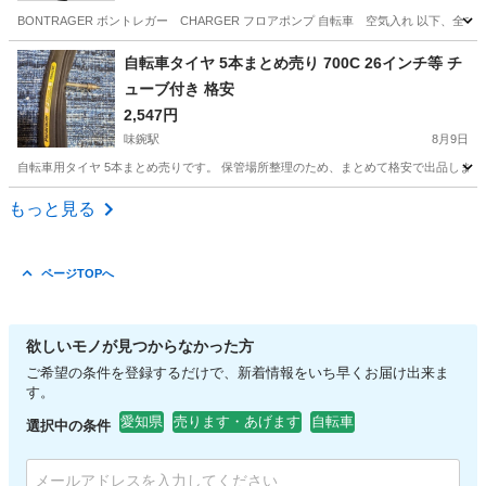
BONTRAGER ボントレガー CHARGER フロアポンプ 自転車 空気入れ 以下、全てのバ
愛知
名古屋市
大同町駅
その他
自転車タイヤ 5本まとめ売り 700C 26インチ等 チ
ューブ付き 格安
2,547円
味鋺駅
8月9日
自転車用タイヤ 5本まとめ売りです。 保管場所整理のため、まとめて格安で出品します。 P
愛知
名古屋市
味鋺駅
その他
もっと見る
ページTOPへ
欲しいモノが見つからなかった方
ご希望の条件を登録するだけで、新着情報をいち早くお届け出来ま
す。
愛知県
売ります・あげます
自転車
選択中の条件