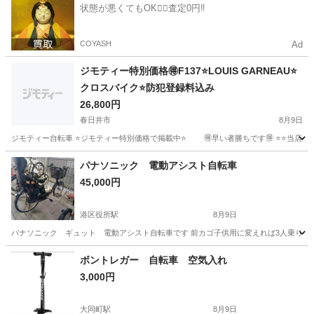
状態が悪くてもOK🙆‍♀️査定0円‼️
COYASH
Ad
ジモティー特別価格🉐F137⭐️LOUIS GARNEAU⭐️
クロスバイク⭐️防犯登録料込み
26,800円
春日井市
8月9日
ジモティー自転車 ⭐️ジモティー特別価格で掲載中⭐️ 🉐早い者勝ちです🉐 ⭐️⭐️当店の自転車は
愛知
春日井市
クロスバイク
LOUIS GARNEAU
パナソニック 電動アシスト自転車
45,000円
港区役所駅
8月9日
パナソニック ギュット 電動アシスト自転車です 前カゴ子供用に変えれば3人乗りに
愛知
名古屋市
港区役所駅
電動アシスト自転車
ボントレガー 自転車 空気入れ
3,000円
大同町駅
8月9日