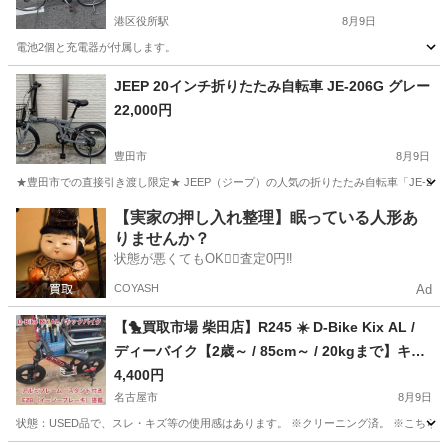
港区役所駅
8月9日
電池2個と充電器が付属します。
愛知
名古屋市
港区役所駅
電動アシスト自転車
JEEP 20インチ折りたたみ自転車 JE-206G グレー
22,000円
豊田市
8月9日
★豊田市での直接引き渡し限定★ JEEP（ジープ）の人気の折りたたみ自転車「JE-2
愛知
豊田市
折りたたみ自転車
【実家の押し入れ整理】眠っている人形あ
りませんか？
状態が悪くてもOK🙆‍♀️査定0円‼️
COYASH
Ad
【🐤買取市場 柴田店】R245 ☀️ D-Bike Kix AL /
ディーバイク【2歳～ / 85cm～ / 20kgまで】キッ
クバイク⭐ クリーニング済
4,400円
名古屋市
8月9日
状態：USED品で、スレ・キズ等の使用感はあります。 ※クリーニング済。 ※こちら