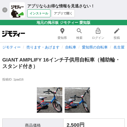
アプリならお得な情報を見逃さない！
インストール
アプリで開く
地元の掲示板 ジモティー 愛知版
愛知県
検索
ログイン
投稿
ジモティー
売ります・あげます
自転車
愛知県の自転車
名古屋
GIANT AMPLIFY 16インチ子供用自転車（補助輪・
スタンド付き）
投稿ID: 1pad16
2,500円
商品価格