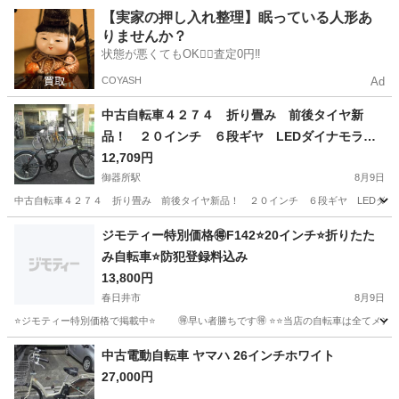
愛知
名古屋市
御器所駅
自転車
タイヤ
【実家の押し入れ整理】眠っている人形あ
りませんか？
状態が悪くてもOK🙆‍♀️査定0円‼️
COYASH
Ad
中古自転車４２７４ 折り畳み 前後タイヤ新
品！ ２０インチ ６段ギヤ LEDダイナモライ
ト
12,709円
御器所駅
8月9日
中古自転車４２７４ 折り畳み 前後タイヤ新品！ ２０インチ ６段ギヤ LEDダイ
愛知
名古屋市
御器所駅
折りたたみ自転車
ダイナモ
ジモティー特別価格🉐F142⭐️20インチ⭐️折りたた
み自転車⭐️防犯登録料込み
13,800円
春日井市
8月9日
⭐️ジモティー特別価格で掲載中⭐️ 🉐早い者勝ちです🉐 ⭐️⭐️当店の自転車は全てメンテナンス
愛知
春日井市
折りたたみ自転車
防犯登録
中古電動自転車 ヤマハ 26インチホワイト
27,000円