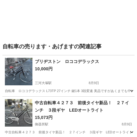
自転車の売ります・あげますの関連記事
ブリヂストン ロココデラックス
10,000円
三河大塚駅
8月9日
自転車 ロココデラックス L73TP 27インチ 鍵1本 3段変速 美品ですがあくまでも
愛知
蒲郡市
三河大塚駅
その他
ロココ
中古自転車４２７３ 前後タイヤ新品！ ２７イ
ンチ ３段ギヤ LEDオートライト
15,073円
御器所駅
8月9日
中古自転車４２７３ 前後タイヤ新品！ ２７インチ ３段ギヤ LEDオートライト 