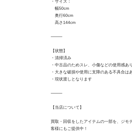
・サイズ：

　幅50cm

　奥行60cm

　高さ144cm

⸻

【状態】

・清掃済み

・中古品のためスレ、小傷などの使用感あり
・大きな破損や使用に支障のある不具合はあ
・現状渡しとなります

⸻

【当店について】

買取・回収をしたアイテムの一部を、ジモ
客様にもご提供中！
