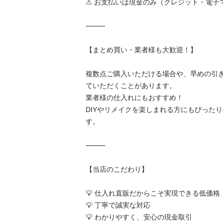
⚠ お支払いは現金のみ（クレジット・電子マ
⸻

【まとめ買い・業者様も大歓迎！】

複数点ご購入いただける場合や、早めの引
ていただくことがあります。

業者様の仕入れにもおすすめ！

DIYやリメイクを楽しまれる方にもぴった
す。

⸻

【当店のこだわり】

💡 仕入れ直販だからこそ実現できる低価格

💡 丁寧で誠実な対応

💡 わかりやすく、安心の現金取引
