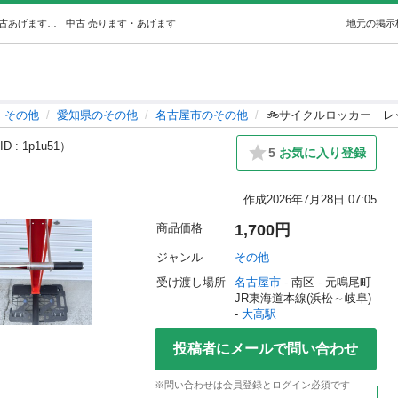
🚲サイクルロッカーレッド (newnoa) 大高のその他の中古あげます・譲ります｜ジモティーで不用品の処分
中古
売ります・あげます
地元の掲示
その他
愛知県のその他
名古屋市のその他
🚲サイクルロッカー レ
D : 1p1u51）
5
お気に入り登録
作成
2026年7月28日 07:05
商品価格
1,700円
ジャンル
その他
受け渡し場所
名古屋市
 - 南区
 - 元鳴尾町
JR東海道本線(浜松～岐阜) 
- 
大高駅
投稿者にメールで問い合わせ
※問い合わせは会員登録とログイン必須です