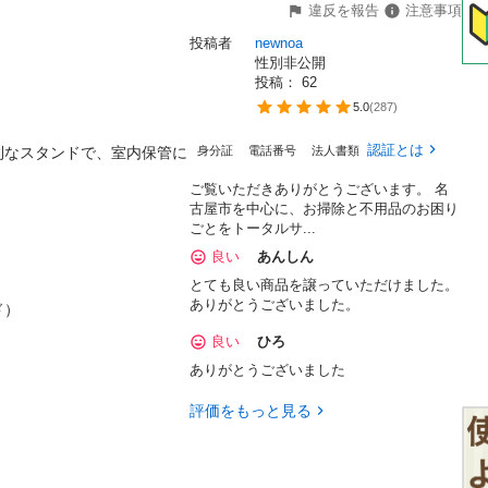
違反を報告
注意事項
投稿者
newnoa
性別非公開
投稿： 
62
5.0
(
287
)
認証とは
利なスタンドで、室内保管に
身分証
電話番号
法人書類
ご覧いただきありがとうございます。 名
古屋市を中心に、お掃除と不用品のお困り
ごとをトータルサ...
良い
あんしん
とても良い商品を譲っていただけました。
ありがとうございました。
）

良い
ひろ
ありがとうございました
評価をもっと見る