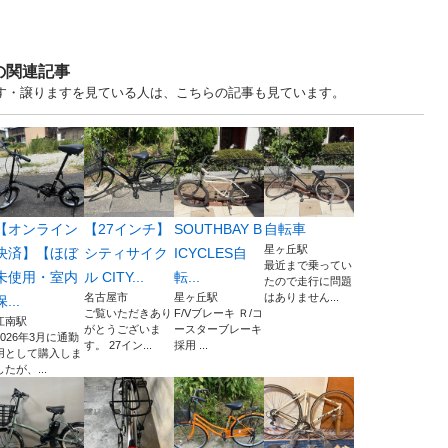
の関連記事
ます・譲りますを見ている人は、こちらの記事も見ています。
【オンライン
【27インチ】
SOUTHBAY B
自転車
星ヶ丘駅
決済】【ほぼ
シティサイク
ICYCLES自
最近まで乗ってい
未使用・室内
ル CITY...
転...
たので走行に問題
名古屋市
星ヶ丘駅
はありません...
保...
ご覧いただきあり
F/Vブレーキ Ｒ/コ
江南駅
がとうございま
ースターブレーキ
2026年3月に通勤
す。 27イン...
採用 ...
用として購入しま
したが、...