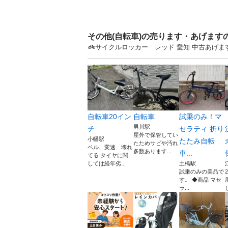
その他(自転車)の売ります・あげます
🚲サイクルロッカー レッド 愛知 中古あげ
自転車20イン
自転車
試乗のみ！マ
男川駅
チ
セラティ 折り
屋外で保管してい
小幡駅
たたみ自転
たためサビや汚れ
ベル、変速 壊れ
多数あります...
車...
てる タイヤに関
しては経年劣...
土橋駅
試乗のみの美品で
す。 ◆商品 マセ
ラ...