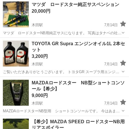
愛知
津島市
木田駅
外装、車外用品
フィルタ
マツダ ロードスター純正サスペンション
と短く、フィルタはきれいな物です。 汚れもありません。 現状渡しに
20,000円
なります。 よろしくお願い。
木田駅
7月14日
マツダ ロードスターNB用純正サスになります。 写真はタナベの社外
品ダウンサスを取り付けてあります。 使用距離は正確ではないです
愛知
津島市
木田駅
外装、車外用品
ダウンサス
TOYOTA GR Supra エンジンオイル1L 2本セ
が、5万キロ以下で取り外したと思います。 オイル漏れなどはありま
ット
せん。 見た目的には比較的きれ...
3,200円
木田駅
7月14日
ご覧いただきありがとうございます。 トヨタGR スープラ用エンジン
オイル1L 2本セットです。 新品未使用。 画像のものが全てになりま
愛知
津島市
木田駅
メンテナンス用品
エンジンオイル
MAZDAロードスター NB型ショートコンソ
す。 内容は画像で判断してください。 スープラ以外でも使用できると
ール【希少】
思いますが、使用の際...
9,000円
木田駅
7月14日
MAZDAロードスターNB型用 ショートコンソールです。 今はあまり
数が少ないバルケッタ製になります。 FRPで成型されており、私は合
愛知
津島市
木田駅
内装、インテリア
バルケッタ
【希少】MAZDA SPEED ロードスターNB用
皮を貼り付けて使用してました。 純正のコンソールだと肘掛けが少し
リアスポイラー
邪魔になり、シフト操作が...