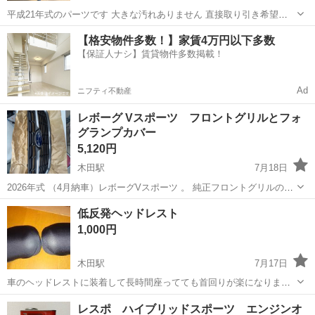
平成21年式のパーツです 大きな汚れありません 直接取り引き希望
NCNR
愛知
稲沢市
木田駅
内装、インテリア
荷台
【格安物件多数！】家賃4万円以下多数
【保証人ナシ】賃貸物件多数掲載！
Ad
ニフティ不動産
レボーグ Vスポーツ フロントグリルとフォ
グランプカバー
5,120円
木田駅
7月18日
2026年式 （4月納車）レボーグVスポーツ 。 純正フロントグリルの出
品になります。 納車の前にディラーにて取り外してもらいました。 今
愛知
あま市
木田駅
パーツ
レボーグ
低反発ヘッドレスト
なら おまけで純正フォグランプカバー（納車前に取り外し）も付いて
1,000円
きます。 商品は新品未...
木田駅
7月17日
車のヘッドレストに装着して長時間座ってても首回りが楽になりま
す。 外せば枕にもなります。 二個まとめてどうぞ。運転席と助手席に
愛知
あま市
木田駅
その他
ヘッドレスト
レスポ ハイブリッドスポーツ エンジンオ