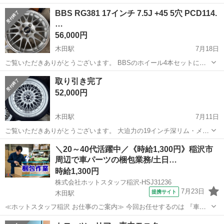
ーディング株式会社です。 交換場所は愛知県大府市長草町西寄合10-5
愛知
あま市
木田駅
車のパーツ
タイヤ
BBS RG381 17インチ 7.5J +45 5穴 PCD114.
になります♪ タイヤ交換時は間は20～30分程度で終わります。 年中無
…
休で営業して...
56,000円
木田駅
7月18日
ご覧いただきありがとうございます。 BBSのホイール4本セットにな
ります。 BBSならではの高い品質・デザイン性が魅力のホイールで
愛知
あま市
木田駅
タイヤ、ホイール
取り引き完了
す。 鍛造（FORGED）ホイールで、軽量かつ作りの良いモデルとして
52,000円
人気があります。 新...
木田駅
7月11日
ご覧いただきありがとうございます。 大迫力の19インチ深リム・メッ
シュタイプのタイヤ付きホイール4本セットになります。 ピアスボル
愛知
あま市
木田駅
タイヤ、ホイール
＼20～40代活躍中／《時給1,300円》稲沢市
ト調のデザインで、存在感のあるドレスアップ向けホイールです。 深
周辺で車パーツの梱包業務/土日…
リム・メッシュデザインはセ...
時給1,300円
株式会社ホットスタッフ稲沢-HSJ31236
7月23日
提携サイト
木田駅
≪ホットスタッフ稲沢 お仕事のご案内≫ 今回お任せするのは 『車パ
ーツの梱包作業!』 ────────────────── ＼お仕事の詳細♪/
愛知
木田駅
仕分け