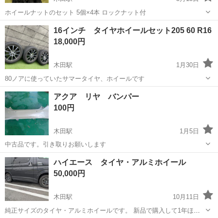
ホイールナットのセット 5個×4本 ロックナット付
愛知
津島市
木田駅
タイヤ、ホイール
ナット
16インチ タイヤホイールセット205 60 R16
18,000円
木田駅
1月30日
80ノアに使っていたサマータイヤ、ホイールです
愛知
あま市
木田駅
タイヤ、ホイール
ホイール
アクア リヤ バンパー
100円
木田駅
1月5日
中古品です。引き取りお願いします
愛知
あま市
木田駅
外装、車外用品
バンパー
ハイエース タイヤ・アルミホイール
50,000円
木田駅
10月11日
純正サイズのタイヤ・アルミホイールです。 新品で購入して1年ほど