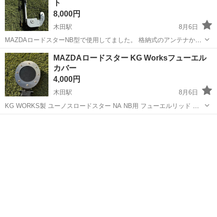
ト
8,000円
木田駅
8月6日
MAZDAロードスターNB型で使用してました。 格納式のアンテナから
固定式に変えれるキットです。 ベースごと交換して配線を取り付け買
愛知
津島市
木田駅
カーオーディオ
リアスポイラー
MAZDAロードスター KG Worksフューエル
えるだけで出来ます。 アンテナ部分はリアスポイラーを着けていた
カバー
為、接触回避する為に少し曲...
4,000円
木田駅
8月6日
KG WORKS製 ユーノスロードスター NA NB用 フューエルリッド カ
バー 写真の通り使用感はありますが、状態は比較的キレイだと思いま
愛知
津島市
木田駅
外装、車外用品
フューエルリッド
す。 純正カバーとの交換でボルトオン装着が可能です。 中古品なので
神経質な方は...