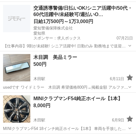
にそのまま固定して使用してました。 少し加工して助手席側に取り付
愛知
津島市
木田駅
外装、車外用品
助手席
交通誘導警備/日払いOK/シニア活躍中/50代・
けできるようにしてました。 純正のバンパーなら取り付け可能かと思
60代活躍中/未経験可/週払いO…
います。 よろしくお...
日給1万500円～1万3,000円
愛知警備保障株式会社
愛知県
スポンサー：求人ボックス
07月21日
【仕事内容】9割が未経験! シニア活躍中! 日勤のみ 勤務地まで送迎可
人間関係よし! 高い定着率 @栄駅付近 <募集情報> 9割以上が未経験ス
アルバイト・パート
木目調 美品ミラー
タート! 「未経験・経験者・60歳超のシニアも大大大活躍中」 「月収
500円
30万超を実現可能...
木田駅
6月11日
usedです ワイドミラー 木目調 希望価格800円→掲載金額 アルファー
ドにつけていました。 乗り換えに伴い ミラーが変更になり 出品致し
愛知
あま市
木田駅
内装、インテリア
ミラー
MINIクラブマンF54純正ホイール【1本】
ます。 綺麗なほうですが あくまでusedですので 小傷、よごれ 自宅保
8,000円
管品に...
木田駅
6月9日
MINIクラブマンF54 18インチ純正ホイール【1本】 車両を手放した為
出品します。 予備ホイールとしていかがでしょうか？ 宜しくお願いし