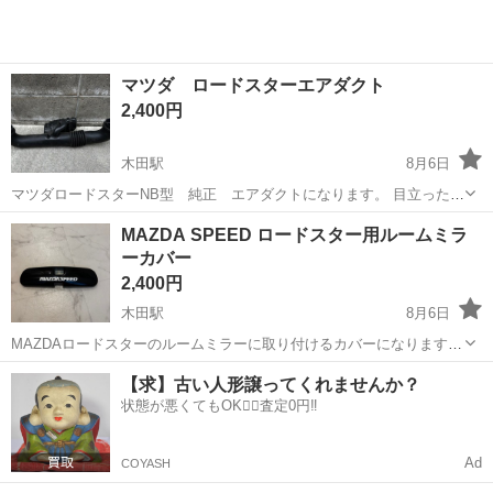
マツダ ロードスターエアダクト
2,400円
木田駅
8月6日
マツダロードスターNB型 純正 エアダクトになります。 目立った劣
化、割れは無くきれいな状態です。 多少の埃などはありますが水洗い
愛知
津島市
木田駅
パーツ
マツダロードスター
MAZDA SPEED ロードスター用ルームミラ
できれいになる程度です。 基本的に現状渡しでお願いします。 よろし
ーカバー
くお願いします。
2,400円
木田駅
8月6日
MAZDAロードスターのルームミラーに取り付けるカバーになります。
MAZDA SPEEDのステッカーが貼ってありますが、MAZDA SPEED製
愛知
津島市
木田駅
内装、インテリア
ステッカー
【求】古い人形譲ってくれませんか？
ではないと思います。 インテリアのオシャレカスタムにはとても簡単
状態が悪くてもOK🙆‍♀️査定0円‼️
な品になり...
Ad
COYASH