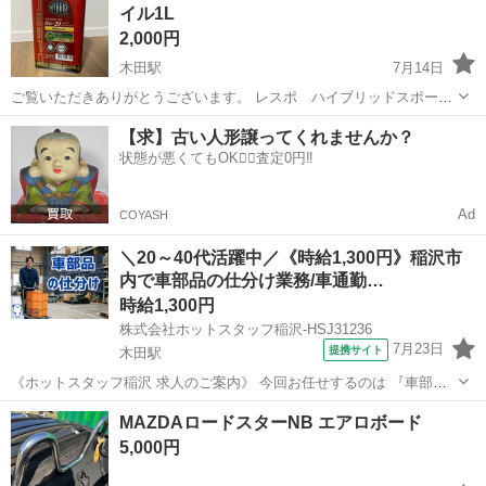
イル1L
2,000円
木田駅
7月14日
ご覧いただきありがとうございます。 レスポ ハイブリッドスポーツ
エンジンオイル1L です。 新品未使用。 画像のものが全てになりま
愛知
津島市
木田駅
メンテナンス用品
エンジンオイル
【求】古い人形譲ってくれませんか？
す。 内容は画像で判断してください。 ハイブリッド車以外でも使用で
状態が悪くてもOK🙆‍♀️査定0円‼️
きると思いますが、使用の...
Ad
COYASH
＼20～40代活躍中／《時給1,300円》稲沢市
内で車部品の仕分け業務/車通勤…
時給1,300円
株式会社ホットスタッフ稲沢-HSJ31236
7月23日
提携サイト
木田駅
《ホットスタッフ稲沢 求人のご案内》 今回お任せするのは 『車部品
の仕分けや運搬作業!』 ┏━━━━━━━━━━━━━━┓ お仕事内
愛知
木田駅
仕分け
MAZDAロードスターNB エアロボード
容 ━━━━━━━━━━━━━━┛ ・パレットで運ばれてきた製品の
5,000円
移動 (ハンドリフト...