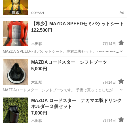
Ad
COYASH
【希少】MAZDA SPEEDセミバケットシート
122,500円
木田駅
7月14日
MAZDA SPEEDセミバケットシート。左右二脚セット。 〜〜〜〜〜〜
ご注意〜〜〜〜〜〜 ※※※※※※価格は一脚での値段になります
愛知
津島市
木田駅
内装、インテリア
バケットシート
MAZDAロードスター シフトブーツ
※※※※※※ 二脚で245,000円になります。 バラ...
5,000円
木田駅
7月14日
MAZDAロードスター シフトブーツです。 予備で買ってましたが、
使わないまま車両を手放してしまったので不要となり売りに出しま
愛知
津島市
木田駅
内装、インテリア
予備
MAZDA ロードスター ナカマエ製ドリンク
す。 こちらは主にコンソールレスマットなどに取付けるタイプとなり
ホルダー２個セット
ます。 ブーツはイエローステ...
7,000円
木田駅
7月14日