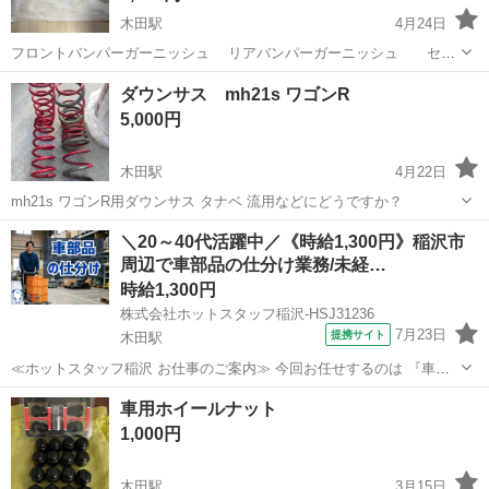
木田駅
4月24日
フロントバンパーガーニッシュ リアバンパーガーニッシュ セッ
ト（3点） 色：オフブルーメタリック 納車 新車 外し（傷よご
愛知
あま市
木田駅
車のパーツ
バンパーガーニッシュ
ダウンサス mh21s ワゴンR
れ なし） ボディ：オフブルーメタリック（純正色）のフロント、リ
5,000円
アのガーニッシュを別の色...
木田駅
4月22日
mh21s ワゴンR用ダウンサス タナベ 流用などにどうですか？
愛知
あま市
木田駅
車のパーツ
ダウンサス
＼20～40代活躍中／《時給1,300円》稲沢市
周辺で車部品の仕分け業務/未経…
時給1,300円
株式会社ホットスタッフ稲沢-HSJ31236
7月23日
提携サイト
木田駅
≪ホットスタッフ稲沢 お仕事のご案内≫ 今回お任せするのは 『車部
品の仕分けや運搬作業!』 ────────────────── ＼お仕事の詳細
愛知
木田駅
仕分け
車用ホイールナット
♪/ ────────────────── ・パレットで運ばれてきた製品の移...
1,000円
木田駅
3月15日