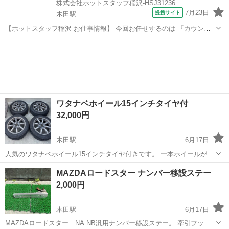
株式会社ホットスタッフ稲沢-HSJ31236
7月23日
提携サイト
木田駅
【ホットスタッフ稲沢 お仕事情報】 今回お任せするのは 『カウンタ
ーリフトで製品の運搬作業!』
愛知
木田駅
その他
━━━━━━━━━━━━━━━━━━━━ 【 仕事内容 】 1)カウン
ターリフトやハンドリフトで 車部品を指定の場所まで運搬...
ワタナベホイール15インチタイヤ付
32,000円
木田駅
6月17日
人気のワタナベホイール15インチタイヤ付きです。 一本ホイールが曲
がってしまい手放すことにします。 他のホイールはまだ使えるかと思
愛知
津島市
木田駅
タイヤ、ホイール
ホイール
MAZDAロードスター ナンバー移設ステー
います。 4穴でPDC100の15インチホイールです。 タイヤはファルケ
2,000円
ンの195/50/...
木田駅
6月17日
MAZDAロードスター NA.NB汎用ナンバー移設ステー。 牽引フック