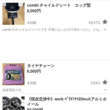
約３−４万㌔走りました。 多少の交渉は受け付けますのでご相談くだ
愛知
あま市
木田駅
外装、車外用品
アルミホイール
combi チャイルドシート エッグ型
さい。
6,000円
木田駅
8月27日
combi のチャイルドシートです 不用になったので良かったら、どなた
か活用ください。 使用済みですが、買うとなかなかの値段します 取り
愛知
あま市
木田駅
セーフティ、チャイルドシート
付けも簡単です。 ※探してますが、取り付け補助のプラスチック部品
combi
が見当たらないです。 ...
タイヤチェーン
6,000円
木田駅
3月8日
未使用品です。
愛知
あま市
木田駅
外装、車外用品
タイヤチェーン
《現在交渉中》work ﾊﾞﾘｱﾝﾂｧ20inchアルミホ
イール
50,000円