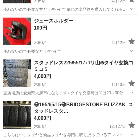
木田駅
4月12日
使わないので必要な方どうぞ〜(^^) ※他の出品物を購入してくれる方
がいたらその方優先させていただきます🙇‍♂️
愛知
あま市
木田駅
アクセサリー
ジュースホルダー
100円
木田駅
4月12日
使わないので必要などうぞ〜(^^)
愛知
あま市
木田駅
アクセサリー
ジュース
スタッドレス225/55/17バリ山❄️タイヤ交換コ
ミコミ
4,000円
木田駅
1月10日
交換場所は愛知県大府市になります♪ タイヤ交換時は間は20～30分程
度で終わります。 年中無休で営業しています！ 土日、祝日もお待たせ
愛知
あま市
木田駅
タイヤ、ホイール
タイヤ
😃195/65/15😃BRIDGESTONE BLIZZAK. ス
せずにタイヤ交換出来ます。 すぐに交換したい方、当日でも交換出来
タッドレスタ…
ますよ！ ...
4,000円
木田駅
12月27日
こちらは中古タイヤと新品タイヤを専門に取り扱っているアマントレ