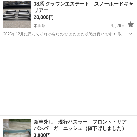
愛知
あま市
木田駅
タイヤ、ホイール
クラブマン
38系 クラウンエステート スノーボードキャ
ます。
リアー
20,000円
木田駅
4月28日
2025年12月に買ってそれからなので まだまだ状態は良いです！ 取り
付けに必要なパーツは全て揃ってます。 (外箱付き)
愛知
津島市
木田駅
キャリア、ラック
クラウンエステート
新車外し 現行ハスラー フロント・リア
バンパーガーニッシュ（値下げしました）
3,000円