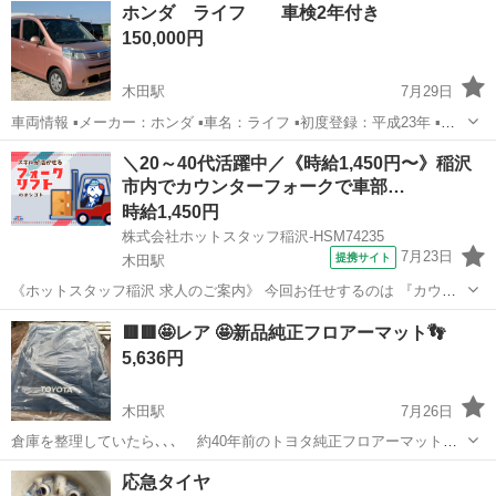
ホンダ ライフ 車検2年付き
150,000円
木田駅
7月29日
車両情報 ▪メーカー：ホンダ ▪車名：ライフ ▪初度登録：平成23年 ▪走
行距離：10万キロ ▪車検：2年付き
愛知
津島市
木田駅
車のパーツ
＼20～40代活躍中／《時給1,450円〜》稲沢
市内でカウンターフォークで車部…
時給1,450円
株式会社ホットスタッフ稲沢-HSM74235
7月23日
提携サイト
木田駅
《ホットスタッフ稲沢 求人のご案内》 今回お任せするのは 『カウン
ターリフトで製品の運搬作業!』 ┏━━━━━━━━━━━━━━┓
愛知
木田駅
その他
🟥🟥🤩レア 🤩新品純正フロアーマット👣
お仕事内容 ━━━━━━━━━━━━━━┛ 1)カウンターリフトやハ
5,636円
ンドリフトで 車部...
木田駅
7月26日
倉庫を整理していたら､､､ 約40年前のトヨタ純正フロアーマット
【一台分】5点セット もちろん新品で未開封です。 【箱
愛知
津島市
木田駅
その他
フロアー
応急タイヤ
は汚れていたので廃棄】 旧車にはピッタリかなぁ ^_^ 多分新品は