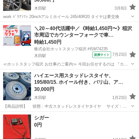
木田駅
3月8日
work ﾊﾞﾘｱﾝﾂｧ 20inchアルミホイール 245/40R20 タイヤは要交換
愛知
あま市
木田駅
タイヤ、ホイール
アルミホイール
＼20～40代活躍中／《時給1,450円〜》稲沢
市周辺でカウンターフォークで車…
時給1,450円
株式会社ホットスタッフ稲沢-HSM74235
7月23日
提携サイト
木田駅
≪ホットスタッフ稲沢 お仕事のご案内≫ 今回お任せするのは 『カウ
ンターリフトで製品の運搬作業!』 ────────────────── ＼お仕
愛知
木田駅
その他
ハイエース用スタッドレスタイヤ、
事の詳細♪/ ────────────────── 1)カウンターリフトやハ...
195/80/15. ホイール付き、バリ山、ア…
30,000円
木田駅
1月23日
【商品説明】 状態：中古スタッドレスタイヤタイヤ サイズ：
195/80/15 メーカ：国産タイヤ 中古スタッドレスタイヤです！
愛知
あま市
木田駅
車のパーツ
スタッドレスタイヤ
シガー
【価格】 ホイール付き4本スタッドレスタイヤは3万円になります。
0円
お...