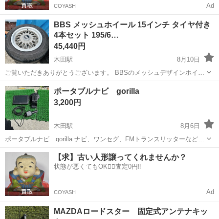
Ad
COYASH
BBS メッシュホイール 15インチ タイヤ付き
4本セット 195/6…
45,440円
木田駅
8月10日
ご覧いただきありがとうございます。 BBSのメッシュデザインホイー
ル、タイヤ付き4本セットになります。 BBSならではの高い品質とデ
愛知
あま市
木田駅
タイヤ、ホイール
BBS
ポータブルナビ gorilla
ザイン性が魅力のホイールです。 センターキャップ付きで、見た目に
3,200円
も存在感があります。 ...
木田駅
8月6日
ポータブルナビ gorilla ナビ、ワンセグ、FMトランスリッターなどの
機能があります。 取り外し直前までは動作確認済み。 バッテリーは付
愛知
津島市
木田駅
カーナビ、テレビ
ポータブルナビ
【求】古い人形譲ってくれませんか？
いてますが、使えないです。 使用時は車用として使っていました。 シ
状態が悪くてもOK🙆‍♀️査定0円‼️
ュガーソケット...
Ad
COYASH
MAZDAロードスター 固定式アンテナキッ