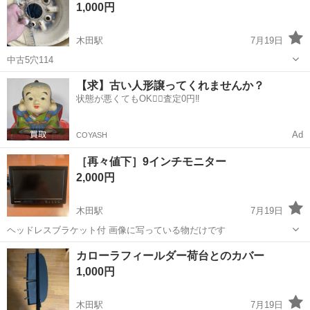
1,000円
なかなか出ないと思...
木田駅
7月19日
中古5穴114
愛知
稲沢市
木田駅
タイヤ、ホイール
タイヤ
【求】古い人形譲ってくれませんか？
状態が悪くてもOK🙆‍♀️査定0円‼️
Ad
COYASH
［再々値下］9インチモニター
2,000円
木田駅
7月19日
ヘッドレスブラケット付 画像に写っている物だけです
愛知
稲沢市
木田駅
カーナビ、テレビ
モニター
カローラフィールダー荷台とのカバー
1,000円
木田駅
7月19日