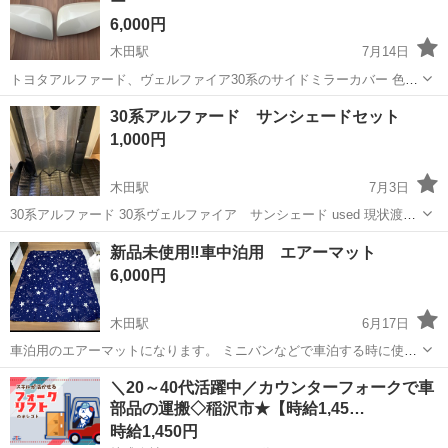
ー
ーンでお願いします
6,000円
木田駅
7月14日
トヨタアルファード、ヴェルファイア30系のサイドミラーカバー 色は
パールホワイト。 左側のカバーに少し傷があります。 ディーラーの取
愛知
津島市
木田駅
外装、車外用品
ミラー
30系アルファード サンシェードセット
外し品 中古品になるので、神経質な方はご遠慮下さい。 ノークレムノ
1,000円
ーリターンでお願いします。
木田駅
7月3日
30系アルファード 30系ヴェルファイア サンシェード used 現状渡し
値下げ不可 車 カー サンシェード カーサンシェード アルファード ベ
愛知
あま市
木田駅
内装、インテリア
新品未使用‼️車中泊用 エアーマット
ルファイア ヴェルファイア カーアクセサリー インテリア
カーサンシェード
6,000円
木田駅
6月17日
車泊用のエアーマットになります。 ミニバンなどで車泊する時に使う
つもりで購入しましたが、ほとんど機会がなく未使用のまましまって
愛知
津島市
木田駅
内装、インテリア
エアー
＼20～40代活躍中／カウンターフォークで車
ありました。 柄は星柄で可愛いと思います。 写真撮影の為、開封はし
部品の運搬◇稲沢市★【時給1,45…
ましたが一度も使用してません。...
時給1,450円