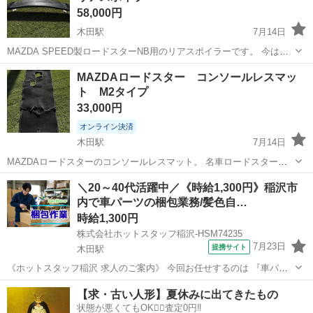
58,000円
木田駅
7月14日
MAZDA SPEED製ロードスターNB用のリアスポイラーです。 今は絶
版品でレアなパーツになります。 MAZDAの純正オプションとしてと
愛知
津島市
木田駅
外装、車外用品
リアスポイラー
MAZDAロードスター コンソールレスマッ
ても人気があり可変式なのでウイングの角度調整可能です。 多少のサ
ト M2タイプ
ビや傷はあります。ま...
33,000円
オンライン決済
木田駅
7月14日
MAZDAロードスターのコンソールレスマット。 名車ロードスターの
M2シリーズ似た仕様にできるマットです。 ロードスター乗りの中でと
愛知
津島市
木田駅
内装、インテリア
名車
＼20～40代活躍中／《時給1,300円》稲沢市
ても人気な商品で今では絶版でなかなか同じ仕様の物は手に入らない
内で車パーツの梱包業務/髪色自…
ものです。 当方はNB型で使...
時給1,300円
株式会社ホットスタッフ稲沢-HSM74235
7月23日
提携サイト
木田駅
《ホットスタッフ稲沢 求人のご案内》 今回お任せするのは 『車パー
ツの梱包作業!』 ┏━━━━━━━━━━━━━━┓ お仕事内容
愛知
木田駅
仕分け
【求・古い人形】夏休みに出てきたもの
━━━━━━━━━━━━━━┛ 1)ラベルを見ながら 行先ごとに製品
状態が悪くてもOK🙆‍♀️査定0円‼️
を仕分けます。 2...