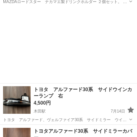
MAZDAロードスター ナカマエ製ドリンクホルダー ２個セット。 ロ
ードスターのインテリアマットにマジックテープで取付けるタイプで
愛知
津島市
木田駅
内装、インテリア
ドリンク
す。 一つは使用して比較的綺麗な状態。 もう一つは未使用で置いてま
した。 ロードスターでは人...
トヨタ アルファード30系 サイドウインカ
ーランプ 右
4,500円
木田駅
7月14日
トヨタ アルファード、ヴェルファイア30系 サイドミラー ウイン
カー右のみ。 ディーラーでの取外し品。 取り外し前までは点灯は確認
愛知
津島市
木田駅
外装、車外用品
ウインカー
トヨタアルファード30系 サイドミラーカバ
済み。 中古品なので神経質な方はご遠慮下さい。 ノークレムノーリタ