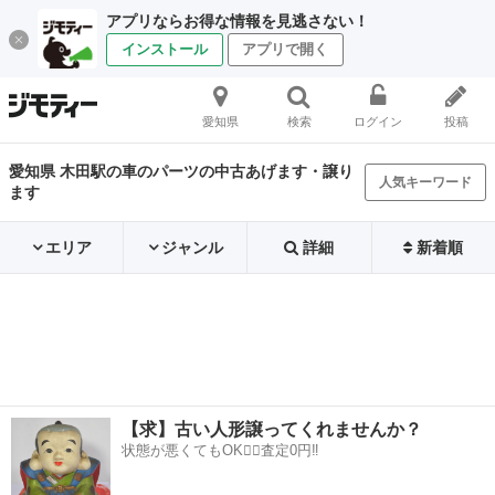
アプリならお得な情報を見逃さない！
インストール
アプリで開く
愛知県
検索
ログイン
投稿
愛知県 木田駅の車のパーツの中古あげます・譲り
人気キーワード
ます
エリア
ジャンル
詳細
新着順
【求】古い人形譲ってくれませんか？
状態が悪くてもOK🙆‍♀️査定0円‼️