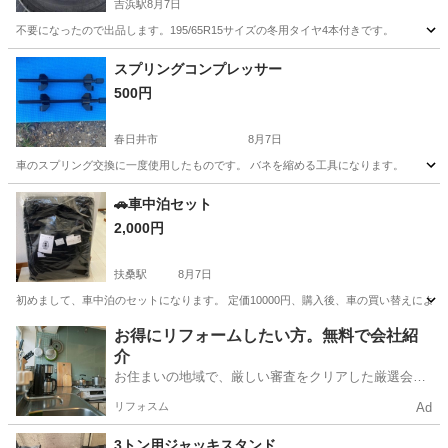
吉浜駅
8月7日
不要になったので出品します。195/65R15サイズの冬用タイヤ4本付きです。
愛知
高浜市
吉浜駅
タイヤ、ホイール
スプリングコンプレッサー
500円
春日井市
8月7日
車のスプリング交換に一度使用したものです。 バネを縮める工具になります。
愛知
春日井市
メンテナンス用品
コンプレッサー
🚗車中泊セット
2,000円
扶桑駅
8月7日
初めまして、車中泊のセットになります。 定価10000円、購入後、車の買い替えによ
愛知
丹羽郡
扶桑駅
その他
車中泊
お得にリフォームしたい方。無料で会社紹
介
お住まいの地域で、厳しい審査をクリアした厳選会社
を知ってる？
リフォスム
Ad
3トン用ジャッキスタンド