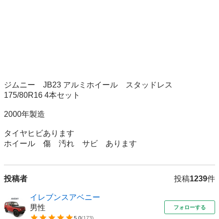
ジムニー　JB23 アルミホイール　スタッドレス　
175/80R16 4本セット

2000年製造

タイヤヒビあります

ホイール　傷　汚れ　サビ　あります
投稿者
投稿
1239
件
イレブンスアベニー
男性
フォローする
5.0
(
173
)