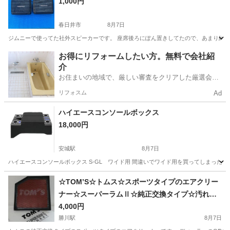
1,000円
春日井市
8月7日
ジムニーで使ってた社外スピーカーです。 座席後ろにぽん置きしてたので、あまり綺
愛知
春日井市
カーオーディオ
お得にリフォームしたい方。無料で会社紹
介
お住まいの地域で、厳しい審査をクリアした厳選会社
を知ってる？
リフォスム
Ad
ハイエースコンソールボックス
18,000円
安城駅
8月7日
ハイエースコンソールボックス S-GL ワイド用 間違いでワイド用を買ってしまった
愛知
安城市
安城駅
内装、インテリア
☆TOM’S☆トムス☆スポーツタイプのエアクリー
ナー☆スーパーラムⅡ☆純正交換タイプ☆汚れた
ら手洗いできてずっと使用可能☆
4,000円
勝川駅
8月7日