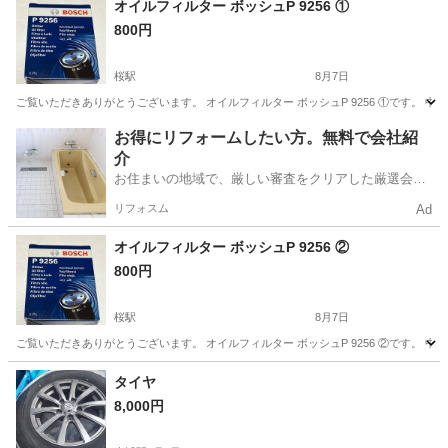
オイルフィルター ボッシュP 9256 ①
800円
桜駅
8月7日
ご覧いただきありがとうございます。 オイルフィルター ボッシュP 9256 ①です。
愛知
名古屋市
桜駅
メンテナンス用品
お得にリフォームしたい方。無料で会社紹
介
お住まいの地域で、厳しい審査をクリアした厳選会社
を知ってる？
リフォスム
Ad
オイルフィルター ボッシュP 9256 ②
800円
桜駅
8月7日
ご覧いただきありがとうございます。 オイルフィルター ボッシュP 9256 ②です。
愛知
名古屋市
桜駅
メンテナンス用品
ボッシュ
タイヤ
8,000円