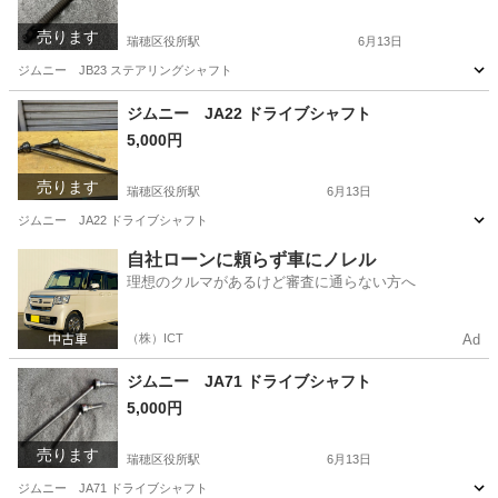
売ります
瑞穂区役所駅
6月13日
ジムニー JB23 ステアリングシャフト
愛知
名古屋市
瑞穂区役所駅
パーツ
ステアリング
ジムニー JA22 ドライブシャフト
5,000円
売ります
瑞穂区役所駅
6月13日
ジムニー JA22 ドライブシャフト
愛知
名古屋市
瑞穂区役所駅
パーツ
自社ローンに頼らず車にノレル
理想のクルマがあるけど審査に通らない方へ
（株）ICT
Ad
ジムニー JA71 ドライブシャフト
5,000円
売ります
瑞穂区役所駅
6月13日
ジムニー JA71 ドライブシャフト