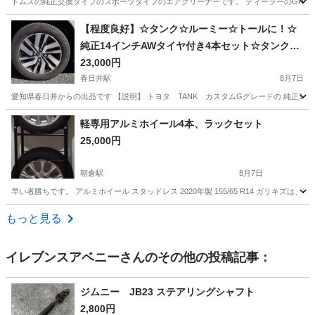
トムスの純正交換タイプのスポーツタイプのエアクリーナーです。 ディーラーのGRガレージ
愛知
春日井市
勝川駅
車のパーツ
エアクリーナー
【程度良好】☆タンク☆ルーミー☆トールに！☆
純正14インチAWタイヤ付き4本セット☆タンク☆
鉄チンからアルミに！流用やスタッドレス用など
23,000円
に！
春日井駅
8月7日
愛知県春日井からの出品です 【説明】 トヨタ TANK カスタムGグレードの 純正1
愛知
春日井市
春日井駅
タイヤ、ホイール
キズ
軽専用アルミホイール4本、ラックセット
25,000円
朝倉駅
8月7日
早い者勝ちです。 アルミホイール スタッドレス 2020年製 155/65 R14 ガリ
愛知
知多市
朝倉駅
タイヤ、ホイール
アルミホイール
もっと見る
イレブンスアベニー
さんのその他の投稿記事：
ジムニー JB23 ステアリングシャフト
2,800円