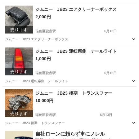
愛知
名古屋市
瑞穂区役所駅
パーツ
ジムニー JB23 エアクリーナーボックス
2,000円
売ります
瑞穂区役所駅
6月13日
ジムニー JB23 エアクリーナーボックス
愛知
名古屋市
瑞穂区役所駅
パーツ
ジムニー JB23 運転席側 テールライト
1,000円
売ります
瑞穂区役所駅
6月15日
ジムニー JB23 運転席側 テールライト
愛知
名古屋市
瑞穂区役所駅
外装、車外用品
テールライト
ジムニー JB23 後期 トランスファー
10,000円
売ります
瑞穂区役所駅
6月13日
ジムニー JB23 後期 トランスファー
愛知
名古屋市
瑞穂区役所駅
パーツ
トランスファー
自社ローンに頼らず車にノレル