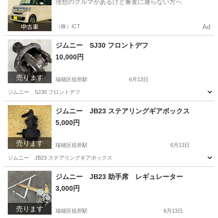
理想のクルマがあるけど審査に通らない方へ
（株）ICT
Ad
ジムニー SJ30 フロントデフ
10,000円
売ります
瑞穂区役所駅
6月13日
ジムニー SJ30 フロントデフ
愛知
名古屋市
瑞穂区役所駅
パーツ
ジムニー JB23 ステアリングギアボックス
5,000円
売ります
瑞穂区役所駅
6月13日
ジムニー JB23 ステアリングギアボックス
愛知
名古屋市
瑞穂区役所駅
パーツ
ジムニー JB23 助手席 レギュレーター
3,000円
売ります
瑞穂区役所駅
6月13日