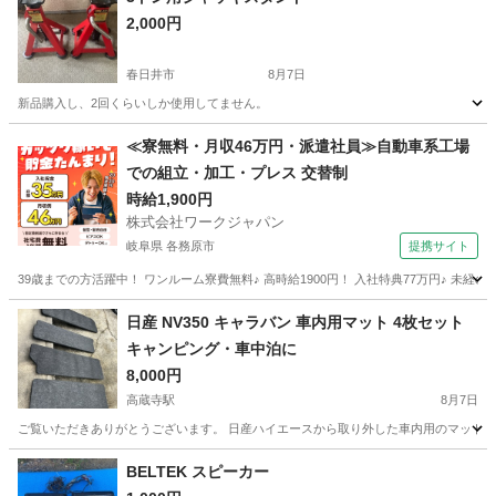
2,000円
春日井市
8月7日
新品購入し、2回くらいしか使用してません。
愛知
春日井市
メンテナンス用品
≪寮無料・月収46万円・派遣社員≫自動車系工場
での組立・加工・プレス 交替制
時給1,900円
株式会社ワークジャパン
岐阜県 各務原市
提携サイト
39歳までの方活躍中！ ワンルーム寮費無料♪ 高時給1900円！ 入社特典77万円♪ 未
岐阜
各務原市
その他
日産 NV350 キャラバン 車内用マット 4枚セット
キャンピング・車中泊に
8,000円
高蔵寺駅
8月7日
ご覧いただきありがとうございます。 日産ハイエースから取り外した車内用のマット4枚
愛知
小牧市
高蔵寺駅
内装、インテリア
BELTEK スピーカー