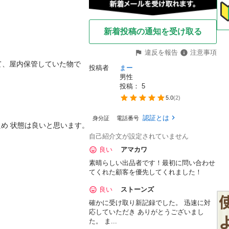
新着投稿の通知を受け取る
違反を報告
注意事項
て、屋内保管していた物で
投稿者
まー
男性
投稿： 
5
5.0
(
2
)
認証とは
身分証
電話番号
ため 状態は良いと思います。

自己紹介文が設定されていません
良い
アマカワ
素晴らしい出品者です！最初に問い合わせ
てくれた顧客を優先してくれました！
良い
ストーンズ
確かに受け取り新記録でした。 迅速に対
応していただき ありがとうございまし
た。 ま...