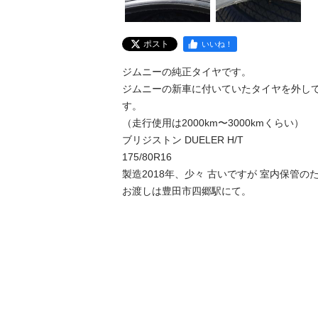
ポスト
いいね！
ジムニーの純正タイヤです。

ジムニーの新車に付いていたタイヤを外し
す。

（走行使用は2000km〜3000kmくらい）

ブリジストン DUELER H/T

175/80R16

製造2018年、少々 古いですが 室内保管の
お渡しは豊田市四郷駅にて。