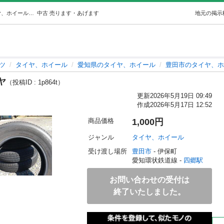
ジムニーの新車下ろしの純正タイヤ (まー) 四郷のタイヤ、ホイールの中古あげます・譲ります｜ジモティーで不用品の処分
中古
売ります・あげます
地元の掲示
ツ
タイヤ、ホイール
愛知県のタイヤ、ホイール
豊田市のタイヤ、ホ
ヤ
（投稿ID : 1p864t）
更新
2026年5月19日 09:49
作成
2026年5月17日 12:52
商品価格
1,000円
ジャンル
タイヤ、ホイール
受け渡し場所
豊田市
 - 伊保町
愛知環状鉄道線 - 
四郷駅
お問い合わせの受付は
終了いたしました。