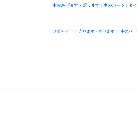
中古あげます・譲ります
車のパーツ
タイ
ジモティー
売ります・あげます
車のパー
利用規約
プライ
運営会社
サイトマッ
© 2011-
2026
Jmty, Inc.