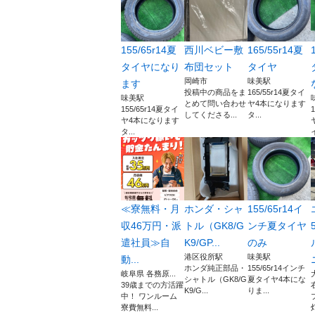
155/65r14夏
西川ベビー敷
165/55r14夏
タイヤになり
布団セット
タイヤ
岡崎市
味美駅
ます
投稿中の商品をま
165/55r14夏タイ
味美駅
とめて問い合わせ
ヤ4本になります
155/65r14夏タイ
してくださる...
タ...
ヤ4本になります
タ...
≪寮無料・月
ホンダ・シャ
155/65r14イ
収46万円・派
トル（GK8/G
ンチ夏タイヤ
遣社員≫自
K9/GP...
のみ
港区役所駅
味美駅
動...
ホンダ純正部品・
155/65r14インチ
岐阜県 各務原...
シャトル（GK8/G
夏タイヤ4本にな
39歳までの方活躍
K9/G...
りま...
中！ ワンルーム
寮費無料...