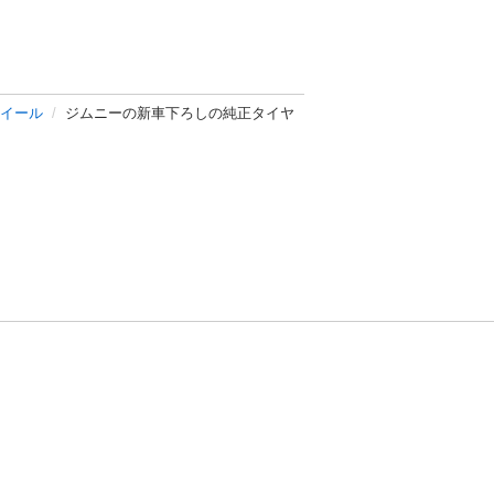
イール
ジムニーの新車下ろしの純正タイヤ
方針
お問い合わせ
者情報の外部送信について