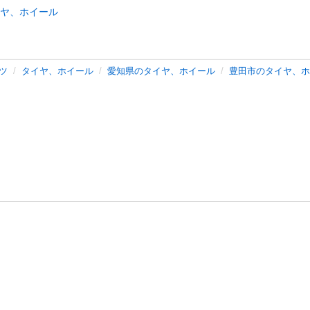
ヤ、ホイール
ツ
タイヤ、ホイール
愛知県のタイヤ、ホイール
豊田市のタイヤ、ホ
バシーポリシー
プライバシー・ステートメント
健全化に資する運用
プ
ご利用ガイド
フリーワードで探す
特定商取引法の表示
利用