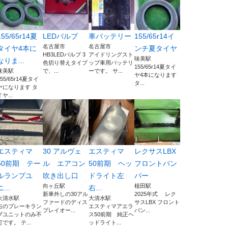
155/65r14夏
LEDバルブ
車バッテリー
155/65r14イ
名古屋市
名古屋市
タイヤ4本に
ンチ夏タイヤ
HB3LEDバルブ 3
アイドリングスト
味美駅
なりま...
色切り替えタイプ
ップ車用バッテリ
155/65r14夏タイ
味美駅
で、...
ーです。 サ...
ヤ4本になります
155/65r14夏タイ
タ...
ヤになります タ
イヤ...
エスティマ
30 アルヴェ
エスティマ
レクサスLBX
50前期 テー
ル エアコン
50前期 ヘッ
フロントバン
ルランプユ
吹き出し口
ドライト左
パー
向ヶ丘駅
植田駅
ニ...
右...
新車外しの30アル
2025年式 レク
大清水駅
大清水駅
ファードのディス
サスLBX フロント
右のブレーキラン
エスティマアエラ
プレイオー...
バン...
プユニットのみ不
ス50前期 純正ヘ
灯です。 テ...
ッドライト...