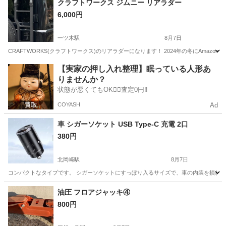
クラフトワークス ジムニー リアラダー
6,000円
一ツ木駅
8月7日
CRAFTWORKS(クラフトワークス)のリアラダーになります！ 2024年の冬にAma
愛知
刈谷市
一ツ木駅
外装、車外用品
【実家の押し入れ整理】眠っている人形あ
りませんか？
状態が悪くてもOK🙆‍♀️査定0円‼️
COYASH
Ad
車 シガーソケット USB Type-C 充電 2口
380円
北岡崎駅
8月7日
コンパクトなタイプです。 シガーソケットにすっぽり入るサイズで、車の内装を損ねま
愛知
岡崎市
北岡崎駅
アクセサリー
シガーソケット
油圧 フロアジャッキ④
800円