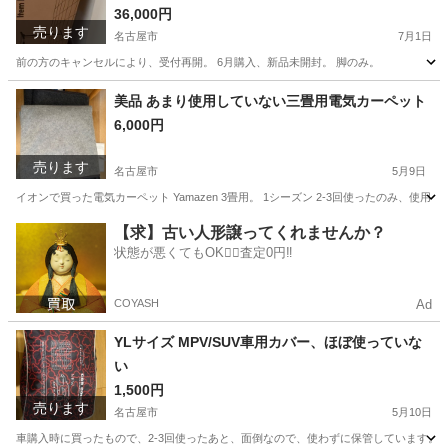
36,000円
売ります
名古屋市
7月1日
前の方のキャンセルにより、受付再開。 6月購入、新品未開封。 脚のみ。
愛知
名古屋市
テーブル
美品 あまり使用していない三畳用電気カーペット
6,000円
売ります
名古屋市
5月9日
イオンで買った電気カーペット Yamazen 3畳用。 1シーズン 2-3回使ったのみ、使用
愛知
名古屋市
季節、空調家電
【求】古い人形譲ってくれませんか？
状態が悪くてもOK🙆‍♀️査定0円‼️
COYASH
Ad
YLサイズ MPV/SUV車用カバー、ほぼ使っていな
い
1,500円
売ります
名古屋市
5月10日
車購入時に買ったもので、2-3回使ったあと、面倒なので、使わずに保管しています。 