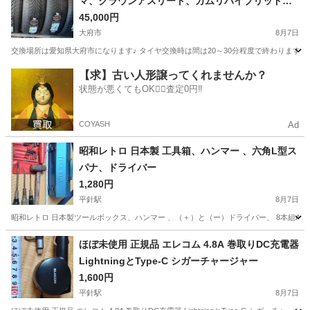
マ、クラウンアスリート、カムリハイブリッド、
MIRAI、HS、オデッセイ、ヴェゼル、ジューク、
45,000円
ティアナ、フォレスター、レガシーアウトバック
大府市
8月7日
等に！ARIVO製オールシーズンタイヤ入荷しまし
交換場所は愛知県大府市になります♪ タイヤ交換時は間は20～30分程度で終わります。
た🌞
愛知
大府市
タイヤ、ホイール
タイヤ
【求】古い人形譲ってくれませんか？
状態が悪くてもOK🙆‍♀️査定0円‼️
COYASH
Ad
昭和レトロ 日本製 工具箱、ハンマー 、六角L型ス
パナ、ドライバー
1,280円
平針駅
8月7日
昭和レトロ 日本製ツールボックス、ハンマー 、（＋）と（ー）ドライバー、 8本組ARC
愛知
名古屋市
平針駅
メンテナンス用品
ほぼ未使用 正規品 エレコム 4.8A 巻取りDC充電器
LightningとType-C シガーチャージャー
1,600円
平針駅
8月7日