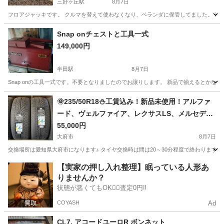
三好ヶ丘駅
8月7日
フロアジャッキです。 クルマを替えて使わなくなり、ベランダに保管してました。 当
愛知
みよし市
三好ヶ丘駅
メンテナンス用品
ジャッキ
Snap onチェストと工具一式
149,000円
半田駅
8月7日
Snap onの工具一式です。不要となりましたのでお譲りします。 新品で揃えるとかな
愛知
半田市
半田駅
メンテナンス用品
🌞235/50R18⛄工賃込み！新品未使用！アルファ
ード、ヴェルファイア、レクサスLS、メルセデス
ベンツGLA、BMW7シリーズ、BMW X3、アウデ
55,000円
ィQ3、ボルボXC70等に！ARIVO製オールシーズ
大府市
8月7日
ンタイヤ入荷しました🌞
交換場所は愛知県大府市になります♪ タイヤ交換時は間は20～30分程度で終わります。
愛知
大府市
タイヤ、ホイール
タイヤ
【実家の押し入れ整理】眠っている人形あ
りませんか？
状態が悪くてもOK🙆‍♀️査定0円‼️
COYASH
Ad
CL7. アコードユーロR ボンネット