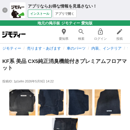
アプリならお得な情報を見逃さない！
インストール
アプリで開く
地元の掲示板 ジモティー 愛知版
愛知県
検索
ログイン
投稿
ジモティー
売ります・あげます
車のパーツ
内装、インテリア
KF系 美品 CX5純正消臭機能付きプレミアムフロアマ
ット
投稿ID: 1p1efm
2026年5月9日 14:22