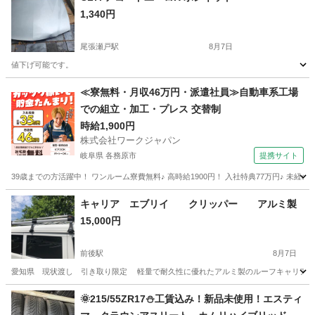
1,340円
尾張瀬戸駅
8月7日
値下げ可能です。
愛知
瀬戸市
尾張瀬戸駅
外装、車外用品
≪寮無料・月収46万円・派遣社員≫自動車系工場
での組立・加工・プレス 交替制
時給1,900円
株式会社ワークジャパン
岐阜県 各務原市
提携サイト
39歳までの方活躍中！ ワンルーム寮費無料♪ 高時給1900円！ 入社特典77万円♪ 未
岐阜
各務原市
その他
キャリア エブリイ クリッパー アルミ製
15,000円
前後駅
8月7日
愛知県 現状渡し 引き取り限定 軽量で耐久性に優れたアルミ製のルーフキャリアです。 錆び
愛知
大府市
前後駅
キャリア、ラック
🌞215/55ZR17⛄工賃込み！新品未使用！エスティ