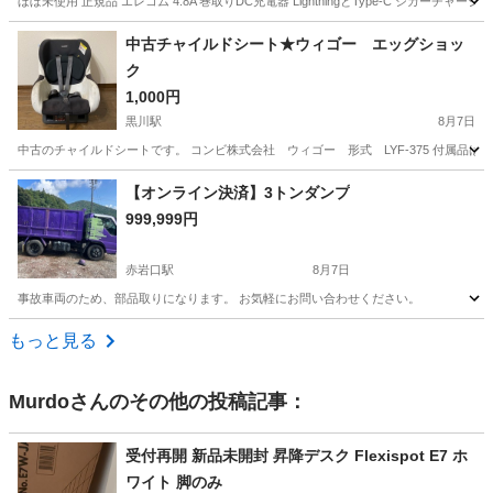
ほぼ未使用 正規品 エレコム 4.8A 巻取りDC充電器 LightningとType-C シガーチャージャ
愛知
名古屋市
平針駅
アクセサリー
中古チャイルドシート★ウィゴー エッグショッ
ク
1,000円
黒川駅
8月7日
中古のチャイルドシートです。 コンビ株式会社 ウィゴー 形式 LYF-375 付属品
愛知
名古屋市
黒川駅
セーフティ、チャイルドシート
【オンライン決済】3トンダンプ
999,999円
赤岩口駅
8月7日
事故車両のため、部品取りになります。 お気軽にお問い合わせください。
愛知
豊橋市
赤岩口駅
その他
もっと見る
Murdo
さんのその他の投稿記事：
受付再開 新品未開封 昇降デスク Flexispot E7 ホ
ワイト 脚のみ