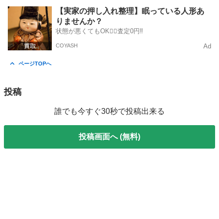
愛知
春日井市
勝川駅
靴
エアフォース
【実家の押し入れ整理】眠っている人形あ
りませんか？
状態が悪くてもOK🙆‍♀️査定0円‼️
COYASH
Ad
ページTOPへ
投稿
誰でも今すぐ30秒で投稿出来る
投稿画面へ (無料)