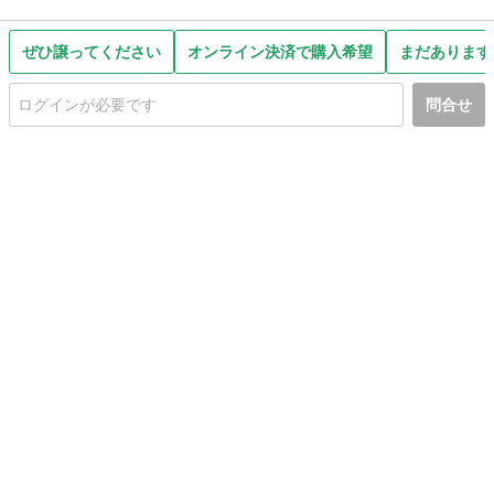
ぜひ譲ってください
オンライン決済で購入希望
まだあります
問合せ
初めての方へ
利用規約
プライバシーポリシー
プライバシー・ステートメント
健全化に資する運用方針
お問い合わせ
運営会社
サイトマップ
ご利用ガイド
フリーワードで探す
PC版で表示
都道府県選択
特定商取引法の表示
利用者情報の外部送信について