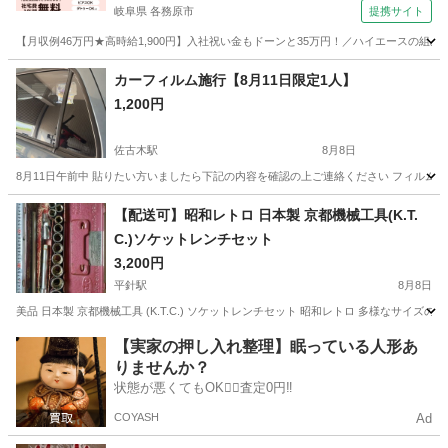
岐阜県 各務原市
提携サイト
【月収例46万円★高時給1,900円】入社祝い金もドーンと35万円！／ハイエースの組
岐阜
各務原市
その他
カーフィルム施行【8月11日限定1人】
1,200円
佐古木駅
8月8日
8月11日午前中 貼りたい方いましたら下記の内容を確認の上ご連絡ください フィルム貼
愛知
弥富市
佐古木駅
その他
ガラス
【配送可】昭和レトロ 日本製 京都機械工具(K.T.
C.)ソケットレンチセット
3,200円
平針駅
8月8日
美品 日本製 京都機械工具 (K.T.C.) ソケットレンチセット 昭和レトロ 多様な
愛知
名古屋市
平針駅
メンテナンス用品
ソケットレンチ
【実家の押し入れ整理】眠っている人形あ
りませんか？
状態が悪くてもOK🙆‍♀️査定0円‼️
COYASH
Ad