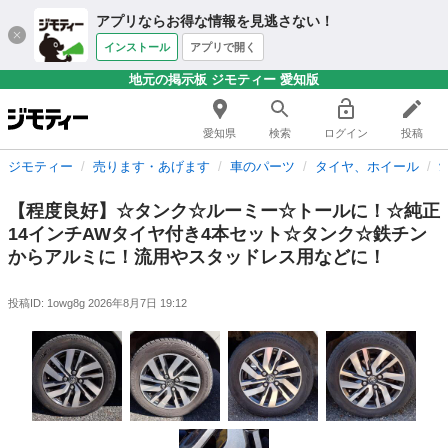
アプリならお得な情報を見逃さない！
インストール
アプリで開く
地元の掲示板 ジモティー 愛知版
愛知県
検索
ログイン
投稿
ジモティー
売ります・あげます
車のパーツ
タイヤ、ホイール
【程度良好】☆タンク☆ルーミー☆トールに！☆純正
14インチAWタイヤ付き4本セット☆タンク☆鉄チン
からアルミに！流用やスタッドレス用などに！
投稿ID: 1owg8g
2026年8月7日 19:12