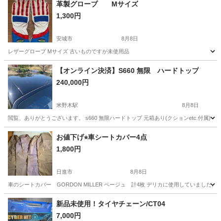
革製グローブ Mサイズ
1,300円
安城市
8月8日
レザーグローブ Mサイズ 古いものですが未使用品
愛知
安城市
車のパーツ
グローブ
【オンライン決済】S660 無限 ハードトップ
240,000円
米野木駅
8月8日
閲覧、ありがとうございます。 s660 無限ハードトップ 元箱あり(クションetc.付
愛知
愛知郡
米野木駅
その他
ハードトップ
お値下げ⭐︎車シートカバー4点
1,800円
日進市
8月8日
車のシートカバー GORDON MILLER ベージュ 計4枚 デリカに使用していま
愛知
日進市
アクセサリー
シート
新品未使用！タイヤチェーン/CT04
7,000円