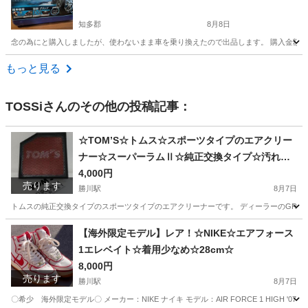
知多郡
8月8日
念の為にと購入しましたが、使わないまま車を乗り換えたので出品します。 購入金額は21
愛知
知多郡
アクセサリー
タイヤチェーン
もっと見る
TOSSi
さんのその他の投稿記事：
☆TOM’S☆トムス☆スポーツタイプのエアクリー
ナー☆スーパーラムⅡ☆純正交換タイプ☆汚れた
ら手洗いできてずっと使用可能☆
4,000円
売ります
勝川駅
8月7日
トムスの純正交換タイプのスポーツタイプのエアクリーナーです。 ディーラーのGRガレージ
愛知
春日井市
勝川駅
車のパーツ
エアクリーナー
【海外限定モデル】レア！☆NIKE☆エアフォース
1エレベイト☆着用少なめ☆28cm☆
8,000円
売ります
勝川駅
8月7日
〇希少 海外限定モデル〇 メーカー：NIKE ナイキ モデル：AIR FORCE 1 HIGH '07 LV8