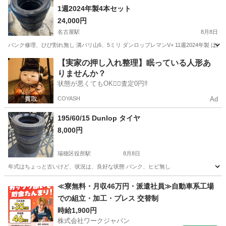
1週2024年製4本セット
24,000円
名古屋駅
8月8日
パンク修理、ひび割れ無し 溝バリ山6、5ミリ ダンロップレマンV+ 11週2024年製 
愛知
名古屋市
名古屋駅
タイヤ、ホイール
ダンロップ
【実家の押し入れ整理】眠っている人形あ
りませんか？
状態が悪くてもOK🙆‍♀️査定0円‼️
COYASH
Ad
195/60/15 Dunlop タイヤ
8,000円
瑞穂区役所駅
8月8日
年式はちょっと古いけど、状況は、良好な状態 パンク、ヒビ無し
愛知
名古屋市
瑞穂区役所駅
タイヤ、ホイール
Dunlop
≪寮無料・月収46万円・派遣社員≫自動車系工場
での組立・加工・プレス 交替制
時給1,900円
株式会社ワークジャパン