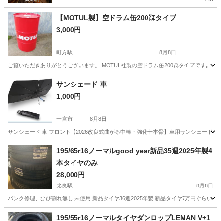
【MOTUL製】空ドラム缶200㍑タイプ
3,000円
町方駅
8月8日
ご覧いただきありがとうございます。 MOTUL社製の空ドラム缶200㍑タイプです。 
愛知
津島市
町方駅
その他
サンシェード 車
1,000円
一宮市
8月8日
サンシェード 車 フロント【2026改良式曲がる中棒・強化十本骨】車用サンシェード ガラ
愛知
一宮市
その他
195/65r16ノーマルgood year新品35週2025年製4
本タイヤのみ
28,000円
比良駅
8月8日
パンク修理、ひび割れ無し 未使用 新品タイヤ36週2025年製 新品タイヤ7万円ぐらい 
愛知
名古屋市
比良駅
タイヤ、ホイール
タイヤ
195/55r16ノーマルタイヤダンロップLEMAN V+1