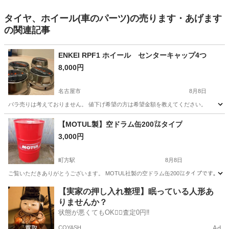
タイヤ、ホイール(車のパーツ)の売ります・あげます
の関連記事
ENKEI RPF1 ホイール センターキャップ4つ
8,000円
名古屋市
8月8日
バラ売りは考えておりません。 値下げ希望の方は希望金額を教えてください。
愛知
名古屋市
タイヤ、ホイール
【MOTUL製】空ドラム缶200㍑タイプ
3,000円
町方駅
8月8日
ご覧いただきありがとうございます。 MOTUL社製の空ドラム缶200㍑タイプです。 
愛知
津島市
町方駅
その他
MOTUL
【実家の押し入れ整理】眠っている人形あ
りませんか？
状態が悪くてもOK🙆‍♀️査定0円‼️
COYASH
Ad