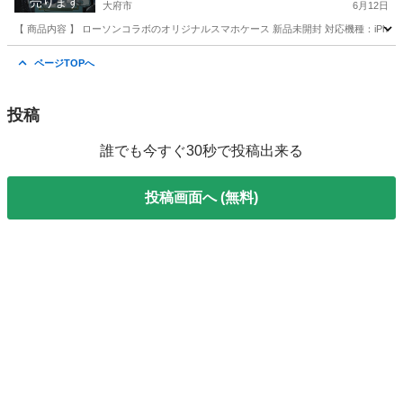
売ります
大府市
6月12日
【 商品内容 】 ローソンコラボのオリジナルスマホケース 新品未開封 対応機種：iPhone
愛知
大府市
携帯アクセサリー
鬼滅の刃
ページTOPへ
投稿
誰でも今すぐ30秒で投稿出来る
投稿画面へ (無料)