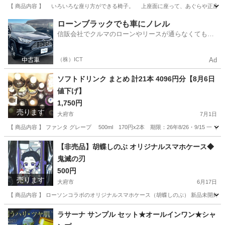
【 商品内容 】 いろいろな座り方ができる椅子。 上座面に座って、あぐらや正座。
愛知
大府市
椅子
あぐら
ローンブラックでも車にノレル
信販会社でクルマのローンやリースが通らなくてもク
ルマをご利用いただけるサービスがあります！
（株）ICT
Ad
ソフトドリンク まとめ 計21本 4096円分【8月6日
値下げ】
1,750円
売ります
大府市
7月1日
【 商品内容 】 ファンタ グレープ 500ml 170円x2本 期限：26年8/26・9/15 一（
愛知
大府市
食品
【非売品】胡蝶しのぶ オリジナルスマホケース◆
鬼滅の刃
500円
売ります
大府市
6月17日
【 商品内容 】 ローソンコラボのオリジナルスマホケース（胡蝶しのぶ） 新品未開封 対応機種
愛知
大府市
携帯アクセサリー
鬼滅の刃
ラサーナ サンプル セット★オールインワン★シャ