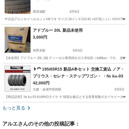
南安城駅
8月6日
中古品アルミホイールセット4本です サイズ:18インチ215:45 +43?見にくい VOXY70に
愛知
安城市
南安城駅
タイヤ、ホイール
アドブルー 20L 新品未使用
3,000円
米野木駅
8月6日
【未使用】アドブルー 20L 2箱 ディーゼル車用排出ガス浄化剤（AdBlue）です。 使
愛知
日進市
米野木駅
メンテナンス用品
👨‍🦳 195/65R15 新品4本セット 交換工賃込 ノア・
プリウス・セレナ・ステップワゴン・ ・№ ku-03
42,000円
大森・金城学院前駅
8月6日
【商品説明】№ ku-03 KUMHOタイヤ ※ 韓国を拠点とする世界有数のタイヤメ
愛知
名古屋市
大森・金城学院前駅
タイヤ、ホイール
もっと見る
タイヤ
アルエ
さんのその他の投稿記事：