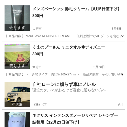
メンズベーシック 除毛クリーム【8月5日値下げ】
800円
売ります
大府市
6月6日
【 商品内容 】 MenzBasic REMOVER CREAM ・ 低刺激設計でVIOゾーン
愛知
大府市
ボディケア
くまのプーさん ミニタオル◆ディズニー
300円
売ります
大府市
6月20日
【 商品内容 】 ・ 外箱サイズ：約155x105x27mm ・ 新品未開封（かなり古い物
愛知
大府市
小物
くまのプーさん
自社ローンに頼らず車にノレル
理想のクルマがあるけど審査に通らない方へ
（株）ICT
Ad
ネクサス インテンスダメージリペア シャンプー
詰替用【12月23日値下げ】