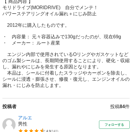
【 商品内容 】

モリドライブ(MORIDRIVE)　自分でメンテ！

パワーステアリングオイル漏れ＋にじみ防止

　2012年に購入したものです。

・　内容量： 元々容器込みで130gだったのが、現在69g

・　メーカー： ルート産業

　エンジン内部で使用されているOリングやガスケットなど
のゴム製シールは、長期間使用することにより、硬化・収縮
し、漏れやにじみを発生する原因となります。

　本品は、シールに付着したスラッジやカーボンを除去し、
シールに浸透・膨張させ、修復・復元し、エンジンオイルの
投稿者
投稿
84
件
アルエ
男性
フォローする
4.9
(
141
)