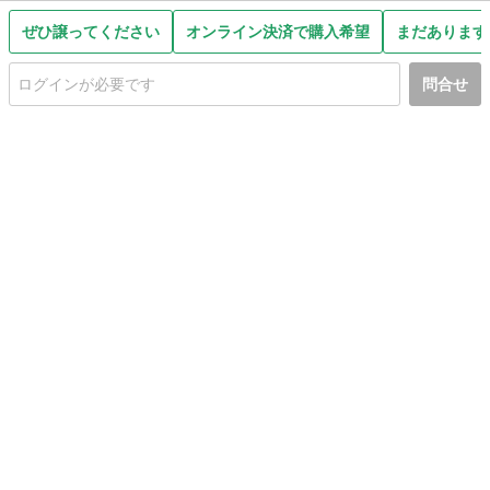
ぜひ譲ってください
オンライン決済で購入希望
まだあります
問合せ
初めての方へ
利用規約
プライバシーポリシー
プライバシー・ステートメント
健全化に資する運用方針
お問い合わせ
運営会社
サイトマップ
ご利用ガイド
フリーワードで探す
PC版で表示
都道府県選択
特定商取引法の表示
利用者情報の外部送信について
© 2011-
2026
Jmty, Inc.