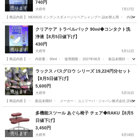
740円
売ります
大府市
7月17日
【 商品内容 】 NEXXUS インテンスダメージリペアシャンプー 詰め替え用 ・ 内容
愛知
大府市
ヘアケア
注意事項
クリアケア トラベルパック 90ml◆コンタクト洗
浄液【8月5日値下げ】
430円
売ります
大府市
5月11日
【 商品内容 】 ・ 内容量： 90ml ・ 使用期限： 2027年06月 ・ 新品未開封 ・ メーカー：
愛知
大府市
掃除用具
アルコン
ラックス バスグロウ シリーズ 19,224円分セット
【8月5日値下げ】
5,600円
売ります
大府市
5月31日
【 商品内容 】 ・ 新品未開封 ・ メーカー： ユニリーバ・ジャパン株式会社 詳細はこちら https://www.lux
愛知
大府市
ヘアケア
多機能スツール あぐら椅子 チェア◆RAKU【8月5
日値下げ】
3,450円
売ります
大府市
6月18日