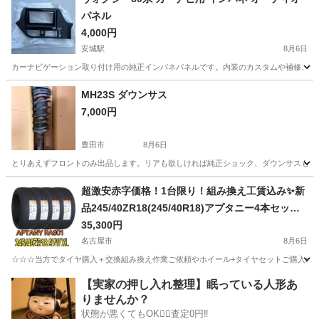
パネル
4,000円
安城駅
8月6日
カーナビゲーション取り付け用の純正インパネパネルです。内装のカスタムや補修、ナ
愛知
安城市
安城駅
内装、インテリア
インパネ
MH23S ダウンサス
7,000円
豊田市
8月6日
とりあえずフロントのみ出品します。リアも欲しければ純正ショック、ダウンサスもつけま
愛知
豊田市
パーツ
ダウンサス
超激安赤字価格！1台限り！組み換え工賃込み✨新
品245/40ZR18(245/40R18)アプタニー4本セッ
ト！
35,300円
名古屋市
8月6日
☆☆☆当方でタイヤ購入＋交換組み換え作業ご依頼やホイール+タイヤセットご購入の場
愛知
名古屋市
タイヤ、ホイール
タイヤ
【実家の押し入れ整理】眠っている人形あ
りませんか？
状態が悪くてもOK🙆‍♀️査定0円‼️