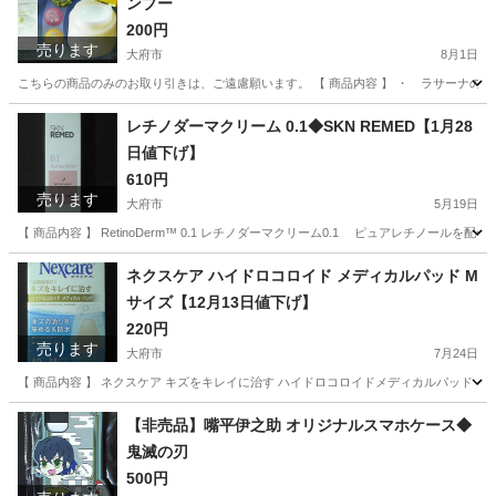
ンプー
200円
売ります
大府市
8月1日
こちらの商品のみのお取り引きは、ご遠慮願います。 【 商品内容 】 ・ ラサーナの海藻
愛知
大府市
ヘアケア
ラサーナ
レチノダーマクリーム 0.1◆SKN REMED【1月28
日値下げ】
610円
売ります
大府市
5月19日
【 商品内容 】 RetinoDerm™ 0.1 レチノダーマクリーム0.1 ピュアレチノー
愛知
大府市
スキンケア
ネクスケア ハイドロコロイド メディカルパッド M
サイズ【12月13日値下げ】
220円
売ります
大府市
7月24日
【 商品内容 】 ネクスケア キズをキレイに治す ハイドロコロイドメディカルパッド ・ サ
愛知
大府市
家庭用品
メディカル
【非売品】嘴平伊之助 オリジナルスマホケース◆
鬼滅の刃
500円