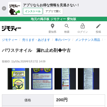
アプリならお得な情報を見逃さない！
インストール
アプリで開く
地元の掲示板 ジモティー 愛知版
愛知県
検索
ログイン
投稿
ジモティー
売ります・あげます
車のパーツ
メンテナンス用品
パワステオイル 漏れ止め剤◆中古
投稿ID: 11y53q
2026年5月17日 14:09
200円
価格