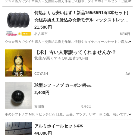
☆☆☆当方でタイヤ購入＋交換組み換え作業ご依頼や、タイヤホイールセットご購入の場
愛知
名古屋市
タイヤ、ホイール
何処よりも安いはず！新品155/65R14(4本セット)
☆組み換え工賃込み☆新モデル マックストレック
M2✨更にアフターフォローの特典が2点付き！！
21,500円
⑥
名古屋市
8月6日
☆☆☆当方でタイヤ購入＋交換組み換え作業ご依頼やタイヤホイールセットご購入の場合
愛知
名古屋市
タイヤ、ホイール
タイヤ
【求】古い人形譲ってくれませんか？
状態が悪くてもOK🙆‍♀️査定0円‼️
COYASH
Ad
球型シフトノブ カーボン柄🏎️
2,400円
安城市
8月6日
車のシフトノブ M10 × ピッチ1.25 日産、三菱、マツダ、いすゞ車に適。 軽いです。 直
愛知
安城市
内装、インテリア
シフトノブ
アルミホイールセット4本
44,000円