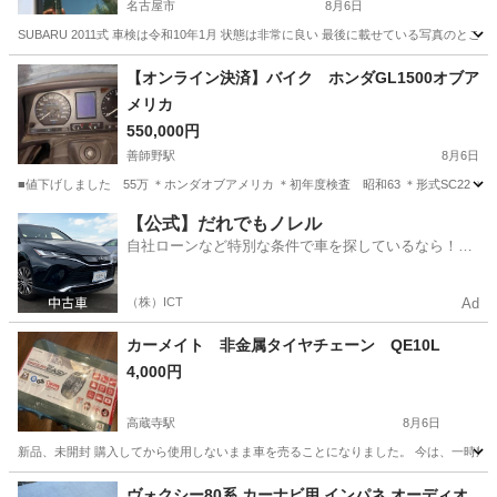
名古屋市
8月6日
SUBARU 2011式 車検は令和10年1月 状態は非常に良い 最後に載せている写真のとこ
愛知
名古屋市
車のパーツ
【オンライン決済】バイク ホンダGL1500オブア
メリカ
550,000円
善師野駅
8月6日
■値下げしました 55万 ＊ホンダオブアメリカ ＊初年度検査 昭和63 ＊形式SC22 ＊
愛知
犬山市
善師野駅
その他
アメリカ
【公式】だれでもノレル
自社ローンなど特別な条件で車を探しているなら！金
利0%で車をご提供、ノレル独自与信システム。
（株）ICT
Ad
カーメイト 非金属タイヤチェーン QE10L
4,000円
高蔵寺駅
8月6日
新品、未開封 購入してから使用しないまま車を売ることになりました。 今は、一時帰
愛知
名古屋市
高蔵寺駅
その他
タイヤチェーン
ヴォクシー80系 カーナビ用 インパネ オーディオ