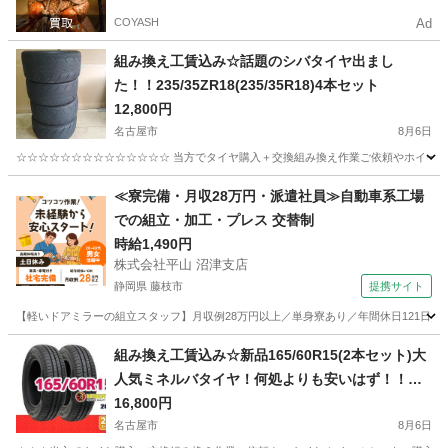
COYASH
Ad
組み換え工賃込み☆話題のシバタイヤ出まし
た！！235/35ZR18(235/35R18)4本セット
12,800円
名古屋市
8月6日
☆☆☆☆☆☆☆☆☆☆☆☆☆☆ 当方でタイヤ購入＋交換組み換え作業ご依頼やホイール
愛知
名古屋市
タイヤ、ホイール
≪寮完備・月収28万円・派遣社員≫自動車系工場
での組立・加工・プレス 交替制
時給1,490円
株式会社平山 沼津支店
静岡県 藤枝市
提携サイト
【軽いドアミラーの組立スタッフ】月収例28万円以上／単身寮あり／年間休日121日／
静岡
藤枝市
その他
組み換え工賃込み☆新品165/60R15(2本セット)大
人気ミネルバタイヤ！何処よりも安いはず！！
r0.56
16,800円
名古屋市
8月6日