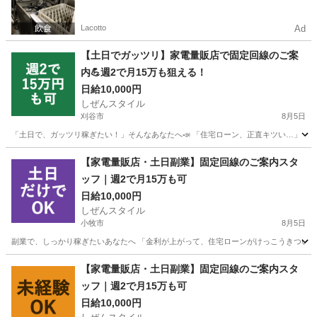
ト一括検索✨
Lacotto
Ad
【土日でガッツリ】家電量販店で固定回線のご案
内💪週2で月15万も狙える！
日給10,000円
しぜんスタイル
刈谷市
8月5日
「土日で、ガッツリ稼ぎたい！」そんなあなたへ📣 「住宅ローン、正直キツい…」 「教
愛知
刈谷市
家電量販店
フルコミ
【家電量販店・土日副業】固定回線のご案内スタ
ッフ｜週2で月15万も可
日給10,000円
しぜんスタイル
小牧市
8月5日
副業で、しっかり稼ぎたいあなたへ 「金利が上がって、住宅ローンがけっこうきつい…」
愛知
小牧市
家電量販店
ネット
【家電量販店・土日副業】固定回線のご案内スタ
ッフ｜週2で月15万も可
日給10,000円