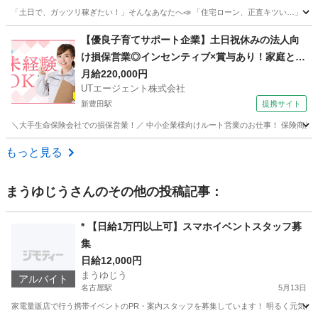
「土日で、ガッツリ稼ぎたい！」そんなあなたへ📣 「住宅ローン、正直キツい…」 「教
愛知
豊橋市
家電量販店
フルコミ
【優良子育てサポート企業】土日祝休みの法人向
け損保営業◎インセンティブ×賞与あり！家庭との
両立も可能■要普免■
月給220,000円
UTエージェント株式会社
新豊田駅
提携サイト
＼大手生命保険会社での損保営業！／ 中小企業様向けルート営業のお仕事！ 保険商品や福
愛知
豊田市
新豊田駅
営業
もっと見る
まうゆじう
さんのその他の投稿記事：
* 【日給1万円以上可】スマホイベントスタッフ募
集
日給12,000円
まうゆじう
アルバイト
名古屋駅
5月13日
家電量販店で行う携帯イベントのPR・案内スタッフを募集しています！ 明るく元気に