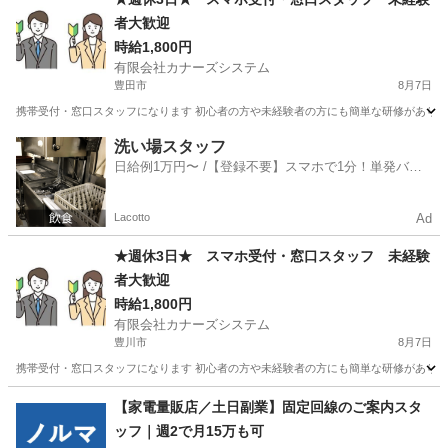
者大歓迎
時給1,800円
有限会社カナーズシステム
豊田市
8月7日
携帯受付・窓口スタッフになります 初心者の方や未経験者の方にも簡単な研修があります
愛知
豊田市
携帯ショップ
スタッフ
洗い場スタッフ
日給例1万円〜 /【登録不要】スマホで1分！単発バイ
ト一括検索✨
Lacotto
Ad
★週休3日★ スマホ受付・窓口スタッフ 未経験
者大歓迎
時給1,800円
有限会社カナーズシステム
豊川市
8月7日
携帯受付・窓口スタッフになります 初心者の方や未経験者の方にも簡単な研修があります
愛知
豊川市
携帯ショップ
スタッフ
【家電量販店／土日副業】固定回線のご案内スタ
ッフ｜週2で月15万も可