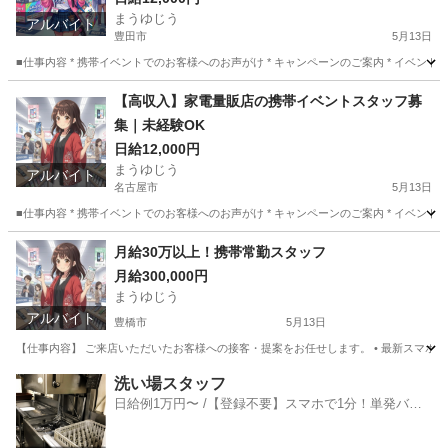
まうゆじう
アルバイト
豊田市
5月13日
■仕事内容 * 携帯イベントでのお客様へのお声がけ * キャンペーンのご案内 * イベン
愛知
豊田市
家電量販店
業務
【高収入】家電量販店の携帯イベントスタッフ募
集｜未経験OK
日給12,000円
まうゆじう
アルバイト
名古屋市
5月13日
■仕事内容 * 携帯イベントでのお客様へのお声がけ * キャンペーンのご案内 * イベ
愛知
名古屋市
携帯ショップ
スタッフ
月給30万以上！携帯常勤スタッフ
月給300,000円
まうゆじう
アルバイト
豊橋市
5月13日
【仕事内容】 ご来店いただいたお客様への接客・提案をお任せします。 • 最新スマホやプラ
愛知
豊橋市
販売
スタッフ
洗い場スタッフ
日給例1万円〜 /【登録不要】スマホで1分！単発バイ
ト一括検索✨