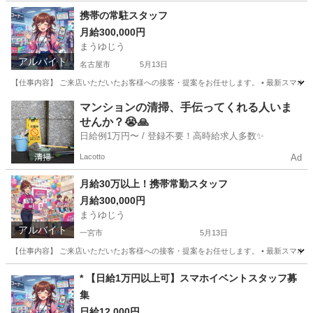
愛知
名古屋市
名古屋駅
家電量販店
スタッフ
携帯の常駐スタッフ
月給300,000円
まうゆじう
アルバイト
名古屋市
5月13日
【仕事内容】 ご来店いただいたお客様への接客・提案をお任せします。 • 最新スマホやプラ
愛知
名古屋市
携帯ショップ
スタッフ
マンションの清掃、手伝ってくれる人いま
せんか？😭🙏
日給例1万円〜 / 登録不要！高時給求人多数✨
Lacotto
Ad
月給30万以上！携帯常勤スタッフ
月給300,000円
まうゆじう
アルバイト
一宮市
5月13日
【仕事内容】 ご来店いただいたお客様への接客・提案をお任せします。 • 最新スマホやプラ
愛知
一宮市
販売
スタッフ
* 【日給1万円以上可】スマホイベントスタッフ募
集
日給12,000円