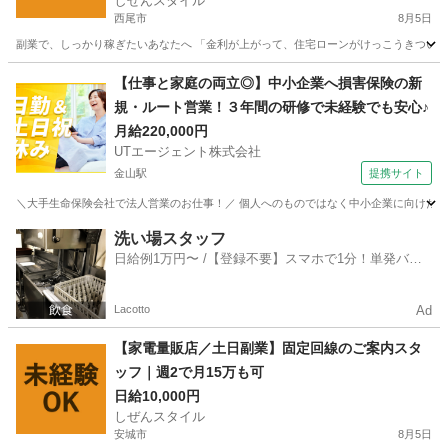
しぜんスタイル
西尾市
8月5日
副業で、しっかり稼ぎたいあなたへ 「金利が上がって、住宅ローンがけっこうきつい…」
愛知
西尾市
家電量販店
ネット
【仕事と家庭の両立◎】中小企業へ損害保険の新
規・ルート営業！３年間の研修で未経験でも安心♪
月給220,000円
UTエージェント株式会社
金山駅
提携サイト
＼大手生命保険会社で法人営業のお仕事！／ 個人へのものではなく中小企業に向けた保険
愛知
名古屋市
金山駅
営業
洗い場スタッフ
日給例1万円〜 /【登録不要】スマホで1分！単発バイ
ト一括検索✨
Lacotto
Ad
【家電量販店／土日副業】固定回線のご案内スタ
ッフ｜週2で月15万も可
日給10,000円
しぜんスタイル
安城市
8月5日