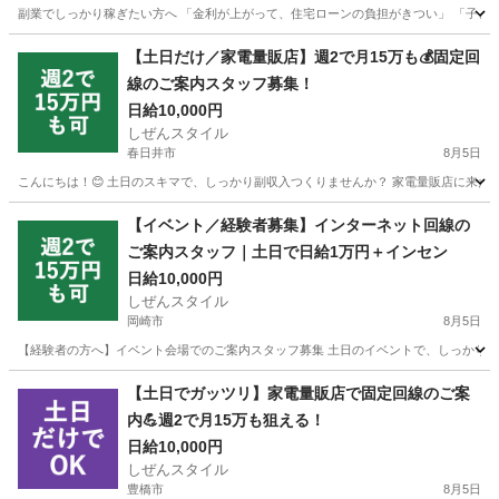
副業でしっかり稼ぎたい方へ 「金利が上がって、住宅ローンの負担がきつい」 「子ども
愛知
安城市
家電量販店
スタッフ
【土日だけ／家電量販店】週2で月15万も💰固定回
線のご案内スタッフ募集！
日給10,000円
しぜんスタイル
春日井市
8月5日
こんにちは！😊 土日のスキマで、しっかり副収入つくりませんか？ 家電量販店に来たお
愛知
春日井市
家電量販店
スタッフ
【イベント／経験者募集】インターネット回線の
ご案内スタッフ｜土日で日給1万円＋インセン
日給10,000円
しぜんスタイル
岡崎市
8月5日
【経験者の方へ】イベント会場でのご案内スタッフ募集 土日のイベントで、しっかり稼ぎ
愛知
岡崎市
家電量販店
スタッフ
【土日でガッツリ】家電量販店で固定回線のご案
内💪週2で月15万も狙える！
日給10,000円
しぜんスタイル
豊橋市
8月5日