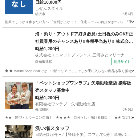
日給10,000円
しぜんスタイル
稲沢市
8月6日
副業でしっかり稼ぎたい方へ 「金利が上がって、住宅ローンの負担がきつい」 「子ども
愛知
稲沢市
家電量販店
スタッフ
海・釣り・アウトドア好き必見♪土日祝のみOK!!正
社員登用のチャンスあり!!各種手当あり!! 株式会社
ユニマットプレシャス 三河みとマリーナ スポーツ
時給1,200円
株式会社ユニマットプレシャス 三河みとマリーナ
用品販売スタッフ
愛知御津駅
提携サイト
◆ ◆ Marine Shop Snailでは、中部エリアでここでしか手に入らない商品も
愛知
豊川市
愛知御津駅
その他
「ペットショップワンラブ」矢場動物堂店 接客販
売スタッフ募集中
時給1,200円
有限会社ワンラブ 矢場動物堂店
矢場町駅
8月6日
★★ 髪型・カラーコン自由！ ★★ ★★ 自分らしく働ける職場！ ★★ 安定した会社
愛知
名古屋市
矢場町駅
その他
動物
洗い場スタッフ
日給例1万円〜 /【登録不要】スマホで1分！単発バイ