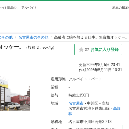
高齢者に絵を教える仕事。無資格オッケー。 (キンモクセイ) 高畑のその他の無料求人広告・アルバイト・バイト募集情報｜ジモティー
アルバイト
地元の掲示
のその他
名古屋市のその他
高齢者に絵を教える仕事。無資格オッケー。
オッケー。
（投稿ID : e5k4g）
27
お気に入り登録
更新
2026年8月5日 23:41
作成
2026年5月11日 10:31
雇用形態
アルバイト・パート
業種
-
給与
時給1,150円
地域
名古屋市
 - 中川区
 - 高畑
名古屋市営地下鉄東山線 - 
高畑
駅
勤務地
名古屋市中川区高畑3-213