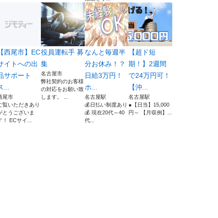
【西尾市】EC
役員運転手 募
なんと毎週半
【超ド短
サイトへの出
集
分お休み！？
期！】2週間
名古屋市
品サポート
日給3万円！
で24万円可！
弊社契約のお客様
ス...
ホ...
【沖...
の対応をお願い致
西尾市
します。 ...
名古屋駅
名古屋駅
ご覧いただきあり
💰日払い制度あり
●【日当】15,000
がとうございま
💰 現在20代～40
円～ 【月収例】...
す！ ECサイ...
代...