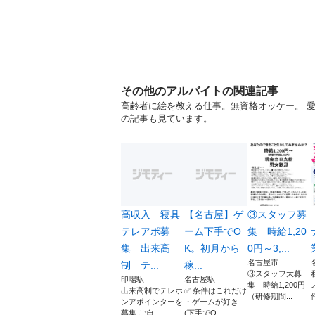
その他のアルバイトの関連記事
高齢者に絵を教える仕事。無資格オッケー。 
の記事も見ています。
高収入 寝具
【名古屋】ゲ
③スタッフ募
テレアポ募
ーム下手でO
集 時給1,20
集 出来高
K。初月から
0円～3,...
名古屋市
制 テ...
稼...
③スタッフ大募
印場駅
名古屋駅
集 時給1,200円
出来高制でテレホ
✅ 条件はこれだけ
（研修期間...
ンアポインターを
・ゲームが好き
募集 ご自...
(下手でO...