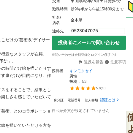
交通
東山線高畑駅5番出口徒歩2分
勤務時間
朝9時半から午後15時30分まで
社名/
金木犀
店名
連絡先
こだけの“芸術系”デイサー
投稿者にメールで問い合わせ
得意なスタッフが在籍。

※問い合わせは会員登録とログイン必須です
防」。

違反を報告
注意事項
ンの時間だけ絵を描いたりす
投稿者
キンモクセイ
ごす事だけが目的になり、作
男性
投稿： 
53
5.0
(
18
)
イスをすることで、結果とし
の楽しさを感じていただいて
認証とは
身分証
電話番号
法人書類
自己紹介文が設定されていません
「芸術」とのコラボレーショ
に絵を描いていただける方を