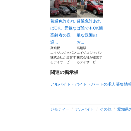
普通免許あれ
普通免許あれ
ばOK。元気な
ば誰でもOK簡
高齢者の送
単な送迎の
迎...
お...
高畑駅
高畑駅
エイジスジャパン
エイジスジャパン
株式会社が運営す
株式会社が運営す
るデイサービ...
るデイサービ...
関連の掲示板
アルバイト・バイト・パートの求人募集情
ジモティー
アルバイト
その他
愛知県