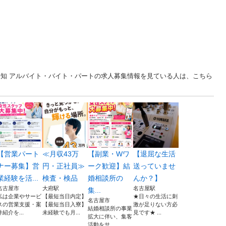
愛知 アルバイト・バイト・パートの求人募集情報を見ている人は、こちら
【営業パート
≪月収43万
【副業・Wワ
【退屈な生活
ナー募集】営
円・正社員≫
ーク歓迎】結
送っていませ
業経験を活...
検査・検品
婚相談所の
んか？】
名古屋市
大府駅
名古屋駅
集...
私は企業やサービ
【最短当日内定】
★日々の生活に刺
名古屋市
スの営業支援・案
【最短当日入寮】
激が足りない方必
結婚相談所の事業
件紹介を...
未経験でも月...
見です★ ...
拡大に伴い、集客
活動をサ...