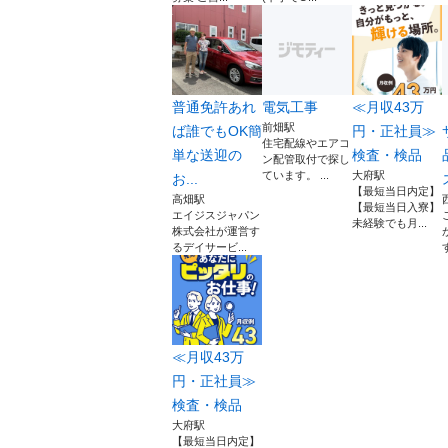
普通免許あれ
電気工事
≪月収43万
前畑駅
ば誰でもOK簡
円・正社員≫
住宅配線やエアコ
単な送迎の
検査・検品
ン配管取付で探し
ています。 ...
大府駅
お...
【最短当日内定】
高畑駅
【最短当日入寮】
エイジスジャパン
未経験でも月...
株式会社が運営す
るデイサービ...
≪月収43万
円・正社員≫
検査・検品
大府駅
【最短当日内定】