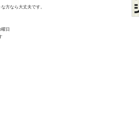
方なら大丈夫です。

日


