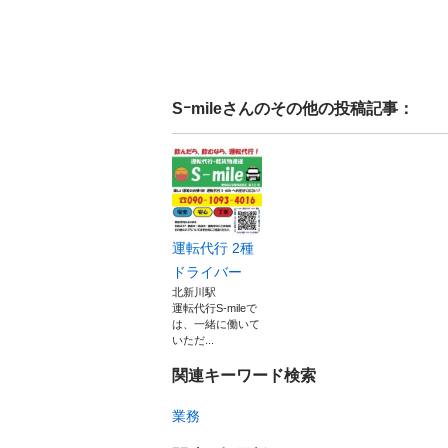
Sｰmile
さんのその他の投稿記事：
運転代行 2種
ドライバー
北新川駅
運転代行S-mileで
は、一緒に働いて
いただ...
関連キーワード検索
業務