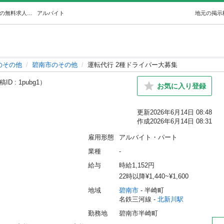
運転代行 2種ドライバー大募集 (Sｰmile) 北新川のその他の無料求人広告・アルバイト・バイト募集情報｜ジモティー
アルバイト
地元の掲示
のその他
碧南市のその他
運転代行 2種ドライバー大募集
ID : 1pubg1）
お気に入り登録
更新
2026年6月14日 08:48
作成
2026年6月14日 08:31
雇用形態
アルバイト・パート
業種
-
給与
時給1,152円
22時以降¥1,440~¥1,600
地域
碧南市
 - 半崎町
名鉄三河線 - 
北新川駅
勤務地
碧南市半崎町