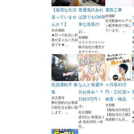
【退屈な生活
普通免許あれ
電気工事
前畑駅
送っていませ
ば誰でもOK簡
住宅配線やエアコ
んか？】
単な送迎の
ン配管取付で探し
名古屋駅
ています。 ...
お...
★日々の生活に刺
高畑駅
激が足りない方必
エイジスジャパン
見です★ ...
株式会社が運営す
るデイサービ...
役員運転手 募
なんと毎週半
≪月収43万
集
分お休み！？
円・正社員≫
名古屋市
日給3万円！
検査・検品
弊社契約のお客様
大府駅
ホ...
の対応をお願い致
【最短当日内定】
します。 ...
名古屋駅
【最短当日入寮】
💰日払い制度あり
未経験でも月...
💰 現在20代～40
代...