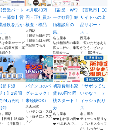
【営業パート
≪月収43万
【副業・Wワ
【西尾市】EC
ナー募集】営
円・正社員≫
ーク歓迎】結
サイトへの出
業経験を活か
検査・検品
婚相談所の
品サポート
大府駅
し...
集...
ス...
【最短当日内定】
名古屋市
名古屋市
西尾市
【最短当日入寮】
私は企業やサービ
結婚相談所の事業
ご覧いただきあり
未経験でも月...
スの営業支援・案
拡大に伴い、集客
がとうございま
件紹介を...
活動をサ...
す！ ECサイ...
【超ド短
パチンコのバ
初期費用も家
「サボってな
期！】2週間
グチェック！
賃も0円で同
いかな？」テ
で24万円可！
未経験OK♪...
棲スタート！
ィッシュ配り
名古屋駅
【沖...
カ...
ス...
＼パチンコ・スロ
名古屋駅
名古屋市
名古屋市
ット好きにオスス
●【日当】15,000
❤️❤️お仕事内容❤️
ティッシュ配りを
メ／ ...
円～ 【月収例】...
❤️ 住み込みで...
しているスタッフ
が、しっかり...