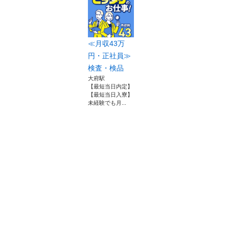
≪月収43万
円・正社員≫
検査・検品
大府駅
【最短当日内定】
【最短当日入寮】
未経験でも月...