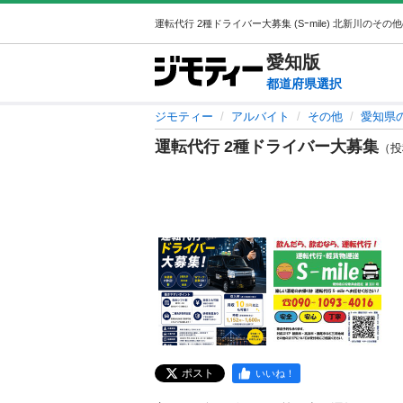
愛知
版
都道府県選択
ジモティー
アルバイト
その他
愛知県
運転代行 2種ドライバー大募集
（投稿
ポスト
いいね！