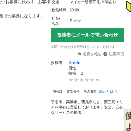
ないお客様に代わり、お客様
交通
マイカー通勤可 駐車場あり


勤務時間
20:00~
一組での業務になります。
社名/
Sｰmile
店名
投稿者にメールで問い合わせ
※問い合わせは会員登録とログイン必須です
違反を報告
注意事項
投稿者
Sｰmile
男性
投稿： 
2
0.0
認証とは
身分証
電話番号
法人書類
碧南市、高浜市、西尾市など、西三河エリ
アを中心に営業しております。安全、安心
なサービスの提供...