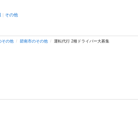
報
その他
のその他
碧南市のその他
運転代行 2種ドライバー大募集
バシーポリシー
プライバシー・ステートメント
健全化に資する運用
プ
ご利用ガイド
フリーワードで探す
特定商取引法の表示
利用