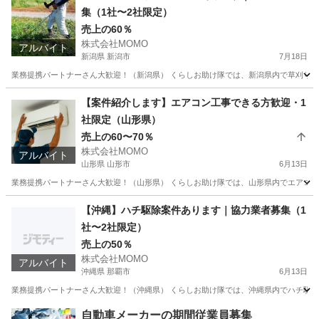
集（1社〜2社限定）
売上の60％
株式会社MOMO
アルバイト
新潟県 新潟市
7月18日
業務提携パートナーさん大歓迎！（新潟県） くらしお助け隊では、新潟県内で草刈り・伐
新潟
新潟市
その他
草刈機
【案件紹介します】エアコン工事できる方歓迎・1
社限定（山形県）
売上の60〜70％
株式会社MOMO
アルバイト
山形県 山形市
6月13日
業務提携パートナーさん大歓迎！（山形県） くらしお助け隊では、山形県内でエアコン工
山形
山形市
その他
スキマ時間
【沖縄】ハチ駆除案件あります｜協力業者募集（1
社〜2社限定）
売上の50％
株式会社MOMO
アルバイト
沖縄県 那覇市
6月13日
業務提携パートナーさん大歓迎！（沖縄県） くらしお助け隊では、沖縄県内でハチ駆除が
沖縄
那覇市
その他
ハチ
自動車メーカーの期間従業員募集