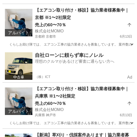
北海道
函館市
その他
歩合
【エアコン取り付け・移設】協力業者様募集中｜
京都 ※1〜2社限定
売上の60〜70％
株式会社MOMO
アルバイト
京都府 京都市
6月13日
くらしお助け隊では、 エアコン工事の協力業者さんを募集しています。 案件数に限りが
京都
京都市
その他
出来高制
自社ローンに頼らず車にノレル
理想のクルマがあるけど審査に通らない方へ
（株）ICT
Ad
【エアコン取り付け・移設】協力業者様募集中｜
兵庫県 ※1〜2社限定
売上の60〜70％
株式会社MOMO
アルバイト
兵庫県 神戸市
6月13日
くらしお助け隊では、 エアコン工事の協力業者さんを募集しています。 案件数に限りがあ
兵庫
神戸市
その他
出来高制
【新潟】草刈り・伐採案件あります｜協力業者募