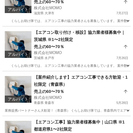
売上の60〜70％
株式会社MOMO
アルバイト
滋賀県 大津市
7月27日
くらしお助け隊では、 エアコン工事の協力業者さんを募集しています。 案件数に限りが
滋賀
大津市
その他
【エアコン取り付け・移設】協力業者様募集中｜
茨城県 ※1〜2社限定
売上の60〜70％
株式会社MOMO
アルバイト
茨城県 水戸市
7月26日
くらしお助け隊では、 エアコン工事の協力業者さんを募集しています。 案件数に限りが
茨城
水戸市
その他
出来高制
【案件紹介します】エアコン工事できる方歓迎・1
社限定（青森県）
売上の60〜70％
株式会社MOMO
アルバイト
青森県 青森市
5月28日
業務提携パートナーさん大歓迎！（青森県） くらしお助け隊では、青森県内でエアコン工
青森
青森市
その他
スキマ時間
【エアコン工事】協力業者様募集中｜山口県 ※1
都道府県1〜2社限定