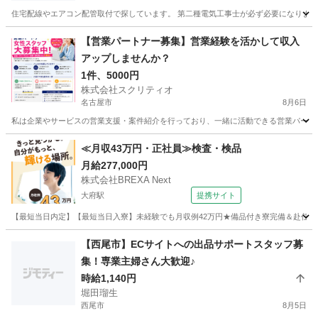
住宅配線やエアコン配管取付で探しています。 第二種電気工事士が必ず必要になります
愛知
豊橋市
前畑駅
その他
【営業パートナー募集】営業経験を活かして収入
アップしませんか？
1件、5000円
株式会社スクリティオ
名古屋市
8月6日
私は企業やサービスの営業支援・案件紹介を行っており、一緒に活動できる営業パートナ
愛知
名古屋市
その他
オンライン
≪月収43万円・正社員≫検査・検品
月給277,000円
株式会社BREXA Next
大府駅
提携サイト
【最短当日内定】【最短当日入寮】未経験でも月収例42万円★備品付き寮完備＆赴任旅費
愛知
大府市
大府駅
その他
【西尾市】ECサイトへの出品サポートスタッフ募
集！専業主婦さん大歓迎♪
時給1,140円
堀田瑠生
西尾市
8月5日