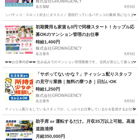
株式会社GROWAGENCY
名古屋駅
8月5日
＼パチンコ・スロット好きにオススメ／ 普段打っているパチンコの裏側 気になりません
愛知
名古屋市
名古屋駅
その他
レア
初期費用も家賃も0円で同棲スタート！カップル応
募OKのマンション管理のお仕事
時給1,400円
株式会社GROWAGENCY
名古屋市
8月5日
❤️❤️お仕事内容❤️❤️ 住み込みでのマンション管理業務です。 住民が安心して暮らせる
愛知
名古屋市
その他
カップル
「サボってないかな？」ティッシュ配りスタッフ
の見守り業務｜無料の寮つき｜日払いOK
時給1,250円
株式会社GROWAGENCY
名古屋市
8月5日
ティッシュ配りをしているスタッフが、しっかりお仕事しているかを監視するお仕事！ カンタ
愛知
名古屋市
その他
スタッフ
助手席 or 運転するだけ。月収35万以上可能。高速
道路清掃
月給350,000円