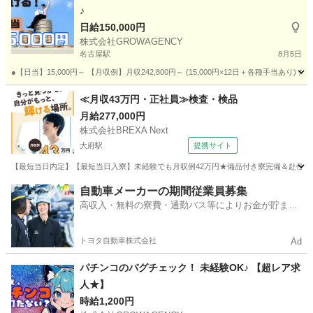
♪
その他
住み込み
日給150,000円
株式会社GROWAGENCY
名古屋駅
8月5日
●【日当】15,000円～ 【月収例】月収242,800円～ (15,000円×12日＋各種手当あり)
愛知
名古屋市
名古屋駅
その他
短期
≪月収43万円・正社員≫検査・検品
月給277,000円
株式会社BREXA Next
大府駅
提携サイト
【最短当日内定】【最短当日入寮】未経験でも月収例42万円★備品付き寮完備＆赴任旅費
愛知
大府市
大府駅
その他
自動車メーカーの期間従業員募集
高収入・無料の寮費・通勤バス等によりお金が貯まり
やすい環境
トヨタ自動車株式会社
Ad
パチンコのバグチェック！ 未経験OK♪ 【超レア求
人★】
時給1,200円