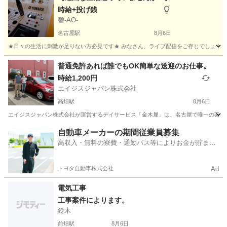
時給+投げ銭
碧-AO-
名古屋駅
8月6日
★日々の生活に刺激が足りない方必見です★ みなさん、ライブ配信をご存じでしょうか
愛知
名古屋市
名古屋駅
その他
ライブ配信
普通免許あれば誰でもOK簡単な送迎のお仕事。
時給1,200円
エイジスジャパン株式会社
高畑駅
8月6日
エイジスジャパン株式会社が運営するデイサービス「金木犀」は、名古屋で唯一の芸術系
愛知
名古屋市
高畑駅
その他
隙間
自動車メーカーの期間従業員募集
高収入・無料の寮費・通勤バス等によりお金が貯まり
やすい環境
トヨタ自動車株式会社
Ad
電気工事
工事案件によります。
鈴木
前畑駅
8月6日