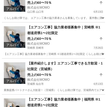
売上の60〜70％
株式会社MOMO
アルバイト
山口県 山口市
6月13日
くらしお助け隊では、 エアコン工事の協力業者さんを募集しています。 案件数に限りがあ
山口
山口市
その他
出来高制
【エアコン工事】協力業者様募集中｜宮崎県 ※1
都道府県1〜2社限定
売上の60〜70％
株式会社MOMO
アルバイト
宮崎県 宮崎市
7月26日
【エアコン工事】協力業者様募集中｜宮崎県 ※1都道府県1〜2社限定 くらしお助け隊で
宮崎
宮崎市
その他
出来高制
【案件紹介します】エアコン工事できる方歓迎・1
社限定（宮城県）
売上の60〜70％
株式会社MOMO
アルバイト
宮城県 仙台市
6月13日
業務提携パートナーさん大歓迎！（宮城県） くらしお助け隊では、宮城県内でエアコン工
宮城
仙台市
その他
スキマ時間
【エアコン工事】協力業者様募集中｜福岡県 ※1
都道府県1〜2社限定