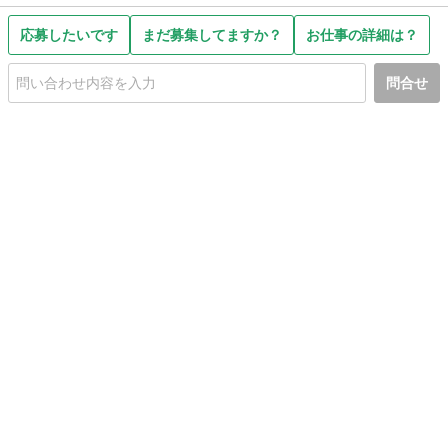
応募したいです
まだ募集してますか？
お仕事の詳細は？
問合せ
初めての方へ
利用規約
プライバシーポリシー
プライバシー・ステートメント
健全化に資する運用方針
お問い合わせ
運営会社
サイトマップ
ご利用ガイド
フリーワードで探す
PC版で表示
都道府県選択
特定商取引法の表示
利用者情報の外部送信について