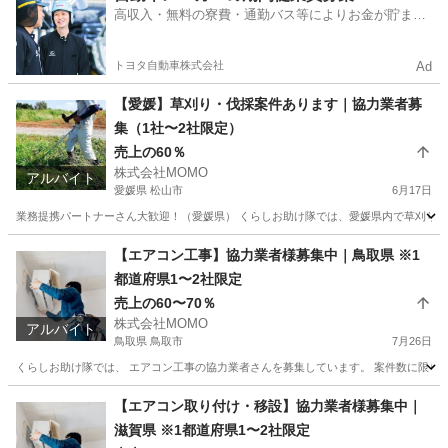
高収入・無料の寮費・通勤バス等によりお金が貯まり
やすい環境
トヨタ自動車株式会社
Ad
【愛媛】草刈り・伐採案件あります｜協力業者募
集（1社〜2社限定）
売上の60％
株式会社MOMO
アルバイト
愛媛県 松山市
6月17日
業務提携パートナーさん大歓迎！（愛媛県） くらしお助け隊では、愛媛県内で草刈り・伐
愛媛
松山市
その他
草刈機
【エアコン工事】協力業者様募集中｜鳥取県 ※1
都道府県1〜2社限定
売上の60〜70％
株式会社MOMO
アルバイト
鳥取県 鳥取市
7月26日
くらしお助け隊では、 エアコン工事の協力業者さんを募集しています。 案件数に限りがあ
鳥取
鳥取市
その他
出来高制
【エアコン取り付け・移設】協力業者様募集中｜
滋賀県 ※1都道府県1〜2社限定