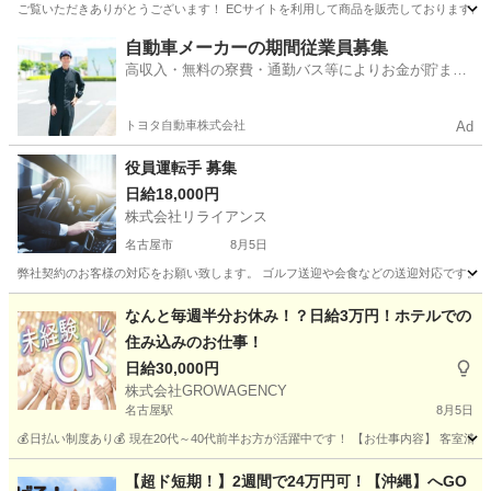
ご覧いただきありがとうございます！ ECサイトを利用して商品を販売しております。 
愛知
西尾市
その他
スタッフ
自動車メーカーの期間従業員募集
高収入・無料の寮費・通勤バス等によりお金が貯まり
やすい環境
トヨタ自動車株式会社
Ad
役員運転手 募集
日給18,000円
株式会社リライアンス
名古屋市
8月5日
弊社契約のお客様の対応をお願い致します。 ゴルフ送迎や会食などの送迎対応です。 出
愛知
名古屋市
その他
なんと毎週半分お休み！？日給3万円！ホテルでの
住み込みのお仕事！
日給30,000円
株式会社GROWAGENCY
名古屋駅
8月5日
💰日払い制度あり💰 現在20代～40代前半お方が活躍中です！ 【お仕事内容】 客室
愛知
名古屋市
名古屋駅
その他
愛知
岡崎市
岡崎駅
【超ド短期！】2週間で24万円可！【沖縄】へGO