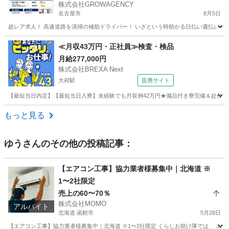
株式会社GROWAGENCY
名古屋市
8月5日
超レア求人！ 高速道路を清掃の補助ドライバー！ いざという時助かる日払い週払い有！ 現
愛知
名古屋市
その他
助手席
≪月収43万円・正社員≫検査・検品
月給277,000円
株式会社BREXA Next
大府駅
提携サイト
【最短当日内定】【最短当日入寮】未経験でも月収例42万円★備品付き寮完備＆赴任旅費
愛知
大府市
大府駅
その他
もっと見る
ゆう
さんのその他の投稿記事：
【エアコン工事】協力業者様募集中｜北海道 ※
1〜2社限定
売上の60〜70％
株式会社MOMO
アルバイト
北海道 函館市
5月28日
【エアコン工事】協力業者様募集中｜北海道 ※1〜2社限定 くらしお助け隊では、 エア