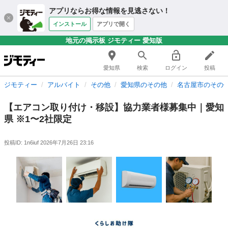
アプリならお得な情報を見逃さない！
インストール
アプリで開く
地元の掲示板 ジモティー 愛知版
愛知県
検索
ログイン
投稿
ジモティー
アルバイト
その他
愛知県のその他
名古屋市のその
【エアコン取り付け・移設】協力業者様募集中｜愛知
県 ※1〜2社限定
投稿ID: 1n6iuf
2026年7月26日 23:16