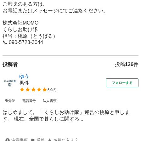
ご興味のある方は、

お電話またはメッセージにてご連絡ください。

株式会社MOMO

くらしお助け隊

担当：桃原（とうばる）

📞 090-5723-3044
投稿者
投稿
126
件
ゆう
男性
フォローする
5.0
(
5
)
身分証
電話番号
法人書類
はじめまして。 「くらしお助け隊」運営の桃原と申しま
す。 現在、全国で暮らしに関する...
注意事項
通報
お気に入り 2