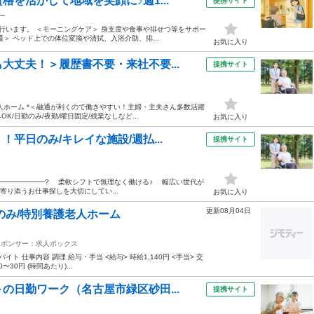
を活かして地域を笑顔に♪週1...
提携サイト
ー
行います。 ＜モーニングケア＞ 身支度や食事や排せつ等をサポー
＞ ベッド上での体位変換や清拭、入浴介助、排...
お気に入り
大丈夫！＞履歴書不要・来社不要...
提携サイト
人ホーム *＜融通が利くので働きやすい！主婦・主夫さん多数活躍
/日勤のみ/夜勤/曜日固定/残業なしなど...
お気に入り
平日のみ/キレイな施設/週払...
提携サイト
━━━━━━━━? 柔軟シフトで無理なく働ける♪ 幅広い世代が
寄り添うお仕事探しを大切にしてい...
お気に入り
更新08月04日
のみ/特別養護老人ホーム
スポンサー：求人ボックス
 仕事内容 調理 給与・手当 <給与> 時給1,140円 <手当> 交
〜30円 (時間あたり)...
の日勤ワーク（名古屋市緑区砂田...
提携サイト