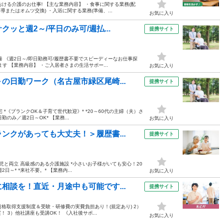
ける介護のお仕事! 【主な業務内容】 ・食事に関する業務(配
またはオムツ交換) ・入浴に関する業務(準備、...
お気に入り
と週2～/平日のみ可/週払...
提携サイト
 《週2日～/即日勤務可/履歴書不要でスピーディーなお仕事探
 【業務内容】 ・ご入居者さまの生活サポー...
お気に入り
の日勤ワーク（名古屋市緑区尾崎...
提携サイト
*《ブランクOK＆子育て世代歓迎》* *20～60代の主婦（夫）さ
のみ／週2日～OK* 【業務...
お気に入り
ンクがあっても大丈夫！＞履歴書...
提携サイト
と両立 高級感のある介護施設 *小さいお子様がいても安心！20
日～* *来社不要。* 【業務内...
お気に入り
相談を！直近・月途中も可能です...
提携サイト
資格取得支援制度＆受験・研修費の実費負担あり！(規定あり) 2）
3）他社講座も受講OK！ 《入社後サポ...
お気に入り