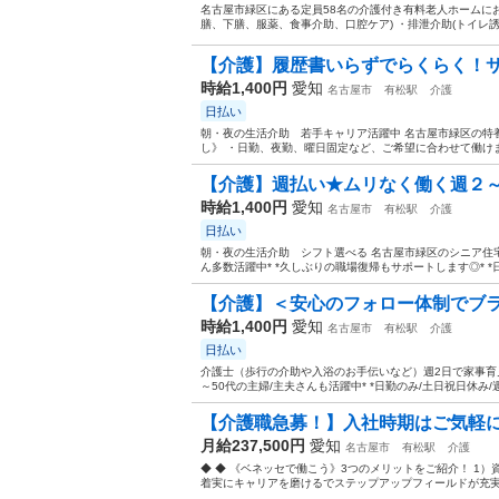
名古屋市緑区にある定員58名の介護付き有料老人ホームにお
膳、下膳、服薬、食事介助、口腔ケア) ・排泄介助(トイレ誘導
【介護】履歴書いらずでらくらく！サクッ
時給1,400円
愛知
名古屋市
有松駅
介護
日払い
朝・夜の生活介助 若手キャリア活躍中 名古屋市緑区の特養
し》 ・日勤、夜勤、曜日固定など、ご希望に合わせて働けます
【介護】週払い★ムリなく働く週２～
時給1,400円
愛知
名古屋市
有松駅
介護
日払い
朝・夜の生活介助 シフト選べる 名古屋市緑区のシニア住宅 
ん多数活躍中* *久しぶりの職場復帰もサポートします◎* *日勤
【介護】＜安心のフォロー体制でブラ
時給1,400円
愛知
名古屋市
有松駅
介護
日払い
介護士（歩行の介助や入浴のお手伝いなど）週2日で家事育児
～50代の主婦/主夫さんも活躍中* *日勤のみ/土日祝日休み/週2
【介護職急募！】入社時期はご気軽に
月給237,500円
愛知
名古屋市
有松駅
介護
◆ ◆ 《ベネッセで働こう》3つのメリットをご紹介！ 1）
着実にキャリアを磨けるでステップアップフィールドが充実！ 