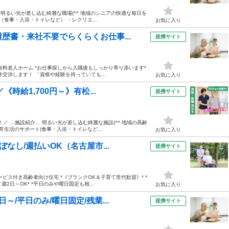
 明るい光が差し込む綺麗な職場(^^ 地域のシニアの快適な毎日を
食事・入浴・トイレなど） ・レクリエ...
お気に入り
歴書・来社不要でらくらくお仕事...
提携サイト
料老人ホーム *お仕事探しから入職後もしっかり寄り添います*
交渉します！ 「資格や経験を持っていても...
お気に入り
時給1,700円～》有松...
提携サイト
／ …施設紹介… 明るい光が差し込む綺麗な施設(^^ 地域の高齢
生活のサポート(食事・入浴・トイレなど...
お気に入り
なし/週払いOK（名古屋市...
提携サイト
ビス付き高齢者向け住宅 *《ブランクOK＆子育て世代歓迎》* *
2日～OK* *平日のみや曜日固定も相...
お気に入り
/平日のみ/曜日固定/残業...
提携サイト