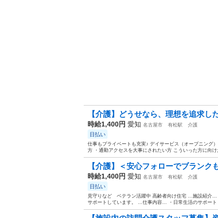
【介護】どうせなら、理想を追求した
時給1,400円
愛知
名古屋市
有松駅
介護
日払い
仕事もプライベートも充実♪ デイサービス（オープニング）
方 ・通勤アクセスを大事にされたい方 こういった方に向けた
【介護】＜安心フォローでブランクも
時給1,400円
愛知
名古屋市
有松駅
介護
日払い
見守りなど ベテラン活躍中 高齢者向け住宅 …施設紹介…
サポートしています。 …仕事内容… ・日常生活のサポート（