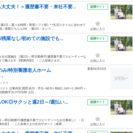
大丈夫！＞履歴書不要・来社不要...
提携サイト
《週2日～選べる時間！希望シフト制》* *生活スタイルに合わせて
／夜勤どちらもOK ・週2日～＆シフ...
お気に入り
残業なし/初めての施設でも...
提携サイト
る介護施設 《週2日～/即日勤務可/履歴書不要でスピーディーな
働けます 【業務内容】 ・ご入居者さまの...
お気に入り
更新08月03日
のみ/特別養護老人ホーム
ート
ックス
仕事内容 調理 給与・手当 <給与> 時給1,140〜1,390円 <
勤務手当:375円/時 土日...
K◎サクッと週2日～/週払い...
提携サイト
日～/即日勤務可/履歴書不要でスピーディーなお仕事探し》 ・日
内容】 ・ご入居者さまの生活サポート（食事...
お気に入り