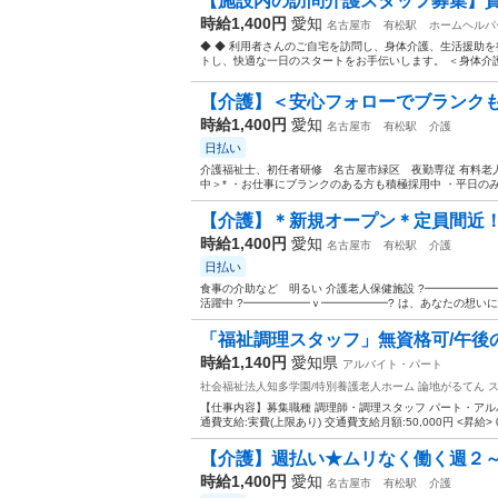
【施設内の訪問介護スタッフ募集】資格
時給1,400円
愛知
名古屋市
有松駅
ホームヘルパ
◆ ◆ 利用者さんのご自宅を訪問し、身体介護、生活援助を
トし、快適な一日のスタートをお手伝いします。 ＜身体介護
【介護】＜安心フォローでブランクも
時給1,400円
愛知
名古屋市
有松駅
介護
日払い
介護福祉士、初任者研修 名古屋市緑区 夜勤専従 有料老
中＞* ・お仕事にブランクのある方も積極採用中 ・平日のみOK
【介護】＊新規オープン＊定員間近！！
時給1,400円
愛知
名古屋市
有松駅
介護
日払い
食事の介助など 明るい 介護老人保健施設 ?━━━━━
活躍中 ?━━━━━━ｖ━━━━━━? は、あなたの想いに
「福祉調理スタッフ」無資格可/午後
時給1,140円
愛知県
アルバイト・パート
社会福祉法人知多学園/特別養護老人ホーム 論地がるてん
【仕事内容】募集職種 調理師・調理スタッフ パート・アルバイト
通費支給:実費(上限あり) 交通費支給月額:50,000円 <昇給> 0
【介護】週払い★ムリなく働く週２～
時給1,400円
愛知
名古屋市
有松駅
介護