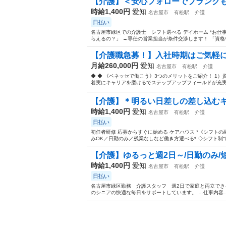
【介護】＜安心フォローでブランクも
時給1,400円
愛知
名古屋市
有松駅
介護
日払い
名古屋市緑区での介護士 シフト選べる デイホーム *お仕
らえるの？」 →専任の営業担当が条件交渉します！ 「資格
【介護職急募！】入社時期はご気軽に
月給260,000円
愛知
名古屋市
有松駅
介護
◆ ◆ 《ベネッセで働こう》3つのメリットをご紹介！ 1）
着実にキャリアを磨けるでステップアップフィールドが充実！ 
【介護】＊明るい日差しの差し込むキ
時給1,400円
愛知
名古屋市
有松駅
介護
日払い
初任者研修 応募からすぐに始める ケアハウス *《シフトの
みOK／日勤のみ／残業なしなど働き方選べる* ◇シフト制で
【介護】ゆるっと週2日～/日勤のみ/短
時給1,400円
愛知
名古屋市
有松駅
介護
日払い
名古屋市緑区勤務 介護スタッフ 週2日で家庭と両立できる 
のシニアの快適な毎日をサポートしています。 …仕事内容…