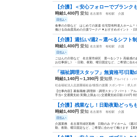
【介護】＜安心フォローでブランクも
時給1,400円
愛知
名古屋市
有松駅
介護
日払い
食事の介助など はじめての派遣 住宅型有料老人ホーム *
働ける自由度高めの介護ワーク♪* ▼おすすめポイント ・日勤
【介護】週払い/週2～選べるシフト制/
時給1,400円
愛知
名古屋市
有松駅
介護
日払い
ごはんの介助など 名古屋市緑区 選べるシフト 高級感のあ
お仕事探し》 ・日勤、夜勤、曜日固定など、ご希望に合わせて
「福祉調理スタッフ」無資格可/日勤
時給1,140円～1,390円
愛知県
アルバイト・パ
社会福祉法人志楽園福祉会/猿投の楽園
スポンサー：求人ボ
【仕事内容】募集職種 調理師・調理スタッフ パート・アルバイト 
手当> 交通費支給:実費(上限あり) 交通費支給日額:210円 特別
【介護】残業なし！日勤夜勤どっちもO
時給1,400円
愛知
名古屋市
有松駅
介護
日払い
介護業務 名古屋市緑区勤務 日勤のみ デイホーム 《週2
勤、夜勤、曜日固定など、ご希望に合わせて働けます 【業務