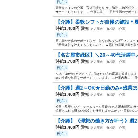
日払い
見守りメインの介護 育休実績あり ケア施設 …施設紹介…
サポートしています。 …仕事内容… ・日常生活のサポート（
【介護】柔軟シフトが自慢の施設＊履
時給1,400円
愛知
名古屋市
有松駅
介護
日払い
買い物や散歩のサポートなど 急なお休みも相互フォロー 有
「希望条件を叶えてもらえるの？」 →専任の営業担当が条件
【名古屋市緑区】＼20～40代活躍中／《
時給1,700円
愛知
名古屋市
有松駅
介護
日払い
＼20～40代のアクティブに働きたい方の応募を歓迎します！
者の快適な毎日をサポートしています。 …仕事内容… ・日常
【介護】週2～OK★日勤のみ×残業ほぼ
時給1,400円
愛知
名古屋市
有松駅
介護
日払い
巡回・見守りなど チームワーク重視の 名古屋市緑区のサー
笑顔あふれる明るい施設でお仕事しませんか？* *日勤のみ／週
【介護】《理想の働き方が叶う》週2日～
時給1,400円
愛知
名古屋市
有松駅
介護
日払い