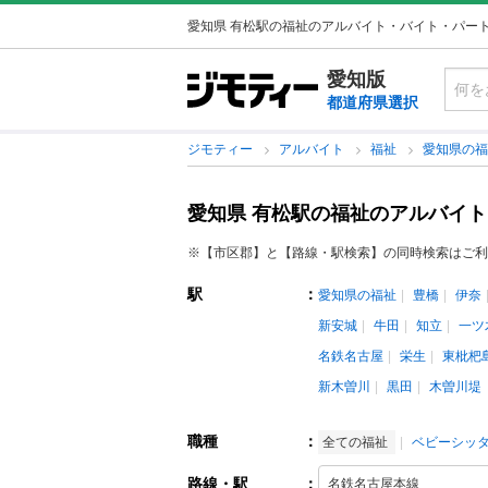
愛知県 有松駅の福祉のアルバイト・バイト・パー
愛知版
都道府県選択
ジモティー
アルバイト
福祉
愛知県の
愛知県 有松駅の福祉のアルバイ
※【市区郡】と【路線・駅検索】の同時検索はご利
駅
：
愛知県の福祉
豊橋
伊奈
新安城
牛田
知立
一ツ
名鉄名古屋
栄生
東枇杷
新木曽川
黒田
木曽川堤
職種
：
全ての福祉
ベビーシッ
路線・駅
：