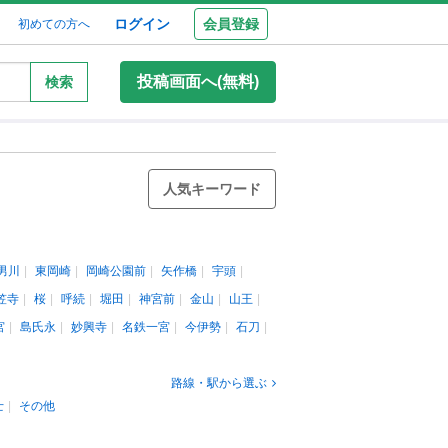
ログイン
会員登録
初めての方へ
投稿画面へ(無料)
検索
人気キーワード
男川
東岡崎
岡崎公園前
矢作橋
宇頭
笠寺
桜
呼続
堀田
神宮前
金山
山王
宮
島氏永
妙興寺
名鉄一宮
今伊勢
石刀
路線・駅から選ぶ
士
その他