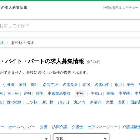
トの求人募集情報
地元の掲示板 ジモティー
福祉
有松駅の福祉
ト・バイト・パートの求人募集情報
全244件
用できません。最後に選択した条件が優先されます。
小田渕
国府
御油
名電赤坂
名電長沢
本宿
名電山中
藤川
美合
木
富士松
豊明
前後
中京競馬場前
有松
左京山
鳴海
本星崎
本
島
西枇杷島
二ツ杁
新川橋
須ヶ口
丸ノ内
新清洲
大里
奥田
国府
ター
ホームヘルパー
介護
訪問介護
介護士
ケアマネージャー
介護福祉