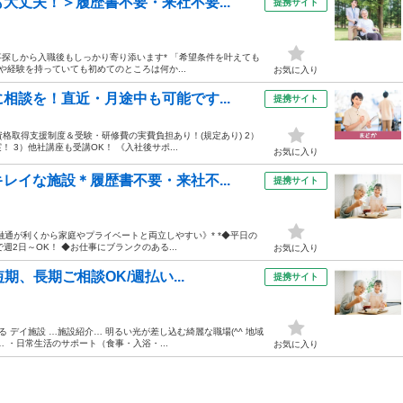
大丈夫！＞履歴書不要・来社不要...
提携サイト
事探しから入職後もしっかり寄り添います* 「希望条件を叶えても
や経験を持っていても初めてのところは何か...
お気に入り
相談を！直近・月途中も可能です...
提携サイト
資格取得支援制度＆受験・研修費の実費負担あり！(規定あり) 2）
3）他社講座も受講OK！ 《入社後サポ...
お気に入り
レイな施設＊履歴書不要・来社不...
提携サイト
融通が利くから家庭やプライベートと両立しやすい》* *◆平日の
週2日～OK！ ◆お仕事にブランクのある...
お気に入り
期、長期ご相談OK/週払い...
提携サイト
デイ施設 …施設紹介… 明るい光が差し込む綺麗な職場(^^ 地域
 ・日常生活のサポート（食事・入浴・...
お気に入り