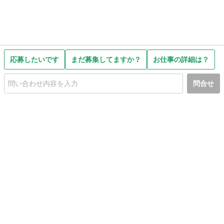
応募したいです
まだ募集してますか？
お仕事の詳細は？
問合せ
初めての方へ
利用規約
プライバシーポリシー
プライバシー・ステートメント
健全化に資する運用方針
お問い合わせ
運営会社
サイトマップ
ご利用ガイド
フリーワードで探す
PC版で表示
都道府県選択