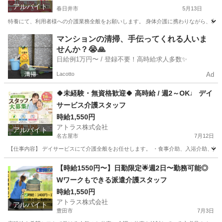
アルバイト
春日井市
5月13日
特養にて、利用者様への介護業務全般をお願いします。 身体介護に携わりながら、利用者
愛知
春日井市
介護
特別養護老人ホーム
マンションの清掃、手伝ってくれる人いま
せんか？😭🙏
日給例1万円〜 / 登録不要！高時給求人多数✨
Lacotto
Ad
🍀未経験・無資格歓迎🍀 高時給 / 週2～OK♩ デイ
サービス介護スタッフ
時給1,550円
アトラス株式会社
アルバイト
名古屋市
7月12日
【仕事内容】 デイサービスにて介護全般をお任せします。 ・食事介助、入浴介助、排泄介
愛知
名古屋市
介護
スタッフ
【時給1550円〜】日勤限定🌟週2日〜勤務可能◎
Wワークもできる派遣介護スタッフ
時給1,550円
アトラス株式会社
アルバイト
豊田市
7月3日