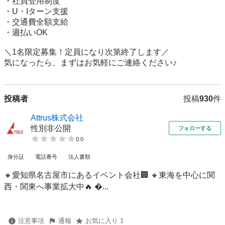
・社員登用制度

・U・Iターン支援

・交通費全額支給

・週払いOK

＼1名限定募集！定員になり次第終了します／

気になったら、まずはお気軽にご連絡ください♪
投稿者
投稿
930
件
Attrus株式会社
性別非公開
フォローする
0.0
身分証
電話番号
法人書類
🔸愛知県名古屋市にあるイベント会社🏢 🔸東海を中心に関
西・関東へ事業拡大中🔥 ...
注意事項
通報
お気に入り 1