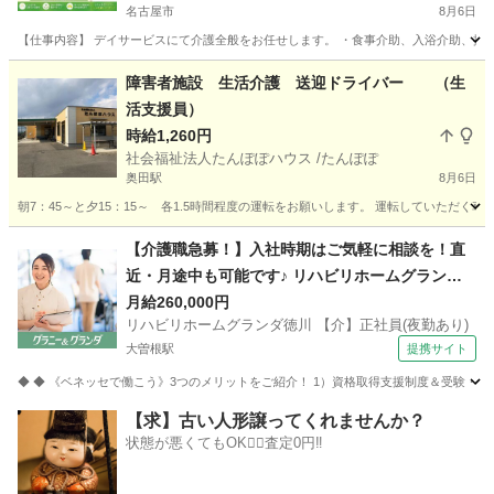
名古屋市
8月6日
【仕事内容】 デイサービスにて介護全般をお任せします。 ・食事介助、入浴介助、排泄介
愛知
名古屋市
介護
障害者施設 生活介護 送迎ドライバー （生
活支援員）
時給1,260円
社会福祉法人たんぽぽハウス /たんぽぽ
奥田駅
8月6日
朝7：45～と夕15：15～ 各1.5時間程度の運転をお願いします。 運転していただ
愛知
稲沢市
奥田駅
介護
B型
【介護職急募！】入社時期はご気軽に相談を！直
近・月途中も可能です♪ リハビリホームグランダ
徳川 【介】正社員(夜勤あり) 老人介護施設スタッ
月給260,000円
リハビリホームグランダ徳川 【介】正社員(夜勤あり)
フ
大曽根駅
提携サイト
◆ ◆ 《ベネッセで働こう》3つのメリットをご紹介！ 1）資格取得支援制度＆受験・研修
愛知
名古屋市
大曽根駅
介護
【求】古い人形譲ってくれませんか？
状態が悪くてもOK🙆‍♀️査定0円‼️