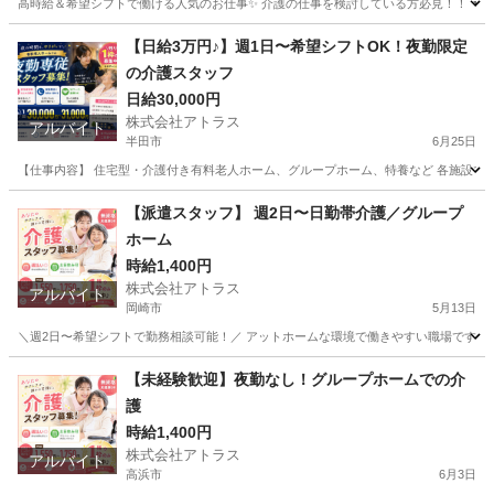
高時給＆希望シフトで働ける人気のお仕事✨ 介護の仕事を検討している方必見！！ ▼仕事
愛知
豊田市
介護士
愛知
安城市
介護士
時給
【日給3万円♪】週1日〜希望シフトOK！夜勤限定
の介護スタッフ
日給30,000円
株式会社アトラス
アルバイト
半田市
6月25日
【仕事内容】 住宅型・介護付き有料老人ホーム、グループホーム、特養など 各施設での
愛知
半田市
介護士
スタッフ
【派遣スタッフ】 週2日〜日勤帯介護／グループ
ホーム
時給1,400円
株式会社アトラス
アルバイト
岡崎市
5月13日
＼週2日〜希望シフトで勤務相談可能！／ アットホームな環境で働きやすい職場です✨ ■
愛知
岡崎市
介護
時給
【未経験歓迎】夜勤なし！グループホームでの介
護
時給1,400円
株式会社アトラス
アルバイト
高浜市
6月3日