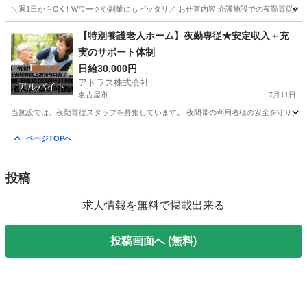
＼週1日からOK！Wワークや副業にもピッタリ／ お仕事内容 介護施設での夜勤専従のお仕
愛知
名古屋市
介護士
スタッフ
【特別養護老人ホーム】夜勤専従★安定収入＋充
実のサポート体制
日給30,000円
アトラス株式会社
アルバイト
名古屋市
7月11日
当施設では、夜勤専従スタッフを募集しています。 夜間帯の利用者様の安全を守り、快
愛知
名古屋市
介護
特別養護老人ホーム
ページTOPへ
投稿
求人情報を無料で掲載出来る
投稿画面へ (無料)