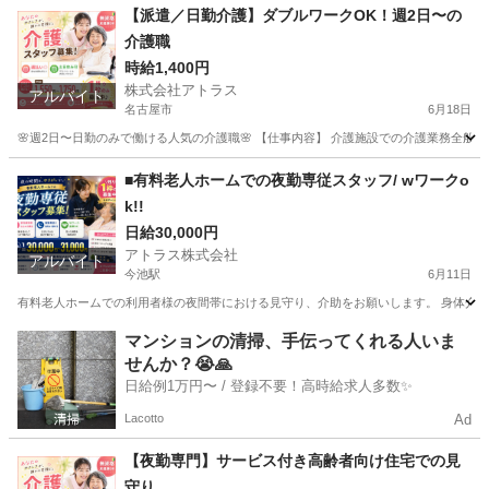
【派遣／日勤介護】ダブルワークOK！週2日〜の
介護職
時給1,400円
株式会社アトラス
アルバイト
名古屋市
6月18日
🌸週2日〜日勤のみで働ける人気の介護職🌸 【仕事内容】 介護施設での介護業務全般を
愛知
名古屋市
介護士
時給
■有料老人ホームでの夜勤専従スタッフ/ wワークo
k!!
日給30,000円
アトラス株式会社
アルバイト
今池駅
6月11日
有料老人ホームでの利用者様の夜間帯における見守り、介助をお願いします。 身体介護は比較
愛知
名古屋市
今池駅
介護
スタッフ
マンションの清掃、手伝ってくれる人いま
せんか？😭🙏
日給例1万円〜 / 登録不要！高時給求人多数✨
Lacotto
Ad
【夜勤専門】サービス付き高齢者向け住宅での見
守り