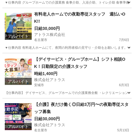
▼仕事内容 グループホームでの介護業務 食事介助、入浴介助、トイレ介助 食事準備、配
愛知
高浜市
介護士
時給
有料老人ホームでの夜勤専従スタッフ 週払いO
K!!
日給30,000円
アトラス株式会社
アルバイト
名古屋市
7月6日
▼仕事内容 有料老人ホームにて、夜間の利用者様の見守り・介助をお願いします。 ※身体介
愛知
名古屋市
介護
愛知
名古屋市
介護
スタッフ
【デイサービス・グループホーム】シフト相談O
K！日勤限定の介護スタッフ
時給1,400円
株式会社アトラス
アルバイト
安城市
6月3日
【仕事内容】 デイサービス、グループホームでの介護業務全般 ・レクリエーション ・食
愛知
安城市
介護士
時給
【介護】夜だけ働く◎日給3万円〜の夜勤専従スタ
ッフ募集
日給30,000円
株式会社アトラス
アルバイト
名古屋市
5月13日