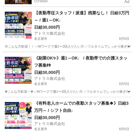
COYASH
Ad
【夜勤専従スタッフ / 派遣】残業なし！ 日給3万円
～ / 週1～OK♩
日給30,000円
アトラス株式会社
名古屋市
8月5日
🌻こんな方歓迎！！ ✅Wワークで週1〜2回入りたい方 ✅フルタイムでしっかり稼ぎたい方 
愛知
名古屋市
介護
《副業OK✨》週1～OK♩ / 夜勤帯での介護スタッ
フ募集👫
日給30,000円
アトラス株式会社
名古屋市
8月5日
✤こんな方歓迎！✤ ✅Wワークで週1〜2回入りたい方 ✅フルタイムでしっかり稼ぎたい方
愛知
名古屋市
介護
スタッフ
《有料老人ホームでの夜勤スタッフ募集🍀》日給3
万円～ / シフト自由♩
日給30,000円
アトラス株式会社
名古屋市
8月5日