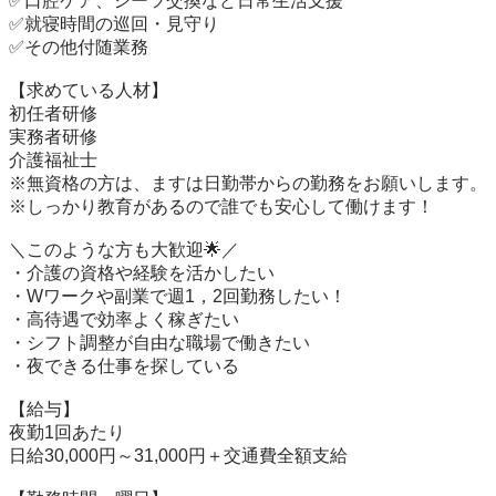
✅口腔ケア、シーツ交換など日常生活支援

✅就寝時間の巡回・見守り

✅その他付随業務

【求めている人材】

初任者研修

実務者研修

介護福祉士

※無資格の方は、ますは日勤帯からの勤務をお願いします。

※しっかり教育があるので誰でも安心して働けます！

＼このような方も大歓迎🌟／

・介護の資格や経験を活かしたい

・Wワークや副業で週1，2回勤務したい！

・高待遇で効率よく稼ぎたい

・シフト調整が自由な職場で働きたい

・夜できる仕事を探している

【給与】

夜勤1回あたり

日給30,000円～31,000円＋交通費全額支給
