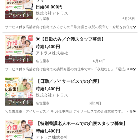
日給30,000円
株式会社アトラス
アルバイト
名古屋市
6月25日
サービス付き高齢者向け住宅で夕方からの日常介護と 夜間の見守り・介助をお任せします。 
愛知
名古屋市
介護
サービス付き高齢者向け住宅
☀【日勤のみ／介護スタッフ募集】
時給1,400円
アトラス株式会社
アルバイト
名古屋市
6月13日
サービス付き高齢者向け住宅での訪問介護のお仕事です♪ 「夜勤なし」「週払いOK」「週2日
愛知
名古屋市
介護
サービス付き高齢者向け住宅
【日勤／デイサービスでの介護】
時給1,400円
株式会社アトラス
アルバイト
名古屋市
6月18日
＼名古屋市・デイサービス／ 🔶 お仕事内容 デイサービスでの介護業務です。 ・食事介
愛知
名古屋市
介護士
時給
【特別養護老人ホームでの介護スタッフ募集】
時給1,400円
アトラス株式会社