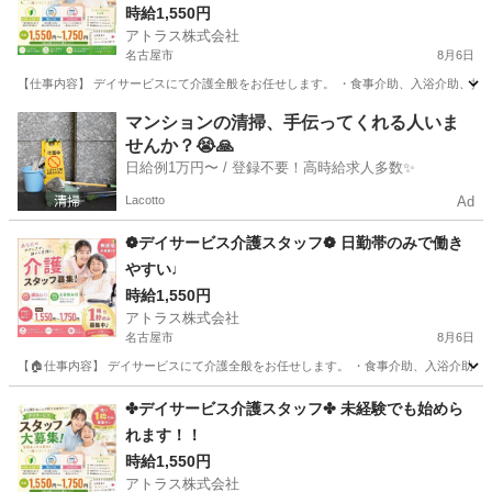
時給1,550円
アトラス株式会社
名古屋市
8月6日
【仕事内容】 デイサービスにて介護全般をお任せします。 ・食事介助、入浴介助、排泄介
愛知
名古屋市
介護
スタッフ
マンションの清掃、手伝ってくれる人いま
せんか？😭🙏
日給例1万円〜 / 登録不要！高時給求人多数✨
Lacotto
Ad
❁デイサービス介護スタッフ❁ 日勤帯のみで働き
やすい♩
時給1,550円
アトラス株式会社
名古屋市
8月6日
【🏠仕事内容】 デイサービスにて介護全般をお任せします。 ・食事介助、入浴介助、排泄
愛知
名古屋市
介護
スタッフ
✤デイサービス介護スタッフ✤ 未経験でも始めら
れます！！
時給1,550円
アトラス株式会社