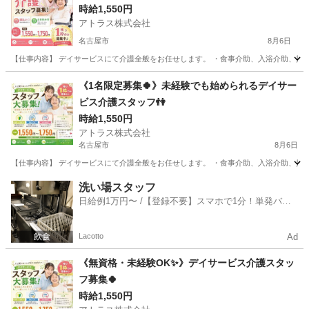
時給1,550円
アトラス株式会社
名古屋市
8月6日
【仕事内容】 デイサービスにて介護全般をお任せします。 ・食事介助、入浴介助、排泄介
愛知
名古屋市
介護
スタッフ
《1名限定募集🍀》未経験でも始められるデイサー
ビス介護スタッフ👫
時給1,550円
アトラス株式会社
名古屋市
8月6日
【仕事内容】 デイサービスにて介護全般をお任せします。 ・食事介助、入浴介助、排泄介
愛知
名古屋市
介護
スタッフ
洗い場スタッフ
日給例1万円〜 /【登録不要】スマホで1分！単発バイ
ト一括検索✨
Lacotto
Ad
《無資格・未経験OK✨》デイサービス介護スタッ
フ募集🍀
時給1,550円