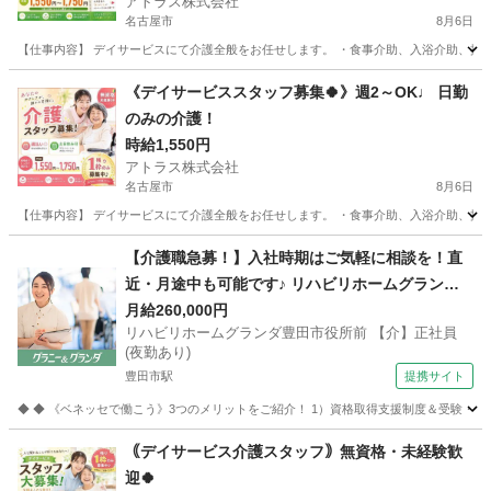
アトラス株式会社
名古屋市
8月6日
【仕事内容】 デイサービスにて介護全般をお任せします。 ・食事介助、入浴介助、排泄介
愛知
名古屋市
介護
《デイサービススタッフ募集🍀》週2～OK♩ 日勤
のみの介護！
時給1,550円
アトラス株式会社
名古屋市
8月6日
【仕事内容】 デイサービスにて介護全般をお任せします。 ・食事介助、入浴介助、排泄介
愛知
名古屋市
介護
【介護職急募！】入社時期はご気軽に相談を！直
近・月途中も可能です♪ リハビリホームグランダ
豊田市役所前 【介】正社員(夜勤あり) 老人介護施
月給260,000円
リハビリホームグランダ豊田市役所前 【介】正社員
設スタッフ
(夜勤あり)
豊田市駅
提携サイト
◆ ◆ 《ベネッセで働こう》3つのメリットをご紹介！ 1）資格取得支援制度＆受験・研修
愛知
豊田市
豊田市駅
介護
｟デイサービス介護スタッフ｠無資格・未経験歓
迎🍀