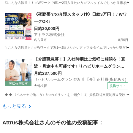
◎こんな方歓迎！！ ✅Wワークで週1〜2回入りたい方 ✅フルタイムでしっかり稼ぎたい方
愛知
名古屋市
介護
スタッフ
《夜勤帯での介護スタッフ👫》日給3万円！ / Wワ
ークOK♩
日給30,000円
アトラス株式会社
名古屋市
8月5日
＼こんな方歓迎✨／ ✅Wワークで週1〜2回入りたい方 ✅フルタイムでしっかり稼ぎたい方
愛知
名古屋市
介護
スタッフ
【介護職急募！】入社時期はご気軽に相談を！直
近・月途中も可能です♪ リハビリホームグランダ
徳川 【介】正社員(夜勤あり) 老人介護施設スタッ
月給237,500円
リハビリホームグランダ徳川 【介】正社員(夜勤あり)
フ
大曽根駅
提携サイト
◆ ◆ 《ベネッセで働こう》3つのメリットをご紹介！ 1）資格取得支援制度＆受験・研修
愛知
名古屋市
大曽根駅
介護
もっと見る
Attrus株式会社
さんのその他の投稿記事：