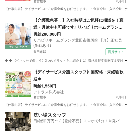
名古屋市
8月6日
【仕事内容】 デイサービスにて介護全般をお任せします。 ・食事介助、入浴介助、排泄介
愛知
名古屋市
介護
【介護職急募！】入社時期はご気軽に相談を！直
近・月途中も可能です♪ リハビリホームグランダ
豊田市役所前 【介】正社員(夜勤あり) 老人介護施
月給260,000円
リハビリホームグランダ豊田市役所前 【介】正社員
設スタッフ
(夜勤あり)
豊田市駅
提携サイト
◆ ◆ 《ベネッセで働こう》3つのメリットをご紹介！ 1）資格取得支援制度＆受験・研修
愛知
豊田市
豊田市駅
介護
｟デイサービス介護スタッフ｠無資格・未経験歓
迎🍀
時給1,550円
アトラス株式会社
名古屋市
8月6日
【仕事内容】 デイサービスにて介護全般をお任せします。 ・食事介助、入浴介助、排泄介
愛知
名古屋市
介護
スタッフ
洗い場スタッフ
日給例1万円〜 /【登録不要】スマホで1分！単発バイ
ト一括検索✨