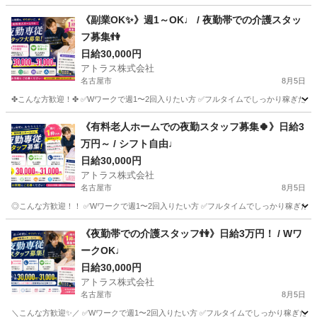
愛知
名古屋市
介護
《副業OK✨》週1～OK♩ / 夜勤帯での介護スタッ
フ募集👫
日給30,000円
アトラス株式会社
名古屋市
8月5日
✤こんな方歓迎！✤ ✅Wワークで週1〜2回入りたい方 ✅フルタイムでしっかり稼ぎたい方
愛知
名古屋市
介護
スタッフ
《有料老人ホームでの夜勤スタッフ募集🍀》日給3
万円～ / シフト自由♩
日給30,000円
アトラス株式会社
名古屋市
8月5日
◎こんな方歓迎！！ ✅Wワークで週1〜2回入りたい方 ✅フルタイムでしっかり稼ぎたい方
愛知
名古屋市
介護
スタッフ
《夜勤帯での介護スタッフ👫》日給3万円！ / Wワ
ークOK♩
日給30,000円
アトラス株式会社
名古屋市
8月5日
＼こんな方歓迎✨／ ✅Wワークで週1〜2回入りたい方 ✅フルタイムでしっかり稼ぎたい方