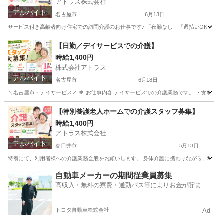
アトラス株式会社
アルバイト
名古屋市
6月13日
サービス付き高齢者向け住宅での訪問介護のお仕事です♪ 「夜勤なし」「週払いOK」「週2日
愛知
名古屋市
介護
サービス付き高齢者向け住宅
【日勤／デイサービスでの介護】
時給1,400円
株式会社アトラス
アルバイト
名古屋市
6月18日
＼名古屋市・デイサービス／ 🔶 お仕事内容 デイサービスでの介護業務です。 ・食事介
愛知
名古屋市
介護士
時給
【特別養護老人ホームでの介護スタッフ募集】
時給1,400円
アトラス株式会社
アルバイト
春日井市
5月13日
特養にて、利用者様への介護業務全般をお願いします。 身体介護に携わりながら、利用者
愛知
春日井市
介護
特別養護老人ホーム
自動車メーカーの期間従業員募集
高収入・無料の寮費・通勤バス等によりお金が貯まり
やすい環境
トヨタ自動車株式会社
Ad