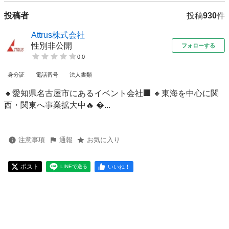
投稿者
投稿
930
件
Attrus株式会社
性別非公開
フォローする
0.0
身分証
電話番号
法人書類
🔸愛知県名古屋市にあるイベント会社🏢 🔸東海を中心に関
西・関東へ事業拡大中🔥 ...
注意事項
通報
お気に入り
ポスト
いいね！
LINEで送る