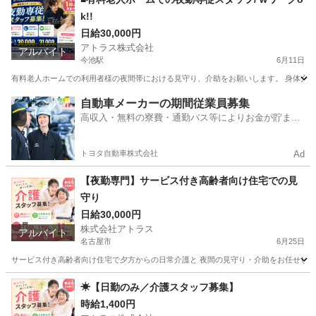
k!!
日給30,000円
アトラス株式会社
アルバイト
今池駅
6月11日
有料老人ホームでの利用者様の夜間帯における見守り、介助をお願いします。 身体介護は比較
愛知
名古屋市
今池駅
介護
スタッフ
自動車メーカーの期間従業員募集
高収入・無料の寮費・通勤バス等によりお金が貯まり
やすい環境
トヨタ自動車株式会社
Ad
【夜勤専門】サービス付き高齢者向け住宅での見
守り
日給30,000円
株式会社アトラス
アルバイト
名古屋市
6月25日
サービス付き高齢者向け住宅で夕方からの日常介護と 夜間の見守り・介助をお任せします。 
愛知
名古屋市
介護
サービス付き高齢者向け住宅
☀【日勤のみ／介護スタッフ募集】
時給1,400円