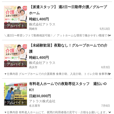
愛知
半田市
介護士
スタッフ
【派遣スタッフ】 週2日〜日勤帯介護／グループ
ホーム
時給1,400円
株式会社アトラス
アルバイト
岡崎市
5月13日
＼週2日〜希望シフトで勤務相談可能！／ アットホームな環境で働きやすい職場です✨ ■
愛知
岡崎市
介護
時給
【未経験歓迎】夜勤なし！グループホームでの介
護
時給1,400円
株式会社アトラス
アルバイト
高浜市
6月3日
▼仕事内容 グループホームでの介護業務 食事介助、入浴介助、トイレ介助 食事準備、配
愛知
高浜市
介護士
時給
有料老人ホームでの夜勤専従スタッフ 週払いO
K!!
日給30,000円
アトラス株式会社
アルバイト
名古屋市
7月6日
▼仕事内容 有料老人ホームにて、夜間の利用者様の見守り・介助をお願いします。 ※身体介