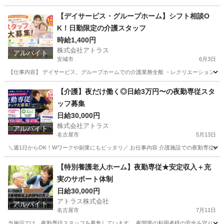
愛知
名古屋市
介護
愛知
名古屋市
介護
スタッフ
【デイサービス・グループホーム】シフト相談O
K！日勤限定の介護スタッフ
時給1,400円
株式会社アトラス
アルバイト
安城市
6月3日
【仕事内容】 デイサービス、グループホームでの介護業務全般 ・レクリエーション ・食
愛知
安城市
介護士
時給
【介護】夜だけ働く◎日給3万円〜の夜勤専従スタ
ッフ募集
日給30,000円
株式会社アトラス
アルバイト
名古屋市
5月13日
＼週1日からOK！Wワークや副業にもピッタリ／ お仕事内容 介護施設での夜勤専従のお仕
愛知
名古屋市
介護士
スタッフ
【特別養護老人ホーム】夜勤専従★安定収入＋充
実のサポート体制
日給30,000円
アトラス株式会社
アルバイト
名古屋市
7月11日
当施設では、夜勤専従スタッフを募集しています。 夜間帯の利用者様の安全を守り、快