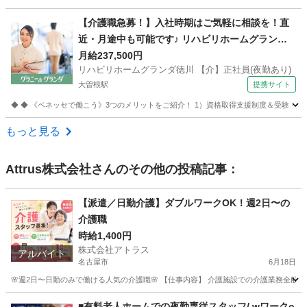
愛知
名古屋市
介護
スタッフ
【介護職急募！】入社時期はご気軽に相談を！直
近・月途中も可能です♪ リハビリホームグランダ
徳川 【介】正社員(夜勤あり) 老人介護施設スタッ
月給237,500円
リハビリホームグランダ徳川 【介】正社員(夜勤あり)
フ
大曽根駅
提携サイト
◆ ◆ 《ベネッセで働こう》3つのメリットをご紹介！ 1）資格取得支援制度＆受験・研修
愛知
名古屋市
大曽根駅
介護
もっと見る
Attrus株式会社
さんのその他の投稿記事：
【派遣／日勤介護】ダブルワークOK！週2日〜の
介護職
時給1,400円
株式会社アトラス
アルバイト
名古屋市
6月18日
🌸週2日〜日勤のみで働ける人気の介護職🌸 【仕事内容】 介護施設での介護業務全般を
愛知
名古屋市
介護士
時給
■有料老人ホームでの夜勤専従スタッフ/ wワークo