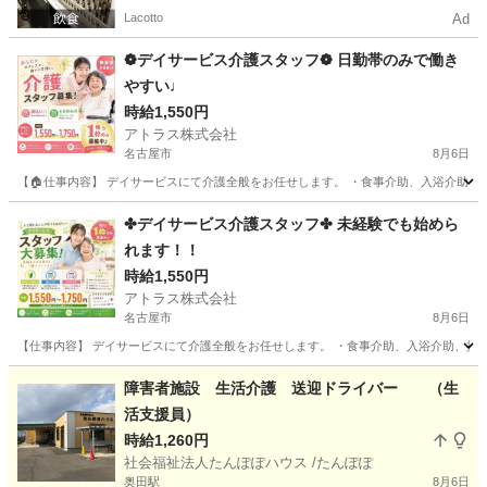
Lacotto
Ad
❁デイサービス介護スタッフ❁ 日勤帯のみで働き
やすい♩
時給1,550円
アトラス株式会社
名古屋市
8月6日
【🏠仕事内容】 デイサービスにて介護全般をお任せします。 ・食事介助、入浴介助、排泄
愛知
名古屋市
介護
スタッフ
✤デイサービス介護スタッフ✤ 未経験でも始めら
れます！！
時給1,550円
アトラス株式会社
名古屋市
8月6日
【仕事内容】 デイサービスにて介護全般をお任せします。 ・食事介助、入浴介助、排泄介
愛知
名古屋市
介護
障害者施設 生活介護 送迎ドライバー （生
活支援員）
時給1,260円
社会福祉法人たんぽぽハウス /たんぽぽ
奥田駅
8月6日