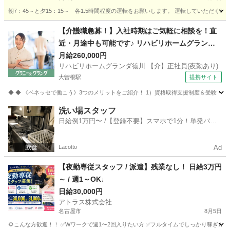
朝7：45～と夕15：15～ 各1.5時間程度の運転をお願いします。 運転していただ
愛知
稲沢市
奥田駅
介護
B型
【介護職急募！】入社時期はご気軽に相談を！直
近・月途中も可能です♪ リハビリホームグランダ
徳川 【介】正社員(夜勤あり) 老人介護施設スタッ
月給260,000円
リハビリホームグランダ徳川 【介】正社員(夜勤あり)
フ
大曽根駅
提携サイト
◆ ◆ 《ベネッセで働こう》3つのメリットをご紹介！ 1）資格取得支援制度＆受験・研修
愛知
名古屋市
大曽根駅
介護
洗い場スタッフ
日給例1万円〜 /【登録不要】スマホで1分！単発バイ
ト一括検索✨
Lacotto
Ad
【夜勤専従スタッフ / 派遣】残業なし！ 日給3万円
～ / 週1～OK♩
日給30,000円
アトラス株式会社
名古屋市
8月5日
🌻こんな方歓迎！！ ✅Wワークで週1〜2回入りたい方 ✅フルタイムでしっかり稼ぎたい方 