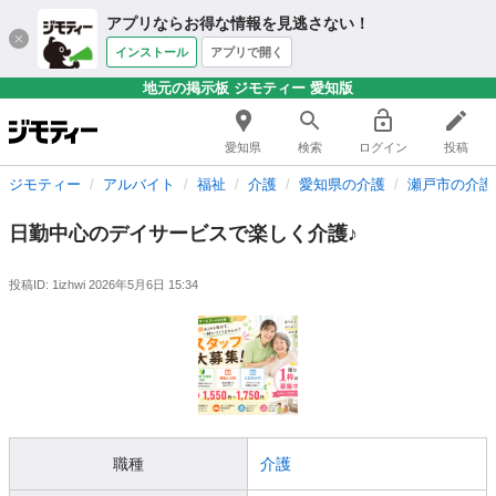
アプリならお得な情報を見逃さない！
インストール
アプリで開く
地元の掲示板 ジモティー 愛知版
愛知県
検索
ログイン
投稿
ジモティー
アルバイト
福祉
介護
愛知県の介護
瀬戸市の介護
日勤中心のデイサービスで楽しく介護♪
投稿ID: 1izhwi
2026年5月6日 15:34
職種
介護