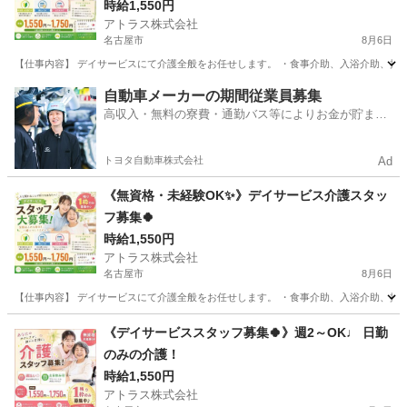
時給1,550円
アトラス株式会社
名古屋市
8月6日
【仕事内容】 デイサービスにて介護全般をお任せします。 ・食事介助、入浴介助、排泄介
愛知
名古屋市
介護
スタッフ
自動車メーカーの期間従業員募集
高収入・無料の寮費・通勤バス等によりお金が貯まり
やすい環境
トヨタ自動車株式会社
Ad
《無資格・未経験OK✨》デイサービス介護スタッ
フ募集🍀
時給1,550円
アトラス株式会社
名古屋市
8月6日
【仕事内容】 デイサービスにて介護全般をお任せします。 ・食事介助、入浴介助、排泄介
愛知
名古屋市
介護
《デイサービススタッフ募集🍀》週2～OK♩ 日勤
のみの介護！
時給1,550円
アトラス株式会社