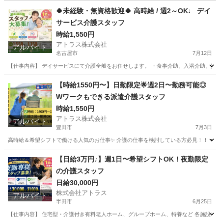
🍀未経験・無資格歓迎🍀 高時給 / 週2～OK♩ デイ
サービス介護スタッフ
時給1,550円
アトラス株式会社
アルバイト
名古屋市
7月12日
【仕事内容】 デイサービスにて介護全般をお任せします。 ・食事介助、入浴介助、排泄介
愛知
名古屋市
介護
スタッフ
【時給1550円〜】日勤限定🌟週2日〜勤務可能◎
Wワークもできる派遣介護スタッフ
時給1,550円
アトラス株式会社
アルバイト
豊田市
7月3日
高時給＆希望シフトで働ける人気のお仕事✨ 介護の仕事を検討している方必見！！ ▼仕事
愛知
豊田市
介護士
愛知
安城市
介護士
時給
【日給3万円♪】週1日〜希望シフトOK！夜勤限定
の介護スタッフ
日給30,000円
株式会社アトラス
アルバイト
半田市
6月25日
【仕事内容】 住宅型・介護付き有料老人ホーム、グループホーム、特養など 各施設での