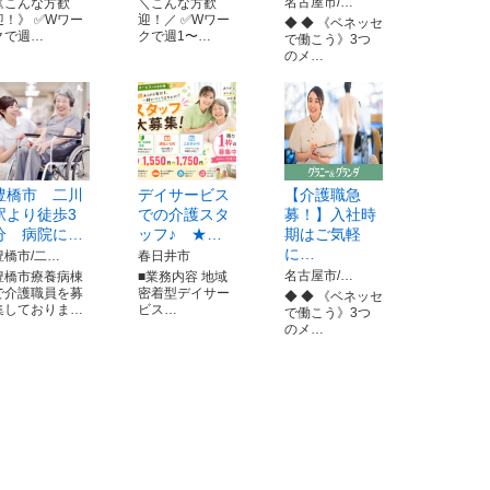
名古屋市/…
《こんな方歓
＼こんな方歓
迎！》 ✅Wワー
迎！／ ✅Wワー
◆ ◆ 《ベネッセ
クで週…
クで週1〜…
で働こう》3つ
のメ…
豊橋市 二川
デイサービス
【介護職急
駅より徒歩3
での介護スタ
募！】入社時
分 病院に…
ッフ♪ ★…
期はご気軽
に…
豊橋市/二…
春日井市
名古屋市/…
豊橋市療養病棟
■業務内容 地域
で介護職員を募
密着型デイサー
◆ ◆ 《ベネッセ
集しておりま…
ビス…
で働こう》3つ
のメ…