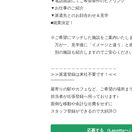
▼電話面談にてご希望条件のヒアリング
▼お仕事のご紹介
▼派遣先とのお顔合わせ＆見学
■就業決定！
※ご希望にマッチした施設をご案内いたし
万が一、見学後に「イメージと違う」と
別の施設も紹介しますのでご安心くださ
＿＿＿＿＿＿＿＿＿＿＿＿＿＿＿＿
≫≫派遣登録は来社不要です！≪≪
‾‾‾‾‾‾‾‾‾‾‾‾‾‾‾‾
最寄りの駅やカフェなど、ご希望の場所ま
担当者が出張登録へ伺っております♪
面倒な移動や余計な出費をせずに
スタッフ登録ができるので大好評◎
応募する
（Lacottoへ