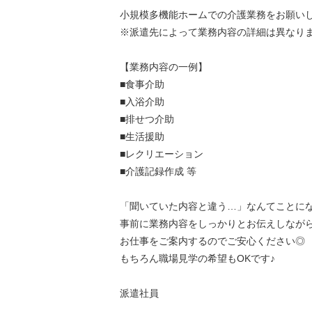
小規模多機能ホームでの介護業務をお願い
※派遣先によって業務内容の詳細は異なり
【業務内容の一例】
■食事介助
■入浴介助
■排せつ介助
■生活援助
■レクリエーション
■介護記録作成 等
「聞いていた内容と違う…」なんてことに
事前に業務内容をしっかりとお伝えしなが
お仕事をご案内するのでご安心ください◎
もちろん職場見学の希望もOKです♪
派遣社員