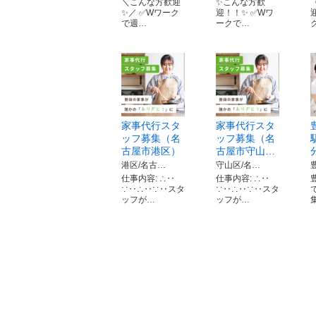
＼こんな方歓迎
✨こんな方歓
✨／ ✅Wワーク
迎！！✨ ✅Wワ
で週…
ークで…
家事代行スタ
家事代行スタ
ッフ募集（名
ッフ募集（名
古屋市港区）
古屋市守山…
港区/名古…
守山区/名…
仕事内容: ∴‥
仕事内容: ∴‥
∵‥∴‥∵‥スタ
∵‥∴‥∵‥スタ
ッフが…
ッフが…