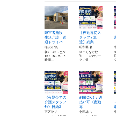
障害者施設
【夜勤専従ス
生活介護 送
タッフ / 派
迎ドライバ…
遣】残業…
稲沢市/奥…
昭和区/名…
朝7：45～と夕
🌻こんな方歓
15：15～各1.5
迎！！ ✅Wワー
時間…
クで週…
《夜勤帯での
副業OK！ / 週
介護スタッフ
払い可《夜勤
👫》日給3…
専…
西区/名古…
北区/名古…