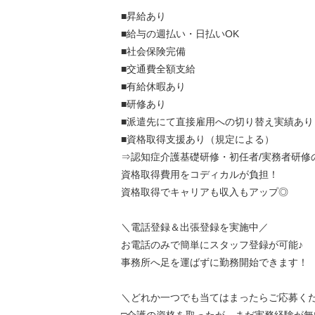
■昇給あり
■給与の週払い・日払いOK
■社会保険完備
■交通費全額支給
■有給休暇あり
■研修あり
■派遣先にて直接雇用への切り替え実績あり
■資格取得支援あり（規定による）
⇒認知症介護基礎研修・初任者/実務者研修
資格取得費用をコディカルが負担！
資格取得でキャリアも収入もアップ◎
＼電話登録＆出張登録を実施中／
お電話のみで簡単にスタッフ登録が可能♪
事務所へ足を運ばずに勤務開始できます！
＼どれか一つでも当てはまったらご応募く