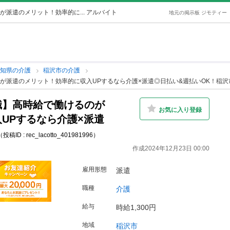
派遣のメリット！効率的に... アルバイト
地元の掲示板 ジモティー
愛知県の介護
稲沢市の介護
が派遣のメリット！効率的に収入UPするなら介護×派遣◎日払い&週払いOK！稲沢
職】高時給で働けるのが
お気に入り登録
UPするなら介護×派遣
（投稿ID : rec_lacotto_401981996）
作成2024年12月23日 00:00
雇用形態
派遣
職種
介護
給与
時給1,300円
地域
稲沢市