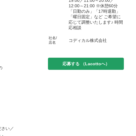
19:00／11:00～20:00／
12:00～21:00 ※休憩60分
「日勤のみ」「17時退勤」
「曜日固定」など ご希望に
応じて調整いたします♪ 時間
応相談
社名/
コディカル株式会社
店名
応募する
（Lacottoへ）
の
ださい／