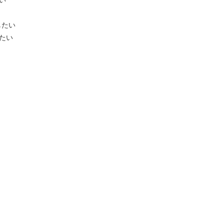
い
したい
たい