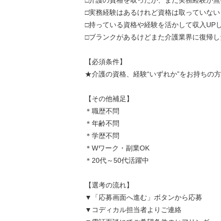
□介護の資格を取ったが、まだ実務経験が無
□実務経験はあるけれど資格は取っていない
□持っている資格や経験を活かして収入UP
□ブランクがあるけどまた介護業界に復帰し
【必須条件】
★介護の資格、経験“いずれか”をお持ちの方
【その他補足】
＊職歴不問
＊年齢不問
＊学歴不問
＊Wワーク・副業OK
＊20代～50代活躍中
【選考の流れ】
▼「応募画面へ進む」ボタンから応募
▼コディカル担当者よりご連絡