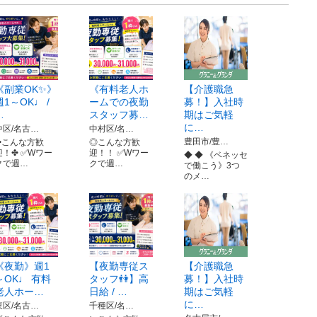
《副業OK✨》
《有料老人ホ
【介護職急
週1～OK♩ /
ームでの夜勤
募！】入社時
…
スタッフ募…
期はご気軽
に…
中区/名古…
中村区/名…
豊田市/豊…
✤こんな方歓
◎こんな方歓
迎！✤ ✅Wワー
迎！！ ✅Wワー
◆ ◆ 《ベネッセ
クで週…
クで週…
で働こう》3つ
のメ…
《夜勤》週1
【夜勤専従ス
【介護職急
～OK♩ 有料
タッフ👫】高
募！】入社時
老人ホー…
日給 / …
期はご気軽
に…
東区/名古…
千種区/名…