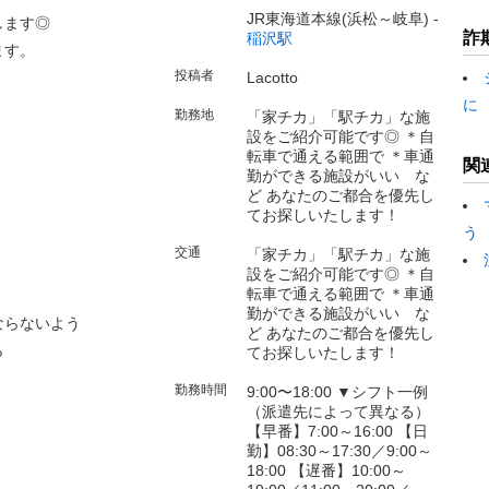
JR東海道本線(浜松～岐阜) -
します◎
詐
稲沢駅
ます。
投稿者
Lacotto
に
勤務地
「家チカ」「駅チカ」な施
設をご紹介可能です◎ ＊自
転車で通える範囲で ＊車通
関
勤ができる施設がいい な
ど あなたのご都合を優先し
てお探しいたします！
う
交通
「家チカ」「駅チカ」な施
設をご紹介可能です◎ ＊自
転車で通える範囲で ＊車通
勤ができる施設がいい な
ならないよう
ど あなたのご都合を優先し
ら
てお探しいたします！
勤務時間
9:00〜18:00 ▼シフト一例
（派遣先によって異なる）
【早番】7:00～16:00 【日
勤】08:30～17:30／9:00～
18:00 【遅番】10:00～