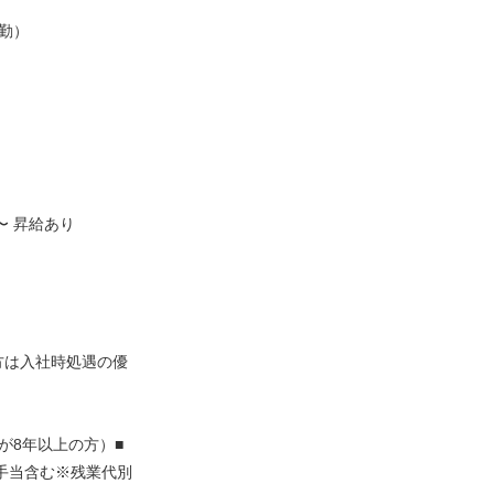
勤）
〜 昇給あり
方は入社時処遇の優
が8年以上の方）■
士手当含む※残業代別