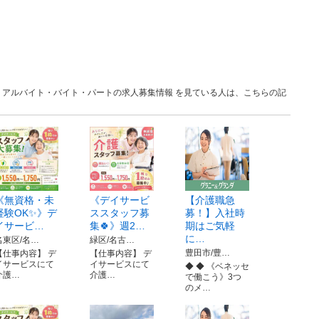
愛知 アルバイト・バイト・パートの求人募集情報 を見ている人は、こちらの記
《無資格・未
《デイサービ
【介護職急
経験OK✨》デ
ススタッフ募
募！】入社時
イサービ…
集🍀》週2…
期はご気軽
に…
名東区/名…
緑区/名古…
豊田市/豊…
【仕事内容】 デ
【仕事内容】 デ
イサービスにて
イサービスにて
◆ ◆ 《ベネッセ
介護…
介護…
で働こう》3つ
のメ…