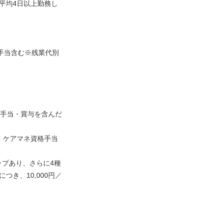
平均4日以上勤務し
士手当含む※残業代別
種手当・賞与を含んだ
）、ケアマネ資格手当
プあり、さらに4種
つき、10,000円／