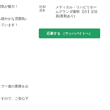
囲気が魅力！
社名/
メディカル・リハビリホー
店名
ムグランダ陽明 【介】正社
員(夜勤あり)
穏やかな雰囲気♪
しています！
応募する
（マッハバイトへ）
。
まで一連の業務をお
ますので、ご安心下