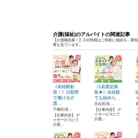
介護(福祉)のアルバイトの関連記事
【介護職急募！】入社時期はご気軽に相談を... 
事も見ています。
《未経験歓
《1名限定募
迎！》日勤帯
集🍀》未経験
で働ける介
でも始めら…
護…
天白区/名…
千種区/名…
【仕事内容】 デ
イサービスにて
【仕事内容】 デ
介護…
イサービスにて
介護…