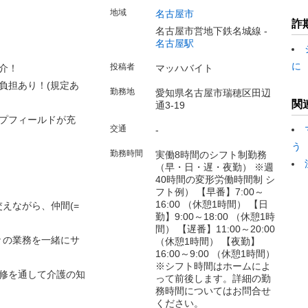
地域
名古屋市
詐
名古屋市営地下鉄名城線 -
名古屋駅
に
投稿者
介！
マッハバイト
負担あり！(規定あ
勤務地
愛知県名古屋市瑞穂区田辺
関
通3-19
プフィールドが充
交通
-
う
勤務時間
実働8時間のシフト制勤務
（早・日・遅・夜勤） ※週
40時間の変形労働時間制 シ
フト例） 【早番】7:00～
16:00 （休憩1時間） 【日
えながら、仲間(=
勤】9:00～18:00 （休憩1時
間） 【遅番】11:00～20:00
々の業務を一緒にサ
（休憩1時間） 【夜勤】
16:00～9:00 （休憩1時間）
※シフト時間はホームによ
修を通して介護の知
って前後します。詳細の勤
務時間についてはお問合せ
ください。