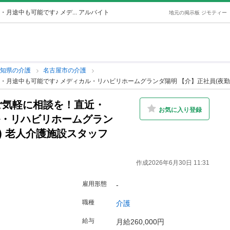
途中も可能です♪ メデ... アルバイト
地元の掲示板 ジモティー
愛知県の介護
名古屋市の介護
月途中も可能です♪ メディカル・リハビリホームグランダ陽明 【介】正社員(夜勤
ご気軽に相談を！直近・
お気に入り登録
ル・リハビリホームグラン
) 老人介護施設スタッフ
作成2026年6月30日 11:31
雇用形態
-
職種
介護
給与
月給260,000円