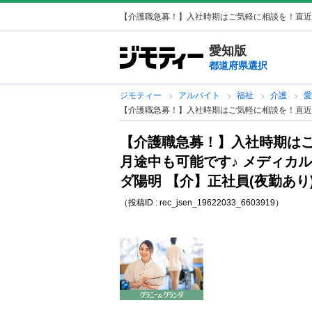
【介護職急募！】入社時期はご気軽に相談を！直近・月
愛知版
都道府県選択
ジモティー
アルバイト
福祉
介護
【介護職急募！】入社時期はご気軽に相談を！直近・
【介護職急募！】入社時期は
月途中も可能です♪ メディカ
ダ陽明 【介】正社員(夜勤あり
（投稿ID : rec_jsen_19622033_6603919）