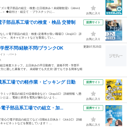
イズ☆電子部品の組立・検査♪土日祝休み！未経験歓迎♪《Jdnn1
＞ ◆組付け・組立て ・プラスチックに...
お気に入り
電子部品系工場での検査・検品 交替制
提携サイト
なし☆電子部品の組立・検査♪定着率が良い職場◎《Jcsj1C》 詳
ジャ、 光キャビネットなどを製造してい...
お気に入り
更新07月25日
学歴不問/経験不問/ブランクOK
イト・パート
ス
う組立検査スタッフ。土日休みの平日勤務で、資格不問・学歴不
方に適した募集です。 未経験でも大丈夫! 誰でもできる簡単な軽
械系工場での軽作業・ピッキング 日勤
提携サイト
ラミック製品の組立や設備保全など♪《Jcqu1C》 詳細情報 ＼懸
とは… 電線と鉄塔を電気が漏れないよう...
お気に入り
電子部品系工場での組立・加...
提携サイト
安心◎電子部品の組立てなど♪日勤&土日休み！《Jclc1C》 詳細
キャビネットなどを製造しています！ ...
お気に入り