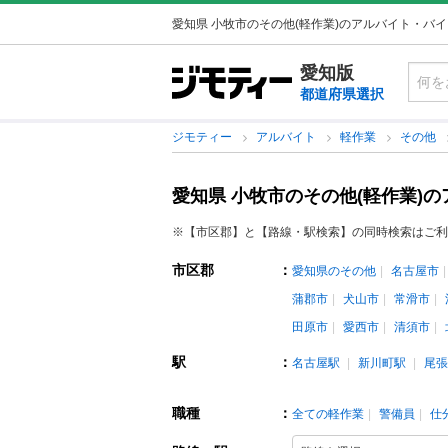
愛知県 小牧市のその他(軽作業)のアルバイト・バ
愛知版
都道府県選択
ジモティー
アルバイト
軽作業
その他
愛知県 小牧市のその他(軽作業)
※【市区郡】と【路線・駅検索】の同時検索はご利
市区郡
：
愛知県のその他
名古屋市
蒲郡市
犬山市
常滑市
田原市
愛西市
清須市
駅
：
名古屋駅
新川町駅
尾張
職種
：
全ての軽作業
警備員
仕