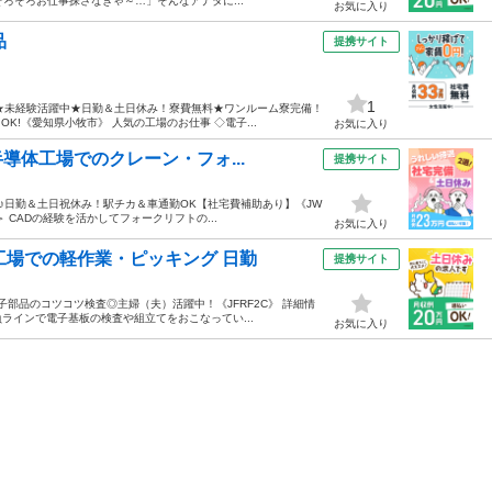
「そろそろお仕事探さなきゃ～…」そんなアナタに...
お気に入り
品
提携サイト
1
★未経験活躍中★日勤＆土日休み！寮費無料★ワンルーム寮完備！
K!《愛知県小牧市》 人気の工場のお仕事 ◇電子...
お気に入り
導体工場でのクレーン・フォ...
提携サイト
ア♪日勤＆土日祝休み！駅チカ＆車通勤OK【社宅費補助あり】《JW
 CADの経験を活かしてフォークリフトの...
お気に入り
工場での軽作業・ピッキング 日勤
提携サイト
部品のコツコツ検査◎主婦（夫）活躍中！《JFRF2C》 詳細情
ラインで電子基板の検査や組立てをおこなってい...
お気に入り