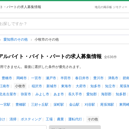
イト・パートの求人募集情報
地元の掲示板 ジモティー
愛知県のその他
小牧市のその他
のアルバイト・バイト・パートの求人募集情報
全636件
用できません。最後に選択した条件が優先されます。
豊橋市
岡崎市
一宮市
瀬戸市
半田市
春日井市
豊川市
津島市
碧
江南市
小牧市
稲沢市
新城市
東海市
大府市
知多市
知立市
尾張
北名古屋市
弥富市
みよし市
あま市
長久手市
愛知郡
海部郡
知多郡
一宮駅
豊橋駅
三好ヶ丘駅
栄町駅
金山駅
刈谷駅
尾張旭駅
東岡
分け
清掃
ポスティング
工場
農業
運転代行
その他