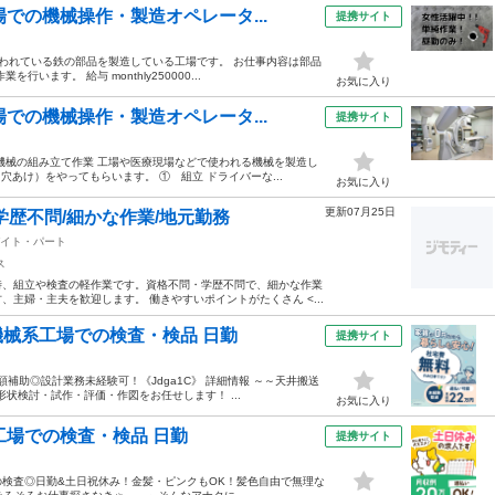
での機械操作・製造オペレータ...
提携サイト
使われている鉄の部品を製造している工場です。 お仕事内容は部品
ます。 給与 monthly250000...
お気に入り
での機械操作・製造オペレータ...
提携サイト
機械の組み立て作業 工場や医療現場などで使われる機械を製造し
あけ）をやってもらいます。 ① 組立 ドライバーな...
お気に入り
更新07月25日
学歴不問/細かな作業/地元勤務
イト・パート
ス
7時、組立や検査の軽作業です。資格不問・学歴不問で、細かな作業
主婦・主夫を歓迎します。 働きやすいポイントがたくさん <...
機械系工場での検査・検品 日勤
提携サイト
補助◎設計業務未経験可！《Jdga1C》 詳細情報 ～～天井搬送
状検討・試作・評価・作図をお任せします！ ...
お気に入り
工場での検査・検品 日勤
提携サイト
検査◎日勤&土日祝休み！金髪・ピンクもOK！髪色自由で無理な