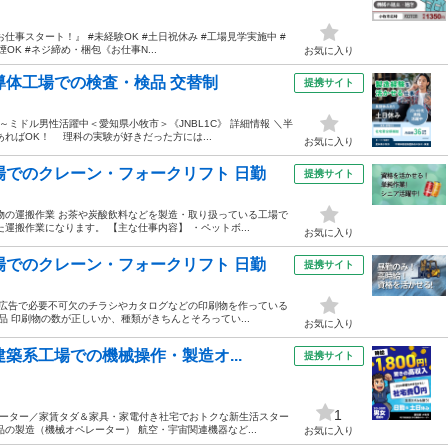
事スタート！』 #未経験OK #土日祝休み #工場見学実施中 #
煙OK #ネジ締め・梱包《お仕事N...
お気に入り
導体工場での検査・検品 交替制
提携サイト
ミドル男性活躍中＜愛知県小牧市＞《JNBL1C》 詳細情報 ＼半
ればOK！ 理科の実験が好きだった方には...
お気に入り
場でのクレーン・フォークリフト 日勤
提携サイト
物の運搬作業 お茶や炭酸飲料などを製造・取り扱っている工場で
運搬作業になります。 【主な仕事内容】 ・ペットボ...
お気に入り
場でのクレーン・フォークリフト 日勤
提携サイト
 広告で必要不可欠のチラシやカタログなどの印刷物を作っている
品 印刷物の数が正しいか、種類がきちんとそろってい...
お気に入り
築系工場での機械操作・製造オ...
提携サイト
1
ペレーター／家賃タダ＆家具・家電付き社宅でおトクな新生活スター
の製造（機械オペレーター） 航空・宇宙関連機器など...
お気に入り