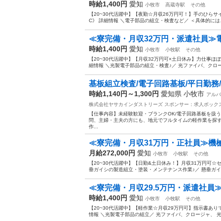
時給1,400円
愛知
小牧市
高蔵寺駅
その他
【20~30代活躍中】【夜勤☆月収26万円可！】手のひらサ
C》 詳細情報 ＼電子部品の組立・検査など／ ＜具体的には…
≪寮完備・月収32万円・派遣社員≫
時給1,400円
愛知
小牧市
小牧駅
その他
【20~30代活躍中】【月収32万円可×土日休み】力仕事ほぼ
細情報 ＼光製電子部品の組立・検査♪／ 光ファイバ、クロー
基板組立検査/電子回路基板/平日勤務/
時給1,140円～1,300円
愛知県 小牧市
アルバ
株式会社ヤサカインダストリーズ
スポンサー：求人ボック
【仕事内容】未経験歓迎・ブランクOK/電子回路基板を扱
問、主婦・主夫の方にも、地元でフルタイムの軽作業を探す
作...
≪寮完備・月収31万円・正社員≫機
月給272,000円
愛知
小牧市
小牧駅
その他
【20~30代活躍中】【日勤&土日休み！】月収31万円可☆セ
垂ガイシの製造組立・塗装・メンテナンス作業♪／ 懸垂ガイシ
≪寮完備・月収29.5万円・派遣社員≫
時給1,400円
愛知
小牧市
小牧駅
その他
【20~30代活躍中】【軽作業☆月収29万円可】指示書ありで
情報 ＼光製電子部品の組立／ 光ファイバ、クロージャ、 光