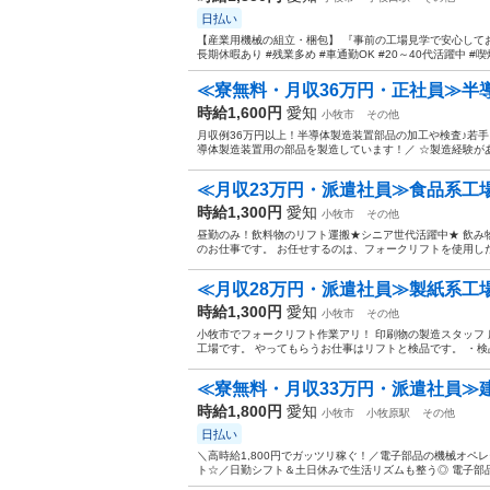
日払い
【産業用機械の組立・梱包】 『事前の工場見学で安心してお仕
長期休暇あり #残業多め #車通勤OK #20～40代活躍中 #喫
≪寮無料・月収36万円・正社員≫半
時給1,600円
愛知
小牧市
その他
月収例36万円以上！半導体製造装置部品の加工や検査♪若手～
導体製造装置用の部品を製造しています！／ ☆製造経験があ
≪月収23万円・派遣社員≫食品系工
時給1,300円
愛知
小牧市
その他
昼勤のみ！飲料物のリフト運搬★シニア世代活躍中★ 飲み
のお仕事です。 お任せするのは、フォークリフトを使用した
≪月収28万円・派遣社員≫製紙系工
時給1,300円
愛知
小牧市
その他
小牧市でフォークリフト作業アリ！ 印刷物の製造スタッフ
工場です。 やってもらうお仕事はリフトと検品です。 ・検
≪寮無料・月収33万円・派遣社員≫建
時給1,800円
愛知
小牧市
小牧原駅
その他
日払い
＼高時給1,800円でガッツリ稼ぐ！／電子部品の機械オ
ト☆／日勤シフト＆土日休みで生活リズムも整う◎ 電子部品