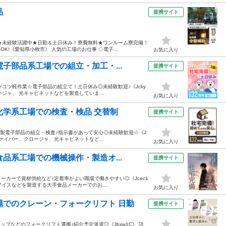
品
提携サイト
★未経験活躍中★日勤＆土日休み！寮費無料★ワンルーム寮完備！
K!《愛知県小牧市》 人気の工場のお仕事 ◇電子...
お気に入り
子部品系工場での組立・加工・...
提携サイト
ツコツ軽作業☆電子部品の組立て！土日休み◎未経験歓迎♪《Jcky
ージャ、 光キャビネットなどを製造していま...
お気に入り
化学系工場での検査・検品 交替制
提携サイト
☆光製電子部品の組立・検査♪指示書があって安心◎未経験歓迎☆《J
ファイバー、クロージャ、光キャビネットなど...
お気に入り
品系工場での機械操作・製造オ...
提携サイト
ーカーで資材供給など♪定着率がよい職場で働きやすい◎《Jcec1
アイスなどを製造する大手食品メーカーでのお...
お気に入り
場でのクレーン・フォークリフト 日勤
提携サイト
ップなどのフォークリフト運搬♪紹介予定派遣◎《Jbxw1C》 詳