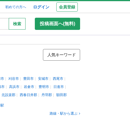
ログイン
会員登録
初めての方へ
投稿画面へ(無料)
検索
人気キーワード
南市
刈谷市
豊田市
安城市
西尾市
旭市
高浜市
岩倉市
豊明市
日進市
北設楽郡
西春日井郡
丹羽郡
額田郡
崎駅
路線・駅から選ぶ