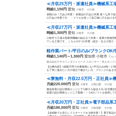
≪月収25万円・派遣社員≫機械系工場
時給1,150円
愛知
小牧市
その他
昼勤のみ！穴あけ作業！ 鉄製品の穴あけ作業 様々な所で
の穴あけ作業です。 ・ドリルを使って加工物に穴をあける作業を行い
≪月収27万円・派遣社員≫機械系工場
時給1,300円
愛知
小牧市
その他
小牧市で工場＆医療用機械の組み立て作業！ 産業や医療用
ている工場です。 こちらの3つの作業（組立・仕上げ加工・穴
軽作業パート/平日のみ/ブランクOK/
時給1,140円～1,300円
愛知県 小牧市
アルバ
株式会社ヤサカインダストリーズ
スポンサー：求人ボック
【仕事内容】<経験不問で仕事復帰にも>平日のみ9時～1
を丁寧に進めたい方や地元で働きたい方、ブランクのある方、
≪寮無料・月収22.5万円・正社員≫
月給220,000円
愛知
小牧市
小牧口駅
その他
搬送装置の設計開発エンジニア◎駅チカ徒歩５分♪社宅費全額
装置の設計開発エンジニア業務～～ CADソフトを使用して形
≪月収20万円・正社員≫電子部品系
月給186,000円
愛知
小牧市
小牧原駅
その他
【未経験でも安心してスタートできる軽作業！】電子部品の