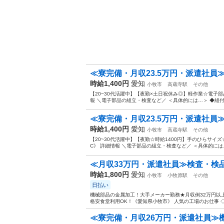
≪寮完備・月収23.5万円・派遣社員≫
時給1,400円
愛知
小牧市
高蔵寺駅
その他
【20~30代活躍中】【夜勤×土日祝休み◎】軽作業☆電子部
報 ＼電子部品の組立・検査など／ ＜具体的には…＞ ◆組付け
≪寮完備・月収23.5万円・派遣社員≫
時給1,400円
愛知
小牧市
高蔵寺駅
その他
【20~30代活躍中】【夜勤☆時給1400円】手のひらサイ
C》 詳細情報 ＼電子部品の組立・検査など／ ＜具体的には…
≪月収33万円・派遣社員≫検査・検
時給1,800円
愛知
小牧市
小牧原駅
その他
日払い
機械部品の金属加工！大手メーカー勤務★月収例32万円以
格安食堂利用OK！《愛知県小牧市》 人気の工場のお仕事 ◇
≪寮完備・月収26万円・派遣社員≫機