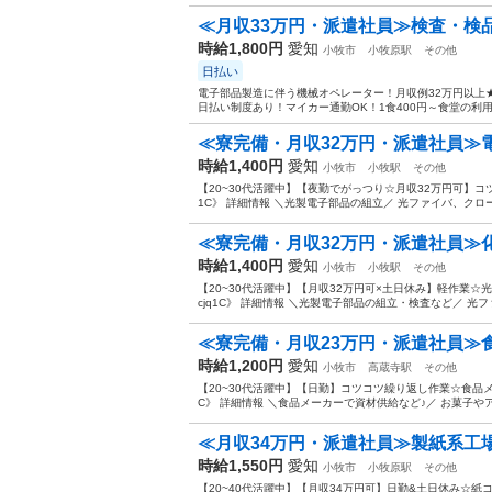
≪月収33万円・派遣社員≫検査・検
時給1,800円
愛知
小牧市
小牧原駅
その他
日払い
電子部品製造に伴う機械オペレーター！月収例32万円以上
日払い制度あり！マイカー通勤OK！1食400円～食堂の利用O
≪寮完備・月収32万円・派遣社員≫電
時給1,400円
愛知
小牧市
小牧駅
その他
【20~30代活躍中】【夜勤でがっつり☆月収32万円可】コ
1C》 詳細情報 ＼光製電子部品の組立／ 光ファイバ、クロ
≪寮完備・月収32万円・派遣社員≫
時給1,400円
愛知
小牧市
小牧駅
その他
【20~30代活躍中】【月収32万円可×土日休み】軽作業
cjq1C》 詳細情報 ＼光製電子部品の組立・検査など／ 光
≪寮完備・月収23万円・派遣社員≫食
時給1,200円
愛知
小牧市
高蔵寺駅
その他
【20~30代活躍中】【日勤】コツコツ繰り返し作業☆食品メ
C》 詳細情報 ＼食品メーカーで資材供給など♪／ お菓子や
≪月収34万円・派遣社員≫製紙系工
時給1,550円
愛知
小牧市
小牧原駅
その他
【20~40代活躍中】【月収34万円可】日勤&土日休み☆紙コ