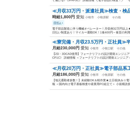
く働ける♪《JFRF3C》 詳細情報 ＼電子部品の検査！／ 
≪月収33万円・派遣社員≫検査・検
時給1,800円
愛知
小牧市
小牧原駅
その他
日払い
電子部品製造に伴う機械オペレーター！月収例32万円以上
日払い制度あり！マイカー通勤OK！1食400円～食堂の利用O
≪寮完備・月収23.5万円・正社員≫半
月給230,000円
愛知
小牧市
小牧口駅
その他
【2D・3DCAD使用】フォークリフトの設計開発エンジニ
CP1C》 詳細情報 ＜フォークリフトの設計開発エンジニア＞
≪月収20万円・正社員≫電子部品系
月給186,000円
愛知
小牧市
小牧原駅
その他
【地元通勤者多数！】未経験OK＆軽作業★土日祝休み☆電子
報 ＜国内向け電子基板検査や産業用PC組立て＞ 小規模請負