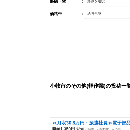
路線・駅
：
価格帯
：
小牧市のその他(軽作業)の投稿一
≪月収30.8万円・派遣社員≫電子部品
時給1,350円
愛知
小牧市
小牧口駅
その他