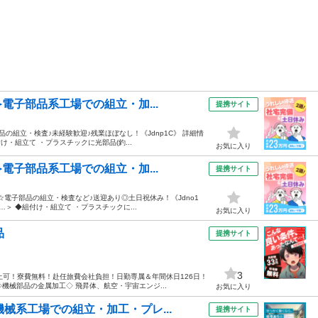
電子部品系工場での組立・加...
提携サイト
品の組立・検査♪未経験歓迎♪残業ほぼなし！《Jdnp1C》 詳細情
・組立て ・プラスチックに光部品(釣...
お気に入り
電子部品系工場での組立・加...
提携サイト
ズ☆電子部品の組立・検査など♪送迎あり◎土日祝休み！《Jdno1
＞ ◆組付け・組立て ・プラスチックに...
お気に入り
品
提携サイト
3
上可！寮費無料！赴任旅費会社負担！日勤専属＆年間休日126日！
機械部品の金属加工◇ 飛昇体、航空・宇宙エンジ...
お気に入り
械系工場での組立・加工・プレ...
提携サイト