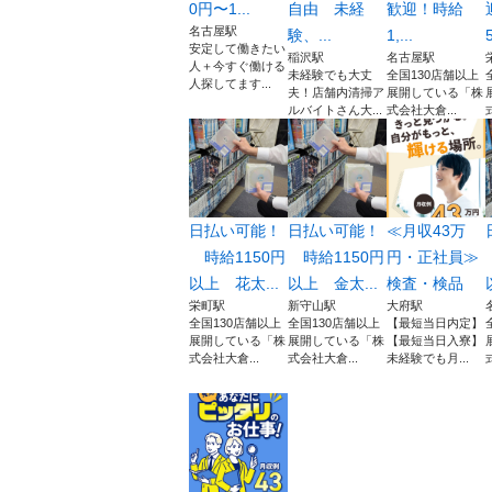
0円〜1...
自由 未経
歓迎！時給
名古屋駅
験、...
1,...
5
安定して働きたい
稲沢駅
名古屋駅
人＋今すぐ働ける
未経験でも大丈
全国130店舗以上
人探してます...
夫！店舗内清掃ア
展開している「株
ルバイトさん大...
式会社大倉...
日払い可能！
日払い可能！
≪月収43万
時給1150円
時給1150円
円・正社員≫
以上 花太...
以上 金太...
検査・検品
栄町駅
新守山駅
大府駅
全国130店舗以上
全国130店舗以上
【最短当日内定】
展開している「株
展開している「株
【最短当日入寮】
式会社大倉...
式会社大倉...
未経験でも月...