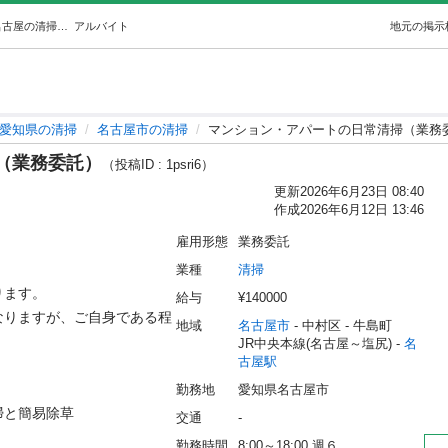
マンション・アパートの日常清掃（業務委託） (金森) 名古屋の清掃の無料求人広告・アルバイト・バイト募集情報｜ジモティー
アルバイト
地元の掲示
愛知県の清掃
名古屋市の清掃
マンション・アパートの日常清掃（業務
（業務委託）
（投稿ID : 1psri6）
更新
2026年6月23日 08:40
作成
2026年6月12日 13:46
雇用形態
業務委託
業種
清掃
す。

給与
¥140000
なりますが、ご自身である程
地域
名古屋市
 - 中村区
 - 牛島町
JR中央本線(名古屋～塩尻) - 
名
古屋駅
勤務地
愛知県名古屋市
易除草

交通
-
勤務時間
8:00～18:00 週６