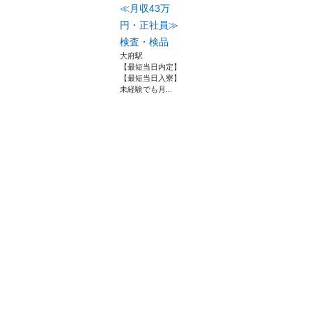
≪月収43万
円・正社員≫
検査・検品
大府駅
【最短当日内定】
【最短当日入寮】
未経験でも月...