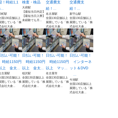
迎！時給1,1
検査・検品
交通費支
交通費支
大府駅
...
給！...
給！...
【最短当日内定】
栄町駅
名古屋駅
新守山駅
【最短当日入寮】
全国130店舗以上
全国130店舗以上
全国130店舗以上
未経験でも月...
展開している「株
展開している「株
展開している「株
式会社大倉...
式会社大倉...
式会社大倉...
日払い可能！
日払い可能！
日払い可能！
日払い可能！
時給1150円
時給1150円
時給1150円
インターネ
以上 金太...
以上 金太...
以上 マッ...
ット＆DVD
名古屋駅
稲沢駅
名古屋市
...
全国130店舗以上
全国130店舗以上
全国130店舗以上
今池駅
展開している「株
展開している「株
展開している「株
全国130店舗以上
式会社大倉...
式会社大倉...
式会社大倉...
展開している「株
式会社大倉...