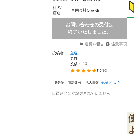
社名/
合同会社Growth
店名
お問い合わせの受付は
終了いたしました。
違反を報告
注意事項
投稿者
金森
男性
投稿： 
13
5.0
(
10
)
認証とは
身分証
電話番号
法人書類
自己紹介文が設定されていません