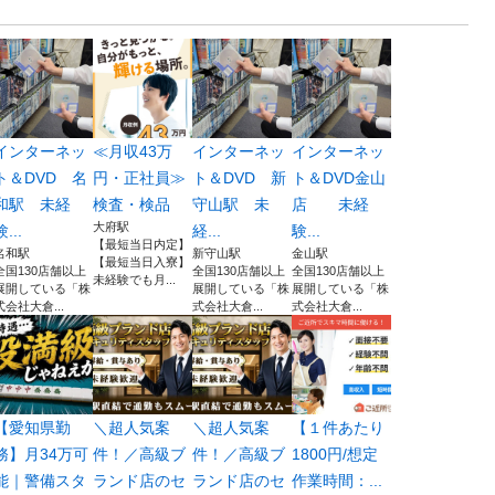
インターネッ
≪月収43万
インターネッ
インターネッ
ト＆DVD 名
円・正社員≫
ト＆DVD 新
ト＆DVD金山
和駅 未経
検査・検品
守山駅 未
店 未経
大府駅
験...
経...
験...
【最短当日内定】
名和駅
新守山駅
金山駅
【最短当日入寮】
全国130店舗以上
全国130店舗以上
全国130店舗以上
未経験でも月...
展開している「株
展開している「株
展開している「株
式会社大倉...
式会社大倉...
式会社大倉...
【愛知県勤
＼超人気案
＼超人気案
【１件あたり
務】月34万可
件！／高級ブ
件！／高級ブ
1800円/想定
能｜警備スタ
ランド店のセ
ランド店のセ
作業時間：...