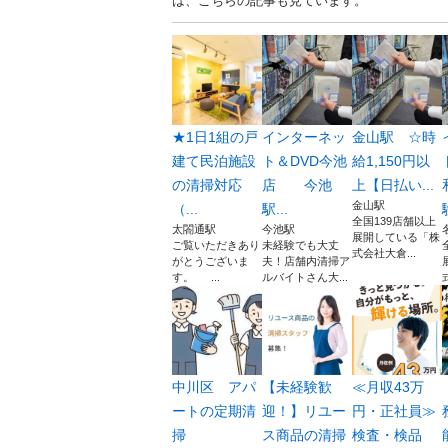
は、こちらの記事も見ています。
★1日1組の戸
インターネッ
金山駅 ☆時
建て民泊施設
ト＆DVD今池
給1,150円以
の清掃対応
店 今池
上【日払い...
金山駅
（...
駅...
全国139店舗以上
太閤通駅
今池駅
展開している「株
ご覧いただきあり
未経験でも大丈
式会社大倉...
がとうございま
夫！店舗内清掃ア
す。 ...
ルバイトさん大...
中川区 アパ
【未経験歓
≪月収43万
ートの定期清
迎！】リユー
円・正社員≫
掃
ス商品の清掃
検査・検品