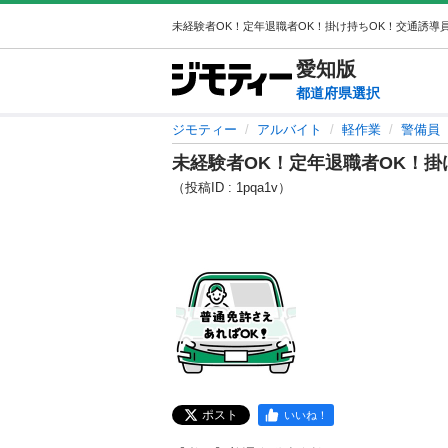
愛知
版
都道府県選択
ジモティー
アルバイト
軽作業
警備員
未経験者OK！定年退職者OK！掛
（投稿ID : 1pqa1v）
ポスト
いいね！