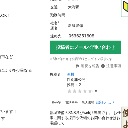
交通
大海駅
勤務時間
K！

社名/
新城警備
店名
連絡先
投稿者にメールで問い合わせ
市など

※問い合わせは会員登録とログイン必須です
違反を報告
注意事項
場により多少異なる

投稿者
滝川
性別非公開
投稿： 
2
0.0
認証とは
身分証
電話番号
法人書類
います！

新城警備のSNS及びweb担当者です。 お仕
事に関する採用や依頼のお問い合わせはお
す

電話にて...