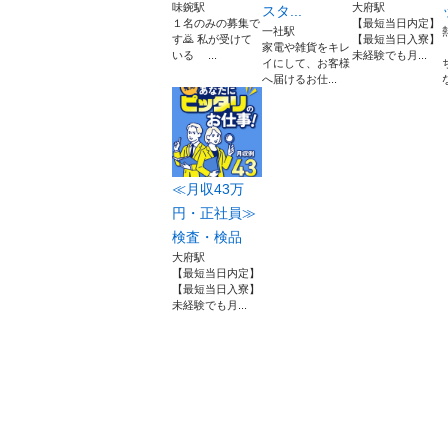
味鋺駅
大府駅
スタ...
１名のみの募集で
【最短当日内定】
一社駅
す🙇 私が受けて
【最短当日入寮】
家電や雑貨をキレ
いる ...
未経験でも月...
イにして、お客様
へ届けるお仕...
≪月収43万
円・正社員≫
検査・検品
大府駅
【最短当日内定】
【最短当日入寮】
未経験でも月...