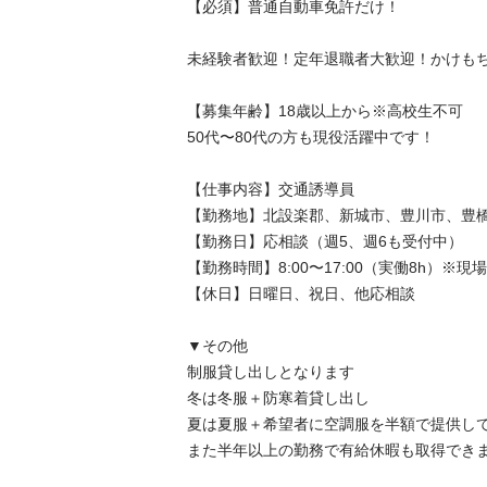
【必須】普通自動車免許だけ！

未経験者歓迎！定年退職者大歓迎！かけもちO
【募集年齢】18歳以上から※高校生不可

50代〜80代の方も現役活躍中です！

【仕事内容】交通誘導員

【勤務地】北設楽郡、新城市、豊川市、豊橋
【勤務日】応相談（週5、週6も受付中）

【勤務時間】8:00〜17:00（実働8h）※現
【休日】日曜日、祝日、他応相談

▼その他

制服貸し出しとなります

冬は冬服＋防寒着貸し出し

夏は夏服＋希望者に空調服を半額で提供して
また半年以上の勤務で有給休暇も取得できま