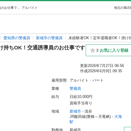
未経験者OK！定年退職者OK！掛け持ちOK！交通誘導員のお仕事です (滝川) 大海の警備員の無料求人広告・アルバイト・バイト募集情報｜ジモティー
アルバイト
地元の掲示
愛知県の警備員
新城市の警備員
未経験者OK！定年退職者OK！掛け
け持ちOK！交通誘導員のお仕事です
3
お気に入り登録
更新
2026年7月27日 06:56
作成
2026年6月9日 09:35
雇用形態
アルバイト・パート
業種
警備員
給与
日給10,000円
資格手当有り
地域
新城市
 - 浅谷
JR飯田線(豊橋～天竜峡) - 
大海
駅
勤務地
新城市