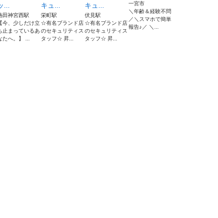
一宮市
ッ...
キュ...
キュ...
＼年齢＆経験不問
熱田神宮西駅
栄町駅
伏見駅
／＼スマホで簡単
【今、少しだけ立
☆有名ブランド店
☆有名ブランド店
報告♪／ ＼...
ち止まっているあ
のセキュリティス
のセキュリティス
なたへ。】 ...
タッフ☆ 昇...
タッフ☆ 昇...