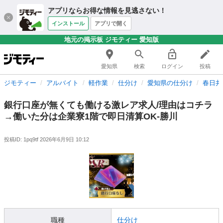
アプリならお得な情報を見逃さない！
インストール
アプリで開く
地元の掲示板 ジモティー 愛知版
愛知県
検索
ログイン
投稿
ジモティー
アルバイト
軽作業
仕分け
愛知県の仕分け
春日井
銀行口座が無くても働ける激レア求人/理由はコチラ
→働いた分は企業寮1階で即日清算OK-勝川
投稿ID: 1pq9tf
2026年6月9日 10:12
職種
仕分け