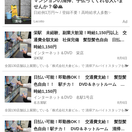
マンションの清掃、手伝ってくれる人いま
せんか？😭🙏
日給例1万円〜 / 登録不要！高時給求人多数✨
Lacotto
Ad
栄駅 未経験、副業大歓迎！時給1,150円以上 交
通費全額支給 社保完備 髪型髪色自由 日払
い、週払いOK！ 店舗内清掃アルバイト 1日4時
時給1,150円
インターネット＆DVD 栄店
間以上 週1日からOK
栄町駅
8月6日
全国130店舗以上展開している「株式会社大倉ビル」で 清掃アルバイトスタッフを募集して
愛知
名古屋市
栄町駅
清掃
フリーダイヤル
日払い可能！即勤務OK！ 交通費支給！ 髪型髪
色自由！！ 駅チカ！ DVD＆ネットルーム 清
掃バイトスタッフ！
時給1,150円
インターネット＆DVD 名駅1号店
名古屋駅
8月6日
全国130店舗以上展開している「株式会社大倉ビル」で 清掃アルバイトスタッフを募集して
愛知
名古屋市
名古屋駅
清掃
スタッフ
日払い可能！即勤務OK！ 交通費支給！ 髪型髪
色自由！駅チカ！ DVD＆ネットルーム 清掃バ