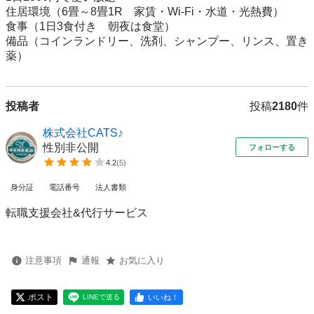
住居環境（6畳～8畳1R　家賃・Wi-Fi・水道・光熱費）

食事（1日3食付き　朝夜は食堂）

備品（コインランドリー、洗剤、シャンプー、リンス、置き
薬）
投稿者
投稿
2180
件
株式会社CATS♪
性別非公開
フォローする
4.2
(
5
)
身分証
電話番号
法人書類
転職支援会社&代行サービス
注意事項
通報
お気に入り
ポスト
いいね！
LINEで送る