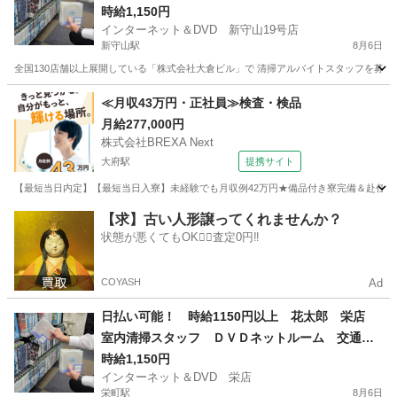
イトスタッフ！
時給1,150円
インターネット＆DVD 新守山19号店
新守山駅
8月6日
全国130店舗以上展開している「株式会社大倉ビル」で 清掃アルバイトスタッフを募集して
愛知
名古屋市
新守山駅
清掃
スタッフ
≪月収43万円・正社員≫検査・検品
月給277,000円
株式会社BREXA Next
大府駅
提携サイト
【最短当日内定】【最短当日入寮】未経験でも月収例42万円★備品付き寮完備＆赴任旅費
愛知
大府市
大府駅
その他
【求】古い人形譲ってくれませんか？
状態が悪くてもOK🙆‍♀️査定0円‼️
COYASH
Ad
日払い可能！ 時給1150円以上 花太郎 栄店
室内清掃スタッフ ＤＶＤネットルーム 交通費
支給！ 髪型髪色自由！ 週2～ＯＫ！1日4ｈ～Ｏ
時給1,150円
インターネット＆DVD 栄店
Ｋ！
栄町駅
8月6日