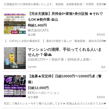
介護施設内での清掃員を募集いたします。 無資格、未経験者歓迎！ 共用部、居室内の清掃。 
愛知
名古屋市
春田駅
清掃
【完全支援版】所持金0×家無×身分証無 ★それで
もOK★軽作業-金山
時給1,400円
株式会社CATS
金山駅
8月6日
【 CATSなら全部が爆速対応 】 最短1分後折り返しの「爆速面接」 最短当日回答の「
愛知
名古屋市
金山駅
仕分け
個室
マンションの清掃、手伝ってくれる人いま
せんか？😭🙏
日給例1万円〜 / 登録不要！高時給求人多数✨
Lacotto
Ad
【急募🔥安定枠】日給10000円〜15000円💰（警
備）
日給12,000円
KENコーポレーション
名古屋駅
8月6日
安定して働きたい人＋今すぐ働ける人探してます🔥 現場はあるけど人が足りてません🙏 ー