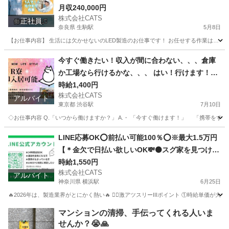
県版
月収240,000円
株式会社CATS
正社員
奈良県 生駒駅
5月8日
【お仕事内容】 生活には欠かせないのLED製造のお仕事です！ お任せする作業は… ・ピ
奈良
生駒市
生駒駅
工場
CATS
今すぐ働きたい！収入が間に合わない、、、倉庫
か工場なら行けるかな、、、 はい！行けます！！-
渋谷
時給1,400円
株式会社CATS
アルバイト
東京都 渋谷駅
7月10日
◇お仕事内容 Q.「いつから働けますか？」 A.・ 「今すぐ働けます！」 「携帯を
東京
渋谷区
渋谷駅
仕分け
給料
LINE応募OK⭕️前払い可能100％⭕️※最大1.5万円
【＊金欠で日払い欲しいOK💸⚫スグ家を見つけた
いOK🏠＊】今年の工場求人は、🔥好条件🔥が多い
時給1,550円
株式会社CATS
💯-横浜
アルバイト
神奈川県 横浜駅
6月25日
🔥2026年は、製造業界がとにかく熱い🔥 ❤️‍🔥激アツスリーIIIポイント ①時給単価が大幅アップ
神奈川
横浜市
横浜駅
仕分け
個室
マンションの清掃、手伝ってくれる人いま
せんか？😭🙏