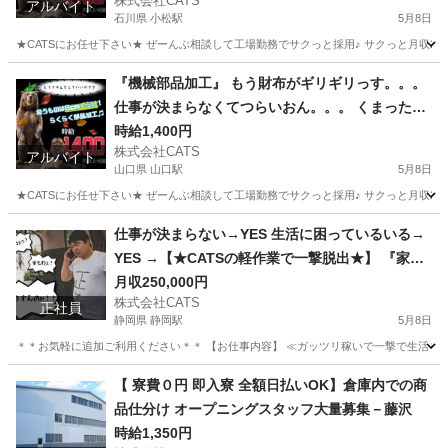
株式会社CATS
アルバイト
石川県 小松駅
5月8日
★CATSにお任せ下さい★ ぜーんぶ相談して工場勤務でサクっと採用♪ サクっと月収28
石川
小松市
小松駅
仕分け
時給
『機械部品加工』 もう財布がギリギリっす。。。
仕事が決まらなくてつらいおん。。。 くまったく
まった。。。－山口県版
時給1,400円
株式会社CATS
アルバイト
山口県 山口駅
5月8日
★CATSにお任せ下さい★ ぜーんぶ相談して工場勤務でサクっと採用♪ サクっと月収28
山口
山口市
山口駅
仕分け
時給
仕事が決まらない→YES 生活に困っているいる→
YES →【★CATSの軽作業で一撃脱出★】 『家賃0
円』『日払いOK』『高収入」-静岡県版
月収250,000円
株式会社CATS
正社員
静岡県 静岡駅
5月8日
＊＊お気軽に追加ご利用ください＊＊ 【お仕事内容】 ≪ガッツリ稼いで一撃で生活を立て直す
静岡
静岡市
静岡駅
工場
CATS
【 寮費０円 即入寮 全額日払いOK】倉庫内での商
品仕分け オープニングスタッフ大量募集－藤沢
時給1,350円