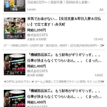
日給例1万円〜 / 登録不要！高時給求人多数✨
Lacotto
Ad
本気でお金がない…【生活支援＆即日入寮＆日払
い】で立て直す！-弁天町
時給1,250円
株式会社CATS
アルバイト
大阪府 弁天町駅
7月14日
[ア・パ]時給1,250円～2,625円 [契・派]日給10，800円～ [正社員]月給250,
大阪
大阪市
弁天町駅
仕分け
生活支援
『機械部品加工』 もう財布がギリギリっす。。。
仕事が決まらなくてつらいおん。。。 くまったく
まった。。。－新潟県版
時給1,400円
株式会社CATS
アルバイト
新潟県 長岡駅
5月8日
★CATSにお任せ下さい★ ぜーんぶ相談して工場勤務でサクっと採用♪ サクっと月収28
新潟
長岡市
長岡駅
仕分け
時給
『機械部品加工』 もう財布がギリギリっす。。。
仕事が決まらなくてつらいおん。。。 くまったく
まった。。。－石川県版
時給1,400円