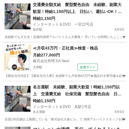
愛知
名古屋市
名古屋駅
警備員
交通費全額支給 髪型髪色自由 未経験、副業大
歓迎！時給1,150円以上 日払い、週払いOK！
店舗内清掃アルバイト 1日4時間以上 週1日から
時給1,150円
インターネット＆DVD 一宮22号店
OK
稲沢駅
8月6日
未経験でも大丈夫！店舗内清掃アルバイトさん大募集！ 空いている時間にちょこっとお小
愛知
一宮市
稲沢駅
清掃
フリーダイヤル
≪月収43万円・正社員≫検査・検品
月給277,000円
株式会社BREXA Next
大府駅
提携サイト
【最短当日内定】【最短当日入寮】未経験でも月収例42万円★備品付き寮完備＆赴任旅費
愛知
大府市
大府駅
その他
名古屋駅 未経験、副業大歓迎！時給1,150円以
上 交通費支給 社保完備 髪型髪色自由 日払
い、週払いOK！ 店舗内清掃アルバイト 1日4時
時給1,150円
インターネット＆DVD 名駅1号店
間以上 週1日からOK
名古屋駅
8月6日
全国130店舗以上展開している「株式会社大倉ビル」で 清掃アルバイトスタッフを募集して
愛知
名古屋市
名古屋駅
清掃
フリーダイヤル