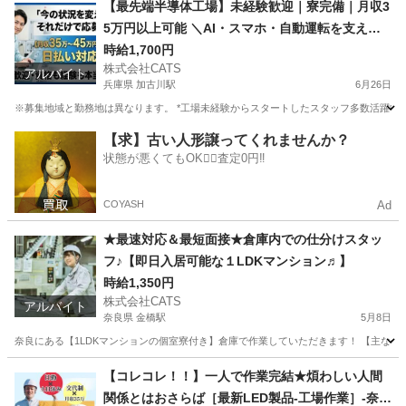
【最先端半導体工場】未経験歓迎｜寮完備｜月収3
5万円以上可能 ＼AI・スマホ・自動運転を支える
最先端技術！／ 今話題の半導体業界で働きません
時給1,700円
株式会社CATS
か？-加古川
アルバイト
兵庫県 加古川駅
6月26日
※募集地域と勤務地は異なります。 *工場未経験からスタートしたスタッフ多数活躍中！*
兵庫
加古川市
加古川駅
工場
個室
【求】古い人形譲ってくれませんか？
状態が悪くてもOK🙆‍♀️査定0円‼️
COYASH
Ad
★最速対応＆最短面接★倉庫内での仕分けスタッ
フ♪【即日入居可能な１LDKマンション♬】
時給1,350円
株式会社CATS
アルバイト
奈良県 金橋駅
5月8日
奈良にある【1LDKマンションの個室寮付き】倉庫で作業していただきます！ 【主な仕
奈良
橿原市
金橋駅
仕分け
スタッフ
【コレコレ！！】一人で作業完結★煩わしい人間
関係とはおさらば［最新LED製品-工場作業］-奈良