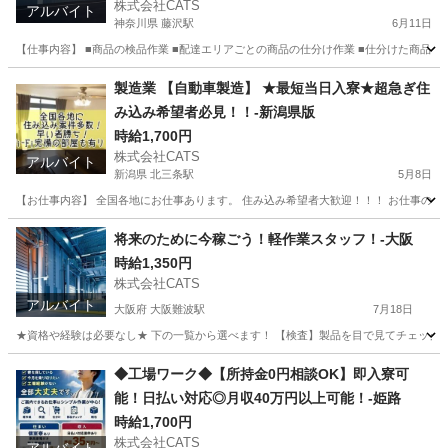
株式会社CATS
アルバイト
神奈川県 藤沢駅
6月11日
【仕事内容】 ■商品の検品作業 ■配達エリアごとの商品の仕分け作業 ■仕分けた商品を
神奈川
藤沢市
藤沢駅
仕分け
オープニング
製造業 【自動車製造】 ★最短当日入寮★超急ぎ住
み込み希望者必見！！-新潟県版
時給1,700円
株式会社CATS
アルバイト
新潟県 北三条駅
5月8日
【お仕事内容】 全国各地にお仕事あります。 住み込み希望者大歓迎！！！ お仕事の一部を公開！ こんなお仕事がありま
新潟
三条市
北三条駅
仕分け
住み込み
将来のために今稼ごう！軽作業スタッフ！-大阪
時給1,350円
株式会社CATS
アルバイト
大阪府 大阪難波駅
7月18日
★資格や経験は必要なし★ 下の一覧から選べます！ 【検査】製品を目で見てチェック 【
大阪
大阪市
大阪難波駅
仕分け
時給
◆工場ワーク◆【所持金0円相談OK】即入寮可
能！日払い対応◎月収40万円以上可能！-姫路
時給1,700円
株式会社CATS