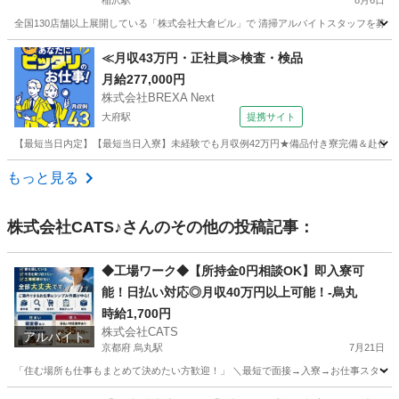
稲沢駅
8月6日
全国130店舗以上展開している「株式会社大倉ビル」で 清掃アルバイトスタッフを募集して
愛知
一宮市
稲沢駅
清掃
スタッフ
≪月収43万円・正社員≫検査・検品
月給277,000円
株式会社BREXA Next
大府駅
提携サイト
【最短当日内定】【最短当日入寮】未経験でも月収例42万円★備品付き寮完備＆赴任旅費
愛知
大府市
大府駅
その他
もっと見る
株式会社CATS♪
さんのその他の投稿記事：
◆工場ワーク◆【所持金0円相談OK】即入寮可
能！日払い対応◎月収40万円以上可能！‐烏丸
時給1,700円
株式会社CATS
アルバイト
京都府 烏丸駅
7月21日
「住む場所も仕事もまとめて決めたい方歓迎！」 ＼最短で面接→入寮→お仕事スタート！／
京都
京都市
烏丸駅
工場
個室