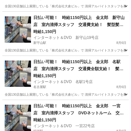
全国130店舗以上展開している「株式会社大倉ビル」で 清掃アルバイトスタッフを募集して
愛知
名古屋市
栄町駅
清掃
スタッフ
日払い可能！ 時給1150円以上 金太郎 新守山
店 室内清掃スタッフ 交通費支給！ 髪型髪色
自由！ 週2～OK！1日4ｈ～ＯＫ！
時給1,150円
インターネット＆DVD 新守山19号店
新守山駅
8月6日
全国130店舗以上展開している「株式会社大倉ビル」で 清掃アルバイトスタッフを募集して
愛知
名古屋市
新守山駅
清掃
スタッフ
日払い可能！ 時給1150円以上 金太郎 名駅
店 室内清掃スタッフ 交通費全額支給！ 髪型
髪色自由！ 週2～OK！1日4ｈ～ＯＫ！
時給1,150円
インターネット＆DVD 名駅1号店
名古屋駅
8月6日
全国130店舗以上展開している「株式会社大倉ビル」で 清掃アルバイトスタッフを募集して
愛知
名古屋市
名古屋駅
清掃
スタッフ
日払い可能！ 時給1150円以上 金太郎 一宮
店 室内清掃スタッフ DVDネットルーム 交通
費支給！ 髪型髪色自由！ 週2～OK！1日4ｈ～
時給1,150円
インターネット＆DVD 一宮22号店
ＯＫ！