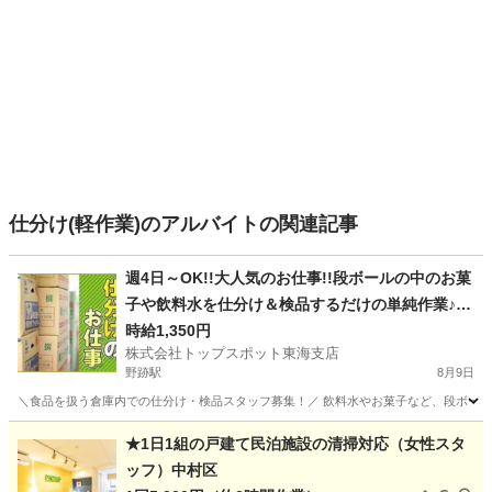
仕分け(軽作業)のアルバイトの関連記事
週4日～OK!!大人気のお仕事!!段ボールの中のお菓
子や飲料水を仕分け＆検品するだけの単純作業♪時
給1350円☆
時給1,350円
株式会社トップスポット東海支店
野跡駅
8月9日
＼食品を扱う倉庫内での仕分け・検品スタッフ募集！／ 飲料水やお菓子など、段ボールに
愛知
名古屋市
野跡駅
仕分け
スポット
★1日1組の戸建て民泊施設の清掃対応（女性スタ
ッフ）中村区