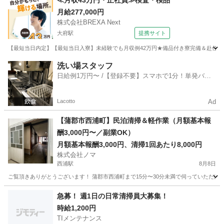
≪月収43万円・正社員≫検査・検品
月給277,000円
株式会社BREXA Next
大府駅
提携サイト
【最短当日内定】【最短当日入寮】未経験でも月収例42万円★備品付き寮完備＆赴任旅費
愛知
大府市
大府駅
その他
洗い場スタッフ
日給例1万円〜 /【登録不要】スマホで1分！単発バイ
ト一括検索✨
Lacotto
Ad
【蒲郡市西浦町】民泊清掃＆軽作業（月額基本報
酬3,000円〜／副業OK）
月額基本報酬3,000円、清掃1回あたり8,000円
株式会社ノマ
西浦駅
8月8日
ご覧頂きありがとうございます！ 蒲郡市西浦町まで15分〜30分未満で伺っていただけ
愛知
蒲郡市
西浦駅
清掃
スタッフ
急募！ 週1日の日常清掃員大募集！
時給1,200円
TIメンテナンス