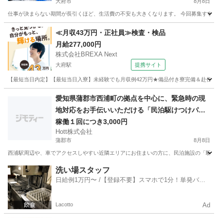
大府市
8月8日
仕事が決まらない期間が長引くほど、生活費の不安も大きくなります。 今回募集するの
愛知
大府市
工場
スタッフ
≪月収43万円・正社員≫検査・検品
月給277,000円
株式会社BREXA Next
大府駅
提携サイト
【最短当日内定】【最短当日入寮】未経験でも月収例42万円★備品付き寮完備＆赴任旅費
愛知
大府市
大府駅
その他
愛知県蒲郡市西浦町の拠点を中心に、緊急時の現
地対応をお手伝いいただける「民泊駆けつけパー
トナー」を募集します。 住宅宿泊事業法（民泊新
稼働１回につき3,000円
Hott株式会社
法）および蒲郡市の規定に伴い、苦情やトラブル
蒲郡市
8月8日
発生時に迅速に現地へ急行できる体制の構築を重
西浦駅周辺や、車でアクセスしやすい近隣エリアにお住まいの方に、民泊施設の「駆けつ
視しています。この行政の規定をクリアし、健全
な事業運営を継続するため、いざという時に車で
愛知
蒲郡市
軽作業
近隣
洗い場スタッフ
すぐに様子を見に行っていただける方を限定募集
日給例1万円〜 /【登録不要】スマホで1分！単発バイ
ト一括検索✨
します。 【ここがポイント！近隣エリアの方への
待遇】 契約締結後に10,000円を支給（先着1名限
Lacotto
Ad
定） 弊社規定に則り、契約締結後に駆けつけ体制