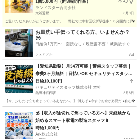
1回5,000円（約3時間作業）
ランドスター合同会社
太閤通駅
8月9日
ご覧いただきありがとうございます。 弊社では中村区役所駅徒歩１０分圏内に戸建て
愛知
名古屋市
太閤通駅
清掃
スタッフ
お皿洗い手伝ってくれる方、いませんか？
🥹
日給例1万円〜 面接なし / 履歴書不要！就業後すぐに
お給料がもらえる✨
シェアフル
Ad
【愛知県勤務】月34万可能｜警備スタッフ募集｜
寮費3ヶ月無料｜日払いOK セキュリティスタッフ
株式会社 本社 熱田神宮西
日給10,100円
セキュリティスタッフ株式会社 本社
熱田神宮西駅
8月8日
【今、少しだけ立ち止まっているあなたへ。】 例えば ●今すぐお金が必要だ ●住む場所に
愛知
名古屋市
熱田神宮西駅
警備員
保証人
💰【収入が途切れて焦っている方へ】未経験から
始めるスマート家電の製造スタッフ📱
時給1,600円
Ark株式会社