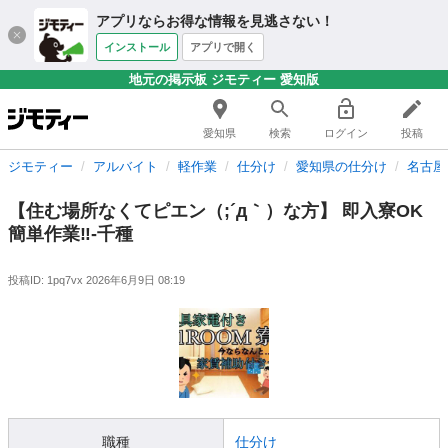
アプリならお得な情報を見逃さない！
インストール
アプリで開く
地元の掲示板 ジモティー 愛知版
愛知県
検索
ログイン
投稿
ジモティー
アルバイト
軽作業
仕分け
愛知県の仕分け
名古屋
【住む場所なくてピエン（;´д｀）な方】 即入寮OK
簡単作業‼-千種
投稿ID: 1pq7vx
2026年6月9日 08:19
職種
仕分け