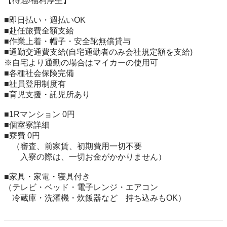
【待遇/福利厚生】

■即日払い・週払いOK

■赴任旅費全額支給

■作業上着・帽子・安全靴無償貸与

■通勤交通費支給(自宅通勤者のみ会社規定額を支給)

※自宅より通勤の場合はマイカーの使用可

■各種社会保険完備

■社員登用制度有

■育児支援・託児所あり

■1Rマンション 0円

■個室寮詳細

■寮費 0円

　（審査、前家賃、初期費用一切不要

　　入寮の際は、一切お金がかかりません）

■家具・家電・寝具付き

（テレビ・ベッド・電子レンジ・エアコン

　冷蔵庫・洗濯機・炊飯器など　持ち込みもOK）