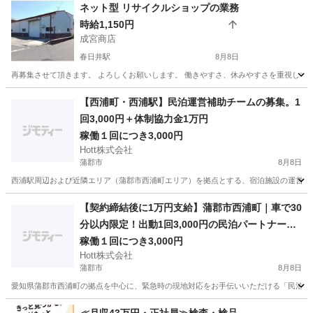
ネット型 リサイクルショップの業務
維持の協力
時給1,150円
成宮商店
春日井駅
8月8日
再募集させて頂きます。 よろしくお願いします。 働きやすさ、休みやすさを重視してます。 
愛知
春日井市
春日井駅
その他
時給
【西浦町・西浦駅】民泊運営補助チームの募集。1
回3,000円＋体制協力金1万円
稼働１回につき3,000円
Hott株式会社
蒲郡市
8月8日
西浦駅周辺および近隣エリア（蒲郡市西浦町エリア）を拠点とする、宿泊施設の運営サポ
愛知
蒲郡市
その他
宿泊施設
【契約締結後に1万円支給】蒲郡市西浦町｜車で30
分以内限定！出動1回3,000円の民泊パートナー募
集
稼働１回につき3,000円
Hott株式会社
蒲郡市
8月8日
愛知県蒲郡市西浦町の拠点を中心に、緊急時の現地対応をお手伝いいただける「民泊駆け
愛知
蒲郡市
軽作業
保健所