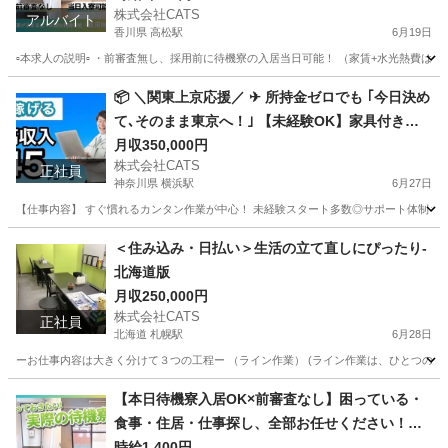
株式会社CATS
アルバイト
香川県 高松駅
6月19日
▫️本求人の説明▫️ ・前審査無し、採用前に待機寮の入居当日可能！ （家賃+水光熱費
香川
高松市
高松駅
仕分け
給料
📦 ＼関東上京応援／ ✈ 所持金ゼロでも ｢今日決め
て､そのまま東京へ！｣ 【未経験OK】家具付き寮
＆日払いで月収35万以上も◎-神奈川県版
月収350,000円
株式会社CATS
正社員
神奈川県 横浜駅
6月27日
【仕事内容】 すぐ慣れるカンタン作業が中心！ 未経験スタート多数◎サポート体制も充実
神奈川
横浜市
横浜駅
工場
未経験
＜住み込み・日払い＞生活の立て直しにぴったり-
北海道版
月収250,000円
株式会社CATS
正社員
北海道 札幌駅
6月28日
ーお仕事内容は大きく分けて３つの工程ー （ライン作業） (ライン作業は、ひとつの
北海道
札幌市
札幌駅
工場
住み込み
【本日待機寮入居OK×前審査なし】困っている・
食事・住居・仕事探し、全部お任せください！◎
完全サポート版◎軽作業-梅田
時給1,400円