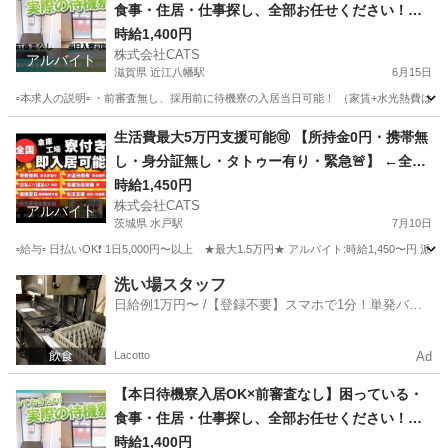
食事・住居・仕事探し、全部お任せください！◎
完全サポート版◎軽作業-近江八幡
時給1,400円
株式会社CATS
アルバイト
滋賀県 近江八幡駅
6月15日
▫️本求人の説明▫️ ・前審査無し、採用前に待機寮の入居当日可能！ （家賃+水光熱費
滋賀
近江八幡市
近江八幡駅
仕分け
時給
生活費最大5万円支援可能🉑 【所持金0円・携帯無
し・身分証無し・タトゥー有り・緊急🚨】 ←全て
応募OKです★工場内軽作業スタッフ（アルバイ
時給1,450円
株式会社CATS
ト・派遣・契約社員）-水戸
アルバイト
茨城県 水戸駅
7月10日
▫️給与▫️ 日払いOK❗️ 1日5,000円〜以上 ★最大1.5万円★ アルバイト:時給1,450〜円 派
茨城
水戸市
水戸駅
仕分け
ライン
洗い場スタッフ
日給例1万円〜 /【登録不要】スマホで1分！単発バイ
ト一括検索✨
Lacotto
Ad
【本日待機寮入居OK×前審査なし】困っている・
食事・住居・仕事探し、全部お任せください！◎
完全サポート版◎軽作業-高松
時給1,400円