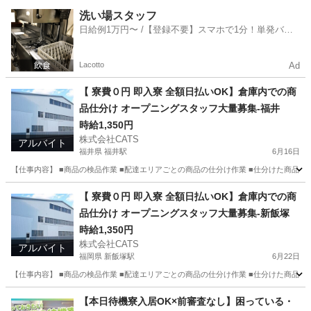
福岡
糟屋郡
新宮中央駅
仕分け
レア
洗い場スタッフ
日給例1万円〜 /【登録不要】スマホで1分！単発バイ
ト一括検索✨
Lacotto
Ad
【 寮費０円 即入寮 全額日払いOK】倉庫内での商
品仕分け オープニングスタッフ大量募集-福井
時給1,350円
株式会社CATS
アルバイト
福井県 福井駅
6月16日
【仕事内容】 ■商品の検品作業 ■配達エリアごとの商品の仕分け作業 ■仕分けた商品を
福井
福井市
福井駅
仕分け
オープニング
【 寮費０円 即入寮 全額日払いOK】倉庫内での商
品仕分け オープニングスタッフ大量募集-新飯塚
時給1,350円
株式会社CATS
アルバイト
福岡県 新飯塚駅
6月22日
【仕事内容】 ■商品の検品作業 ■配達エリアごとの商品の仕分け作業 ■仕分けた商品を
福岡
飯塚市
新飯塚駅
仕分け
オープニング
【本日待機寮入居OK×前審査なし】困っている・