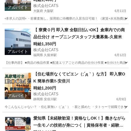
株式会社CATS
アルバイト
大阪府 大阪駅
6月11日
▫️本求人の説明▫️ ・前審査無し、採用前に待機寮の入居当日可能！ （家賃+水光熱費
大阪
大阪市
大阪駅
仕分け
梅田
【 寮費０円 即入寮 全額日払いOK】倉庫内での商
品仕分け オープニングスタッフ大量募集-久留米
時給1,350円
株式会社CATS
アルバイト
福岡県 久留米駅
6月12日
【仕事内容】 ■商品の検品作業 ■配達エリアごとの商品の仕分け作業 ■仕分けた商品を
福岡
久留米市
久留米駅
仕分け
オープニング
【住む場所なくてピエン（;´д｀）な方】 即入寮O
K 簡単作業‼-安倍川
時給1,200円
株式会社CATS
アルバイト
静岡県 安倍川駅
6月9日
今こんなんじゃない？ ・住む家無い（;´д｀） ・親と揉めた ・タトゥーで就職できない
静岡
静岡市
安倍川駅
仕分け
住み込み
愛知県【未経験歓迎！資格なしOK！】働きながら
一生モノの技術が身につく｜資格保有者・経験者