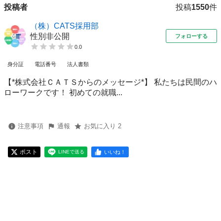
投稿者
投稿
1550
件
（株）CATS採用部
性別非公開
フォローする
0.0
身分証
電話番号
法人書類
【*株式会社ＣＡＴＳからのメッセージ*】 私たちは民間のハ
ローワークです！ 初めての就職...
注意事項
通報
お気に入り 2
ポスト
いいね！
LINEで送る