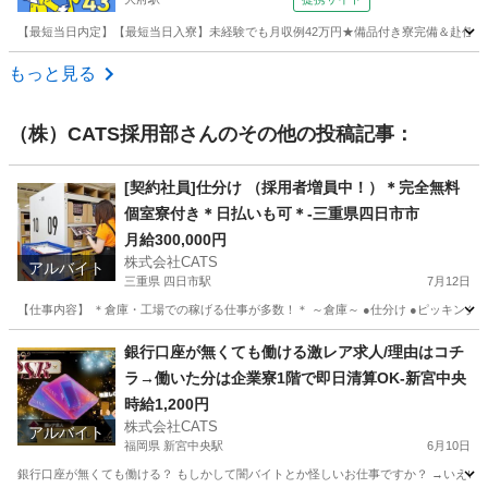
【最短当日内定】【最短当日入寮】未経験でも月収例42万円★備品付き寮完備＆赴任旅費
愛知
大府市
大府駅
その他
もっと見る
（株）CATS採用部
さんのその他の投稿記事：
[契約社員]仕分け （採用者増員中！）＊完全無料
個室寮付き＊日払いも可＊-三重県四日市市
月給300,000円
株式会社CATS
アルバイト
三重県 四日市駅
7月12日
【仕事内容】 ＊倉庫・工場での稼げる仕事が多数！＊ ～倉庫～ ●仕分け ●ピッキング ●梱
三重
四日市市
四日市駅
倉庫
個室
銀行口座が無くても働ける激レア求人/理由はコチ
ラ→働いた分は企業寮1階で即日清算OK-新宮中央
時給1,200円
株式会社CATS
アルバイト
福岡県 新宮中央駅
6月10日
銀行口座が無くても働ける？ もしかして闇バイトとか怪しいお仕事ですか？ →いえいえ