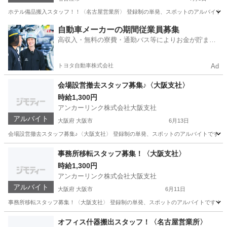
ホテル備品搬入スタッフ！！〈名古屋営業所〉 登録制の単発、スポットのアルバイトです！
愛知
名古屋市
軽作業
スタッフ
自動車メーカーの期間従業員募集
高収入・無料の寮費・通勤バス等によりお金が貯まり
やすい環境
トヨタ自動車株式会社
Ad
会場設営撤去スタッフ募集♪〈大阪支社〉
時給1,300円
アンカーリンク株式会社大阪支社
アルバイト
大阪府 大阪市
6月13日
会場設営撤去スタッフ募集♪〈大阪支社〉 登録制の単発、スポットのアルバイトです！ 初め
大阪
大阪市
軽作業
スタッフ
事務所移転スタッフ募集！〈大阪支社〉
時給1,300円
アンカーリンク株式会社大阪支社
アルバイト
大阪府 大阪市
6月11日
事務所移転スタッフ募集！〈大阪支社〉 登録制の単発、スポットのアルバイトです！ 初めて
大阪
大阪市
物流
スタッフ
オフィス什器搬出スタッフ！〈名古屋営業所〉