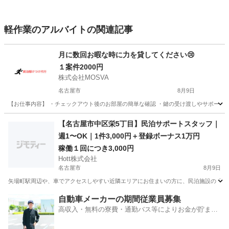
軽作業のアルバイトの関連記事
月に数回お暇な時に力を貸してください😢
１案件2000円
株式会社MOSVA
名古屋市
8月9日
【お仕事内容】 ・チェックアウト後のお部屋の簡単な確認 ・鍵の受け渡しやサポート 
愛知
名古屋市
軽作業
近隣
【名古屋市中区栄5丁目】民泊サポートスタッフ｜
週1〜OK｜1件3,000円＋登録ボーナス1万円
稼働１回につき3,000円
Hott株式会社
名古屋市
8月9日
矢場町駅周辺や、車でアクセスしやすい近隣エリアにお住まいの方に、民泊施設の「駆け
愛知
名古屋市
その他
スタッフ
自動車メーカーの期間従業員募集
高収入・無料の寮費・通勤バス等によりお金が貯まり
やすい環境