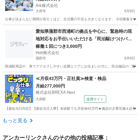
Ark株式会社
大府市
8月8日
仕事が決まらない期間が長引くほど、生活費の不安も大きくなります。 今回募集するの
愛知
大府市
工場
スタッフ
愛知県蒲郡市西浦町の拠点を中心に、緊急時の現
地対応をお手伝いいただける「民泊駆けつけパー
トナー」を募集します。 住宅宿泊事業法（民泊新
稼働１回につき3,000円
Hott株式会社
法）および蒲郡市の規定に伴い、苦情やトラブル
蒲郡市
8月8日
発生時に迅速に現地へ急行できる体制の構築を重
西浦駅周辺や、車でアクセスしやすい近隣エリアにお住まいの方に、民泊施設の「駆けつ
視しています。この行政の規定をクリアし、健全
な事業運営を継続するため、いざという時に車で
愛知
蒲郡市
軽作業
近隣
≪月収43万円・正社員≫検査・検品
すぐに様子を見に行っていただける方を限定募集
月給277,000円
します。 【ここがポイント！近隣エリアの方への
株式会社BREXA Next
待遇】 契約締結後に10,000円を支給（先着1名限
大府駅
提携サイト
定） 弊社規定に則り、契約締結後に駆けつけ体制
【最短当日内定】【最短当日入寮】未経験でも月収例42万円★備品付き寮完備＆赴任旅費
維持の協力
愛知
大府市
大府駅
その他
もっと見る
アンカーリンク
さんのその他の投稿記事：