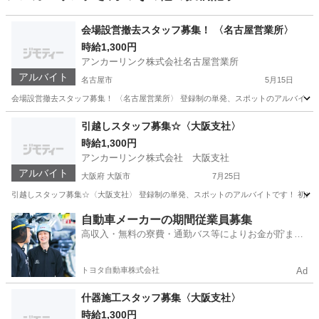
会場設営撤去スタッフ募集！ 〈名古屋営業所〉
時給1,300円
アンカーリンク株式会社名古屋営業所
アルバイト
名古屋市
5月15日
会場設営撤去スタッフ募集！ 〈名古屋営業所〉 登録制の単発、スポットのアルバイトです
愛知
名古屋市
軽作業
スタッフ
引越しスタッフ募集☆〈大阪支社〉
時給1,300円
アンカーリンク株式会社 大阪支社
アルバイト
大阪府 大阪市
7月25日
引越しスタッフ募集☆〈大阪支社〉 登録制の単発、スポットのアルバイトです！ 初めての方
大阪
大阪市
引越し
スタッフ
自動車メーカーの期間従業員募集
高収入・無料の寮費・通勤バス等によりお金が貯まり
やすい環境
トヨタ自動車株式会社
Ad
什器施工スタッフ募集〈大阪支社〉
時給1,300円