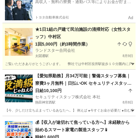
高収入・無料の寮費・通勤バス等によりお金が貯まり
やすい環境
トヨタ自動車株式会社
Ad
★1日1組の戸建て民泊施設の清掃対応（女性スタ
ッフ）中村区
1回5,000円（約3時間作業）
ランドスター合同会社
太閤通駅
8月9日
ご覧いただきありがとうございます。 弊社では中村区役所駅徒歩１０分圏内に戸建て
愛知
名古屋市
太閤通駅
清掃
スタッフ
【愛知県勤務】月34万可能｜警備スタッフ募集｜
寮費3ヶ月無料｜日払いOK セキュリティスタッフ
株式会社 本社 熱田神宮西
日給10,100円
セキュリティスタッフ株式会社 本社
熱田神宮西駅
8月8日
【今、少しだけ立ち止まっているあなたへ。】 例えば ●今すぐお金が必要だ ●住む場所に
愛知
名古屋市
熱田神宮西駅
警備員
保証人
💰【収入が途切れて焦っている方へ】未経験から
始めるスマート家電の製造スタッフ📱
時給1,600円