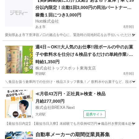
【契約締結後に1万円支給】あま市下萱津｜車で10
分以内限定！出動1回3,000円の民泊パートナー募
集
稼働１回につき3,000円
Hott株式会社
あま市
8月9日
愛知県あま市下萱津宿ノ口の拠点を中心に、緊急時の現地対応をお手伝いいただける「民
愛知
あま市
その他
保健所
週4日～OK!!大人気のお仕事!!段ボールの中のお菓
子や飲料水を仕分け＆検品するだけの単純作業♪時
給1350円☆
時給1,350円
株式会社トップスポット東海支店
野跡駅
8月9日
＼食品を扱う倉庫内での仕分け・検品スタッフ募集！／ 飲料水やお菓子など、段ボールに
愛知
名古屋市
野跡駅
仕分け
スポット
≪月収43万円・正社員≫検査・検品
月給277,000円
株式会社BREXA Next
大府駅
提携サイト
【最短当日内定】【最短当日入寮】未経験でも月収例42万円★備品付き寮完備＆赴任旅費
愛知
大府市
大府駅
その他
自動車メーカーの期間従業員募集