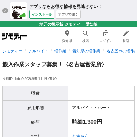
アプリならお得な情報を見逃さない！
インストール
アプリで開く
地元の掲示板 ジモティー 愛知版
愛知県
検索
ログイン
投稿
ジモティー
アルバイト
軽作業
愛知県の軽作業
名古屋市の軽作
搬入作業スタッフ募集！〈名古屋営業所〉
投稿ID: 1nfte9
2026年5月11日 05:09
職種
-
雇用形態
アルバイト・パート
時給1,300円
給与
地域
名古屋市