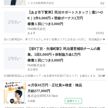
トヨタ自動車株式会社
Ad
【あま市下萱津】民泊サポートスタッフ｜週1〜O
K｜1件3,000円＋登録ボーナス1万円
稼働１回につき3,000円
Hott株式会社
あま市
8月9日
須ヶ口駅周辺や、車でアクセスしやすい近隣エリアにお住まいの方に、民泊施設の「駆け
愛知
あま市
その他
スタッフ
【栄5丁目・矢場町駅】民泊運営補助チームの募
集。1回3,000円＋体制協力金1万円
稼働１回につき3,000円
Hott株式会社
名古屋市
8月9日
矢場町駅周辺および近隣エリア（名古屋市中区栄5丁目エリア）を拠点とする、宿泊施設
愛知
名古屋市
その他
宿泊施設
≪月収43万円・正社員≫検査・検品
月給277,000円
株式会社BREXA Next
大府駅
提携サイト