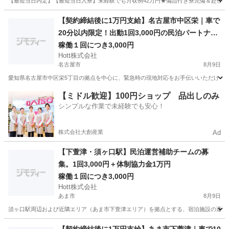
【最短当日内定】【最短当日入寮】未経験でも月収例42万円★備品付き寮完備＆赴任旅費
愛知
大府市
大府駅
その他
【契約締結後に1万円支給】名古屋市中区栄｜車で
20分以内限定！出動1回3,000円の民泊パートナー
募集
稼働１回につき3,000円
Hott株式会社
名古屋市
8月9日
愛知県名古屋市中区栄5丁目の拠点を中心に、緊急時の現地対応をお手伝いいただける「
愛知
名古屋市
その他
保健所
【ミドル歓迎】100円ショップ 品出しのみ
シンプルな作業で未経験でも安心！
株式会社大創産業
Ad
【下萱津・須ヶ口駅】民泊運営補助チームの募
集。1回3,000円＋体制協力金1万円
稼働１回につき3,000円
Hott株式会社
あま市
8月9日
須ヶ口駅周辺および近隣エリア（あま市下萱津エリア）を拠点とする、宿泊施設の運営サ
愛知
あま市
その他
宿泊施設