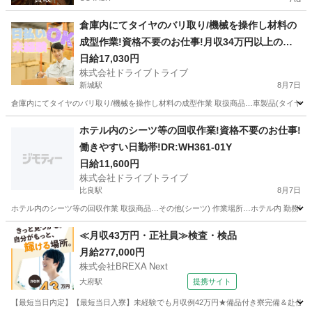
倉庫内にてタイヤのバリ取り/機械を操作し材料の
成型作業!資格不要のお仕事!月収34万円以上の高
収入!DR:WH179-02Y
日給17,030円
株式会社ドライブトライブ
新城駅
8月7日
倉庫内にてタイヤのバリ取り/機械を操作し材料の成型作業 取扱商品…車製品(タイヤ) 作業場所…倉庫
愛知
新城市
新城駅
その他
4勤2休
ホテル内のシーツ等の回収作業!資格不要のお仕事!
働きやすい日勤帯!DR:WH361-01Y
日給11,600円
株式会社ドライブトライブ
比良駅
8月7日
ホテル内のシーツ等の回収作業 取扱商品…その他(シーツ) 作業場所…ホテル内 勤務時間…7:
愛知
北名古屋市
比良駅
その他
番号
≪月収43万円・正社員≫検査・検品
月給277,000円
株式会社BREXA Next
大府駅
提携サイト
【最短当日内定】【最短当日入寮】未経験でも月収例42万円★備品付き寮完備＆赴任旅費