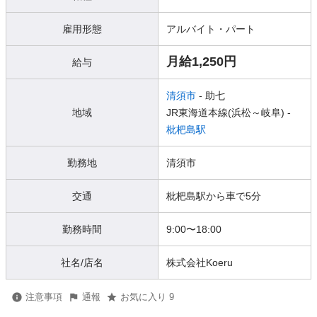
雇用形態
アルバイト・パート
月給1,250円
給与
清須市
- 助七
地域
JR東海道本線(浜松～岐阜) -
枇杷島駅
勤務地
清須市
交通
枇杷島駅から車で5分
勤務時間
9:00〜18:00
社名/店名
株式会社Koeru
注意事項
通報
お気に入り 9