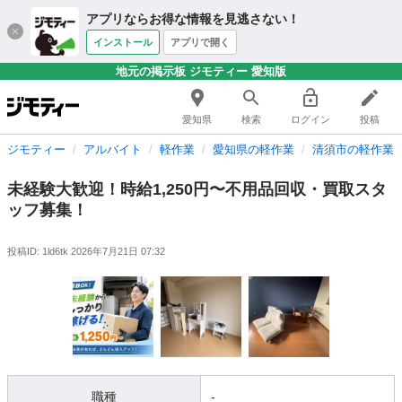
アプリならお得な情報を見逃さない！
インストール
アプリで開く
地元の掲示板 ジモティー 愛知版
愛知県
検索
ログイン
投稿
ジモティー
アルバイト
軽作業
愛知県の軽作業
清須市の軽作業
未経験大歓迎！時給1,250円〜不用品回収・買取スタ
ッフ募集！
投稿ID: 1ld6tk
2026年7月21日 07:32
職種
-