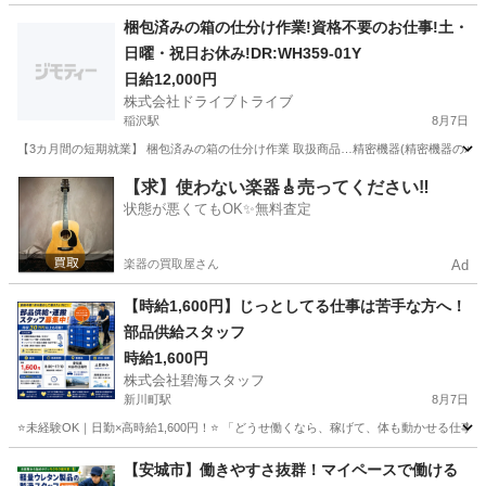
愛知
大府市
大府駅
その他
梱包済みの箱の仕分け作業!資格不要のお仕事!土・
日曜・祝日お休み!DR:WH359-01Y
日給12,000円
株式会社ドライブトライブ
稲沢駅
8月7日
【3カ月間の短期就業】 梱包済みの箱の仕分け作業 取扱商品…精密機器(精密機器のパーツ) 
愛知
清須市
稲沢駅
仕分け
番号
【求】使わない楽器🎸売ってください‼️
状態が悪くてもOK✨無料査定
楽器の買取屋さん
Ad
【時給1,600円】じっとしてる仕事は苦手な方へ！
部品供給スタッフ
時給1,600円
株式会社碧海スタッフ
新川町駅
8月7日
⭐未経験OK｜日勤×高時給1,600円！⭐ 「どうせ働くなら、稼げて、体も動かせる仕事
愛知
碧南市
新川町駅
工場
スタッフ
【安城市】働きやすさ抜群！マイペースで働ける