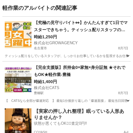
軽作業のアルバイトの関連記事
【究極の見守りバイト👀】かんたんすぎて1日でマ
スターできちゃう。ティッシュ配りスタッフの監
視係
時給1,250円
株式会社GROWAGENCY
名古屋市
8月7日
ティッシュ配りをしているスタッフが、しっかりお仕事しているかを監視するお仕事！ カンタ
愛知
名古屋市
その他
スタッフ
【完全支援版】所持金0×家無×身分証無 ★それで
もOK★軽作業-豊橋
時給1,400円
株式会社CATS
豊橋駅
8月7日
【 CATSなら全部が爆速対応 】 最短1分後折り返しの「爆速面接」 最短当日回答の「
愛知
豊橋市
豊橋駅
仕分け
個室
【実家の押し入れ整理】眠っている人形あ
りませんか？
状態が悪くてもOK🙆‍♀️査定0円‼️
COYASH
Ad