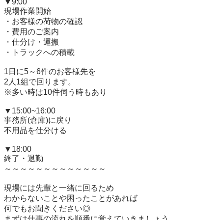
▼9:00

現場作業開始

・お客様の荷物の確認

・費用のご案内

・仕分け・運搬

・トラックへの積載

1日に5～6件のお客様先を

2人1組で回ります。

※多い時は10件伺う時もあり

▼15:00~16:00

事務所(倉庫)に戻り

不用品を仕分ける

▼18:00

終了・退勤

～～～～～～～～～～～～～

現場には先輩と一緒に回るため

わからないことや困ったことがあれば

何でもお聞きください◎

まずは仕事の流れを順番に覚えていきましょう。
