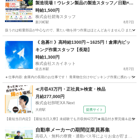
製造現場！ウレタン製品の製造スタッフ／日勤×残
業ほぼなし×高時給1,400円
時給1,500円
株式会社碧海スタッフ
新川町駅
8月7日
扱うのは軽量部品が中心なので、重たい物を持つ作業はほとんどありません◎ また、強い匂い
愛知
碧南市
新川町駅
工場
時給
《 急募!! 》高時給1300円～1625円！倉庫内ピッ
キング作業スタッフ【長期】
時給1,300円
株式会社スカイネット
佐古木駅
8月7日
🔸仕事内容: 倉庫内の長期のお仕事です！ 青果物仕分けやピッキング作業に携わっていた
愛知
弥富市
佐古木駅
仕分け
時給
≪月収43万円・正社員≫検査・検品
月給277,000円
株式会社BREXA Next
大府駅
提携サイト
【最短当日内定】【最短当日入寮】未経験でも月収例42万円★備品付き寮完備＆赴任旅費
愛知
大府市
大府駅
その他
自動車メーカーの期間従業員募集
高収入・無料の寮費・通勤バス等によりお金が貯まり