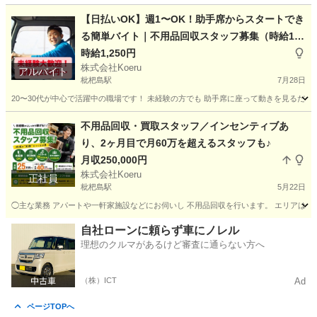
【日払いOK】週1〜OK！助手席からスタートでき
る簡単バイト｜不用品回収スタッフ募集（時給1,2
50円〜）
時給1,250円
株式会社Koeru
アルバイト
枇杷島駅
7月28日
20〜30代が中心で活躍中の職場です！ 未経験の方でも 助手席に座って動きを見るだけ
愛知
清須市
枇杷島駅
配送
時給
不用品回収・買取スタッフ／インセンティブあ
り、2ヶ月目で月60万を超えるスタッフも♪
月収250,000円
株式会社Koeru
正社員
枇杷島駅
5月22日
◯主な業務 アパートや一軒家施設などにお伺いし 不用品回収を行います。 エリアは愛知
愛知
清須市
枇杷島駅
営業
未経験
自社ローンに頼らず車にノレル
理想のクルマがあるけど審査に通らない方へ
（株）ICT
Ad
ページTOPへ