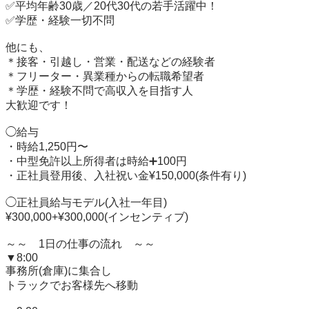
✅平均年齢30歳／20代30代の若手活躍中！

✅学歴・経験一切不問

他にも、

＊接客・引越し・営業・配送などの経験者

＊フリーター・異業種からの転職希望者

＊学歴・経験不問で高収入を目指す人

大歓迎です！

◯給与

・時給1,250円〜

・中型免許以上所得者は時給➕100円

・正社員登用後、入社祝い金¥150,000(条件有り)

◯正社員給与モデル(入社一年目)

¥300,000+¥300,000(インセンティブ)

～～　1日の仕事の流れ　～～

▼8:00

事務所(倉庫)に集合し

トラックでお客様先へ移動
