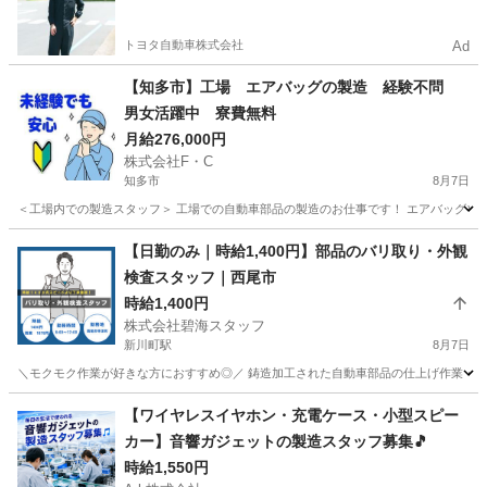
やすい環境
トヨタ自動車株式会社
Ad
【知多市】工場 エアバッグの製造 経験不問
男女活躍中 寮費無料
月給276,000円
株式会社F・C
知多市
8月7日
＜工場内での製造スタッフ＞ 工場での自動車部品の製造のお仕事です！ エアバッグやス
愛知
知多市
工場
給料
【日勤のみ｜時給1,400円】部品のバリ取り・外観
検査スタッフ｜西尾市
時給1,400円
株式会社碧海スタッフ
新川町駅
8月7日
＼モクモク作業が好きな方におすすめ◎／ 鋳造加工された自動車部品の仕上げ作業・外
愛知
碧南市
新川町駅
軽作業
時給
【ワイヤレスイヤホン・充電ケース・小型スピー
カー】音響ガジェットの製造スタッフ募集🎵
時給1,550円