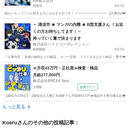
Ark株式会社
西尾市
8月7日
細かいモノづくりが好きな方にもおすすめです！ ーーーーーーーーーー 【仕事内容】🔧 
愛知
西尾市
工場
スタッフ
～ 清須市 ★ マンガの内職 ★ B型支援さん ！お近
くの方お待ちしてます！～
持っていく量で決まります
株式会社ハイドコーポレーション
枇杷島駅
8月7日
▽仕事内容 ・漫画の破損などの確認 ・カバー交換 ・リストをみながら検品 ・番号のシ
愛知
清須市
枇杷島駅
その他
漫画
≪月収43万円・正社員≫検査・検品
月給277,000円
株式会社BREXA Next
大府駅
提携サイト
【最短当日内定】【最短当日入寮】未経験でも月収例42万円★備品付き寮完備＆赴任旅費
愛知
大府市
大府駅
その他
もっと見る
Koeru
さんのその他の投稿記事：