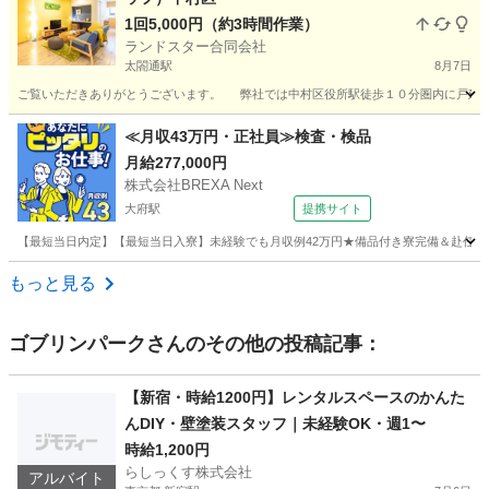
1回5,000円（約3時間作業）
ランドスター合同会社
太閤通駅
8月7日
ご覧いただきありがとうございます。 弊社では中村区役所駅徒歩１０分圏内に戸建て
愛知
名古屋市
太閤通駅
清掃
スタッフ
≪月収43万円・正社員≫検査・検品
月給277,000円
株式会社BREXA Next
大府駅
提携サイト
【最短当日内定】【最短当日入寮】未経験でも月収例42万円★備品付き寮完備＆赴任旅費
愛知
大府市
大府駅
その他
もっと見る
ゴブリンパーク
さんのその他の投稿記事：
【新宿・時給1200円】レンタルスペースのかんた
んDIY・壁塗装スタッフ｜未経験OK・週1〜
時給1,200円
らしっくす株式会社
アルバイト