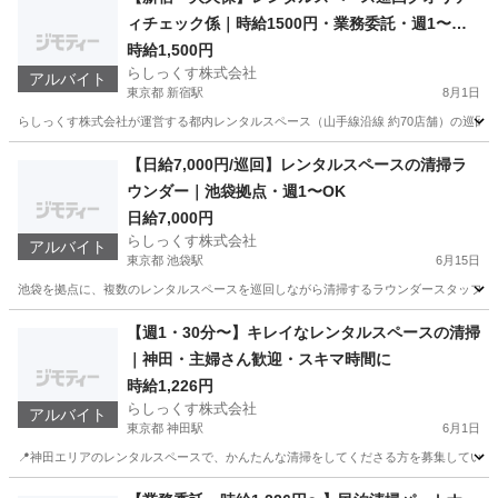
ィチェック係｜時給1500円・業務委託・週1〜・
インテリア好き歓迎
時給1,500円
らしっくす株式会社
アルバイト
東京都 新宿駅
8月1日
らしっくす株式会社が運営する都内レンタルスペース（山手線沿線 約70店舗）の巡回クオ
東京
新宿区
新宿駅
その他
業務委託
【日給7,000円/巡回】レンタルスペースの清掃ラ
ウンダー｜池袋拠点・週1〜OK
日給7,000円
らしっくす株式会社
アルバイト
東京都 池袋駅
6月15日
池袋を拠点に、複数のレンタルスペースを巡回しながら清掃するラウンダースタッフを募
東京
豊島区
池袋駅
清掃
【週1・30分〜】キレイなレンタルスペースの清掃
｜神田・主婦さん歓迎・スキマ時間に
時給1,226円
らしっくす株式会社
アルバイト
東京都 神田駅
6月1日
📍神田エリアのレンタルスペースで、かんたんな清掃をしてくださる方を募集しています。 
東京
千代田区
神田駅
清掃
時給