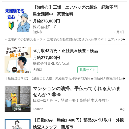
愛知
弥富市
佐古木駅
仕分け
時給
【知多市】工場 エアバッグの製造 経験不問
男女活躍中 寮費無料
月給276,000円
株式会社F・C
知多市
8月7日
＜工場内での製造スタッフ＞ 工場での自動車部品の製造のお仕事です！ エアバッグやス
愛知
知多市
工場
給料
≪月収43万円・正社員≫検査・検品
月給277,000円
株式会社BREXA Next
大府駅
提携サイト
【最短当日内定】【最短当日入寮】未経験でも月収例42万円★備品付き寮完備＆赴任旅費
愛知
大府市
大府駅
その他
マンションの清掃、手伝ってくれる人いま
せんか？😭🙏
日給例1万円〜 / 登録不要！高時給求人多数✨
Lacotto
Ad
【日勤のみ｜時給1,400円】部品のバリ取り・外観
検査スタッフ｜西尾市