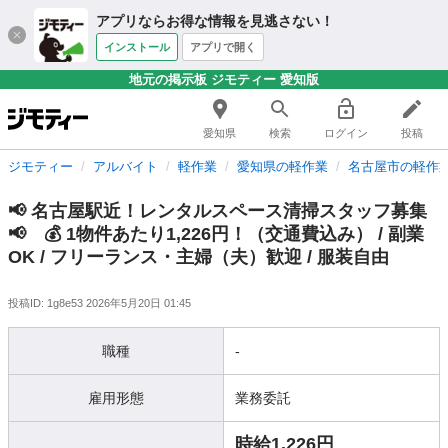
アプリならお得な情報を見逃さない！
インストール
アプリで開く
地元の掲示板 ジモティー 愛知版
愛知県
検索
ログイン
投稿
ジモティー
アルバイト
軽作業
愛知県の軽作業
名古屋市の軽作
📢 名古屋駅近！レンタルスペース清掃スタッフ募集
📢 💰 1物件あたり1,226円！（交通費込み） / 副業
OK / フリーランス・主婦（夫）歓迎 / 服装自由
投稿ID: 1g8e53
2026年5月20日 01:45
職種
-
雇用形態
業務委託
時給1,226円