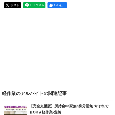
ポスト
いいね！
LINEで送る
軽作業のアルバイトの関連記事
【完全支援版】所持金0×家無×身分証無 ★それで
もOK★軽作業-豊橋