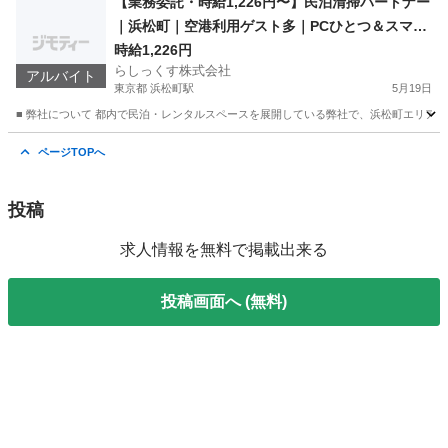
【業務委託・時給1,226円〜】民泊清掃パートナー
｜浜松町｜空港利用ゲスト多｜PCひとつ＆スマホ
で報告完結
時給1,226円
らしっくす株式会社
アルバイト
東京都 浜松町駅
5月19日
■ 弊社について 都内で民泊・レンタルスペースを展開している弊社で、浜松町エリアの
東京
港区
浜松町駅
軽作業
時給
ページTOPへ
投稿
求人情報を無料で掲載出来る
投稿画面へ (無料)