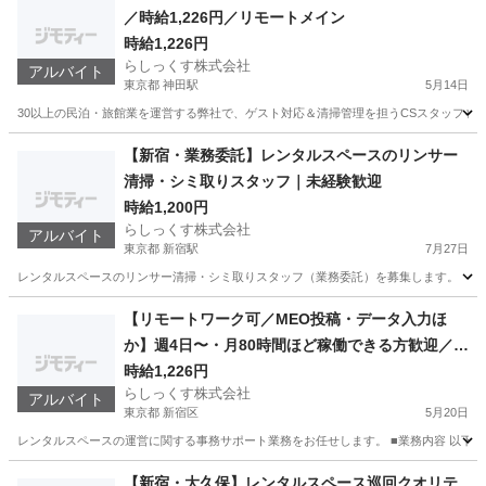
／時給1,226円／リモートメイン
時給1,226円
らしっくす株式会社
アルバイト
東京都 神田駅
5月14日
30以上の民泊・旅館業を運営する弊社で、ゲスト対応＆清掃管理を担うCSスタッフを募集し
東京
千代田区
神田駅
その他
時給
【新宿・業務委託】レンタルスペースのリンサー
清掃・シミ取りスタッフ｜未経験歓迎
時給1,200円
らしっくす株式会社
アルバイト
東京都 新宿駅
7月27日
レンタルスペースのリンサー清掃・シミ取りスタッフ（業務委託）を募集します。 【仕事
東京
新宿区
新宿駅
その他
スタッフ
【リモートワーク可／MEO投稿・データ入力ほ
か】週4日〜・月80時間ほど稼働できる方歓迎／扶
養内OK／主婦(夫)・副業歓迎！
時給1,226円
らしっくす株式会社
アルバイト
東京都 新宿区
5月20日
レンタルスペースの運営に関する事務サポート業務をお任せします。 ■業務内容 以下のような
東京
新宿区
その他
リモートワーク
【新宿・大久保】レンタルスペース巡回クオリテ