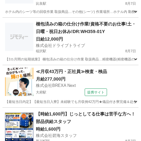
比良駅
8月7日
ホテル内のシーツ等の回収作業 取扱商品…その他(シーツ) 作業場所…ホテル内 勤務時間…7:
愛知
北名古屋市
比良駅
その他
番号
梱包済みの箱の仕分け作業!資格不要のお仕事!土・
日曜・祝日お休み!DR:WH359-01Y
日給12,000円
株式会社ドライブトライブ
稲沢駅
8月7日
【3カ月間の短期就業】 梱包済みの箱の仕分け作業 取扱商品…精密機器(精密機器のパーツ) 
愛知
清須市
稲沢駅
仕分け
番号
≪月収43万円・正社員≫検査・検品
月給277,000円
株式会社BREXA Next
大府駅
提携サイト
【最短当日内定】【最短当日入寮】未経験でも月収例42万円★備品付き寮完備＆赴任旅費
愛知
大府市
大府駅
その他
【時給1,600円】じっとしてる仕事は苦手な方へ！
部品供給スタッフ
時給1,600円
株式会社碧海スタッフ