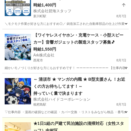
時給1,400円
株式会社碧海スタッフ
新川町駅
8月7日
＼モクモク作業が好きな方におすすめ◎／ 鋳造加工された自動車部品の仕上げ作業・外
愛知
碧南市
新川町駅
軽作業
時給
【ワイヤレスイヤホン・充電ケース・小型スピー
カー】音響ガジェットの製造スタッフ募集🎵
時給1,550円
Ark株式会社
西尾市
8月7日
細かいモノづくりが好きな方にもおすすめです！ ーーーーーーーーーー 【仕事内容】🔧 
愛知
西尾市
工場
スタッフ
～ 清須市 ★ マンガの内職 ★ B型支援さん ！お近
くの方お待ちしてます！～
持っていく量で決まります
株式会社ハイドコーポレーション
枇杷島駅
8月7日
▽仕事内容 ・漫画の破損などの確認 ・カバー交換 ・リストをみながら検品 ・番号のシ
愛知
清須市
枇杷島駅
その他
漫画
★1日1組の戸建て民泊施設の清掃対応（女性スタ
ッフ）中村区