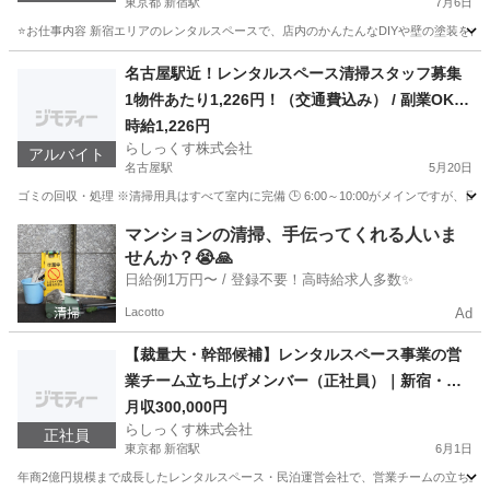
東京都 新宿駅
7月6日
⭐お仕事内容 新宿エリアのレンタルスペースで、店内のかんたんなDIYや壁の塗装をお
東京
新宿区
新宿駅
その他
DIY
名古屋駅近！レンタルスペース清掃スタッフ募集
1物件あたり1,226円！（交通費込み） / 副業OK /
フリーランス・主婦（夫）歓迎 / 服装自由
時給1,226円
らしっくす株式会社
アルバイト
名古屋駅
5月20日
ゴミの回収・処理 ※清掃用具はすべて室内に完備 🕒 6:00～10:00がメインですが、日中
愛知
名古屋市
名古屋駅
その他
スタッフ
マンションの清掃、手伝ってくれる人いま
せんか？😭🙏
日給例1万円〜 / 登録不要！高時給求人多数✨
Lacotto
Ad
【裁量大・幹部候補】レンタルスペース事業の営
業チーム立ち上げメンバー（正社員）｜新宿・月
給30万円〜
月収300,000円
らしっくす株式会社
正社員
東京都 新宿駅
6月1日
年商2億円規模まで成長したレンタルスペース・民泊運営会社で、営業チームの立ち上げメ