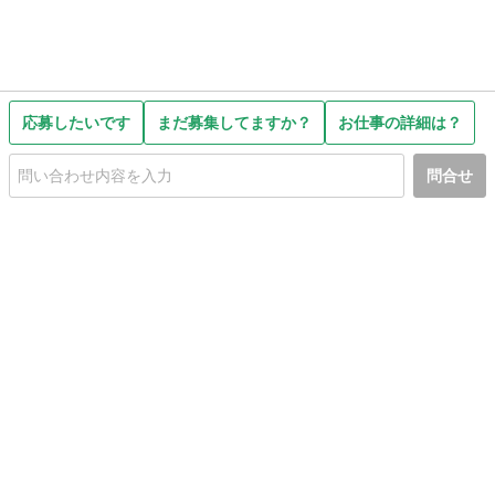
応募したいです
まだ募集してますか？
お仕事の詳細は？
問合せ
初めての方へ
利用規約
プライバシーポリシー
プライバシー・ステートメント
健全化に資する運用方針
お問い合わせ
運営会社
サイトマップ
ご利用ガイド
フリーワードで探す
PC版で表示
都道府県選択