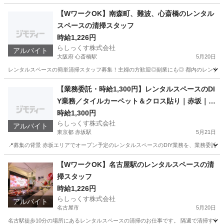
東京
新宿区
新宿駅
営業
未経験
【WワークOK】南森町、難波、心斎橋のレンタル
スペースの清掃スタッフ
時給1,226円
らしっくす株式会社
アルバイト
大阪府 心斎橋駅
5月20日
レンタルスペースの簡単清掃スタッフ募集！主婦の方歓迎◎副業にも◎ 都内のレンタル
大阪
大阪市
心斎橋駅
その他
スタッフ
【業務委託・時給1,300円】レンタルスペースのDI
Y業務／タイルカーペット＆クロス貼り｜赤坂｜未
経験OK・継続案件あり
時給1,300円
らしっくす株式会社
アルバイト
東京都 赤坂駅
5月21日
📍募集の背景 赤坂エリアでオープン予定のレンタルスペースのDIY業務を、業務委託
東京
港区
赤坂駅
軽作業
時給
【WワークOK】名古屋駅のレンタルスペースの清
掃スタッフ
時給1,226円
らしっくす株式会社
アルバイト
名古屋市
5月20日
名古駅徒歩10分の場所にあるレンタルスペースの清掃のお仕事です。 隔週で清掃するスペー