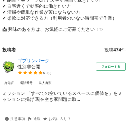
✔ 副業・WワークOK！スキマ時間で稼ぎたい方

✔ 自宅近くで効率的に働きたい方

✔ 清掃や簡単な作業が苦にならない方

✔ 柔軟に対応できる方（利用者のいない時間帯で作業）

📩 興味のある方は、お気軽にご応募ください！✨
投稿者
投稿
474
件
ゴブリンパーク
性別非公開
フォローする
5.0
(
9
)
身分証
電話番号
法人書類
ミッション 「すべての空いているスペースに価値を」をミ
ッションに掲げ 現在空き家問題に取...
注意事項
通報
お気に入り 7