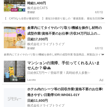
時給1,400円
株式会社CATS
豊橋駅
8月7日
【 CATSなら全部が爆速対応 】 最短1分後折り返しの「爆速面接」 最短当日回答の「
愛知
豊橋市
豊橋駅
仕分け
個室
倉庫内にてタイヤのバリ取り/機械を操作し材料の
成型作業!資格不要のお仕事!月収34万円以上の高
収入!DR:WH179-02Y
日給17,030円
株式会社ドライブトライブ
新城駅
8月7日
倉庫内にてタイヤのバリ取り/機械を操作し材料の成型作業 取扱商品…車製品(タイヤ) 作業場所…倉庫
愛知
新城市
新城駅
その他
4勤2休
マンションの清掃、手伝ってくれる人いま
せんか？😭🙏
日給例1万円〜 / 登録不要！高時給求人多数✨
Lacotto
Ad
ホテル内のシーツ等の回収作業!資格不要のお仕事!
働きやすい日勤帯!DR:WH361-01Y
日給11,600円
株式会社ドライブトライブ