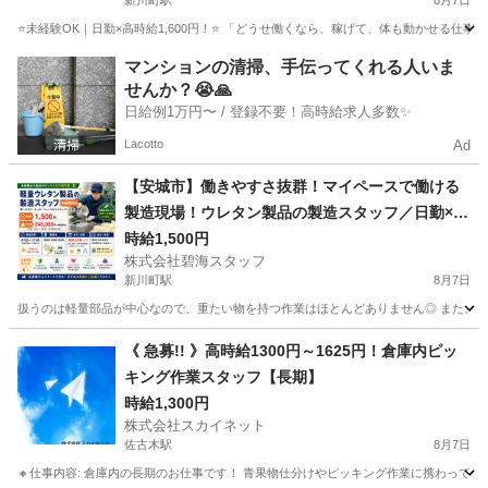
新川町駅
8月7日
⭐未経験OK｜日勤×高時給1,600円！⭐ 「どうせ働くなら、稼げて、体も動かせる仕事
愛知
碧南市
新川町駅
工場
スタッフ
マンションの清掃、手伝ってくれる人いま
せんか？😭🙏
日給例1万円〜 / 登録不要！高時給求人多数✨
Lacotto
Ad
【安城市】働きやすさ抜群！マイペースで働ける
製造現場！ウレタン製品の製造スタッフ／日勤×残
業ほぼなし×高時給1,400円
時給1,500円
株式会社碧海スタッフ
新川町駅
8月7日
扱うのは軽量部品が中心なので、重たい物を持つ作業はほとんどありません◎ また、強い匂い
愛知
碧南市
新川町駅
工場
時給
《 急募!! 》高時給1300円～1625円！倉庫内ピッ
キング作業スタッフ【長期】
時給1,300円
株式会社スカイネット
佐古木駅
8月7日
🔸仕事内容: 倉庫内の長期のお仕事です！ 青果物仕分けやピッキング作業に携わっていた