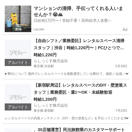
愛知
名古屋市
その他
スタッフ
マンションの清掃、手伝ってくれる人いま
せんか？😭🙏
日給例1万円〜 / 登録不要！高時給求人多数✨
Lacotto
Ad
【自由シフト／業務委託】レンタルスペース清掃
スタッフ｜渋谷｜時給1,226円〜｜PCひとつで稼
働報告完結
時給1,226円
らしっくす株式会社
アルバイト
東京都 渋谷駅
5月18日
■ 弊社について 都内でレンタルスペースを複数運営している弊社で、撮影／会議／パ
東京
渋谷区
渋谷駅
軽作業
時給
【新宿駅周辺】レンタルスペースのDIY・壁塗装ス
タッフ｜業務委託・週1〜OK・未経験歓迎
時給1,200円
らしっくす株式会社
アルバイト
東京都 新宿駅
7月23日
レンタルスペースの内装メンテナンス（DIY・壁の塗装など）を手伝ってくださる方を募
東京
新宿区
新宿駅
その他
DIY
、30店舗運営】民泊旅館業のカスタマーサポート