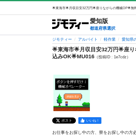
愛知
版
都道府県選択
ジモティー
アルバイト
軽作業
愛知県
🌟東海市🌟月収目安32万円🌟座
込みOK🌟MU016
（投稿ID : 1e7cdz）
ポスト
いいね！
お仕事をお探し中の方、寮をお探し中の方必見✨