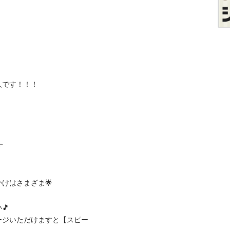
！！！




さまざま🌟



ージいただけますと【スピー