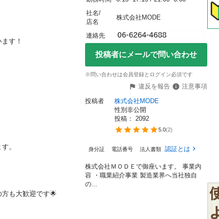
社名/


株式会社MODE
店名
連絡先
！

投稿者にメールで問い合わせ
※問い合わせは会員登録とログイン必須です
違反を報告
注意事項
投稿者
株式会社MODE
性別非公開
投稿： 
2092
5.0
(
2
)


認証とは
身分証
電話番号
法人書類
株式会社ＭＯＤＥで御座います。 事業内
容 ・職業紹介事業 製造業界へ当社独自
の...
大歓迎です🌟
