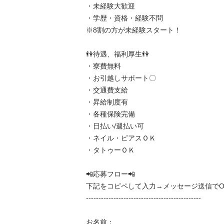
・未経験大歓迎

・学歴・資格・経験不問

※8割の方が未経験スタート！

👫待遇、福利厚生👫

・寮費無料

・お引越しサポート〇

・交通費支給

・昇給制度有

・各種保険完備

・日払い/週払い可

・ネイル・ピアスＯＫ

・タトゥーＯＫ

📲応募フロー📲

下記をコピペして入力→メッセージ送信でOK🌟
----------------------------------------------

お名前：
