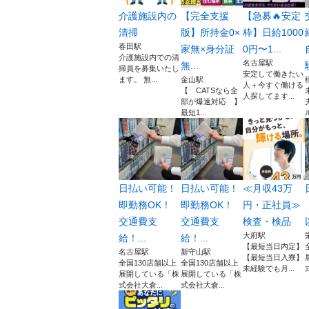
介護施設内の
【完全支援
【急募🔥安定
清掃
版】所持金0×
枠】日給1000
春田駅
家無×身分証
0円〜1...
介護施設内での清
名古屋駅
無...
掃員を募集いたし
安定して働きたい
ます。 無...
金山駅
人＋今すぐ働ける
【 CATSなら全
人探してます...
部が爆速対応 】
最短1...
日払い可能！
日払い可能！
≪月収43万
即勤務OK！
即勤務OK！
円・正社員≫
交通費支
交通費支
検査・検品
大府駅
給！...
給！...
【最短当日内定】
名古屋駅
新守山駅
【最短当日入寮】
全国130店舗以上
全国130店舗以上
未経験でも月...
展開している「株
展開している「株
式会社大倉...
式会社大倉...