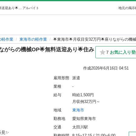
🌟東海市🌟月収目安32万円🌟座りながらの機械OP🌟無料送迎あり🌟住み込みOK🌟MU016 (株式会社MODE) 東海の軽作業の無料求人広告・アルバイト・バイト募集情報｜ジモティー
アルバイト
地元の掲示
の軽作業
東海市の軽作業
🌟東海市🌟月収目安32万円🌟座りながらの機械O
りながらの機械OP🌟無料送迎あり🌟住み
7
お気に入り登
作成
2026年6月16日 04:51
雇用形態
派遣
業種
-
給与
時給1,500円
月収例32万円～
地域
東海市
勤務地
愛知県東海市
交通
太田川駅


勤務時間
8:15~17:15 / 21:00~6:00