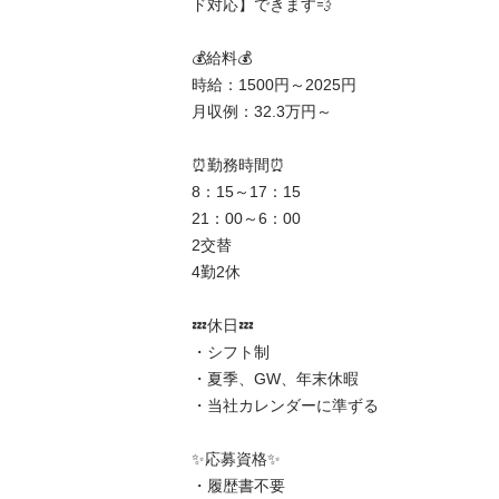
ド対応】できます💨

💰給料💰

時給：1500円～2025円

月収例：32.3万円～

⏰勤務時間⏰

8：15～17：15

21：00～6：00

2交替

4勤2休

💤休日💤

・シフト制

・夏季、GW、年末休暇

・当社カレンダーに準ずる

✨応募資格✨

・履歴書不要
