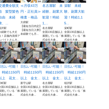
交通費全額支
≪月収43万
名古屋駅 未
栄駅 未経
給 髪型髪色
円・正社員≫
経験、副業大
験、副業大歓
自由 未経
検査・検品
歓迎！時給
迎！時給1,1
大府駅
験、...
1,...
5...
【最短当日内定】
稲沢駅
名古屋駅
栄町駅
【最短当日入寮】
未経験でも大丈
全国130店舗以上
全国130店舗以上
未経験でも月...
夫！店舗内清掃ア
展開している「株
展開している「株
ルバイトさん大...
式会社大倉...
式会社大倉...
日払い可能！
日払い可能！
日払い可能！
日払い可能！
時給1150円
時給1150円
時給1150円
時給1150円
以上 花太...
以上 金太...
以上 金太...
以上 金太...
栄町駅
新守山駅
名古屋駅
稲沢駅
全国130店舗以上
全国130店舗以上
全国130店舗以上
全国130店舗以上
展開している「株
展開している「株
展開している「株
展開している「株
式会社大倉...
式会社大倉...
式会社大倉...
式会社大倉...