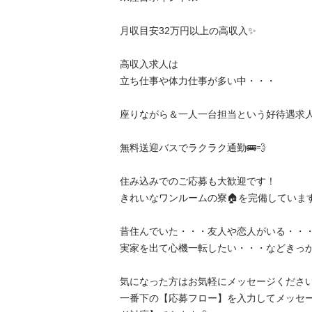
月収目安32万円以上の高収入✨

高収入求人は

立ち仕事や体力仕事が多い中・・・

座りながら＆一人一台担当という好待遇求人です
無料送迎バスでラクラク通勤🚌💨

住み込みでのご応募も大歓迎です！

きれいなワンルームの寮🏠を完備しています

昔住んでいた・・・友人や恋人がいる・・・
実家を出て心機一転したい・・・などきっかけは
気になった方はお気軽にメッセージください🎵
一番下の【応募フロー】を入力してメッセ