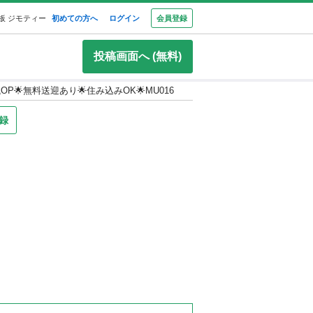
板 ジモティー
初めての方へ
ログイン
会員登録
投稿画面へ (無料)
P🌟無料送迎あり🌟住み込みOK🌟MU016
録