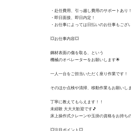
・赴任費用、引っ越し費用のサポートあり！
・即日面接、即日内定！

・お仕事によっては日払いのお仕事もございます
💥お仕事内容💥

鋼材表面の傷を取る、という

機械のオペレーターをお願いします🌟

一人一台をご担当いただく座り作業です！

そのほか点検や清掃、移動作業もお願いします。
丁寧に教えてもらえます！！

未経験 大大大歓迎です🎵

床上操作式クレーンや玉掛の資格をお持ちの方も
💥注目ポイント💥
