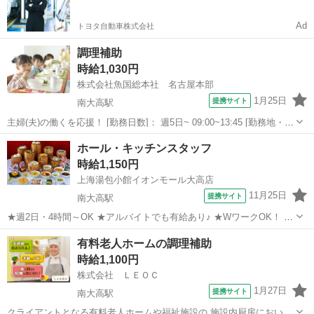
すい環境
Ad
トヨタ自動車株式会社
調理補助
時給1,030円
株式会社魚国総本社 名古屋本部
1月25日
提携サイト
南大高駅
主婦(夫)の働くを応援！ [勤務日数]： 週5日~ 09:00~13:45 [勤務地・最
寄駅]： 愛知県名古屋市緑区森の里1丁目107 株式会社魚国総本社 名
愛知
名古屋市
南大高駅
キッチン
ホール・キッチンスタッフ
古屋本部 南大高駅／大高駅 [職種名]：調理補助 [求人...
時給1,150円
上海湯包小館イオンモール大高店
11月25日
提携サイト
南大高駅
★週2日・4時間～OK ★アルバイトでも有給あり♪ ★WワークOK！ ★
土日祝日 時給５０円アップ ＼JR線南大高駅 直結！／ ◆◇─ 上海
愛知
名古屋市
南大高駅
キッチン
有料老人ホームの調理補助
湯包小館 ─◇◆ ①ホールスタッフ ②キッチンスタッフ 大募集！！
時給1,100円
【働きやすい...
株式会社 ＬＥＯＣ
1月27日
提携サイト
南大高駅
クライアントとなる有料老人ホームや福祉施設の 施設内厨房におい