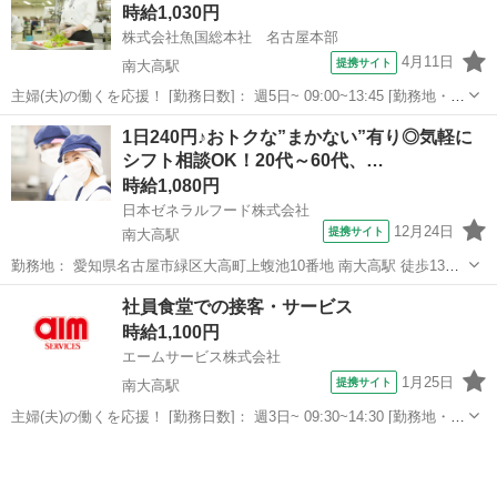
時給1,030円
株式会社魚国総本社 名古屋本部
4月11日
提携サイト
南大高駅
主婦(夫)の働くを応援！ [勤務日数]： 週5日~ 09:00~13:45 [勤務地・最
寄駅]： 愛知県名古屋市緑区森の里1丁目107 株式会社魚国総本社 名
愛知
名古屋市
南大高駅
キッチン
1日240円♪おトクな”まかない”有り◎気軽に
古屋本部 南大高駅／大高駅 [職種名]：調理補助 [求人...
シフト相談OK！20代～60代、…
時給1,080円
日本ゼネラルフード株式会社
12月24日
提携サイト
南大高駅
勤務地： 愛知県名古屋市緑区大高町上蝮池10番地 南大高駅 徒歩13分
／ 左京山駅 自動車5分 ／ 大高駅 自動車5分 週勤務日時： 週3日~週5
愛知
名古屋市
南大高駅
キッチン
社員食堂での接客・サービス
日 05:30〜10:00／09:00〜15:00／14:30〜20:3...
時給1,100円
エームサービス株式会社
1月25日
提携サイト
南大高駅
主婦(夫)の働くを応援！ [勤務日数]： 週3日~ 09:30~14:30 [勤務地・最
寄駅]： 愛知県名古屋市緑区大高町奥中道41 ゴムノイナキ大高本
愛知
名古屋市
南大高駅
その他
社-5442 ＜エームサービス株式会社＞ 南大高駅徒歩3分 [職...