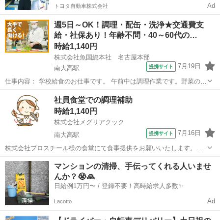
Ad
トヨタ自動車株式会社
週5日～OK！調理・配缶・洗浄★交通費支
給・社保あり！年齢不問・40～60代の…
時給1,140円
株式会社魚国総本社 名古屋本部
7月19日
提携サイト
南大高駅
仕事内容： 学校給食のお仕事です。 午前中は調理作業です。野菜の下
処理、切菜、調理、配缶を行います。 衛生管理と時間を気を付けなが
愛知
名古屋市
南大高駅
キッチン
社員食堂での調理補助
ら、役割分担をして皆で作業を行います。 午後からは給食を食べ終わ
時給1,140円
ったクラスから食器や橋などの備...
株式会社メグリアクック
7月16日
提携サイト
南大高駅
株式会社プロスチール様の食堂にて食事提供をお願いいたします。 ・
食器の準備 ・盛りつけ ・食器・調理器具の洗浄 ・厨房の清掃 などが
愛知
名古屋市
南大高駅
キッチン
マンションの清掃、手伝ってくれる人いませ
主なお仕事です。 調理のお仕事未経験の方も歓迎です。 普段のご家庭
んか？😭🙏
での家事スキルが役に立...
日給例1万円〜 / 登録不要！高時給求人多数✨
Ad
Lacotto