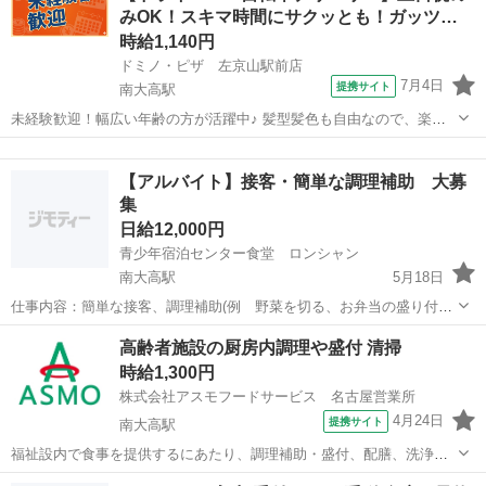
みOK！スキマ時間にサクッとも！ガッツ…
時給1,140円
ドミノ・ピザ 左京山駅前店
7月4日
提携サイト
南大高駅
未経験歓迎！幅広い年齢の方が活躍中♪ 髪型髪色も自由なので、楽し
みながらドミノ・ピザで一緒に働きませんか? 新店舗も続々オープン
愛知
名古屋市
南大高駅
デリバリー
中のドミノ・ピザでは明るく元気に働いてくれるスタッフを大募集中
【アルバイト】接客・簡単な調理補助 大募
です♪ 1985年、日本ではじ...
集
日給12,000円
青少年宿泊センター食堂 ロンシャン
南大高駅
5月18日
仕事内容：簡単な接客、調理補助(例 野菜を切る、お弁当の盛り付け)
新規事業を始めるため募集しています。 希望勤務日時：土
愛知
名古屋市
南大高駅
飲食
番号
高齢者施設の厨房内調理や盛付 清掃
日祝出られる方 時間は要相談 不明点等ありましたら、
時給1,300円
下記電話番号へお問い合...
株式会社アスモフードサービス 名古屋営業所
4月24日
提携サイト
南大高駅
福祉設内で食事を提供するにあたり、調理補助・盛付、配膳、洗浄、
清掃などの厨房内業務 パート ◇各種手当 ◇随時昇給 ◇食事補助 ◇制
愛知
名古屋市
南大高駅
キッチン