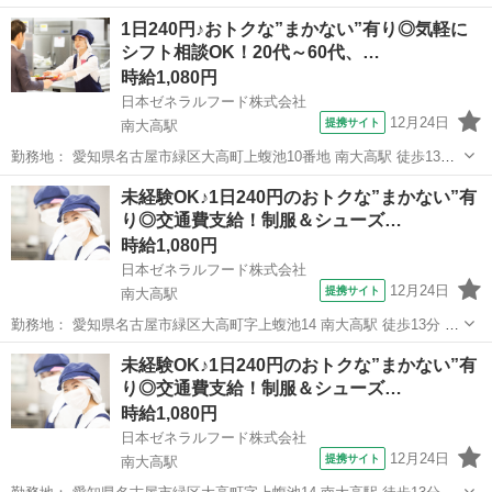
病院-3467 愛知県名古屋市緑区南大高二丁目204番地 【アクセス】 JR
愛知
名古屋市
南大高駅
キッチン
1日240円♪おトクな”まかない”有り◎気軽に
東海道線 南大高駅より徒歩1分 南大高駅 徒歩1分 週勤務日時： 週2
シフト相談OK！20代～60代、…
日~...
時給1,080円
日本ゼネラルフード株式会社
12月24日
提携サイト
南大高駅
勤務地： 愛知県名古屋市緑区大高町上蝮池10番地 南大高駅 徒歩13分
／ 左京山駅 自動車5分 ／ 大高駅 自動車5分 週勤務日時： 週3日~週5
愛知
名古屋市
南大高駅
キッチン
未経験OK♪1日240円のおトクな”まかない”有
日 08:30〜17:30 雇用形態： パート・アルバイト 給与： ...
り◎交通費支給！制服＆シューズ…
時給1,080円
日本ゼネラルフード株式会社
12月24日
提携サイト
南大高駅
勤務地： 愛知県名古屋市緑区大高町字上蝮池14 南大高駅 徒歩13分 ／
左京山駅 自動車6分 ／ 大高駅 自動車6分 週勤務日時： 週3日~週5日
愛知
名古屋市
南大高駅
キッチン
未経験OK♪1日240円のおトクな”まかない”有
05:30〜09:30／09:30〜15:00／15:30〜19:30...
り◎交通費支給！制服＆シューズ…
時給1,080円
日本ゼネラルフード株式会社
12月24日
提携サイト
南大高駅