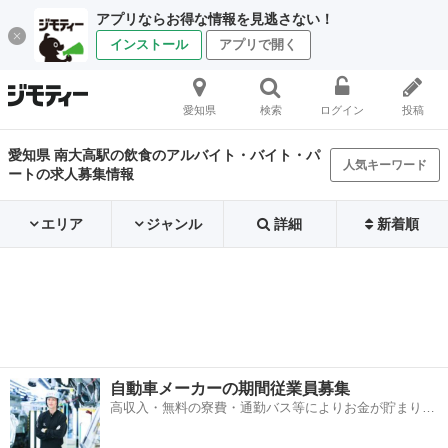
アプリならお得な情報を見逃さない！
インストール
アプリで開く
愛知県
検索
ログイン
投稿
愛知県 南大高駅の飲食のアルバイト・バイト・パ
人気キーワード
ートの求人募集情報
エリア
ジャンル
詳細
新着順
自動車メーカーの期間従業員募集
高収入・無料の寮費・通勤バス等によりお金が貯まりや
すい環境