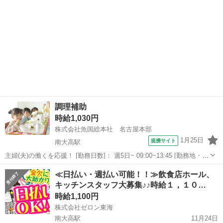
調理補助
時給1,030円
株式会社魚国総本社 名古屋本部
1月25日
提携サイト
南大高駅
主婦(夫)の働くを応援！ [勤務日数]： 週5日~ 09:00~13:45 [勤務地・最
寄駅]： 愛知県名古屋市緑区森の里1丁目107 株式会社魚国総本社 名
愛知
名古屋市
南大高駅
キッチン
≪日払い・週払い可能！！≫飲食店ホール、
古屋本部 南大高駅／大高駅 [職種名]：調理補助 [求人...
キッチンスタッフ大募集♪♪時給１，１０…
時給1,100円
株式会社ゼロン東海
南大高駅
11月24日