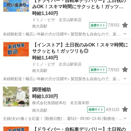
【ドライバー・自転車デリバリー】土日祝の
みOK！スキマ時間にサクッとも！ガッツ…
時給1,140円
ドミノ・ピザ 左京山駅前店
7月5日
提携サイト
南大高駅
未経験歓迎！幅広い年齢の方が活躍中♪ 髪型髪色も自由なので、楽し
みながらドミノ・ピザで一緒に働きませんか? 新店舗も続々オープン
愛知
名古屋市
南大高駅
デリバリー
【インストア】土日祝のみOK！スキマ時間に
中のドミノ・ピザでは明るく元気に働いてくれるスタッフを大募集中
サクッとも！ガッツリも◎
です♪ 1985年、日本ではじ...
時給1,140円
ドミノ・ピザ 左京山駅前店
7月5日
提携サイト
南大高駅
未経験歓迎！幅広い年齢の方が活躍中♪ 髪型髪色も自由なので、楽し
みながらドミノ・ピザで一緒に働きませんか? 新店舗も続々オープン
愛知
名古屋市
南大高駅
その他
調理補助
中のドミノ・ピザでは明るく元気に働いてくれるスタッフを大募集中
時給1,030円
です♪ 1985年、日本ではじ...
株式会社魚国総本社 名古屋本部
4月11日
提携サイト
南大高駅
主婦(夫)の働くを応援！ [勤務日数]： 週5日~ 09:00~13:45 [勤務地・最
寄駅]： 愛知県名古屋市緑区森の里1丁目107 株式会社魚国総本社 名
愛知
名古屋市
南大高駅
キッチン
【ドライバー・自転車デリバリー】土日祝の
古屋本部 南大高駅／大高駅 [職種名]：調理補助 [求人...