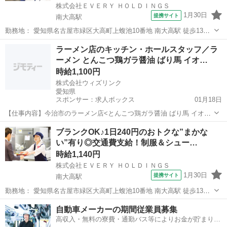
株式会社ＥＶＥＲＹ ＨＯＬＤＩＮＧＳ
1月30日
提携サイト
南大高駅
勤務地： 愛知県名古屋市緑区大高町上蝮池10番地 南大高駅 徒歩13分
／ 左京山駅 自動車5分 ／ 大高駅 自動車5分 週勤務日時： 週3日~週5
愛知
名古屋市
南大高駅
キッチン
ラーメン店のキッチン・ホールスタッフ／ラ
日 05:30〜10:00／09:00〜15:00／14:30〜20:3...
ーメン とんこつ鶏ガラ醤油 ばり馬 イオ…
時給1,100円
株式会社ウィズリンク
愛知県
スポンサー：求人ボックス
01月18日
【仕事内容】今治市のラーメン店<とんこつ鶏ガラ醤油 ばり馬 イオン
モール今治新都市店>でアルバイト&パートスタッフを募集!素材選びか
アルバイト・パート
ブランクOK♪1日240円のおトクな”まかな
ら製法までとことんこだわった濃厚豚骨ラーメンが自慢のお店で働き
い”有り◎交通費支給！制服＆シュー…
ませんか? 老若男女問わず、幅広い世...
時給1,140円
株式会社ＥＶＥＲＹ ＨＯＬＤＩＮＧＳ
1月30日
提携サイト
南大高駅
勤務地： 愛知県名古屋市緑区大高町上蝮池10番地 南大高駅 徒歩13分
／ 左京山駅 自動車5分 ／ 大高駅 自動車5分 週勤務日時： 週3日~週5
愛知
名古屋市
南大高駅
キッチン
自動車メーカーの期間従業員募集
日 08:30〜17:30 雇用形態： パート・アルバイト 給与： ...
高収入・無料の寮費・通勤バス等によりお金が貯まりや