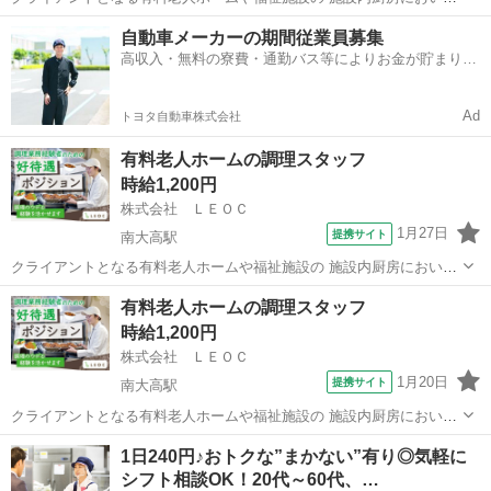
て、朝昼晩の決まった時間に合わせて ご利用者様へお食事提供を行う
愛知
名古屋市
南大高駅
その他
自動車メーカーの期間従業員募集
お仕事です。 調理補助の方には食器の準備・お食事の盛付・配膳 ・食
高収入・無料の寮費・通勤バス等によりお金が貯まりや
器洗浄などのお仕事をお任せします...
すい環境
Ad
トヨタ自動車株式会社
有料老人ホームの調理スタッフ
時給1,200円
株式会社 ＬＥＯＣ
1月27日
提携サイト
南大高駅
クライアントとなる有料老人ホームや福祉施設の 施設内厨房におい
て、朝昼晩の決まった時間に合わせて ご利用者様へお食事提供を行う
愛知
名古屋市
南大高駅
その他
有料老人ホームの調理スタッフ
お仕事です。 調理スタッフの方にはお食事の調理・配膳・ 食器洗浄・
時給1,200円
食材の仕込みなどのお仕事をお任せ...
株式会社 ＬＥＯＣ
1月20日
提携サイト
南大高駅
クライアントとなる有料老人ホームや福祉施設の 施設内厨房におい
て、朝昼晩の決まった時間に合わせて ご利用者様へお食事提供を行う
愛知
名古屋市
南大高駅
その他
1日240円♪おトクな”まかない”有り◎気軽に
お仕事です。 調理スタッフの方にはお食事の調理・配膳・ 食器洗浄・
シフト相談OK！20代～60代、…
食材の仕込みなどのお仕事をお任せ...