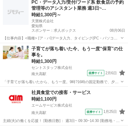
PC・データ入力/受付/フード系 飲食店の予約
服貸与 ◇交通費支給(月2万円迄) ◇車・自転車通勤OK(無料駐車場完
管理等のアシスタント業務 週3日~…
備) ◇年末年始手...
時給1,300円～
天寶株式会社
愛知県
スポンサー：求人ボックス
08月06日
【仕事内容】<職種> [ア・パ]データ入力、タイピング(PC・パソコ
ン・インターネット)、受付、フード・飲食その他 <雇用形態> アルバ
アルバイト・パート
子育てが落ち着いた今、もう一度“保育”の仕
イト・パート <給与> [ア・パ]時給1,300円～ 交通費:一部支給 社内規
事を。
定あり アシスタ...
時給1,300円
セントスタッフ株式会社
2月6日
提携サイト
南大高駅
「子育てが落ち着いたから、もう一度。9時?16時の固定勤務で、夕飯
の支度も間に合います」 「ピアノ・書類作成なし！『子供と遊ぶ』に
愛知
名古屋市
南大高駅
その他
社員食堂での接客・サービス
専念できる、ブランク歓迎の保育補助」 「担任は持たず、サポート専
時給1,100円
門。40代から派遣で『無理ない...
エームサービス株式会社
1月25日
提携サイト
南大高駅
主婦(夫)の働くを応援！ [勤務日数]： 週3日~ 09:30~14:30 [勤務地・最
寄駅]： 愛知県名古屋市緑区大高町奥中道41 ゴムノイナキ大高本