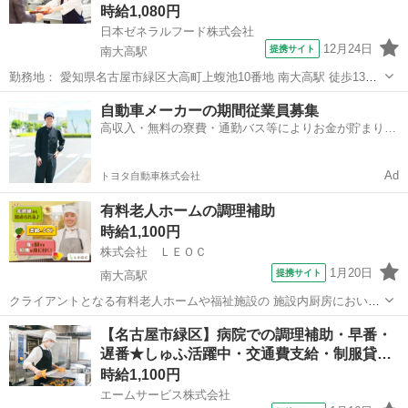
時給1,080円
日本ゼネラルフード株式会社
12月24日
提携サイト
南大高駅
勤務地： 愛知県名古屋市緑区大高町上蝮池10番地 南大高駅 徒歩13分
／ 左京山駅 自動車5分 ／ 大高駅 自動車5分 週勤務日時： 週3日~週5
愛知
名古屋市
南大高駅
キッチン
自動車メーカーの期間従業員募集
日 08:30〜17:30 雇用形態： パート・アルバイト 給与： ...
高収入・無料の寮費・通勤バス等によりお金が貯まりや
すい環境
Ad
トヨタ自動車株式会社
有料老人ホームの調理補助
時給1,100円
株式会社 ＬＥＯＣ
1月20日
提携サイト
南大高駅
クライアントとなる有料老人ホームや福祉施設の 施設内厨房におい
て、朝昼晩の決まった時間に合わせて ご利用者様へお食事提供を行う
愛知
名古屋市
南大高駅
その他
【名古屋市緑区】病院での調理補助・早番・
お仕事です。 調理補助の方には食器の準備・お食事の盛付・配膳 ・食
遅番★しゅふ活躍中・交通費支給・制服貸…
器洗浄などのお仕事をお任せします...
時給1,100円
エームサービス株式会社