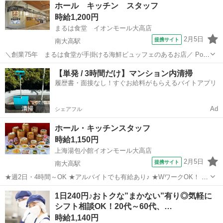
愛知
名古屋市
南大高駅
その他
ホール キッチン スタッフ
社-5442 ＜エームサービス株式会社＞ 南大高駅徒歩3分 [職...
時給1,200円
まるは食堂 イオンモール大高店
2月5日
提携サイト
南大高駅
＼創業75年 まるは食堂が手掛ける海鮮ビュッフェのあるお店／ Point
1. 未経験でも安心！ 飲食の勤務が未経験でも大丈夫です。 充実した
愛知
名古屋市
南大高駅
キッチン
【単発 / 3時間だけ】マンション内清掃
研修制度があり、先輩スタッフが丁寧に教えますので 心配はいりませ
履歴書・面接なし！すぐお給料がもらえるバイトアプリ
ん♪ Poin...
Ad
シェアフル
ホール・キッチンスタッフ
時給1,150円
上海湯包小館イオンモール大高店
2月5日
提携サイト
南大高駅
★週2日・4時間～OK ★アルバイトでも有給あり♪ ★WワークOK！ ★
土日祝日 時給５０円アップ ＼JR線南大高駅 直結！／ ◆◇─ 上海
愛知
名古屋市
南大高駅
キッチン
1日240円♪おトクな”まかない”有り◎気軽に
湯包小館 ─◇◆ ①ホールスタッフ ②キッチンスタッフ 大募集！！
シフト相談OK！20代～60代、…
【働きやすい...
時給1,140円