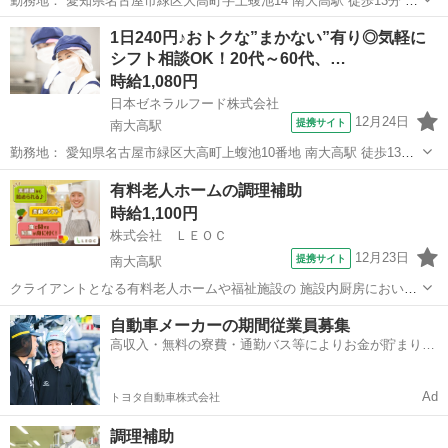
勤務地： 愛知県名古屋市緑区大高町字上蝮池14 南大高駅 徒歩13分 ／
左京山駅 自動車6分 ／ 大高駅 自動車6分 週勤務日時： 週3日~週5日
愛知
名古屋市
南大高駅
キッチン
1日240円♪おトクな”まかない”有り◎気軽に
05:30〜09:30／09:30〜15:00／15:30〜19:30...
シフト相談OK！20代～60代、…
時給1,080円
日本ゼネラルフード株式会社
12月24日
提携サイト
南大高駅
勤務地： 愛知県名古屋市緑区大高町上蝮池10番地 南大高駅 徒歩13分
／ 左京山駅 自動車5分 ／ 大高駅 自動車5分 週勤務日時： 週3日~週5
愛知
名古屋市
南大高駅
キッチン
有料老人ホームの調理補助
日 05:30〜10:00／09:00〜15:00／14:30〜20:3...
時給1,100円
株式会社 ＬＥＯＣ
12月23日
提携サイト
南大高駅
クライアントとなる有料老人ホームや福祉施設の 施設内厨房におい
て、朝昼晩の決まった時間に合わせて ご利用者様へお食事提供を行う
愛知
名古屋市
南大高駅
その他
自動車メーカーの期間従業員募集
お仕事です。 調理補助の方には食器の準備・お食事の盛付・配膳 ・食
高収入・無料の寮費・通勤バス等によりお金が貯まりや
器洗浄などのお仕事をお任せします...
すい環境
Ad
トヨタ自動車株式会社
調理補助