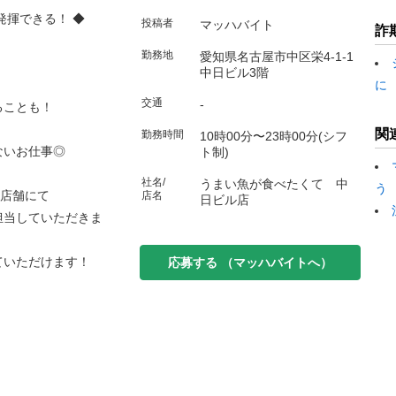
発揮できる！ ◆
投稿者
マッハバイト
詐
勤務地
愛知県名古屋市中区栄4-1-1
中日ビル3階
に
交通
-
ることも！
関
勤務時間
10時00分〜23時00分(シフ
ないお仕事◎
ト制)
社名/
うまい魚が食べたくて 中
う
た店舗にて
店名
日ビル店
担当していただきま
ていただけます！
応募する
（マッハバイトへ）