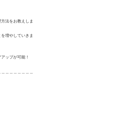
理方法をお教えしま
とを増やしていきま
アアップが可能！
＿＿＿＿＿＿＿＿＿