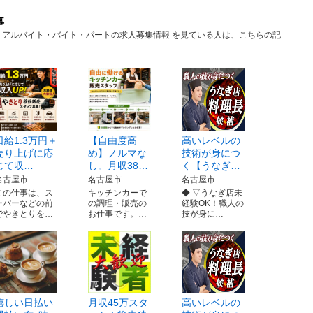
事
愛知 アルバイト・バイト・パートの求人募集情報 を見ている人は、こちらの記
日給1.3万円＋
【自由度高
高いレベルの
売り上げに応
め】ノルマな
技術が身につ
じて収…
し。月収38…
く【うなぎ…
名古屋市
名古屋市
名古屋市
この仕事は、ス
キッチンカーで
◆ ▽うなぎ店未
ーパーなどの前
の調理・販売の
経験OK！職人の
でやきとりを…
お仕事です。…
技が身に…
嬉しい日払い
月収45万スタ
高いレベルの