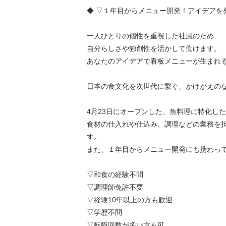
◆ ▽１年目からメニュー開発！アイデアを
一人ひとりの個性を重視した社風のため
自分らしさや独創性を活かして働けます。
あなたのアイデアで看板メニューが生まれ
日本の食文化を次世代に繋ぐ、かけがえの
4月23日にオープンした、魚料理に特化し
食材の仕入れや仕込み、調理などの業務を
す。
また、１年目からメニュー開発にも携わっ
▽和食の経験不問
▽調理師免許不要
▽経験10年以上の方も歓迎
▽学歴不問
▽転職回数が多い方も可