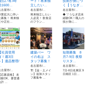
週払い有♪時
ート！将来独
技術が身につ
給1600…
立したい…
く【うなぎ…
名古屋市/…
名古屋市/…
名古屋市/…
事業拡大に伴い
将来独立したい
◆ ▽うなぎ店未
大募集！ 将来独
人必見！ 飲食店
経験OK！職人の
立や正社…
のフラン…
技が身に…
【社員登用
建築バー ワ
短期募集 8
有！週3日
イの名は ス
月7-9日 夜祭
～】遺品整理/
タッフ募集！
りスタ…
…
名古屋市/…
名古屋市/…
名古屋市/…
🏗️【金・土メイ
7日-8日名東区 9
ン】追加スタッ
日南区 1日…
【応募資格】 未
フ募集🍻 …
経験OK、要普通
免許 …