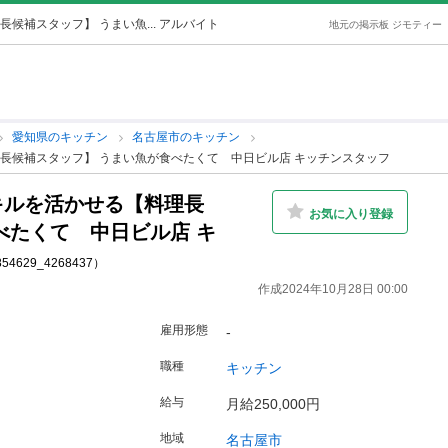
補スタッフ】 うまい魚... アルバイト
地元の掲示板 ジモティー
愛知県のキッチン
名古屋市のキッチン
長候補スタッフ】 うまい魚が食べたくて 中日ビル店 キッチンスタッフ
キルを活かせる【料理長
お気に入り登録
べたくて 中日ビル店 キ
5854629_4268437）
作成2024年10月28日 00:00
雇用形態
-
職種
キッチン
給与
月給250,000円
地域
名古屋市