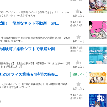
4
レアバイト」 ・発売前のゲームを体験できます！！ ハッキ
とテンションが上がる”そんな...
お気に入り
更新8月7日
！ 簡単なネット不動産 SN...
作成8月3日
・生活保護可能です 給料とは別に携帯代などの通信費上限 2000
（GH）完備です...
お気に入り
更新8月2日
経験可／柔軟シフトで家庭や副...
作成8月2日
1
書発行など】 【主な仕事内容】 1応募受付 TELまたはMAILで問
れる求職者の方の希...
お気に入り
のオフィス業務★4時間の時短...
提携サイト
＼ [注目ポイント] 【扶養内勤務相談可】 1日4時間の時短勤務・
目の前！地下を通って出社で...
お気に入り
更新8月2日
作成8月2日
務