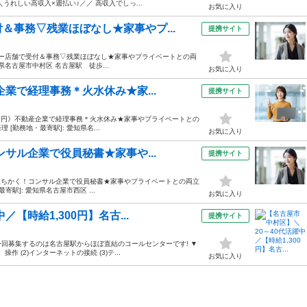
れしい高収入×週払い♪／／ 高収入でしっ...
お気に入り
＆事務▽残業ほぼなし★家事やプ...
提携サイト
タカー店舗で受付＆事務▽残業ほぼなし★家事やプライベートとの両
知県名古屋市中村区 名古屋駅 徒歩...
お気に入り
企業で経理事務＊火水休み★家...
提携サイト
800円》不動産企業で経理事務＊火水休み★家事やプライベートとの
[勤務地・最寄駅]: 愛知県名...
お気に入り
ンサル企業で役員秘書★家事や...
提携サイト
古屋駅ちかく！コンサル企業で役員秘書★家事やプライベートとの両立
寄駅]: 愛知県名古屋市西区 ...
お気に入り
【時給1,300円】名古...
提携サイト
 今回募集するのは名古屋駅からほぼ直結のコールセンターです! ▼
 (2)インターネットの接続 (3)テ...
お気に入り