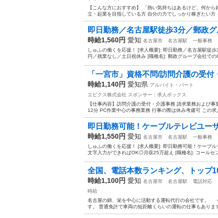
【こんな方におすすめ】 「熱い気持ちはあるけど、何から
立・起業を目指している方 自分の力でしっかり稼ぎたい方 『
即日勤務／名古屋駅徒歩3分／郵政グル
時給1,560円
愛知
名古屋市
名古屋駅
一般事務
しゅふの働くを応援！ [求人概要]: 即日勤務／名古屋駅徒
円／残業なし／土日祝休み [職種名]: 郵政グループ会社でのC
「一宮市」資格不問/訪問介護の受付・介護
時給1,140円
愛知県
アルバイト・パート
エピクス株式会社
スポンサー：求人ボックス
【仕事内容】訪問介護の受付・介護事務 請求業務および事業
12分 PC作業中心の事務業務 行事の際は休み考慮可 この求人
即日勤務可能！ケーブルテレビユーザ
時給1,550円
愛知
名古屋市
名古屋駅
一般事務
しゅふの働くを応援！ [求人概要]: 即日勤務可能！ケー
文字入力ができればOK◎月収25万超え [職種名]: コール
全国、電話本数ランキング、トップ10
時給1,100円
愛知
名古屋市
名古屋駅
電話対応
時給
名古屋の錦、栄を中心に活動する運転代行の会社です。 
す。 普通免許で車両の短距離くらいの運転の仕事もあります