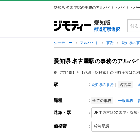
愛知県 名古屋駅の事務のアルバイト・バイト・パ
愛知版
都道府県選択
ジモティー
アルバイト
事務
愛知県の
愛知県 名古屋駅の事務のアルバ
※【市区郡】と【路線・駅検索】の同時検索はご利
駅
：
愛知県の事務
名古屋
職種
：
全ての事務
一般事務
路線・駅
：
価格帯
：