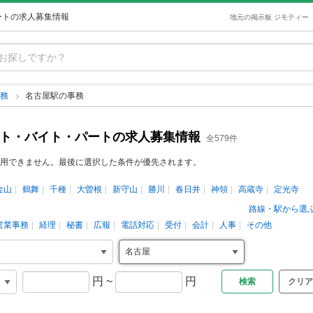
ートの求人募集情報
地元の掲示板 ジモティー
事務
名古屋駅の事務
イト・バイト・パートの求人募集情報
全579件
用できません。最後に選択した条件が優先されます。
金山
鶴舞
千種
大曽根
新守山
勝川
春日井
神領
高蔵寺
定光寺
路線・駅から選
営業事務
経理
秘書
広報
電話対応
受付
会計
人事
その他
円
~
円
クリア