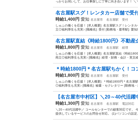
っかりお伺いして、お仕事探しに丁寧に向き合います！ ＼＼う
名古屋駅スグ！レンタカー店舗で受付
時給1,400円
愛知
名古屋市
名古屋駅
受付
しゅふの働くを応援！ [求人概要]: 名古屋駅スグ！レン
立◎福利厚生も充実♪ [職種名]: 受付 [勤務地・最寄駅]: 愛
名古屋駅直結《時給1800円》不動産
時給1,800円
愛知
名古屋市
名古屋駅
経理
しゅふの働くを応援！ [求人概要]: 名古屋駅直結《時給1
両立◎福利厚生も充実♪ [職種名]: 経理・財務・会計・英文経理 
＊時給1800円＊名古屋駅ちかく！コ
時給1,800円
愛知
名古屋市
名古屋駅
受付
しゅふの働くを応援！ [求人概要]: ＊時給1800円＊名
◎福利厚生も充実♪ [職種名]: 秘書・セクレタリー [勤務地・最
【名古屋市中村区】＼20～40代活躍中／
時給1,300円
愛知
名古屋市
名古屋駅
電話対応
＼20～40代活躍中／ コールセンターでの顧客対応です。
提供しているサービスのお問合せ対応。 (1)パソコンの設定、操作