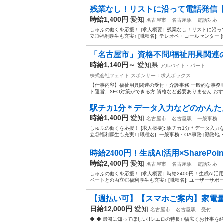
残業なし！リストに沿って電話発信【服
時給1,400円
愛知
名古屋市
名古屋駅
電話対応
しゅふの働くを応援！ [求人概要]: 残業なし！リストに
立◎福利厚生も充実♪ [職種名]: テレオペ・コールセンター [
「名古屋市」資格不問/福祉用具関連の受付
時給1,140円～
愛知県
アルバイト・パート
株式会社フェイト
スポンサー：求人ボックス
【仕事内容】福祉用具関連の受付・介護事務 一般的な事務職の募
ト運営、SEO対策ができる方 資格など必要ありません おすす
駅チカ1分＊データ入力などのかんたん
時給1,400円
愛知
名古屋市
名古屋駅
一般事務
しゅふの働くを応援！ [求人概要]: 駅チカ1分＊データ
立◎福利厚生も充実♪ [職種名]: 一般事務・OA事務 [勤務地・
時給2400円！生成AI活用×SharePoin
時給2,400円
愛知
名古屋市
名古屋駅
電話対応
しゅふの働くを応援！ [求人概要]: 時給2400円！生成AI活
ベートとの両立◎福利厚生も充実♪ [職種名]: ユーザーサポー
【週払い可】【スマホご案内】家電量販
日給12,000円
愛知
名古屋市
名古屋駅
受付
◆ ◆ 最初に知ってほしい!!シエロの特長♪ 幅広くお仕事