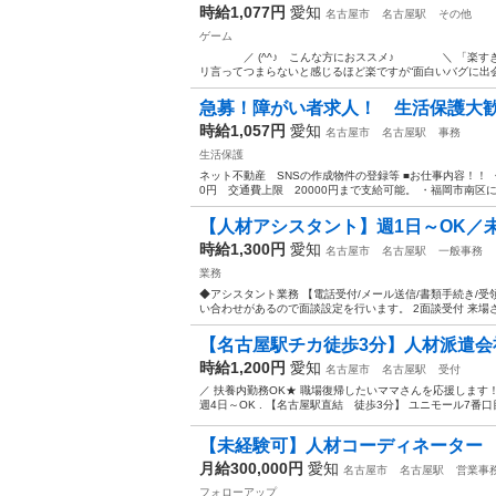
時給1,077円
愛知
名古屋市
名古屋駅
その他
ゲーム
／ (^^♪ こんな方におススメ♪ ＼ 「楽すぎる
リ言ってつまらないと感じるほど楽ですが“面白いバグに出会う
急募！障がい者求人！ 生活保護大歓迎
時給1,057円
愛知
名古屋市
名古屋駅
事務
生活保護
ネット不動産 SNSの作成物件の登録等 ■お仕事内容！！ 
0円 交通費上限 20000円まで支給可能。 ・福岡市南区に寮
【人材アシスタント】週1日～OK／未
時給1,300円
愛知
名古屋市
名古屋駅
一般事務
業務
◆アシスタント業務 【電話受付/メール送信/書類手続き/受領
い合わせがあるので面談設定を行います。 2面談受付 来場さ
【名古屋駅チカ徒歩3分】人材派遣会社
時給1,200円
愛知
名古屋市
名古屋駅
受付
／ 扶養内勤務OK★ 職場復帰したいママさんを応援します！ 
週4日～OK . 【名古屋駅直結 徒歩3分】 ユニモール7番口
【未経験可】人材コーディネーター
月給300,000円
愛知
名古屋市
名古屋駅
営業事
フォローアップ