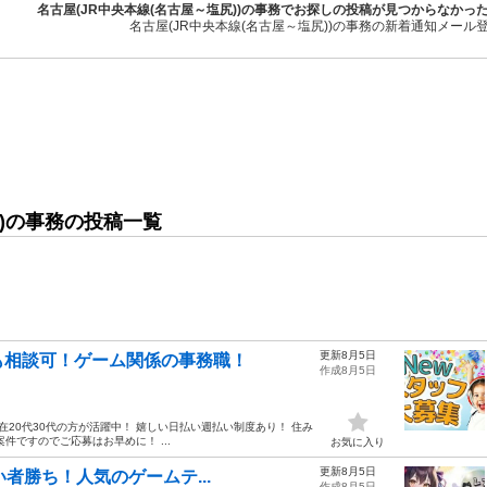
名古屋(JR中央本線(名古屋～塩尻))の事務でお探しの投稿が見つからなかっ
名古屋(JR中央本線(名古屋～塩尻))の事務の新着通知メール
))の事務の投稿一覧
更新8月5日
も相談可！ゲーム関係の事務職！
作成8月5日
在20代30代の方が活躍中！ 嬉しい日払い週払い制度あり！ 住み
ですのでご応募はお早めに！ ...
お気に入り
更新8月5日
い者勝ち！人気のゲームテ...
作成8月5日