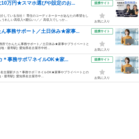
0万円★スマホ選びや設定のお...
提携サイト
を紹介している当社！ 専任のコーディネーターがあなたの希望をし
れしい高収入×週払い♪／／ 高収入でしっか...
お気に入り
ん事務サポート／土日休み★家事...
提携サイト
士事務所でかんたん事務サポート／土日休み★家事やプライベートと
地・最寄駅]: 愛知県名古屋市中村...
お気に入り
＊事務サポ▽ネイルOK★家...
提携サイト
0円》名古屋駅チカ＊事務サポ▽ネイルOK★家事やプライベートとの
・最寄駅]: 愛知県名古屋市中...
お気に入り