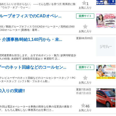
1
始めたらいいか分からない」 ――そんな想いを持つ方 将来的に独
ウルフ・オブ・ウォー...
お気に入り
ープオフィスでのCADオペレ...
提携サイト
歩3分／郵政グループオフィスでのCADオペレーター／高時給1560
ADオペレーター [勤務地・最寄...
お気に入り
更新08月05日
事務/時給1,140円から・未...
関連業務を担当します。 おすすめポイント・魅力: 妙興寺駅徒歩
の特徴: 未経験可 資格取得支援あり 車通勤可 託...
ーのネット回線などのコールセン...
提携サイト
ブルテレビユーザーのネット回線などのコールセンタースタッフ！PC
センタースタッフ（シフト制・フルタイム歓...
お気に入り
更新7月16日
入りの実績!!
作成7月16日
46
今回は電話オペレーター＆事務の簡単な仕事の従業員の募集で
。 もちろん運転しない事務系のお仕事だけ...
お気に入り