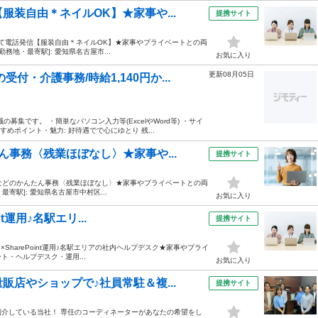
装自由＊ネイルOK】★家事や...
提携サイト
沿って電話発信【服装自由＊ネイルOK】★家事やプライベートとの両
勤務地・最寄駅]: 愛知県名古屋市...
お気に入り
更新08月05日
・介護事務/時給1,140円か...
集です。 ・簡単なパソコン入力等(ExcelやWord等) ・サイ
めポイント・魅力: 好待遇でで心にゆとり 残...
事務〈残業ほぼなし〉★家事や...
提携サイト
入力などのかんたん事務〈残業ほぼなし〉★家事やプライベートとの両
最寄駅]: 愛知県名古屋市中村区...
お気に入り
t運用♪名駅エリ...
提携サイト
用×SharePoint運用♪名駅エリアの社内ヘルプデスク★家事やプライ
ト・ヘルプデスク・運用...
お気に入り
店やショップで♪社員常駐＆複...
提携サイト
を紹介している当社！ 専任のコーディネーターがあなたの希望をし