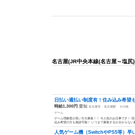
名古屋(JR中央本線(名古屋～塩尻
日払い週払い制度有！住み込み希望
時給1,300円
愛知
名古屋市
名古屋駅
その他
ゲーム
ゲーム理解度が高い方大募集！！ 今人気のお仕事です！ 現
込み希望の方も相談可能！ いつまで募集するか分からない案件
人気ゲーム機（SwitchやPS5等）早