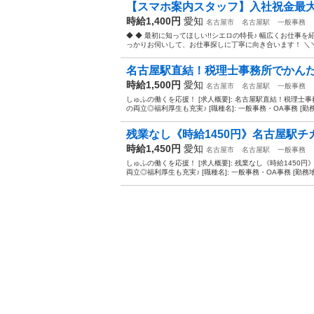
【スマホ案内スタッフ】入社祝金最大1
時給1,400円
愛知
名古屋市
名古屋駅
一般事務
◆ ◆ 最初に知ってほしい!!シエロの特長♪ 幅広くお仕事
っかりお伺いして、お仕事探しに丁寧に向き合います！ ＼＼う
名古屋駅直結！税理士事務所でかんた
時給1,500円
愛知
名古屋市
名古屋駅
一般事務
しゅふの働くを応援！ [求人概要]: 名古屋駅直結！税理
の両立◎福利厚生も充実♪ [職種名]: 一般事務・OA事務 [勤務
残業なし《時給1450円》名古屋駅チカ
時給1,450円
愛知
名古屋市
名古屋駅
一般事務
しゅふの働くを応援！ [求人概要]: 残業なし《時給145
両立◎福利厚生も充実♪ [職種名]: 一般事務・OA事務 [勤務地