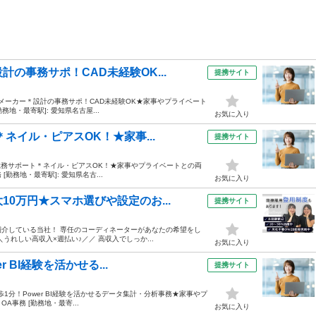
の事務サポ！CAD未経験OK...
提携サイト
カメーカー＊設計の事務サポ！CAD未経験OK★家事やプライベート
務地・最寄駅]: 愛知県名古屋...
お気に入り
ネイル・ピアスOK！★家事...
提携サイト
手で総務サポート＊ネイル・ピアスOK！★家事やプライベートとの両
勤務地・最寄駅]: 愛知県名古...
お気に入り
0万円★スマホ選びや設定のお...
提携サイト
を紹介している当社！ 専任のコーディネーターがあなたの希望をし
れしい高収入×週払い♪／／ 高収入でしっか...
お気に入り
 BI経験を活かせる...
提携サイト
徒歩1分！Power BI経験を活かせるデータ集計・分析事務★家事やプ
A事務 [勤務地・最寄...
お気に入り