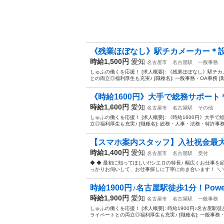
《残業ほぼなし》駅チカメーカー＊設計
時給1,500円
愛知
名古屋市
名古屋駅
一般事務
しゅふの働くを応援！ [求人概要]: 《残業ほぼなし》駅チ
との両立◎福利厚生も充実♪ [職種名]: 一般事務・OA事務 [勤
《時給1600円》大手で総務サポート＊
時給1,600円
愛知
名古屋市
名古屋駅
その他
しゅふの働くを応援！ [求人概要]: 《時給1600円》大
立◎福利厚生も充実♪ [職種名]: 総務・人事・法務・特許事務 [
【スマホ案内スタッフ】入社祝金最大1
時給1,400円
愛知
名古屋市
名古屋駅
受付
◆ ◆ 最初に知ってほしい!!シエロの特長♪ 幅広くお仕事
っかりお伺いして、お仕事探しに丁寧に向き合います！ ＼＼う
時給1900円♪名古屋駅徒歩1分！Power
時給1,900円
愛知
名古屋市
名古屋駅
一般事務
しゅふの働くを応援！ [求人概要]: 時給1900円♪名古屋駅
ライベートとの両立◎福利厚生も充実♪ [職種名]: 一般事務・O