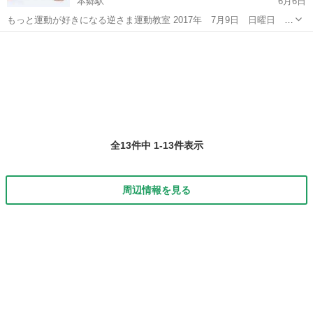
本郷駅
6月6日
もっと運動が好きになる逆さま運動教室 2017年 7月9日 日曜日 場
所：YOGA AMA 【第一部】親子ふれあい体操 時間 ・・・ 13：
愛知
名古屋市
本郷駅
その他
親子
30～14：30 対象 ・・・ ２歳以上とその保護者 内容 ・...
全13件中 1-13件表示
周辺情報を見る