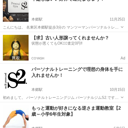
本郷駅
11月25日
こんにちは。 名東区本郷駅徒歩3分の マンツーマンパーソナルトレー
ニングジム パーソナルジムS2.です。 2019年も残りあと少しです。 今
愛知
名古屋市
本郷駅
その他
【求】古い人形譲ってくれませんか？
は冬だから太りやすいのは仕方ない・・・ でも、少しは自分の体型
状態が悪くてもOK🙆‍♀️査定0円‼️
が...
Ad
COYASH
パーソナルトレーニングで理想の身体を手に
入れませんか！
本郷駅
10月15日
初めまして。 パーソナルトレーニングジム パーソナルジムS2.です。
お試し価格！ 体験トレーニング 1回 3,000円で行えます。 こんな
愛知
名古屋市
本郷駅
その他
もっと運動が好きになる逆さま運動教室【2
方におススメです！ ・パーソナルトレーニングは気になるが自...
歳～小学6年生対象】