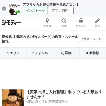
アプリならお得な情報を見逃さない！
インストール
アプリで開く
愛知県
検索
ログイン
投稿
愛知県 本郷駅のその他(スポーツ)の教室・スクール
人気キーワード
情報
エリア
ジャンル
詳細
新着順
【実家の押し入れ整理】眠っている人形あり
ませんか？
状態が悪くてもOK🙆‍♀️査定0円‼️