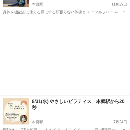
本郷駅
11月29日
身体を機能的に使える様にする頑張らない体操と アニマルフロー を行
いレッスン後は身体が軽やかに！ アニマルフロー は、四つん這いで歩
愛知
名古屋市
本郷駅
その他
アニマル
く、身体をねじる、跳ねるなど動物の動きをまねた 様々な動作を行う
エクサ...
8/31(水) やさしいピラティス 本郷駅から20
秒
本郷駅
7月24日
8/31(水） 第5水曜日 １１:００～１２:００ 月の5週目だけ