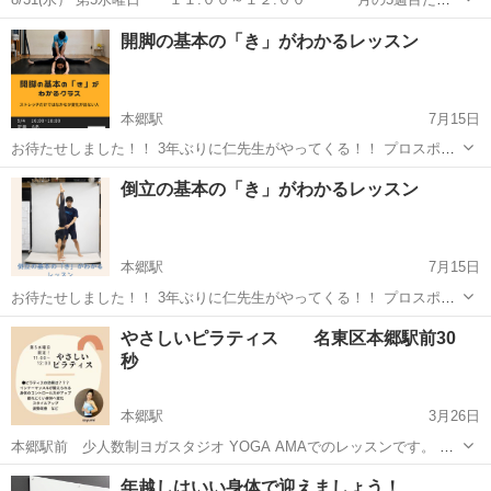
の特別レッスン sayumi先生のピラティス こんな方におすすめ ✔️疲れ
愛知
名古屋市
本郷駅
その他
ピラティス
開脚の基本の「き」がわかるレッスン
にくい身体を手に入れたい ✔️運動不足を...
本郷駅
7月15日
お待たせしました！！ 3年ぶりに仁先生がやってくる！！ プロスポー
ツ選手にもストレッチやトレーニング指導を行い、 また自らも倒立や
愛知
名古屋市
本郷駅
その他
ストレッチ
倒立の基本の「き」がわかるレッスン
ブリッジ、ストレッチなど身体の機能性アップの探求を続けている。
...
本郷駅
7月15日
お待たせしました！！ 3年ぶりに仁先生がやってくる！！ プロスポー
ツ選手にもストレッチやトレーニング指導を行い、 また自らも倒立や
愛知
名古屋市
本郷駅
その他
ストレッチ
やさしいピラティス 名東区本郷駅前30
ブリッジ、ストレッチなど身体の機能性アップの探求を続けている。
秒
そんな...
本郷駅
3月26日
本郷駅前 少人数制ヨガスタジオ YOGA AMAでのレッスンです。 第5
週目だけのsayumi先生によるスペシャルレッスン 3/30（水） １
愛知
名古屋市
本郷駅
その他
ピラティス
年越しはいい身体で迎えましょう！
１:００～１２:００ こんな方にお...