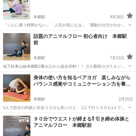
本郷駅
4月16日
「ジムに通う時間がない」「人目が気になる」「運動の仕方がわから
ない」 そんなお悩みにお応えして、名古屋市内で【ご自宅訪問のパー
愛知
名古屋市
本郷駅
その他
パーソナルトレーニング
話題のアニマルフロー 初心者向け 本郷駅
ソナルトレーニング】を行っています💪 ✅ こんな方におすすめ ・在
前
宅ワークで運動不足が気にな...
本郷駅
7月11日
地下鉄東山線本郷駅2番出口から徒歩30秒！！ 少人数制ヨガスタジ
オ YOGA AMA 名古屋では数少ないアニマルフローのレッスンで
愛知
名古屋市
本郷駅
その他
アニマルフロー
身体の使い方を知るペアヨガ 楽しみながら
す。 現在は金、日曜隔週回開催中。 12/2,16(金） １...
バランス感覚やコミュニケーション力を養…
本郷駅
2月15日
1人で自分の内面と向合うヨガも良いけど、 2人で行うヨガも1人では
得られない感覚が得られたりして凄く良い。 ペアヨガは、2人1組で呼
愛知
名古屋市
本郷駅
その他
姿勢
９０分でウエストが締まる⁈ 引き締め体操と
吸や動きを合わせながら行うヨガです。「触れ合うこと」が目的では
アニマルフロー 本郷駅前
なく、身体の使い方...