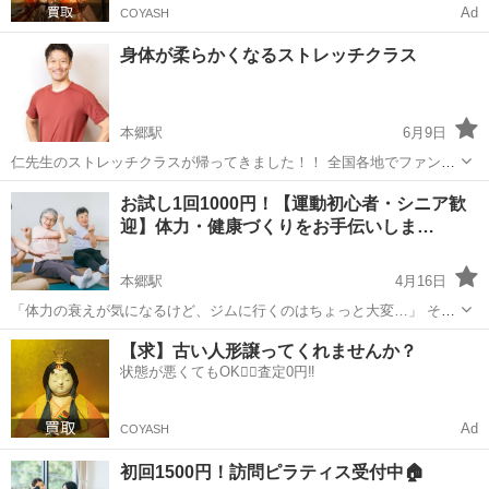
Ad
COYASH
身体が柔らかくなるストレッチクラス
本郷駅
6月9日
仁先生のストレッチクラスが帰ってきました！！ 全国各地でファンも
いる仁先生。 身体が柔らかくなりたい人～ やらない理由はないですよ
愛知
名古屋市
本郷駅
その他
ストレッチ
お試し1回1000円！【運動初心者・シニア歓
笑 講師が一人ひとりの身体に触れて身体を柔らかくするのに適切な負
迎】体力・健康づくりをお手伝いしま…
荷と動かし方を...
本郷駅
4月16日
「体力の衰えが気になるけど、ジムに行くのはちょっと大変…」 そん
な50代〜70代の方へ🌸 ＼ご自宅でできるパーソナルトレーニング／
愛知
名古屋市
本郷駅
その他
パーソナルトレーニング
【求】古い人形譲ってくれませんか？
名古屋市内の一部エリアで、訪問サービスを行っています🏠 ✅ こんな
状態が悪くてもOK🙆‍♀️査定0円‼️
方におすすめ ・運動を...
Ad
COYASH
初回1500円！訪問ピラティス受付中🏠