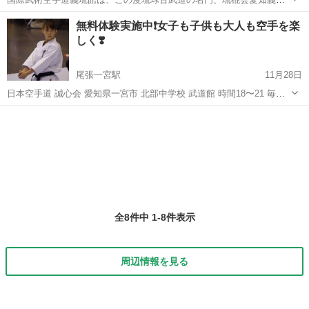
館一宮支部として、新たにリニューアルオープン致します。 空手の本
愛知
一宮市
尾張一宮駅
空手/他格闘技
古武道
無料体験実施中❗️女子も子供も大人も空手を楽
場沖縄空手と、武器術を含む古武道が学べます。 是非、この機会に入
しく❣️
会して下さい。 6月6日...
尾張一宮駅
11月28日
日本空手道 誠心会 愛知県一宮市 北部中学校 武道館 時間18〜21 毎週
土曜日 会費 2000円 年中さんから50代まで幅広くいる和気あいあいと
愛知
一宮市
尾張一宮駅
空手/他格闘技
日本空手道
した道場です。女性も多く 武道の礼節を元に体力...
全8件中 1-8件表示
周辺情報を見る