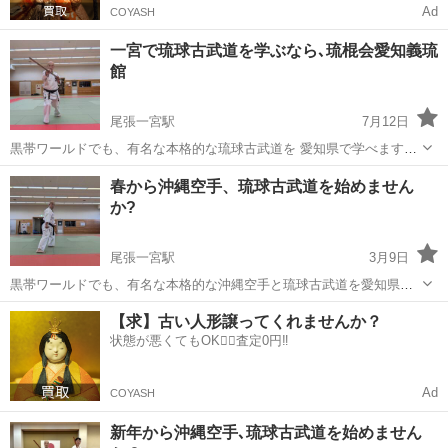
Ad
COYASH
一宮で琉球古武道を学ぶなら､琉棍会愛知義琉
館
尾張一宮駅
7月12日
黒帯ワールドでも、有名な本格的な琉球古武道を 愛知県で学べます。
https://youtu.be/ov-UGtcx6gQ 沖縄で50年の歴史を持つ、名門琉棍会
愛知
一宮市
尾張一宮駅
空手/他格闘技
古武道
春から沖縄空手、琉球古武道を始めません
の本土初の支部認可を承けた道場です。 夏季入会キャンペーン開始...
か?
尾張一宮駅
3月9日
黒帯ワールドでも、有名な本格的な沖縄空手と琉球古武道を愛知県で
学べます。https://youtu.be/QMxypYOQt5k 沖縄で50年の歴史を持つ、
愛知
一宮市
尾張一宮駅
空手/他格闘技
古武道
【求】古い人形譲ってくれませんか？
名門琉球古武道琉棍会の本土初の支部認可を承けた道場です。 ...
状態が悪くてもOK🙆‍♀️査定0円‼️
Ad
COYASH
新年から沖縄空手､琉球古武道を始めません