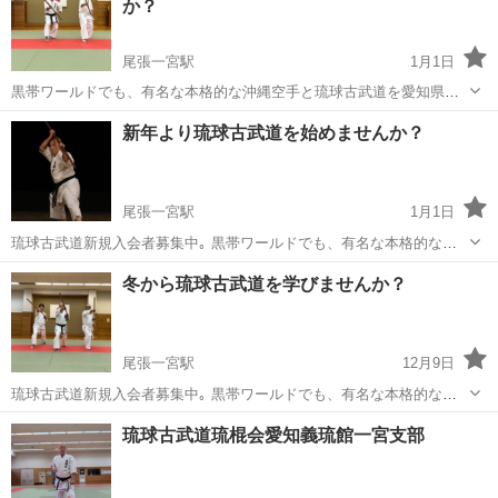
か？
尾張一宮駅
1月1日
黒帯ワールドでも、有名な本格的な沖縄空手と琉球古武道を愛知県で
学べます。https://youtu.be/QMxypYOQt5k 沖縄で50年の歴史を持つ、
愛知
一宮市
尾張一宮駅
空手/他格闘技
古武道
新年より琉球古武道を始めませんか？
名門琉球古武道琉棍会の本土初の支部認可を承けた道場です。 初...
尾張一宮駅
1月1日
琉球古武道新規入会者募集中｡ 黒帯ワールドでも、有名な本格的な沖
縄空手と琉球古武道を愛知県で学べます。
愛知
一宮市
尾張一宮駅
空手/他格闘技
古武道
冬から琉球古武道を学びませんか？
https://youtu.be/QMxypYOQt5k 沖縄で50年の歴史を持つ、名門琉球古
武道琉棍会の本土初の支...
尾張一宮駅
12月9日
琉球古武道新規入会者募集中｡ 黒帯ワールドでも、有名な本格的な沖
縄空手と琉球古武道を愛知県で学べます。
愛知
一宮市
尾張一宮駅
空手/他格闘技
古武道
琉球古武道琉棍会愛知義琉館一宮支部
https://youtu.be/QMxypYOQt5k 沖縄で50年の歴史を持つ、名門琉球古
武道琉棍会の本土初の支...