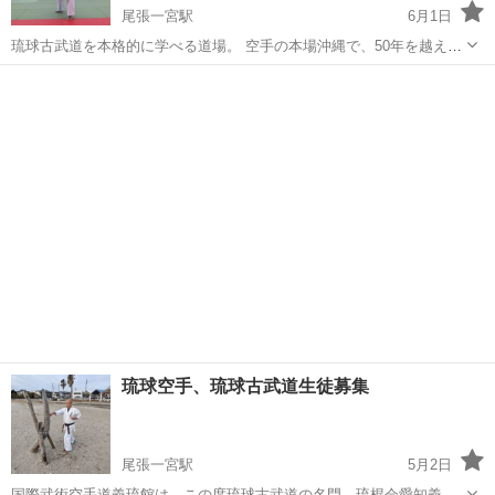
尾張一宮駅
6月1日
琉球古武道を本格的に学べる道場。 空手の本場沖縄で、50年を越える
歴史を持つ琉球古武道と沖縄空手の名門琉棍会の日本本土初の支部認
愛知
一宮市
尾張一宮駅
空手/他格闘技
古武道
可を承けた道場で、一宮市には当道場だけです。 土曜日17:00〜19:00
〒494-000...
琉球空手、琉球古武道生徒募集
尾張一宮駅
5月2日
国際武術空手道義琉館は、この度琉球古武道の名門、琉棍会愛知義琉