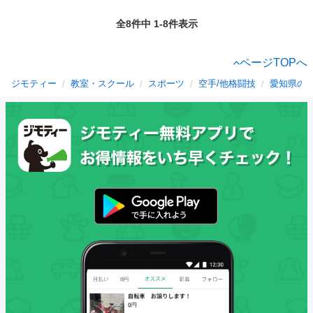
全8件中 1-8件表示
ページTOPへ
ジモティー
教室・スクール
スポーツ
空手/他格闘技
愛知県の空