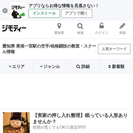
アプリならお得な情報を見逃さない！
インストール
アプリで開く
愛知県
検索
ログイン
投稿
愛知県 尾張一宮駅の空手/他格闘技の教室・スクー
人気キーワード
ル情報
エリア
ジャンル
詳細
新着順
【実家の押し入れ整理】眠っている人形あり
ませんか？
状態が悪くてもOK🙆‍♀️査定0円‼️