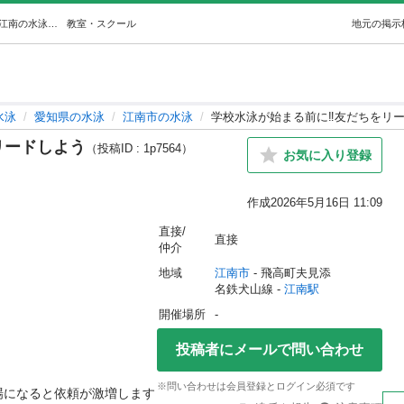
学校水泳が始まる前に‼️友だちをリードしよう (KiaOra) 江南の水泳の生徒募集・教室・スクールの広告掲示板｜ジモティー
教室・スクール
地元の掲示
水泳
愛知県の水泳
江南市の水泳
学校水泳が始まる前に‼️友だちをリ
リードしよう
（投稿ID : 1p7564）
お気に入り登録
作成
2026年5月16日 11:09
直接/
直接
仲介
地域
江南市
 - 飛高町夫見添
名鉄犬山線 - 
江南駅
開催場所
-
投稿者にメールで問い合わせ
※問い合わせは会員登録とログイン必須です
場になると依頼が激増します