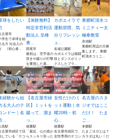
卓球をしたい
【体験無料】
カポエイラで
東郷町清水コ
方
特定非営利活
運動習慣、気
ミニティー太
名古屋市
動法人 呈峰
分リフレッシ
極拳教室
中学生で卓球を始
赤池駅
會...
ュ...
める方 社会人の
東郷町周辺の方募
方 《初心者...
西尾市
名城公園駅
集します。 東郷
最初は、空手道の
カポエイラは格闘
町清水コミニ...
突きや蹴りの打撃
技とダンスがミッ
を重視した基...
クスしたブラ...
未経験から始
【名古屋市緑
女性だけのミ
名古屋のスタ
める大人のテ
区】ミットを
ット運動｜水
ジオではここ
コンドー｜名
蹴って、溜ま
曜20時・初
だけ！ たま
古...
っ...
心...
ご...
大高駅
徳重駅
徳重駅
本郷駅
名古屋市緑区で活
「最近、心の底か
名古屋市緑区で、
たまごヨガとは？
動している「テコ
らスッキリ笑った
女性専用のテコン
カラダは丸い！だ