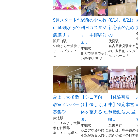
9月スタート^
駅前の少人数
(8/14、8/21）
o^50歳からの
制ヨガスタジ
初心者のため
筋膜リリ...
オ 本郷駅前
の...
瀬戸口駅
伏見駅
3...
50歳からの筋膜リ
名古屋伏見駅すぐ
本郷駅
リースピラティ
の、多目的レンタ
ヨガで健康で美し
ス ...
ルスペース「...
い体作り ヨガ...
みよし太極拳
【シニア向
【体験募集
教室メンバー
け】優しく身
中】特定非営
募集♡
体を整える た
利活動法人 呈
赤池駅
ま...
峰...
！！！みよし太極
本郷駅
名古屋市
拳お仲間募
シニアや膝や腰に
最初は、空手道の
集！！！ 毎週木...
不安がある人向け
突きや蹴りの打撃