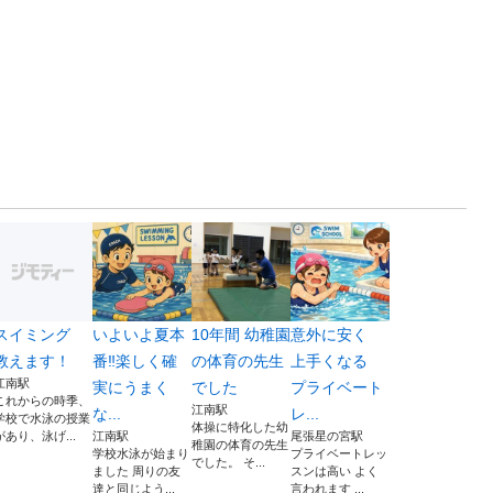
スイミング
いよいよ夏本
10年間 幼稚園
意外に安く
教えます！
番‼️楽しく確
の体育の先生
上手くなる
江南駅
実にうまく
でした
プライベート
これからの時季、
江南駅
な...
レ...
学校で水泳の授業
体操に特化した幼
があり、泳げ...
江南駅
尾張星の宮駅
稚園の体育の先生
学校水泳が始まり
プライベートレッ
でした。 そ...
ました 周りの友
スンは高い よく
達と同じよう...
言われます ...