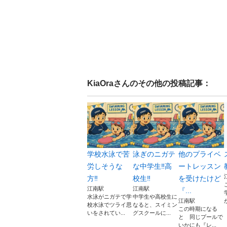
KiaOra
さんのその他の投稿記事：
学校水泳で苦
泳ぎのニガテ
他のプライベ
労しそうな
な中学生‼️高
ートレッスン
方‼️
校生‼️
を受けたけど
江南駅
江南駅
『...
水泳がニガテで学
中学生や高校生に
江南駅
校水泳でツライ思
なると、スイミン
この時期になる
いをされてい...
グスクールに...
と 同じプールで
いかにも『レ...