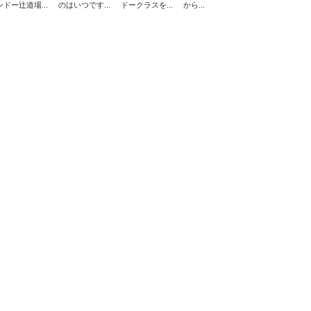
ンドー辻道場...
のはいつです...
ドークラスを...
から...