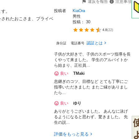
違反を報告
注意事項
投稿者
KiaOra
す。

男性
をされたおこさま、プライベ
投稿： 
30
4.8
(
22
)
認証とは
身分証
電話番号
子供が大好きで、子供のスポーツ指導を長
くやって来ました。 学生のアルバイトか
ら始まり、正社員...
良い
TMaki
息継ぎのコツ、目標など とても丁寧にご
指導いただきました またご縁がありまし
たら...
良い
ゆり
ありがとうございました。 あんなに泳げ
るようになると思わず、驚きました。 先
生の説...
評価をもっと見る