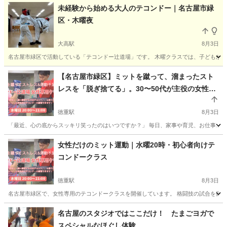
未経験から始める大人のテコンドー｜名古屋市緑
区・木曜夜
大高駅
8月3日
名古屋市緑区で活動している「テコンドー辻道場」です。 木曜クラスでは、子どもから
愛知
名古屋市
大高駅
空手/他格闘技
テコンドー
【名古屋市緑区】ミットを蹴って、溜まったスト
レスを「脱ぎ捨てる」。30〜50代が主役の女性専
用テコンドー
徳重駅
8月3日
「最近、心の底からスッキリ笑ったのはいつですか？」 毎日、家事や育児、お仕事……
愛知
名古屋市
徳重駅
空手/他格闘技
テコンドー
女性だけのミット運動｜水曜20時・初心者向けテ
コンドークラス
徳重駅
8月3日
名古屋市緑区で、女性専用のテコンドークラスを開催しています。 格闘技の試合を目指
愛知
名古屋市
徳重駅
空手/他格闘技
名古屋のスタジオではここだけ！ たまごヨガで
スペシャルなほぐし体験