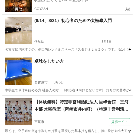
COYASH
Ad
(8/14、8/21）初心者のための太極拳入門
伏見駅
8月5日
名古屋伏見駅すぐの、多目的レンタルスペース「スタジオＬＡＺＯ」です。 8/14（金）
愛知
名古屋市
伏見駅
太極拳
スタジオ
卓球をしたい方
名古屋市
8月5日
中学生で卓球を始める方 社会人の方 《初心者🔰向けとなります》 打ち方の基本から
愛知
名古屋市
卓球
社会人
【体験無料】特定非営利活動法人 呈峰會館 三河
本部 水曜教室（岡崎市井内町）（特定非営利活動
法人 呈峰會館 西尾吉良教室（西尾市） 日曜朝１
西尾市
提携サイト
０時～）
最初は、空手道の突きや蹴りの打撃を重視した基本技を稽古し、後に投げや小太刀を使っ