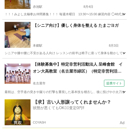
赤池駅
8月4日
！！！みよし太極拳お仲間募集！！！ 毎週木曜日 13:30〜15:00 練習内容 ◯48式太
愛知
愛知郡
赤池駅
太極拳
太極剣
【シニア向け】優しく身体を整える たまごヨガ
本郷駅
8月3日
シニアや膝や腰に不安がある人向け レッスンの前半は椅子に座って身体を動かしていきま
愛知
名古屋市
本郷駅
ヨガ
シニア
【体験募集中】特定非営利活動法人 呈峰會館 イ
オン大高教室（名古屋市緑区）（特定非営利活動
法人 呈峰會館 名古屋香流教室（名古屋市名東区)
名古屋市
提携サイト
土曜夕方６時半～）
最初は、空手道の突きや蹴りの打撃を重視した基本技を稽古し、後に投げや小太刀を使っ
愛知
名古屋市
空手/他格闘技
【求】古い人形譲ってくれませんか？
状態が悪くてもOK🙆‍♀️査定0円‼️
COYASH
Ad