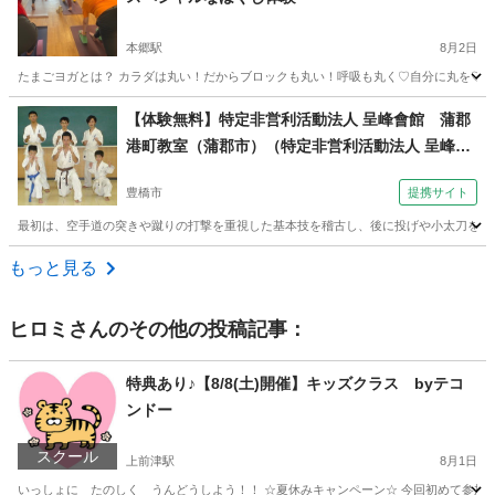
本郷駅
8月2日
たまごヨガとは？ カラダは丸い！だからブロックも丸い！呼吸も丸く♡自分に丸を♡ カ
愛知
名古屋市
本郷駅
ヨガ
スタジオ
【体験無料】特定非営利活動法人 呈峰會館 蒲郡
港町教室（蒲郡市）（特定非営利活動法人 呈峰會
館 豊橋高師台教室（豊橋市浜道町）土曜夜７時
豊橋市
提携サイト
～）
最初は、空手道の突きや蹴りの打撃を重視した基本技を稽古し、後に投げや小太刀を使っ
愛知
豊橋市
空手/他格闘技
もっと見る
ヒロミ
さんのその他の投稿記事：
特典あり♪【8/8(土)開催】キッズクラス byテコ
ンドー
スクール
上前津駅
8月1日
いっしょに たのしく うんどうしよう！！ ☆夏休みキャンペーン☆ 今回初めて参加さ