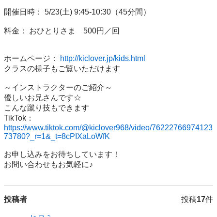
開催日時： 5/23(土) 9:45-10:30（45分間）

料金： おひとりさま　500円／回

ホームページ： 
http://kiclover.jp/kids.html
クラスの様子もご覧いただけます

～インストラクターのご紹介～

優しいお兄さんです☆

こんな蹴り技もできます

TikTok： 
https://www.tiktok.com/@kiclover968/video/76222766974123
73780?_r=1&_t=8cPIXaLoWfK
お申し込みをお待ちしています！

お問い合わせもお気軽に♪
投稿者
投稿
17
件