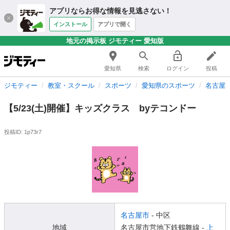
アプリならお得な情報を見逃さない！
インストール
アプリで開く
地元の掲示板 ジモティー 愛知版
愛知県
検索
ログイン
投稿
ジモティー
教室・スクール
スポーツ
愛知県のスポーツ
名古屋
【5/23(土)開催】キッズクラス byテコンドー
投稿ID: 1p73r7
名古屋市
- 中区
地域
名古屋市営地下鉄鶴舞線 -
上