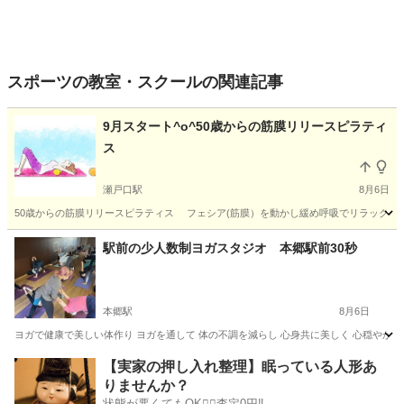
スポーツの教室・スクールの関連記事
9月スタート^o^50歳からの筋膜リリースピラティ
ス
瀬戸口駅
8月6日
50歳からの筋膜リリースピラティス フェシア(筋膜）を動かし緩め呼吸でリラックス、
愛知
瀬戸市
瀬戸口駅
その他
ビューティー
駅前の少人数制ヨガスタジオ 本郷駅前30秒
本郷駅
8月6日
ヨガで健康で美しい体作り ヨガを通して 体の不調を減らし 心身共に美しく 心穏やかに
愛知
名古屋市
本郷駅
ヨガ
手ぶら
【実家の押し入れ整理】眠っている人形あ
りませんか？
状態が悪くてもOK🙆‍♀️査定0円‼️