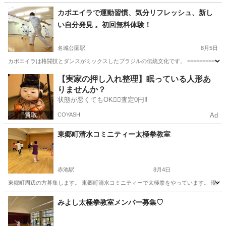
愛知
西尾市
空手/他格闘技
カポエイラで運動習慣、気分リフレッシュ、新し
い自分発見 。初回無料体験！
名城公園駅
8月5日
カポエイラは格闘技とダンスがミックスしたブラジルの伝統文化です。 ==================
愛知
名古屋市
名城公園駅
空手/他格闘技
カポエイラ
【実家の押し入れ整理】眠っている人形あ
りませんか？
状態が悪くてもOK🙆‍♀️査定0円‼️
COYASH
Ad
東郷町清水コミニティー太極拳教室
赤池駅
8月4日
東郷町周辺の方募集します。 東郷町清水コミニティーで太極拳をやっています。 現在練習
愛知
愛知郡
赤池駅
太極拳
みよし太極拳教室メンバー募集♡