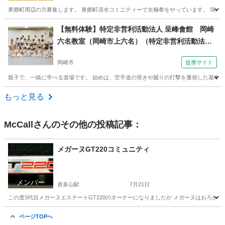
東郷町周辺の方募集します。 東郷町清水コミニティーで太極拳をやっています。 現在練習
愛知
愛知郡
赤池駅
太極拳
【無料体験】特定非営利活動法人 呈峰會館 岡崎
六名教室（岡崎市上六名）（特定非営利活動法人
呈峰會館 岡崎六名教室（岡崎市上六名）金曜夜７
岡崎市
提携サイト
時～）
親子で、一緒に学べる道場です。 始めは、空手道の突きや蹴りの打撃を重視した基本技
愛知
岡崎市
空手/他格闘技
もっと見る
McCall
さんのその他の投稿記事：
メガーヌGT220コミュニティ
メンバー
喜多山駅
7月21日
この度3代目メガーヌエステートGT220のオーナーになりましたが メガーヌはおろかル
愛知
名古屋市
喜多山駅
その他
オーナーズクラブ
ページTOPへ