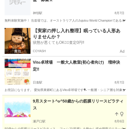
神領駅
8月7日
無料体験実施中！ 当道場では、オーストラリア人のJujutsu World Champio
愛知
春日井市
神領駅
スポーツ
柔術
【実家の押し入れ整理】眠っている人形あ
りませんか？
状態が悪くてもOK🙆‍♀️査定0円‼️
COYASH
Ad
Vito卓球場 一般大人教室(初心者向け) 増枠決
定‼
日進駅
8月7日
お世話になります。 愛知県東郷町にあるVito卓球場です🏓 一般層・シニア層を対象とし
愛知
愛知郡
日進駅
スポーツ
初心者
9月スタート^o^50歳からの筋膜リリースピラティ
ス
瀬戸口駅
8月6日
50歳からの筋膜リリースピラティス フェシア(筋膜）を動かし緩め呼吸でリラックス、