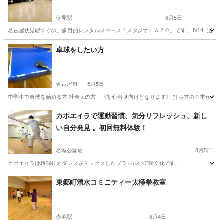
伏見駅
8月5日
名古屋伏見駅すぐの、多目的レンタルスペース「スタジオＬＡＺＯ」です。 8/14（金）
愛知
名古屋市
伏見駅
太極拳
スタジオ
卓球をしたい方
名古屋市
8月5日
中学生で卓球を始める方 社会人の方 《初心者🔰向けとなります》 打ち方の基本から
愛知
名古屋市
卓球
社会人
カポエイラで運動習慣、気分リフレッシュ、新し
い自分発見 。初回無料体験！
名城公園駅
8月5日
カポエイラは格闘技とダンスがミックスしたブラジルの伝統文化です。 ==================
愛知
名古屋市
名城公園駅
空手/他格闘技
カポエイラ
東郷町清水コミニティー太極拳教室
赤池駅
8月4日