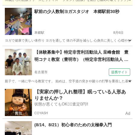
愛知
瀬戸市
瀬戸口駅
その他
ビューティー
駅前の少人数制ヨガスタジオ 本郷駅前30秒
本郷駅
8月6日
ヨガで健康で美しい体作り ヨガを通して 体の不調を減らし 心身共に美しく 心穏やかに
愛知
名古屋市
本郷駅
ヨガ
手ぶら
【体験募集中】特定非営利活動法人 呈峰會館 豊
明コナミ教室（豊明市）（特定非営利活動法人 呈
峰會館 中京大学フルコンタクト空手道サークル）
名古屋市
提携サイト
親子で、一緒に学べる教室です。 始めは、空手道の突きや蹴りの打撃を重視した基本技
愛知
名古屋市
空手/他格闘技
【実家の押し入れ整理】眠っている人形あ
りませんか？
状態が悪くてもOK🙆‍♀️査定0円‼️
COYASH
Ad
(8/14、8/21）初心者のための太極拳入門