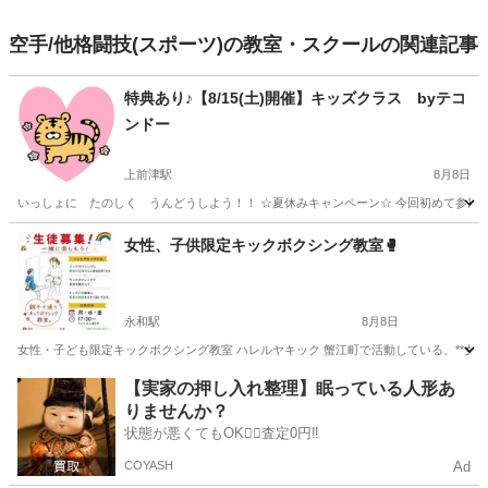
空手/他格闘技(スポーツ)の教室・スクールの関連記事
特典あり♪【8/15(土)開催】キッズクラス byテコ
ンドー
上前津駅
8月8日
いっしょに たのしく うんどうしよう！！ ☆夏休みキャンペーン☆ 今回初めて参加さ
愛知
名古屋市
上前津駅
スポーツ
テコンドー
女性、子供限定キックボクシング教室🥊
永和駅
8月8日
女性・子ども限定キックボクシング教室 ハレルヤキック 蟹江町で活動している、**女
愛知
海部郡
永和駅
空手/他格闘技
キックボクシング
【実家の押し入れ整理】眠っている人形あ
りませんか？
状態が悪くてもOK🙆‍♀️査定0円‼️
COYASH
Ad