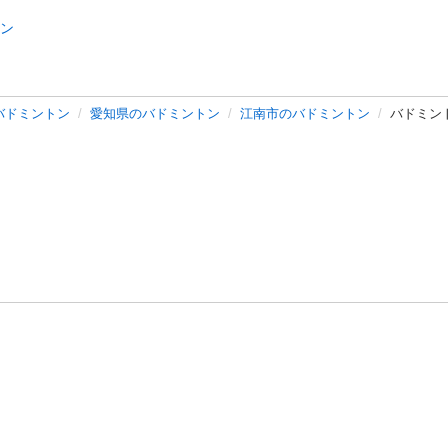
ン
バドミントン
愛知県のバドミントン
江南市のバドミントン
バドミン
バシーポリシー
プライバシー・ステートメント
健全化に資する運用
プ
ご利用ガイド
フリーワードで探す
特定商取引法の表示
利用