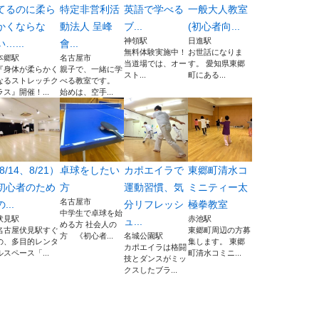
てるのに柔ら
特定非営利活
英語で学べる
一般大人教室
かくならな
動法人 呈峰
ブ...
(初心者向...
神領駅
日進駅
い…...
會...
無料体験実施中！
お世話になりま
本郷駅
名古屋市
当道場では、オー
す。 愛知県東郷
『身体が柔らかく
親子で、一緒に学
スト...
町にある...
なるストレッチク
べる教室です。
ラス』開催！...
始めは、空手...
(8/14、8/21）
卓球をしたい
カポエイラで
東郷町清水コ
初心者のため
方
運動習慣、気
ミニティー太
名古屋市
の...
分リフレッシ
極拳教室
中学生で卓球を始
伏見駅
赤池駅
ュ...
める方 社会人の
名古屋伏見駅すぐ
東郷町周辺の方募
方 《初心者...
名城公園駅
の、多目的レンタ
集します。 東郷
カポエイラは格闘
ルスペース「...
町清水コミニ...
技とダンスがミッ
クスしたブラ...