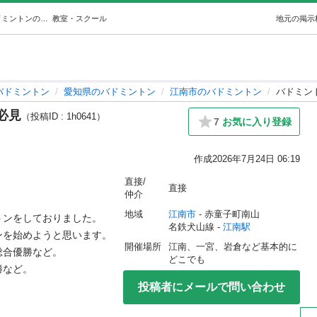
バドミントンが上手くなりたい方必見 (ばど) 江南のバドミントンの生徒募集・教室・スクールの広告掲示板｜ジモティー
教室・スクール
地元の掲示
バドミントン
愛知県のバドミントン
江南市のバドミントン
バドミン
必見
（投稿ID : 1h0641）
7
お気に入り登録
作成
2026年7月24日 06:19
直接/
直接
仲介
地域
江南市
 - 赤童子町南山
をしておりました。

名鉄犬山線 - 
江南駅
を始めようと思います。

開催場所
江南、一宮、岩倉など基本的に
優勝など。

どこでも
ど。

投稿者にメールで問い合わせ