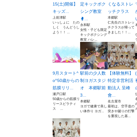
15(土)開催】
定キックボク
くなるストレ
キッズ...
シング教室
ッチクラス
上前津駅
本郷駅
🥊...
いっしょに たの
仁先生のストレッ
永和駅
しく うんどうし
チクラスが帰って
女性・子ども限定
よう！！ ...
きました！！...
キックボクシング
教室 ハレ...
9月スタート^
駅前の少人数
【体験無料】
o^50歳からの
制ヨガスタジ
特定非営利活
筋膜リリ...
オ 本郷駅前
動法人 呈峰
瀬戸口駅
3...
會...
50歳からの筋膜リ
本郷駅
名古屋市
リースピラティ
ヨガで健康で美し
最初は、空手道の
ス ...
い体作り ヨガ...
突きや蹴りの打撃
を重視した基...