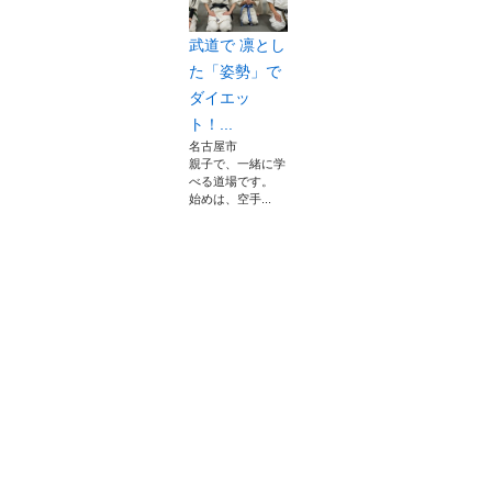
武道で 凛とし
た「姿勢」で
ダイエッ
ト！...
名古屋市
親子で、一緒に学
べる道場です。
始めは、空手...