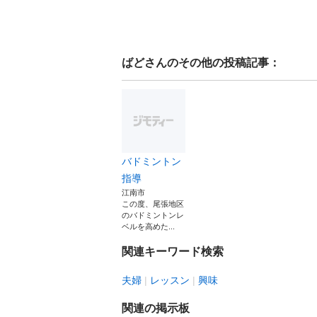
ばど
さんのその他の投稿記事：
バドミントン
指導
江南市
この度、尾張地区
のバドミントンレ
ベルを高めた...
関連キーワード検索
夫婦
レッスン
興味
関連の掲示板