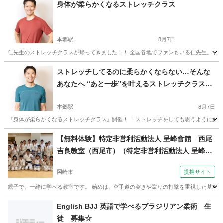
身体が柔らかくなるストレッチクラス
本郷駅
8月7日
仁先生のストレッチクラスが帰ってきました！！ 全国各地でファンもいる仁先生。 身体
愛知
名古屋市
本郷駅
その他
ストレッチ
ストレッチしてるのに柔らかくならない…そんな
あなたへ “あと一歩”を叶えるストレッチクラス開
催！
本郷駅
8月7日
『身体が柔らかくなるストレッチクラス』開催！ 「ストレッチをしても思うように柔らかく
愛知
名古屋市
本郷駅
ヨガ
ストレッチ
【無料体験】特定非営利活動法人 呈峰會館 西尾
吉良教室（西尾市）（特定非営利活動法人 呈峰會
館 岡崎上地教室（岡崎市上地）木曜夜７時半～）
岡崎市
提携サイト
親子で、一緒に学べる教室です。 始めは、空手道の突きや蹴りの打撃を重視した基本技
愛知
岡崎市
空手/他格闘技
English BJJ 英語で学べるブラジリアン柔術 生
徒 募集☆