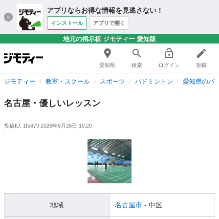
アプリならお得な情報を見逃さない！
インストール
アプリで開く
地元の掲示板 ジモティー 愛知版
愛知県
検索
ログイン
投稿
ジモティー
教室・スクール
スポーツ
バドミントン
愛知県のバ
名古屋・優しいレッスン
投稿ID: 1fs879
2026年5月26日 10:20
地域
名古屋市
- 中区