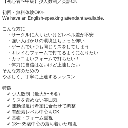
【初心者〜中級】少人数制／英語OK

初回・無料体験OK✨

We have an English-speaking attendant available.

こんな方に

　・サークルに入りたいけどレベル差が不安

　・強い人ばかりの環境はちょっと怖い

　・ゲームでいつも同じミスをしてしまう

　・キレイなフォームで打てるようになりたい

　・カッコよいフォームで打ちたい！

　・体力に自信はないけど上達したい

そんな方のための

やさしく、丁寧に上達するレッスン

特徴

　✔ 少人数制（最大5〜6名）

　✔ ミスを責めない雰囲気

　✔ 運動強度は希望に合わせて調整

　✔ 有酸素レベル中心もOK

　✔ 基礎・フォーム重視

　✔ 18〜35歳中心の落ち着いた環境
