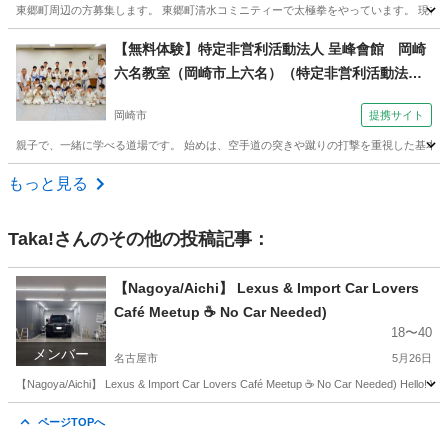
東郷町周辺の方募集します。 東郷町清水コミニティーで太極拳をやっています。 現在練習
愛知
愛知郡
赤池駅
太極拳
【無料体験】特定非営利活動法人 呈峰會館 岡崎
六名教室（岡崎市上六名）（特定非営利活動法人
呈峰會館 岡崎六名教室（岡崎市上六名）金曜夜７
岡崎市
提携サイト
時～）
親子で、一緒に学べる道場です。 始めは、空手道の突きや蹴りの打撃を重視した基本技
愛知
岡崎市
空手/他格闘技
もっと見る
Taka!
さんのその他の投稿記事：
【Nagoya/Aichi】 Lexus & Import Car Lovers
Café Meetup ☕ No Car Needed)
18〜40
メンバー
名古屋市
5月26日
【Nagoya/Aichi】 Lexus & Import Car Lovers Café Meetup ☕ No Car Needed) Hello! We ar
愛知
名古屋市
その他
Meetup
ページTOPへ