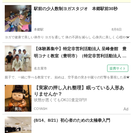
愛知
瀬戸市
瀬戸口駅
その他
ビューティー
駅前の少人数制ヨガスタジオ 本郷駅前30秒
本郷駅
8月6日
ヨガで健康で美しい体作り ヨガを通して 体の不調を減らし 心身共に美しく 心穏やかに
愛知
名古屋市
本郷駅
ヨガ
手ぶら
【体験募集中】特定非営利活動法人 呈峰會館 豊
明コナミ教室（豊明市）（特定非営利活動法人 呈
峰會館 中京大学フルコンタクト空手道サークル）
名古屋市
提携サイト
親子で、一緒に学べる教室です。 始めは、空手道の突きや蹴りの打撃を重視した基本技
愛知
名古屋市
空手/他格闘技
【実家の押し入れ整理】眠っている人形あ
りませんか？
状態が悪くてもOK🙆‍♀️査定0円‼️
COYASH
Ad
(8/14、8/21）初心者のための太極拳入門