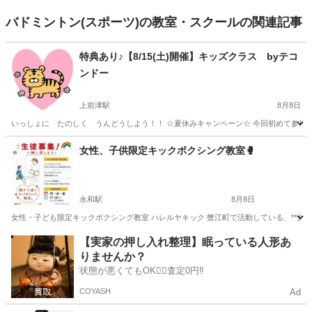
バドミントン(スポーツ)の教室・スクールの関連記事
特典あり♪【8/15(土)開催】キッズクラス byテコ
ンドー
上前津駅
8月8日
いっしょに たのしく うんどうしよう！！ ☆夏休みキャンペーン☆ 今回初めて参加さ
愛知
名古屋市
上前津駅
スポーツ
テコンドー
女性、子供限定キックボクシング教室🥊
永和駅
8月8日
女性・子ども限定キックボクシング教室 ハレルヤキック 蟹江町で活動している、**女
愛知
海部郡
永和駅
空手/他格闘技
キックボクシング
【実家の押し入れ整理】眠っている人形あ
りませんか？
状態が悪くてもOK🙆‍♀️査定0円‼️
COYASH
Ad