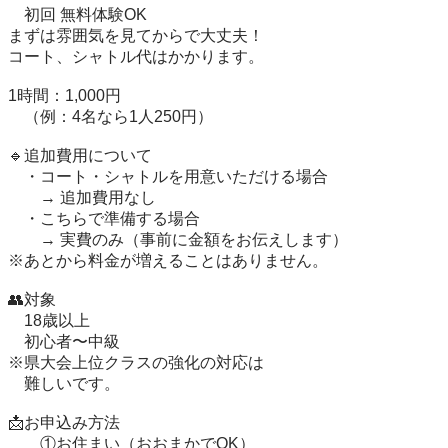
　初回 無料体験OK 

まずは雰囲気を見てからで大丈夫！

コート、シャトル代はかかります。

1時間：1,000円

　（例：4名なら1人250円）

🔹追加費用について

　・コート・シャトルを用意いただける場合

　　→ 追加費用なし

　・こちらで準備する場合

　　→ 実費のみ（事前に金額をお伝えします）

※あとから料金が増えることはありません。

👥対象

　18歳以上

　初心者〜中級

※県大会上位クラスの強化の対応は

　難しいです。

📩お申込み方法

　　①お住まい（おおまかでOK）
