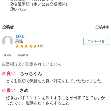
　　②交通手段（車／公共交通機関）

投稿者
投稿
4
件
Taka!
男性
フォローする
5.0
(
2
)
身分証
電話番号
自己紹介文が設定されていません
良い
ちっちくん
とても親切で気持ちの良い対応をしていただけました。
良い
さめ
好きなバドミントンを沢山することが出来てとてもよか
ったです。運動をたくさんすること...