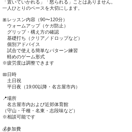
「置いていかれる」「怒られる」ことはありません。

一人ひとりのペースを大切にします。

🎀レッスン内容（90〜120分）

　ウォームアップ（ケガ防止）

　グリップ・構え方の確認

　基礎打ち（クリア／ドロップなど）

　個別アドバイス

　試合で使える簡単なパターン練習

　軽めのゲーム形式

※疲労度は調整できます

📅日時

　土日祝

　平日夜（19:00以降・名古屋市内）

📍場所

　名古屋市内および近郊体育館

（守山・千種・名東・志段味など）

※相談可能です

💰参加費
