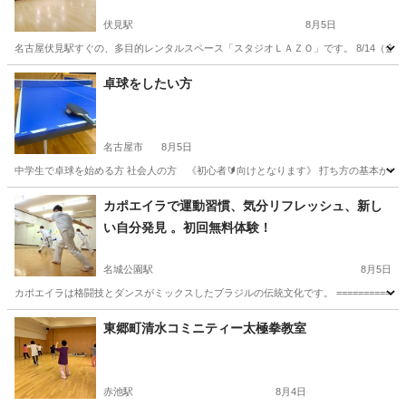
伏見駅
8月5日
名古屋伏見駅すぐの、多目的レンタルスペース「スタジオＬＡＺＯ」です。 8/14（金）
愛知
名古屋市
伏見駅
太極拳
スタジオ
卓球をしたい方
名古屋市
8月5日
中学生で卓球を始める方 社会人の方 《初心者🔰向けとなります》 打ち方の基本から
愛知
名古屋市
卓球
社会人
カポエイラで運動習慣、気分リフレッシュ、新し
い自分発見 。初回無料体験！
名城公園駅
8月5日
カポエイラは格闘技とダンスがミックスしたブラジルの伝統文化です。 ==================
愛知
名古屋市
名城公園駅
空手/他格闘技
カポエイラ
東郷町清水コミニティー太極拳教室
赤池駅
8月4日