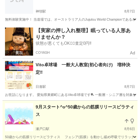
神領駅
8月7日
無料体験実施中！ 当道場では、オーストラリア人のJujutsu World Champio
愛知
春日井市
神領駅
スポーツ
柔術
【実家の押し入れ整理】眠っている人形あ
りませんか？
状態が悪くてもOK🙆‍♀️査定0円‼️
COYASH
Ad
Vito卓球場 一般大人教室(初心者向け) 増枠決
定‼
日進駅
8月7日
お世話になります。 愛知県東郷町にあるVito卓球場です🏓 一般層・シニア層を対象とし
愛知
愛知郡
日進駅
スポーツ
初心者
9月スタート^o^50歳からの筋膜リリースピラティ
ス
瀬戸口駅
8月6日
50歳からの筋膜リリースピラティス フェシア(筋膜）を動かし緩め呼吸でリラックス、