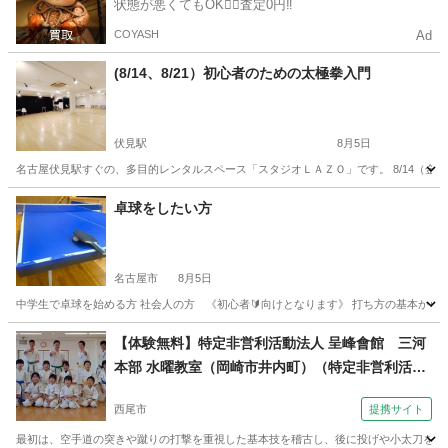
状態が悪くてもOK🙆‍♀️査定0円‼️
COYASH
Ad
(8/14、8/21）初心者のための太極拳入門
伏見駅
8月5日
名古屋伏見駅すぐの、多目的レンタルスペース「スタジオＬＡＺＯ」です。 8/14（金）
愛知
名古屋市
伏見駅
太極拳
スタジオ
卓球をしたい方
名古屋市
8月5日
中学生で卓球を始める方 社会人の方 《初心者🔰向けとなります》 打ち方の基本から
愛知
名古屋市
卓球
社会人
【体験無料】特定非営利活動法人 呈峰會館 三河
本部 水曜教室（岡崎市井内町）（特定非営利活動
法人 呈峰會館 西尾吉良教室（西尾市） 日曜朝１
西尾市
提携サイト
０時～）
最初は、空手道の突きや蹴りの打撃を重視した基本技を稽古し、後に投げや小太刀を使っ