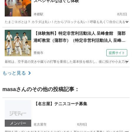
スペシャルなほぐし体験
本郷駅
8月2日
たまごヨガとは？ カラダは丸い！だからブロックも丸い！呼吸も丸く♡自分に丸を♡ カ
愛知
名古屋市
本郷駅
ヨガ
スタジオ
【体験無料】特定非営利活動法人 呈峰會館 蒲郡
港町教室（蒲郡市）（特定非営利活動法人 呈峰會
館 豊橋高師台教室（豊橋市浜道町）土曜夜７時
豊橋市
提携サイト
～）
最初は、空手道の突きや蹴りの打撃を重視した基本技を稽古し、後に投げや小太刀を使っ
愛知
豊橋市
空手/他格闘技
もっと見る
masa
さんのその他の投稿記事：
【名古屋】テニスコーチ募集
メンバー
名古屋市
6月8日