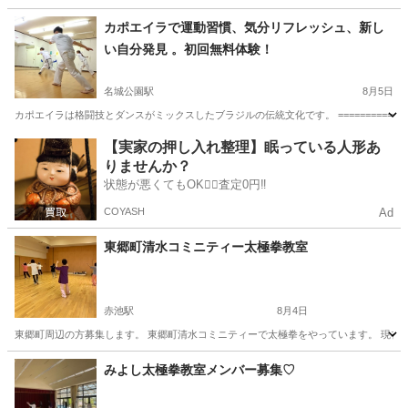
愛知
西尾市
空手/他格闘技
カポエイラで運動習慣、気分リフレッシュ、新し
い自分発見 。初回無料体験！
名城公園駅
8月5日
カポエイラは格闘技とダンスがミックスしたブラジルの伝統文化です。 ==================
愛知
名古屋市
名城公園駅
空手/他格闘技
カポエイラ
【実家の押し入れ整理】眠っている人形あ
りませんか？
状態が悪くてもOK🙆‍♀️査定0円‼️
COYASH
Ad
東郷町清水コミニティー太極拳教室
赤池駅
8月4日
東郷町周辺の方募集します。 東郷町清水コミニティーで太極拳をやっています。 現在練習
愛知
愛知郡
赤池駅
太極拳
みよし太極拳教室メンバー募集♡