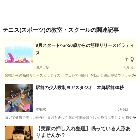
テニス(スポーツ)の教室・スクールの関連記事
9月スタート^o^50歳からの筋膜リリースピラティ
ス
瀬戸口駅
8月6日
50歳からの筋膜リリースピラティス フェシア(筋膜）を動かし緩め呼吸でリラックス、
愛知
瀬戸市
瀬戸口駅
その他
ビューティー
駅前の少人数制ヨガスタジオ 本郷駅前30秒
本郷駅
8月6日
ヨガで健康で美しい体作り ヨガを通して 体の不調を減らし 心身共に美しく 心穏やかに
愛知
名古屋市
本郷駅
ヨガ
手ぶら
【実家の押し入れ整理】眠っている人形あ
りませんか？