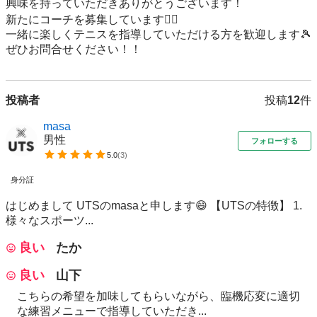
興味を持っていただきありがとうございます！

新たにコーチを募集しています🙋‍♂️

一緒に楽しくテニスを指導していただける方を歓迎します🎾

ぜひお問合せください！！
投稿者
投稿
12
件
masa
男性
フォローする
5.0
(
3
)
身分証
はじめまして UTSのmasaと申します😄 【UTSの特徴】 1.
様々なスポーツ...
良い
たか
良い
山下
こちらの希望を加味してもらいながら、臨機応変に適切
な練習メニューで指導していただき...