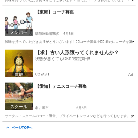
興味を持っていただきありがとうございます！ 新たにコーチを募集しています🙋‍♂️ 
愛知
名古屋市
テニス
テニスコーチ
【東海】コーチ募集
メンバー
瑞穂運動場東駅
6月8日
興味を持っていただきありがとうございます‼️ 🙋‍♂️コーチ募集中🙋‍♂️ 新たにコー
愛知
名古屋市
瑞穂運動場東駅
テニス
コーチ
【求】古い人形譲ってくれませんか？
状態が悪くてもOK🙆‍♀️査定0円‼️
COYASH
Ad
【愛知】テニスコーチ募集
スクール
名古屋市
6月8日
サークル・スクールのコート運営、プライベートレッスンなどを行っております。 好評に
愛知
名古屋市
スポーツ
テニスコーチ
ページTOPへ