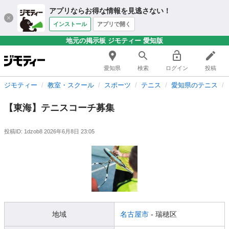
アプリならお得な情報を見逃さない！
インストール
アプリで開く
地元の掲示板 ジモティー 愛知版
愛知県
検索
ログイン
投稿
ジモティー
教室・スクール
スポーツ
テニス
愛知県のテニス
【東海】テニスコーチ募集
投稿ID: 1dzob8
2026年6月8日 23:05
地域
名古屋市
- 瑞穂区