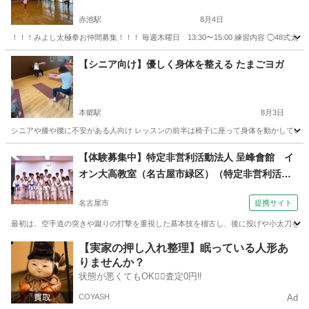
赤池駅
8月4日
！！！みよし太極拳お仲間募集！！！ 毎週木曜日 13:30〜15:00 練習内容 ◯48式太
愛知
愛知郡
赤池駅
太極拳
太極剣
【シニア向け】優しく身体を整える たまごヨガ
本郷駅
8月3日
シニアや膝や腰に不安がある人向け レッスンの前半は椅子に座って身体を動かしていきま
愛知
名古屋市
本郷駅
ヨガ
シニア
【体験募集中】特定非営利活動法人 呈峰會館 イ
オン大高教室（名古屋市緑区）（特定非営利活動
法人 呈峰會館 名古屋香流教室（名古屋市名東区)
名古屋市
提携サイト
土曜夕方６時半～）
最初は、空手道の突きや蹴りの打撃を重視した基本技を稽古し、後に投げや小太刀を使っ
愛知
名古屋市
空手/他格闘技
【実家の押し入れ整理】眠っている人形あ
りませんか？
状態が悪くてもOK🙆‍♀️査定0円‼️
COYASH
Ad