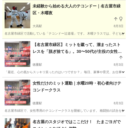
未経験から始める大人のテコンドー｜名古屋市緑
区・木曜夜
大高駅
8月3日
名古屋市緑区で活動している「テコンドー辻道場」です。 木曜クラスでは、子どもから
愛知
名古屋市
大高駅
空手/他格闘技
テコンドー
【名古屋市緑区】ミットを蹴って、溜まったスト
レスを「脱ぎ捨てる」。30〜50代が主役の女性専
用テコンドー
徳重駅
8月3日
「最近、心の底からスッキリ笑ったのはいつですか？」 毎日、家事や育児、お仕事……
愛知
名古屋市
徳重駅
空手/他格闘技
テコンドー
女性だけのミット運動｜水曜20時・初心者向けテ
コンドークラス
徳重駅
8月3日
名古屋市緑区で、女性専用のテコンドークラスを開催しています。 格闘技の試合を目指
愛知
名古屋市
徳重駅
空手/他格闘技
名古屋のスタジオではここだけ！ たまごヨガで