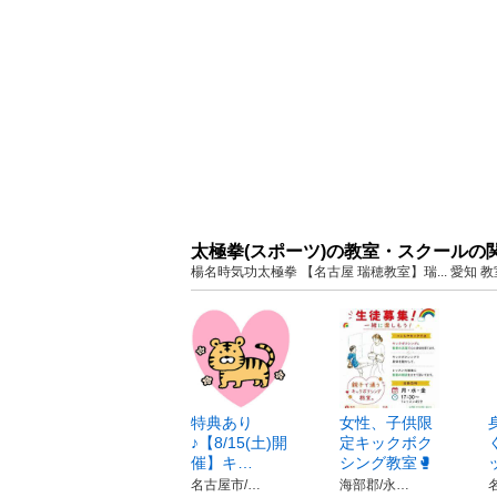
太極拳(スポーツ)の教室・スクールの
楊名時気功太極拳 【名古屋 瑞穂教室】瑞... 愛
特典あり
女性、子供限
♪【8/15(土)開
定キックボク
催】キ…
シング教室🥊
名古屋市/…
海部郡/永…