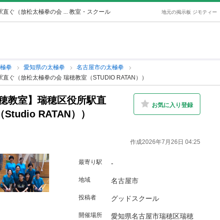
直ぐ（放松太極拳の会 ... 教室・スクール
地元の掲示板 ジモティー
太極拳
愛知県の太極拳
名古屋市の太極拳
ぐ（放松太極拳の会 瑞穂教室（STUDIO RATAN））
瑞穂教室】瑞穂区役所駅直
お気に入り登録
udio RATAN））
作成2026年7月26日 04:25
最寄り駅
-
地域
名古屋市
投稿者
グッドスクール
開催場所
愛知県名古屋市瑞穂区瑞穂