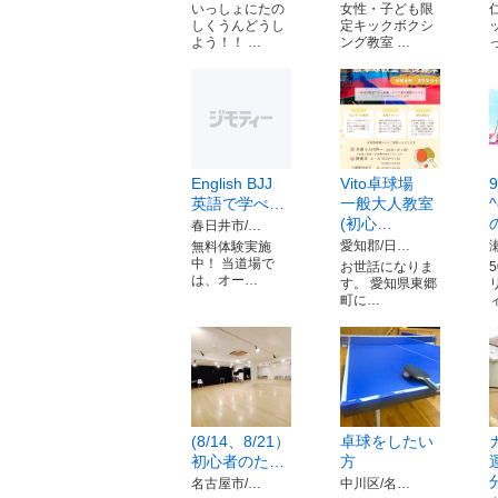
いっしょにたの
女性・子ども限
しくうんどうし
定キックボクシ
よう！！ …
ング教室 …
English BJJ
Vito卓球場
英語で学べ…
一般大人教室
(初心…
春日井市/…
愛知郡/日…
無料体験実施
中！ 当道場で
お世話になりま
は、オー…
す。 愛知県東郷
町に…
(8/14、8/21）
卓球をしたい
初心者のた…
方
名古屋市/…
中川区/名…