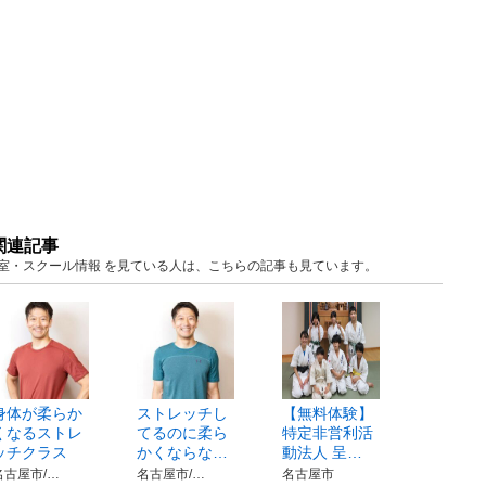
関連記事
知 教室・スクール情報 を見ている人は、こちらの記事も見ています。
身体が柔らか
ストレッチし
【無料体験】
くなるストレ
てるのに柔ら
特定非営利活
ッチクラス
かくならな…
動法人 呈…
名古屋市/…
名古屋市/…
名古屋市