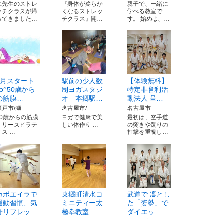
仁先生のストレ
『身体が柔らか
親子で、一緒に
ッチクラスが帰
くなるストレッ
学べる教室で
ってきました…
チクラス』開…
す。 始めは、…
9月スタート
駅前の少人数
【体験無料】
^o^50歳から
制ヨガスタジ
特定非営利活
の筋膜…
オ 本郷駅…
動法人 呈…
瀬戸市/瀬…
名古屋市/…
名古屋市
50歳からの筋膜
ヨガで健康で美
最初は、空手道
リリースピラテ
しい体作り …
の突きや蹴りの
ィス …
打撃を重視し…
カポエイラで
東郷町清水コ
武道で 凛とし
運動習慣、気
ミニティー太
た「姿勢」で
分リフレッ…
極拳教室
ダイエッ…