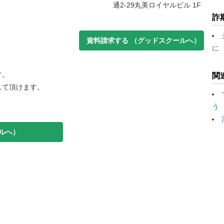
通2-29丸美ロイヤルビル 1F
詐
資料請求する
（グッドスクールへ）
に
す。
関
して頂けます。
。
う
ルへ）