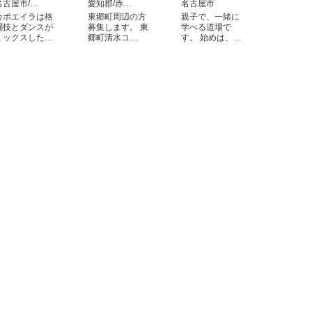
名古屋市/…
愛知郡/赤…
名古屋市
カポエイラは格
東郷町周辺の方
親子で、一緒に
闘技とダンスが
募集します。 東
学べる道場で
ミックスした…
郷町清水コ…
す。 始めは、…