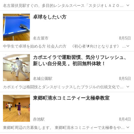
名古屋伏見駅すぐの、多目的レンタルスペース「スタジオＬＡＺＯ」
です。 8/14（金）、8/21（金）、「初心者のための太極拳入門」（予
愛知
名古屋市
伏見駅
太極拳
スタジオ
卓球をしたい方
約制）を開催します。 ※予約制です（予約人数が少ない場合は中止す
る場合がありま...
名古屋市
8月5日
中学生で卓球を始める方 社会人の方 《初心者🔰向けとなります》 打
ち方の基本からお伝えできればと思います。 中川区にて練習になりま
愛知
名古屋市
卓球
社会人
カポエイラで運動習慣、気分リフレッシュ、
す。 詳細はご連絡ください。
新しい自分発見 。初回無料体験！
名城公園駅
8月5日
カポエイラは格闘技とダンスがミックスしたブラジルの伝統文化で
す。 =================================== ◆運動習慣づく
愛知
名古屋市
名城公園駅
空手/他格闘技
カポエイラ
東郷町清水コミニティー太極拳教室
り ◆気分リフレッシュ ◆新しい自分発見 ========...
赤池駅
8月4日
東郷町周辺の方募集します。 東郷町清水コミニティーで太極拳をやっ
ています。 現在練習中の太極拳は 十四式太極拳 十六式太極拳 二十四