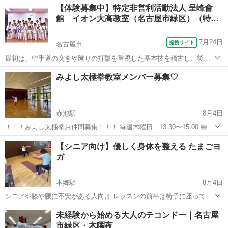
愛知
愛知郡
赤池駅
太極拳
【体験募集中】特定非営利活動法人 呈峰會
式太極拳 二十四式太極扇 八法五歩 初心者の方に向いています。親切
館 イオン大高教室（名古屋市緑区）（特…
丁寧に教えます。 ...
7月24日
提携サイト
名古屋市
最初は、空手道の突きや蹴りの打撃を重視した基本技を稽古し、後に
投げや小太刀を使って相手を制圧する組討道の技を習得していきま
愛知
名古屋市
空手/他格闘技
みよし太極拳教室メンバー募集♡
す。防具を着け、突きや蹴りを受け合うので怪我をする事無く力の加
減を覚えられると同時に、少々の痛みを知る...
赤池駅
8月4日
！！！みよし太極拳お仲間募集！！！ 毎週木曜日 13:30〜15:00 練習
内容 ◯48式太極拳 ◯32式太極剣🗡️ ◯オリジナル太極扇🪭 ◯太極拳対
愛知
愛知郡
赤池駅
太極拳
太極剣
【シニア向け】優しく身体を整える たまごヨ
練 ※対練部門で全国大会出場者が丁寧に教えます。 一緒に練習しまし
ガ
ょう！
本郷駅
8月4日
シニアや膝や腰に不安がある人向け レッスンの前半は椅子に座って身
体を動かしていきます。 椅子やたまごブロックを使って無理なく、不
愛知
名古屋市
本郷駅
ヨガ
シニア
未経験から始める大人のテコンドー｜名古屋
安なく 心地よく全身運動。 年齢を重ねた身体にこそ必要なのは、
市緑区・木曜夜
「柔らかさ...