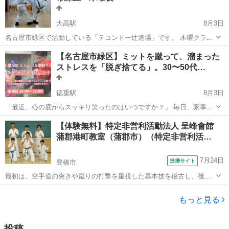
大高駅
8月3日
名古屋市緑区で活動している「テコンドー辻道場」です。 木曜クラス
では、子どもから大人まで一緒に、テコンドーの基本動作、蹴り、ミ
愛知
名古屋市
大高駅
空手/他格闘技
テコンドー
【名古屋市緑区】ミットを蹴って、溜まった
ット練習、型などを行っています。 火曜クラスより少し運動量を高め
ストレスを「脱ぎ捨てる」。30〜50代…
にする日もありますが、...
徳重駅
8月3日
「最近、心の底からスッキリ笑ったのはいつですか？」 毎日、家事や
育児、お仕事……本当にお疲れ様です。 知らず知らずのうちに溜まっ
愛知
名古屋市
徳重駅
空手/他格闘技
テコンドー
【体験無料】特定非営利活動法人 呈峰會館
ていく「心のモヤモヤ」を、格闘技のエネルギーでパッと吹き飛ばし
蒲郡港町教室（蒲郡市）（特定非営利活…
てみませんか？ 名古...
7月24日
提携サイト
豊橋市
最初は、空手道の突きや蹴りの打撃を重視した基本技を稽古し、後に
投げや小太刀を使って相手を制圧する組討道の技を習得していきま
愛知
豊橋市
空手/他格闘技
す。防具を着け、突きや蹴りを受け合うので怪我をする事無く力の加
もっと見る
減を覚えられると同時に、少々の痛みを知る...
投稿