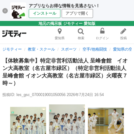
アプリならお得な情報を見逃さない！
インストール
アプリで開く
地元の掲示板 ジモティー 愛知版
愛知県
検索
ログイン
投稿
ジモティー
教室・スクール
スポーツ
空手/他格闘技
愛知県の空
【体験募集中】特定非営利活動法人 呈峰會館 イオ
ン大高教室（名古屋市緑区）（特定非営利活動法人
呈峰會館 イオン大高教室（名古屋市緑区）火曜夜７
時～）
投稿ID: les_gsc_0700019001050056
2026年7月24日 16:54