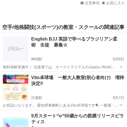
注意事項
お気に入り
空手/他格闘技(スポーツ)の教室・スクールの関連記事
English BJJ 英語で学べるブラジリアン柔
術 生徒 募集☆
神領駅
8月8日
無料体験実施中！ 当道場では、オーストラリア人のJujutsu World
Championであるポール先生による英語でのブラジリアン柔術指導を行
愛知
春日井市
神領駅
スポーツ
柔術
Vito卓球場 一般大人教室(初心者向け) 増枠
っています。 柔術を習うことによって体の使い方を学び、体幹を鍛え
決定‼
ること...
日進駅
8月7日
お世話になります。 愛知県東郷町にあるVito卓球場です🏓 一般層・シ
ニア層を対象とした一般卓球教室(初心者向け)を開催しておりますが、
愛知
愛知郡
日進駅
スポーツ
初心者
9月スタート^o^50歳からの筋膜リリースピラ
2026年9月より現在の日程に加え、火曜日・木曜日に午後の部を増枠い
ティス
たし...