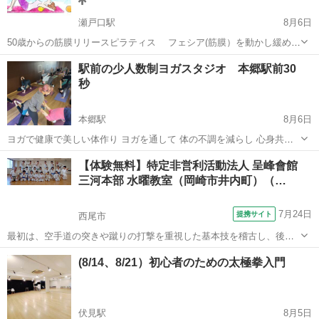
瀬戸口駅
8月6日
50歳からの筋膜リリースピラティス フェシア(筋膜）を動かし緩め呼
吸でリラックス、胸式呼吸のピラティスで全身リフトアップ” シンプル
愛知
瀬戸市
瀬戸口駅
その他
ビューティー
駅前の少人数制ヨガスタジオ 本郷駅前30
な動きで体の歪みを整え自律神経のバランスを安定させいきます、ま
秒
た姿勢改善やアンチエ...
本郷駅
8月6日
ヨガで健康で美しい体作り ヨガを通して 体の不調を減らし 心身共に
美しく 心穏やかに 日常を過ごしていく事を目指して。 ヨガが初めて
愛知
名古屋市
本郷駅
ヨガ
手ぶら
【体験無料】特定非営利活動法人 呈峰會館
の方、身体が硬い方も大歓迎！！ 一緒に少しずつ練習...
三河本部 水曜教室（岡崎市井内町）（…
7月24日
提携サイト
西尾市
最初は、空手道の突きや蹴りの打撃を重視した基本技を稽古し、後に
投げや小太刀を使って相手を制圧する組討道の技を習得していきま
愛知
西尾市
空手/他格闘技
(8/14、8/21）初心者のための太極拳入門
す。防具を着け、突きや蹴りを受け合うので怪我をする事無く力の加
減を覚えられると同時に、少々の痛みを知る...
伏見駅
8月5日