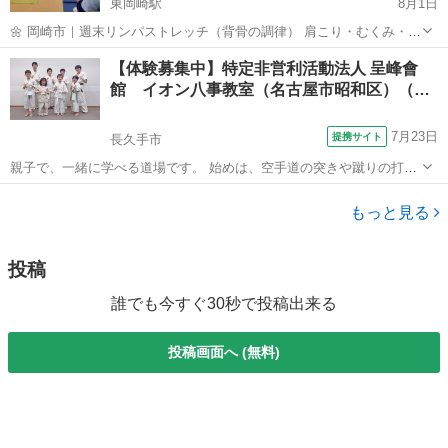
東岡崎駅
8月1日
🌼 岡崎市｜週末リンパストレッチ（背骨の調律） 肩こり・むくみ・冷
えやすさ…気になっていませんか。 ゆっくり体をほぐして、ふわっと
愛知
名古屋市
東岡崎駅
スポーツ
リンパ
【体験募集中】特定非営利活動法人 呈峰會
軽くなる時間をご一緒しませんか。 ✨ こんな方に ・むくみ改善 ・骨
館 イオン八事教室（名古屋市昭和区）（…
盤のゆがみが気になる ...
7月23日
提携サイト
長久手市
親子で、一緒に学べる道場です。 始めは、空手道の突きや蹴りの打撃
を重視した基本技を稽古し、レベルアップしたところで、投げや小太
愛知
長久手市
空手/他格闘技
刀を使って相手を制圧する組討道の技を習得していきます。防具を着
もっと見る
け、突きや蹴りを受け合うので、怪我を...
投稿
誰でも今すぐ30秒で投稿出来る
投稿画面へ (無料)