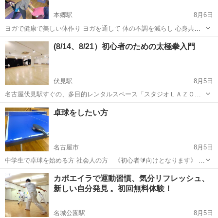
本郷駅
8月6日
ヨガで健康で美しい体作り ヨガを通して 体の不調を減らし 心身共に
美しく 心穏やかに 日常を過ごしていく事を目指して。 ヨガが初めて
愛知
名古屋市
本郷駅
ヨガ
手ぶら
(8/14、8/21）初心者のための太極拳入門
の方、身体が硬い方も大歓迎！！ 一緒に少しずつ練習...
伏見駅
8月5日
名古屋伏見駅すぐの、多目的レンタルスペース「スタジオＬＡＺＯ」
です。 8/14（金）、8/21（金）、「初心者のための太極拳入門」（予
愛知
名古屋市
伏見駅
太極拳
スタジオ
卓球をしたい方
約制）を開催します。 ※予約制です（予約人数が少ない場合は中止す
る場合がありま...
名古屋市
8月5日
中学生で卓球を始める方 社会人の方 《初心者🔰向けとなります》 打
ち方の基本からお伝えできればと思います。 中川区にて練習になりま
愛知
名古屋市
卓球
社会人
カポエイラで運動習慣、気分リフレッシュ、
す。 詳細はご連絡ください。
新しい自分発見 。初回無料体験！
名城公園駅
8月5日