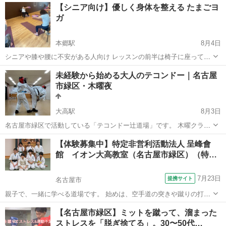
愛知
愛知郡
赤池駅
太極拳
太極剣
【シニア向け】優しく身体を整える たまごヨ
練 ※対練部門で全国大会出場者が丁寧に教えます。 一緒に練習しまし
ガ
ょう！
本郷駅
8月4日
シニアや膝や腰に不安がある人向け レッスンの前半は椅子に座って身
体を動かしていきます。 椅子やたまごブロックを使って無理なく、不
愛知
名古屋市
本郷駅
ヨガ
シニア
未経験から始める大人のテコンドー｜名古屋
安なく 心地よく全身運動。 年齢を重ねた身体にこそ必要なのは、
市緑区・木曜夜
「柔らかさ...
大高駅
8月3日
名古屋市緑区で活動している「テコンドー辻道場」です。 木曜クラス
では、子どもから大人まで一緒に、テコンドーの基本動作、蹴り、ミ
愛知
名古屋市
大高駅
空手/他格闘技
テコンドー
【体験募集中】特定非営利活動法人 呈峰會
ット練習、型などを行っています。 火曜クラスより少し運動量を高め
館 イオン大高教室（名古屋市緑区）（特…
にする日もありますが、...
7月23日
提携サイト
名古屋市
親子で、一緒に学べる道場です。 始めは、空手道の突きや蹴りの打撃
を重視した基本技を稽古し、レベルアップしたところで、投げや小太
愛知
名古屋市
空手/他格闘技
【名古屋市緑区】ミットを蹴って、溜まった
刀を使って相手を制圧する組討道の技を習得していきます。防具を着
ストレスを「脱ぎ捨てる」。30〜50代…
け、突きや蹴りを受け合うので、怪我を...