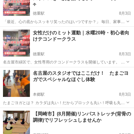
徳重駅
8月3日
「最近、心の底からスッキリ笑ったのはいつですか？」 毎日、家事や
育児、お仕事……本当にお疲れ様です。 知らず知らずのうちに溜まっ
愛知
名古屋市
徳重駅
空手/他格闘技
テコンドー
女性だけのミット運動｜水曜20時・初心者向
ていく「心のモヤモヤ」を、格闘技のエネルギーでパッと吹き飛ばし
けテコンドークラス
てみませんか？ 名古...
徳重駅
8月3日
名古屋市緑区で、女性専用のテコンドークラスを開催しています。 格
闘技の試合を目指すクラスではなく、ミットを蹴ったり、基本動作や
愛知
名古屋市
徳重駅
空手/他格闘技
名古屋のスタジオではここだけ！ たまごヨ
ストレッチを行ったりしながら、楽しく身体を動かすクラスです。 参
ガでスペシャルなほぐし体験
加者の多くは未経験から...
本郷駅
8月3日
たまごヨガとは？ カラダは丸い！だからブロックも丸い！呼吸も丸く
♡自分に丸を♡ カラダのカーブに沿ったたまごブロックを使用し、 ゆ
愛知
名古屋市
本郷駅
ヨガ
スタジオ
【岡崎市】(8月開催)リンパストレッチ(背骨の
ったりと背骨のほぐしからスタートします。 デスクワークで頑張って
調律)でリフレッシュしませんか
い...