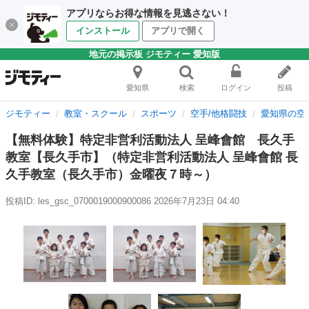
アプリならお得な情報を見逃さない！
インストール
アプリで開く
地元の掲示板 ジモティー 愛知版
愛知県
検索
ログイン
投稿
ジモティー
教室・スクール
スポーツ
空手/他格闘技
愛知県の空
【無料体験】特定非営利活動法人 呈峰會館 長久手
教室【長久手市】（特定非営利活動法人 呈峰會館 長
久手教室（長久手市）金曜夜７時～）
投稿ID: les_gsc_0700019000900086
2026年7月23日 04:40