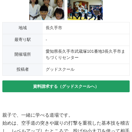
地域
長久手市
最寄り駅
-
愛知県長久手市武蔵塚101番地3長久手市ま
開催場所
ちづくりセンター
投稿者
グッドスクール
資料請求する（グッドスクールへ）
親子で、一緒に学べる道場です。
始めは、空手道の突きや蹴りの打撃を重視した基本技を稽古
し、レベルアップしたところで、投げや小太刀を使って相手