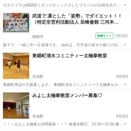
カポエイラは格闘技とダンスがミックスしたブラジルの伝統文化で
す。 =================================== ◆運動習慣づく
愛知
名古屋市
名城公園駅
空手/他格闘技
カポエイラ
武道で 凛とした「姿勢」でダイエット！！
り ◆気分リフレッシュ ◆新しい自分発見 ========...
（特定非営利活動法人 呈峰會館 三河本…
7月23日
提携サイト
岡崎市
親子で、一緒に学べる道場です。 始めは、空手道の突きや蹴りの打撃
を重視した基本技を稽古し、レベルアップしたところで、投げや小太
愛知
岡崎市
空手/他格闘技
東郷町清水コミニティー太極拳教室
刀を使って相手を制圧する組討道の技を習得していきます。防具を着
け、突きや蹴りを受け合うので、怪我を...
赤池駅
8月4日
東郷町周辺の方募集します。 東郷町清水コミニティーで太極拳をやっ
ています。 現在練習中の太極拳は 十四式太極拳 十六式太極拳 二十四
愛知
愛知郡
赤池駅
太極拳
みよし太極拳教室メンバー募集♡
式太極拳 二十四式太極扇 八法五歩 初心者の方に向いています。親切
丁寧に教えます。 ...
赤池駅
8月4日
！！！みよし太極拳お仲間募集！！！ 毎週木曜日 13:30〜15:00 練習
内容 ◯48式太極拳 ◯32式太極剣🗡️ ◯オリジナル太極扇🪭 ◯太極拳対