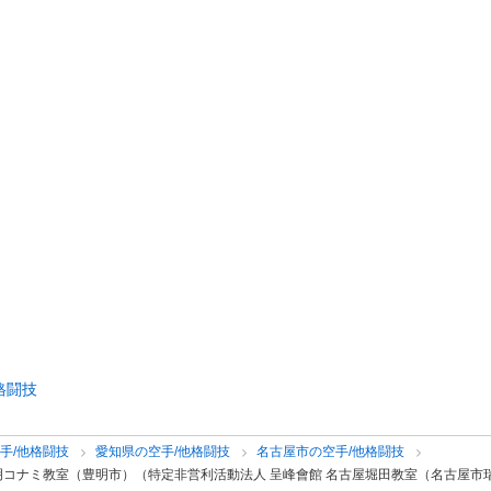
格闘技
手/他格闘技
愛知県の空手/他格闘技
名古屋市の空手/他格闘技
明コナミ教室（豊明市）（特定非営利活動法人 呈峰會館 名古屋堀田教室（名古屋市