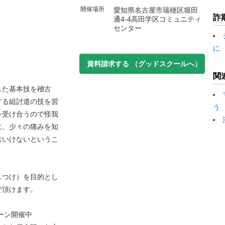
開催場所
愛知県名古屋市瑞穂区堀田
詐
通4-4高田学区コミュニティ
センター
に
資料請求する
（グッドスクールへ）
関
した基本技を稽古
する組討道の技を習
う
を受け合うので怪我
に、少々の痛みを知
はいけないというこ
しつけ）を目的とし
で頂けます。
ーン開催中