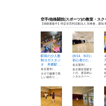
空手/他格闘技(スポーツ)の教室・ス
【体験募集中】特定非営利活動法人 呈峰會... 愛
駅前の少人数
(8/14、8/21）
制ヨガスタジ
初心者のた…
オ 本郷駅…
名古屋市/…
名古屋市/…
名古屋伏見駅す
ぐの、多目的レ
ヨガで健康で美
ンタルスペー…
しい体作り …