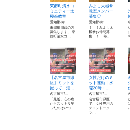
東郷町清水コ
みよし太極拳
ミニティー太
教室メンバー
極拳教室
募集♡
愛知郡/赤…
愛知郡/赤…
東郷町周辺の方
！！！みよし太
募集します。 東
極拳お仲間募
郷町清水コ…
集！！！ 毎…
【名古屋市緑
女性だけのミ
区】ミットを
ット運動｜水
蹴って、溜…
曜20時・…
名古屋市/…
名古屋市/…
「最近、心の底
名古屋市緑区
からスッキリ笑
で、女性専用の
ったのはいつ…
テコンドーク
ラ…