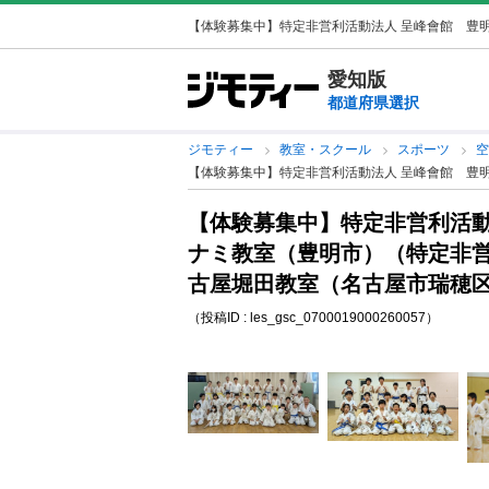
【体験募集中】特定非営利活動法人 呈峰會館 豊明
愛知版
都道府県選択
ジモティー
教室・スクール
スポーツ
空
【体験募集中】特定非営利活動法人 呈峰會館 豊
【体験募集中】特定非営利活動
ナミ教室（豊明市）（特定非営
古屋堀田教室（名古屋市瑞穂
（投稿ID : les_gsc_0700019000260057）