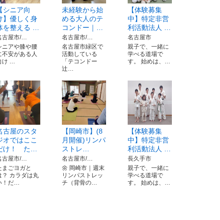
【シニア向
未経験から始
【体験募集
け】優しく身
める大人のテ
中】特定非営
体を整える …
コンドー｜…
利活動法人 …
名古屋市/…
名古屋市/…
名古屋市
シニアや膝や腰
名古屋市緑区で
親子で、一緒に
に不安がある人
活動している
学べる道場で
向け …
「テコンドー
す。 始めは、…
辻…
名古屋のスタ
【岡崎市】(8
【体験募集
ジオではここ
月開催)リンパ
中】特定非営
だけ！ た…
ストレ…
利活動法人 …
名古屋市/…
名古屋市/…
長久手市
たまごヨガと
🌼 岡崎市｜週末
親子で、一緒に
は？ カラダは丸
リンパストレッ
学べる道場で
い！だ…
チ（背骨の…
す。 始めは、…