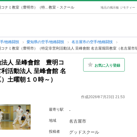
コナミ教室（豊明市）（特... 教室・スクール
地元の掲示板 ジモティー
手/他格闘技
愛知県の空手/他格闘技
名古屋市の空手/他格闘技
明コナミ教室（豊明市）（特定非営利活動法人 呈峰會館 名古屋堀田教室（名古屋市
法人 呈峰會館 豊明コ
お気に入り登録
利活動法人 呈峰會館 名
区）土曜朝１０時～）
作成2026年7月23日 21:53
最寄り駅
-
地域
名古屋市
投稿者
グッドスクール