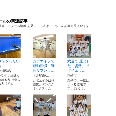
クールの関連記事
知 教室・スクール情報 を見ている人は、こちらの記事も見ています。
卓球をしたい
カポエイラで
武道で 凛とし
方
運動習慣、気
た「姿勢」で
分リフレッ…
ダイエッ…
中川区/名…
名古屋市/…
岡崎市
中学生で卓球を
始める方 社会人
カポエイラは格
親子で、一緒に
の方《初心…
闘技とダンスが
学べる道場で
ミックスした…
す。 始めは、…