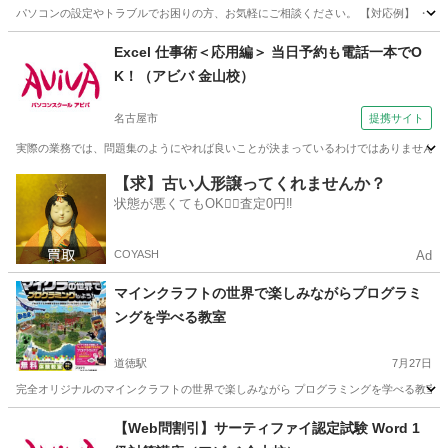
パソコンの設定やトラブルでお困りの方、お気軽にご相談ください。 【対応例】 ・インターネットに
愛知
名古屋市
本陣駅
Windows総合
Excel 仕事術＜応用編＞ 当日予約も電話一本でO
K！（アビバ 金山校）
名古屋市
提携サイト
実際の業務では、問題集のようにやれば良いことが決まっているわけではありません。 この
愛知
名古屋市
エクセル
【求】古い人形譲ってくれませんか？
状態が悪くてもOK🙆‍♀️査定0円‼️
COYASH
Ad
マインクラフトの世界で楽しみながらプログラミ
ングを学べる教室
道徳駅
7月27日
完全オリジナルのマインクラフトの世界で楽しみながら プログラミングを学べる教室。
愛知
名古屋市
道徳駅
プログラミング
【Web問割引】サーティファイ認定試験 Word 1