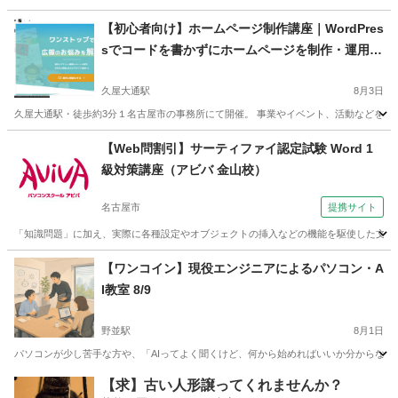
愛知
名古屋市
八田駅
エクセル
講座
【初心者向け】ホームページ制作講座｜WordPres
sでコードを書かずにホームページを制作・運用｜
サーバーやドメインの取得・WordPressの基本的
な使い方｜ページの作成や更新の仕方などしっか
久屋大通駅
8月3日
りレクチャー
久屋大通駅・徒歩約3分１名古屋市の事務所にて開催。 事業やイベント、活動などを発信
愛知
名古屋市
久屋大通駅
ホームページ作成
WordPress
【Web問割引】サーティファイ認定試験 Word 1
級対策講座（アビバ 金山校）
名古屋市
提携サイト
「知識問題」に加え、実際に各種設定やオブジェクトの挿入などの機能を駆使した文書
愛知
名古屋市
ワード
【ワンコイン】現役エンジニアによるパソコン・A
I教室 8/9
野並駅
8月1日
パソコンが少し苦手な方や、「AIってよく聞くけど、何から始めればいいか分からない」
愛知
名古屋市
野並駅
その他
ワンコイン
【求】古い人形譲ってくれませんか？