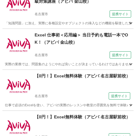
級対策講座（アビバ 金山校）
名古屋市
提携サイト
「知識問題」に加え、実際に各種設定やオブジェクトの挿入などの機能を駆使した文書
愛知
名古屋市
ワード
Excel 仕事術＜応用編＞ 当日予約も電話一本でO
K！（アビバ 金山校）
名古屋市
提携サイト
実際の業務では、問題集のようにやれば良いことが決まっているわけではありません。 この
愛知
名古屋市
エクセル
【0円！】Excel無料体験（アビバ 名古屋駅前校）
名古屋市
提携サイト
仕事で必須のExcelを使い、アビバの実際のレッスンや教室の雰囲気を無料で体験♪
愛知
名古屋市
エクセル
【0円！】Excel無料体験（アビバ 名古屋駅前校）