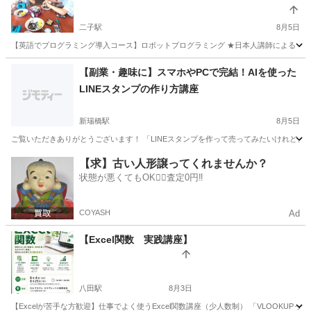
二子駅
8月5日
【英語でプログラミング導入コース】ロボットプログラミング ★日本人講師による 【英語
愛知
一宮市
二子駅
プログラミング
外国人
【副業・趣味に】スマホやPCで完結！AIを使った
LINEスタンプの作り方講座
新瑞橋駅
8月5日
ご覧いただきありがとうございます！ 「LINEスタンプを作って売ってみたいけれど、絵
愛知
名古屋市
新瑞橋駅
その他
Canva
【求】古い人形譲ってくれませんか？
状態が悪くてもOK🙆‍♀️査定0円‼️
COYASH
Ad
【Excel関数 実践講座】
八田駅
8月3日
【Excelが苦手な方歓迎】仕事でよく使うExcel関数講座（少人数制） 「VLOOKUPっ