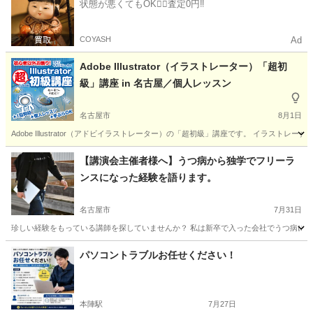
状態が悪くてもOK🙆‍♀️査定0円‼️
COYASH
Ad
Adobe Illustrator（イラストレーター）「超初
級」講座 in 名古屋／個人レッスン
名古屋市
8月1日
Adobe Illustrator（アドビイラストレーター）の「超初級」講座です。 イラ
愛知
名古屋市
Illustrator
講座
【講演会主催者様へ】うつ病から独学でフリーラ
ンスになった経験を語ります。
名古屋市
7月31日
珍しい経験をもっている講師を探していませんか？ 私は新卒で入った会社でうつ病にな
愛知
名古屋市
ホームページ作成
静岡
静岡市
パソコントラブルお任せください！
ホームページ作成
料金
本陣駅
7月27日