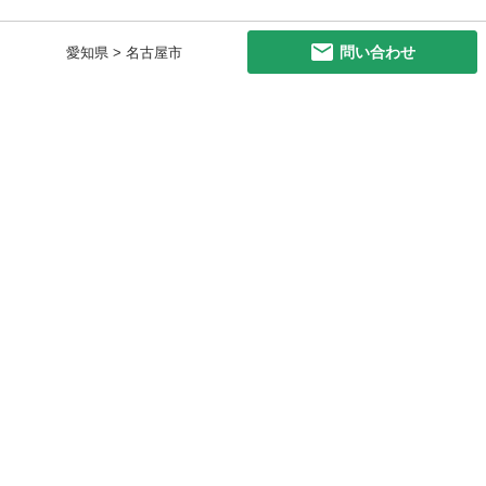
問い合わせ
愛知県 > 名古屋市
初めての方へ
利用規約
プライバシーポリシー
プライバシー・ステートメント
健全化に資する運用方針
お問い合わせ
運営会社
サイトマップ
ご利用ガイド
フリーワードで探す
PC版で表示
都道府県選択
特定商取引法の表示
利用者情報の外部送信について
© 2011-
2026
Jmty, Inc.