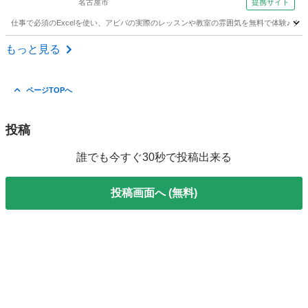
名古屋市
提携サイト
仕事で必須のExcelを使い、アビバの実際のレッスンや教室の雰囲気を無料で体験♪
愛知
名古屋市
エクセル
もっと見る
ページTOPへ
投稿
誰でも今すぐ30秒で投稿出来る
投稿画面へ (無料)