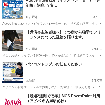
Adobe Illustrator（イラストレーター）「超
が、難しい専門用語はできるだけ使わず、パソコンの基本操作からAI
初級」講座 in 名…
を活用した作業の効率化まで...
名古屋市
8月1日
Adobe Illustrator（アドビイラストレーター）の「超初級」講座です。
イラストレーターは、仕事から趣味にまで幅広く使うことのできる、
愛知
名古屋市
Illustrator
講座
【講演会主催者様へ】うつ病から独学でフリ
業界標準のグラフィックデザインソフト。 そんなイラストレーターの
ーランスになった経験を語ります。
使い方を、...
名古屋市
7月31日
珍しい経験をもっている講師を探していませんか？ 私は新卒で入った
会社でうつ病になり、その後独学でマーケティング・プログラミング
愛知
名古屋市
ホームページ作成
料金
パソコントラブルお任せください！
を学び、フリーランスになりました。 今は時間や場所を気にせず悠々
自適に働いています。 ...
本陣駅
7月27日
パソコンの設定やトラブルでお困りの方、お気軽にご相談ください。
【対応例】 ・インターネットにつながらない ・Wi-Fi設定 ・メール
愛知
名古屋市
本陣駅
Windows総合
【最短2週間で取得】MOS PowerPoint 対策
（Outlook・Yahoo・Gmailなど） ・プリンター設定 ...
（アビバ 名古屋駅前校）