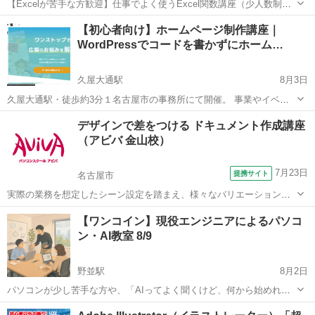
【Excelが苦手な方歓迎】仕事でよく使うExcel関数講座（少人数制）
「VLOOKUPって何？」 「IF関数が苦手…」 「仕事でExcelを使うけ
愛知
名古屋市
八田駅
エクセル
講座
【初心者向け】ホームページ制作講座｜
れど、毎回ネットで調べている」 そんな方のための、初心者向け
WordPressでコードを書かずにホーム…
Excel...
久屋大通駅
8月3日
久屋大通駅・徒歩約3分１名古屋市の事務所にて開催。 事業やイベン
ト、活動などを発信していく上でホームページは重要な存在です。 ・
愛知
名古屋市
久屋大通駅
ホームページ作成
デザインで差をつける ドキュメント作成講座
ホームページが欲しいけれど何から始めたらいいかわからない ・自分
（アビバ 金山校）
WordPress
で更新や管理もした...
7月23日
提携サイト
名古屋市
実際の業務を想定したシーン設定を踏まえ、様々なバリエーションの
ドキュメントを作成していく過程で、Photoshop／Illustrator の機能や
愛知
名古屋市
Webデザイナー
【ワンコイン】現役エンジニアによるパソコ
活用方法を学習します。また、見栄えのよいドキュメントを作成する
ン・AI教室 8/9
ための「ナレッ...
野並駅
8月2日
パソコンが少し苦手な方や、「AIってよく聞くけど、何から始めれば
いいか分からない」という方向けの少人数教室です。 現役エンジニア
愛知
名古屋市
野並駅
その他
ワンコイン