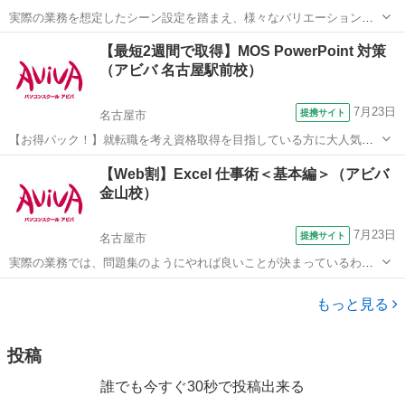
実際の業務を想定したシーン設定を踏まえ、様々なバリエーションの
ドキュメントを作成していく過程で、Photoshop／Illustrator の機能や
愛知
名古屋市
Webデザイナー
【最短2週間で取得】MOS PowerPoint 対策
活用方法を学習します。また、見栄えのよいドキュメントを作成する
（アビバ 名古屋駅前校）
ための「ナレッ...
7月23日
提携サイト
名古屋市
【お得パック！】就転職を考え資格取得を目指している方に大人気の
MOS PowerPointを短期集中で目指す検定対策の講座です。新規お問い
愛知
名古屋市
パワーポイント
【Web割】Excel 仕事術＜基本編＞（アビバ
合わせ頂いた方限定でリーズナブルな受講料で学べる人気講座です！
金山校）
7月23日
提携サイト
名古屋市
実際の業務では、問題集のようにやれば良いことが決まっているわけ
ではありません。この講座では【よくある上司の指示】からスタート
愛知
名古屋市
エクセル
します。上司意図を汲み取るケーススタディを通じ、仕事の型を身に
もっと見る
つけます。Excelを"使える"人にな...
投稿
誰でも今すぐ30秒で投稿出来る