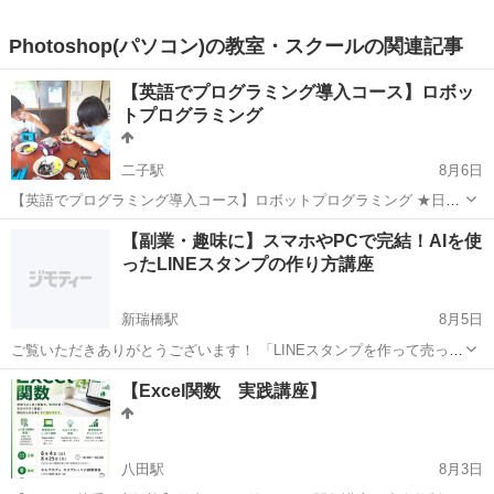
Photoshop(パソコン)の教室・スクールの関連記事
【英語でプログラミング導入コース】ロボッ
トプログラミング
二子駅
8月6日
【英語でプログラミング導入コース】ロボットプログラミング ★日本
人講師による 【英語】でmBotプログラミングを受けていただけます。
愛知
一宮市
二子駅
プログラミング
外国人
【副業・趣味に】スマホやPCで完結！AIを使
今現在の英語の力をプログラミングで使ってみましょう。 対象...
ったLINEスタンプの作り方講座
新瑞橋駅
8月5日
ご覧いただきありがとうございます！ 「LINEスタンプを作って売って
みたいけれど、絵を描くのが苦手…」 「デザインの知識がないから難
愛知
名古屋市
新瑞橋駅
その他
Canva
【Excel関数 実践講座】
しそう…」 そう思っていませんか？ 実は今、AIツールと無料デザイン
ツールC...
八田駅
8月3日